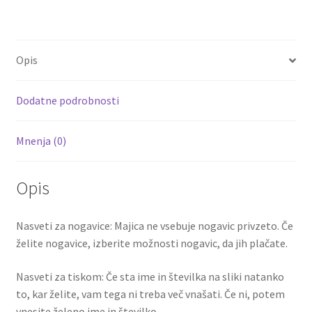
ce
wi
m
nt
e
h
b
tt
ai
er
d
ar
o
er
l
es
di
e
Opis
o
t
t
k
Dodatne podrobnosti
Mnenja (0)
Opis
Nasveti za nogavice: Majica ne vsebuje nogavic privzeto. Če
želite nogavice, izberite možnosti nogavic, da jih plačate.
Nasveti za tiskom: Če sta ime in številka na sliki natanko
to, kar želite, vam tega ni treba več vnašati. Če ni, potem
vnesite želeno ime in številko.