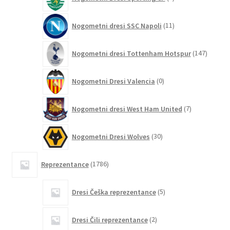
izdelkov
11
Nogometni dresi SSC Napoli
11
izdelkov
147
Nogometni dresi Tottenham Hotspur
147
izdelko
0
Nogometni Dresi Valencia
0
izdelkov
7
Nogometni dresi West Ham United
7
izdelkov
30
Nogometni Dresi Wolves
30
izdelkov
1786
Reprezentance
1786
izdelkov
5
Dresi Češka reprezentance
5
izdelkov
2
Dresi Čili reprezentance
2
izdelka