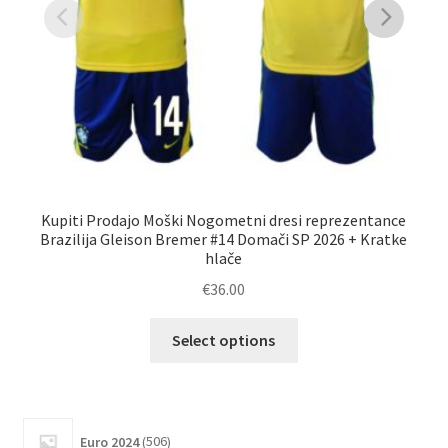
Kupiti Prodajo Moški Nogometni dresi reprezentance
Brazilija Gleison Bremer #14 Domači SP 2026 + Kratke
rep
hlače
€
36.00
Ta
Select options
izdelek
ima
več
različic.
506
Euro 2024
506