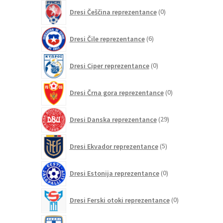
0
Dresi Češčina reprezentance
0
izdelkov
6
Dresi Čile reprezentance
6
izdelkov
0
Dresi Ciper reprezentance
0
izdelkov
0
Dresi Črna gora reprezentance
0
izdelkov
29
Dresi Danska reprezentance
29
izdelkov
5
Dresi Ekvador reprezentance
5
izdelkov
0
Dresi Estonija reprezentance
0
izdelkov
0
Dresi Ferski otoki reprezentance
0
izdelkov
2