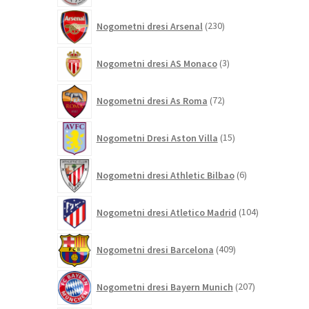
230
Nogometni dresi Arsenal
230
izdelkov
3
Nogometni dresi AS Monaco
3
izdelki
72
Nogometni dresi As Roma
72
izdelkov
15
Nogometni Dresi Aston Villa
15
izdelkov
6
Nogometni dresi Athletic Bilbao
6
izdelkov
104
Nogometni dresi Atletico Madrid
104
izdelki
409
Nogometni dresi Barcelona
409
izdelkov
207
Nogometni dresi Bayern Munich
207
izdelkov