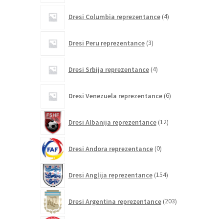
4
Dresi Columbia reprezentance
4
izdelki
3
Dresi Peru reprezentance
3
izdelki
4
Dresi Srbija reprezentance
4
izdelki
6
Dresi Venezuela reprezentance
6
izdelkov
12
Dresi Albanija reprezentance
12
izdelkov
0
Dresi Andora reprezentance
0
izdelkov
154
Dresi Anglija reprezentance
154
izdelkov
203
Dresi Argentina reprezentance
203
izdelki