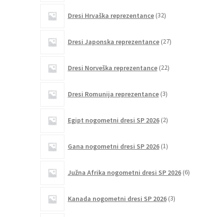
32
Dresi Hrvaška reprezentance
32
izdelkov
27
Dresi Japonska reprezentance
27
izdelkov
22
Dresi Norveška reprezentance
22
izdelkov
3
Dresi Romunija reprezentance
3
izdelki
2
Egipt nogometni dresi SP 2026
2
izdelka
1
Gana nogometni dresi SP 2026
1
izdelek
6
Južna Afrika nogometni dresi SP 2026
6
izdelkov
3
Kanada nogometni dresi SP 2026
3
izdelki