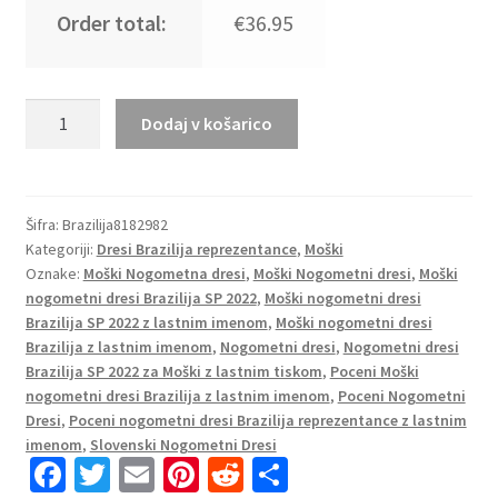
Order total:
€36.95
Moški
Dodaj v košarico
Nogometni
dresi
Brazilija
Gostujoči
Šifra:
Brazilija8182982
Kategoriji:
Dresi Brazilija reprezentance
,
Moški
SP
Oznake:
Moški Nogometna dresi
,
Moški Nogometni dresi
,
Moški
2022
nogometni dresi Brazilija SP 2022
,
Moški nogometni dresi
Kratek
Brazilija SP 2022 z lastnim imenom
,
Moški nogometni dresi
Rokav
Brazilija z lastnim imenom
,
Nogometni dresi
,
Nogometni dresi
Kaká
Brazilija SP 2022 za Moški z lastnim tiskom
,
Poceni Moški
10
nogometni dresi Brazilija z lastnim imenom
,
Poceni Nogometni
količina
Dresi
,
Poceni nogometni dresi Brazilija reprezentance z lastnim
imenom
,
Slovenski Nogometni Dresi
Fa
T
E
Pi
R
S