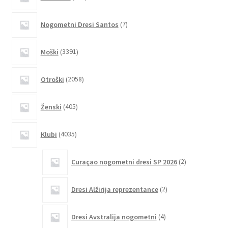
izdelkov
Možnosti
lahko
7
Nogometni Dresi Santos
7
izberete
izdelkov
na
3391
Moški
3391
strani
izdelkov
izdelka
2058
Otroški
2058
izdelkov
405
Ženski
405
izdelkov
4035
Klubi
4035
izdelkov
2
Curaçao nogometni dresi SP 2026
2
izdelka
2
Dresi Alžirija reprezentance
2
izdelka
4
Dresi Avstralija nogometni
4
izdelki