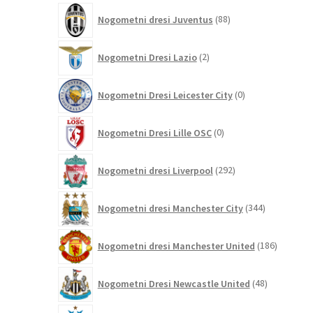
88
Nogometni dresi Juventus
88
izdelkov
2
Nogometni Dresi Lazio
2
izdelka
0
Nogometni Dresi Leicester City
0
izdelkov
0
Nogometni Dresi Lille OSC
0
izdelkov
292
Nogometni dresi Liverpool
292
izdelkov
344
Nogometni dresi Manchester City
344
izdelkov
186
Nogometni dresi Manchester United
186
izdelkov
48
Nogometni Dresi Newcastle United
48
izdelkov
0