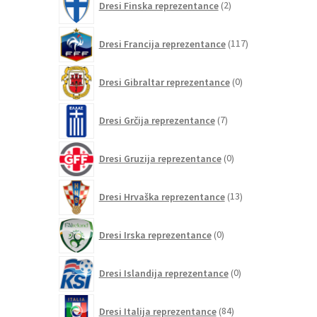
Dresi Finska reprezentance
2
izdelka
117
Dresi Francija reprezentance
117
izdelkov
0
Dresi Gibraltar reprezentance
0
izdelkov
7
Dresi Grčija reprezentance
7
izdelkov
0
Dresi Gruzija reprezentance
0
izdelkov
13
Dresi Hrvaška reprezentance
13
izdelkov
0
Dresi Irska reprezentance
0
izdelkov
0
Dresi Islandija reprezentance
0
izdelkov
84
Dresi Italija reprezentance
84