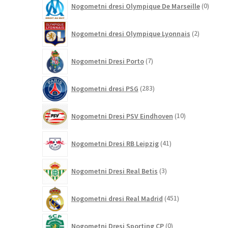
Nogometni dresi Olympique De Marseille
0
izdelk
2
Nogometni dresi Olympique Lyonnais
2
izdelka
7
Nogometni Dresi Porto
7
izdelkov
283
Nogometni dresi PSG
283
izdelkov
10
Nogometni Dresi PSV Eindhoven
10
izdelkov
41
Nogometni Dresi RB Leipzig
41
izdelkov
3
Nogometni Dresi Real Betis
3
izdelki
451
Nogometni dresi Real Madrid
451
izdelkov
0
Nogometni Dresi Sporting CP
0