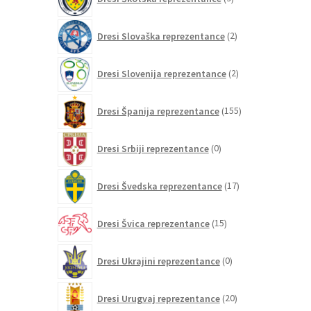
izdelkov
2
Dresi Slovaška reprezentance
2
izdelka
2
Dresi Slovenija reprezentance
2
izdelka
155
Dresi Španija reprezentance
155
izdelkov
0
Dresi Srbiji reprezentance
0
izdelkov
17
Dresi Švedska reprezentance
17
izdelkov
15
Dresi Švica reprezentance
15
izdelkov
0
Dresi Ukrajini reprezentance
0
izdelkov
20
Dresi Urugvaj reprezentance
20
izdelkov