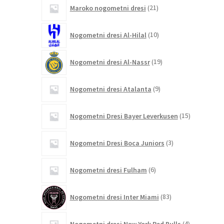
21
Maroko nogometni dresi
21
izdelkov
10
Nogometni dresi Al-Hilal
10
izdelkov
19
Nogometni dresi Al-Nassr
19
izdelkov
9
Nogometni dresi Atalanta
9
izdelkov
15
Nogometni Dresi Bayer Leverkusen
15
izdelkov
3
Nogometni Dresi Boca Juniors
3
izdelki
6
Nogometni dresi Fulham
6
izdelkov
83
Nogometni dresi Inter Miami
83
izdelkov
4
Nogometni dresi New York Red Bulls
4