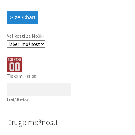
Size Chart
Velikosti za Moški
Tiskom
(
+
€
5.95
)
Imei / Številka
Druge možnosti