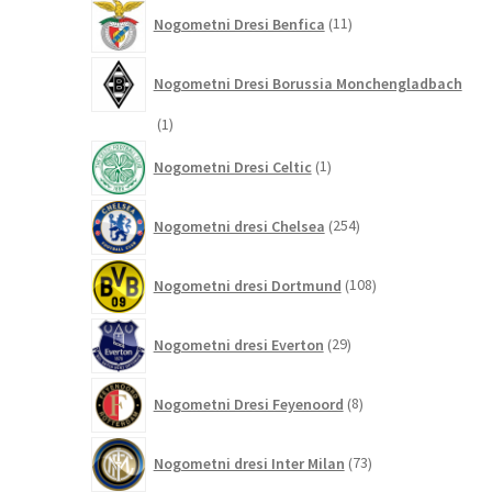
11
Nogometni Dresi Benfica
11
izdelkov
Nogometni Dresi Borussia Monchengladbach
1
1
izdelek
1
Nogometni Dresi Celtic
1
izdelek
254
Nogometni dresi Chelsea
254
izdelkov
108
Nogometni dresi Dortmund
108
izdelkov
29
Nogometni dresi Everton
29
izdelkov
8
Nogometni Dresi Feyenoord
8
izdelkov
73
Nogometni dresi Inter Milan
73
izdelkov