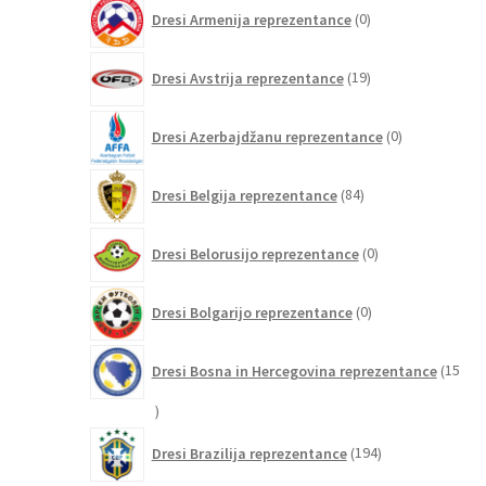
0
Dresi Armenija reprezentance
0
izdelkov
19
Dresi Avstrija reprezentance
19
izdelkov
0
Dresi Azerbajdžanu reprezentance
0
izdelkov
84
Dresi Belgija reprezentance
84
izdelkov
0
Dresi Belorusijo reprezentance
0
izdelkov
0
Dresi Bolgarijo reprezentance
0
izdelkov
Dresi Bosna in Hercegovina reprezentance
15
15
izdelkov
194
Dresi Brazilija reprezentance
194
izdelkov