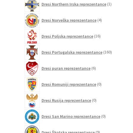
1
Dresi Northern Irska reprezentance
1
izdelek
4
Dresi Norveška reprezentance
4
izdelki
16
Dresi Poljska reprezentance
16
izdelkov
160
Dresi Portugalska reprezentance
160
izdelkov
6
Dresi puran reprezentance
6
izdelkov
0
Dresi Romuniji reprezentance
0
izdelkov
0
Dresi Rusija reprezentance
0
izdelkov
0
Dresi San Marino reprezentance
0
izdelkov
9
Dresi Škotska reprezentance
9