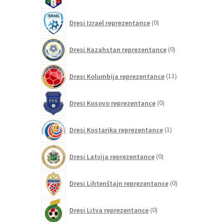
izdelkov
0
Dresi Izrael reprezentance
0
izdelkov
0
Dresi Kazahstan reprezentance
0
izdelkov
11
Dresi Kolumbija reprezentance
11
izdelkov
0
Dresi Kosovo reprezentance
0
izdelkov
1
Dresi Kostarika reprezentance
1
izdelek
0
Dresi Latvija reprezentance
0
izdelkov
0
Dresi Lihtenštajn reprezentance
0
izdelkov
0
Dresi Litva reprezentance
0
izdelkov