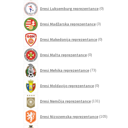
0
Dresi Luksemburg reprezentance
0
izdelkov
3
Dresi Madžarska reprezentance
3
izdelki
0
Dresi Makedonija reprezentance
0
izdelkov
0
Dresi Malta reprezentance
0
izdelkov
73
Dresi Mehika reprezentance
73
izdelkov
0
Dresi Moldavijo reprezentance
0
izdelkov
131
Dresi Nemčija reprezentance
131
izdelkov
105
Dresi Nizozemska reprezentance
105
izdelkov