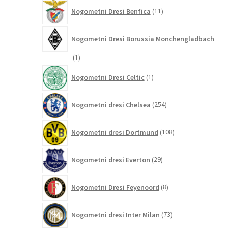
11
Nogometni Dresi Benfica
11
izdelkov
Nogometni Dresi Borussia Monchengladbach
1
1
izdelek
1
Nogometni Dresi Celtic
1
izdelek
254
Nogometni dresi Chelsea
254
izdelkov
108
Nogometni dresi Dortmund
108
izdelkov
29
Nogometni dresi Everton
29
izdelkov
8
Nogometni Dresi Feyenoord
8
izdelkov
73
Nogometni dresi Inter Milan
73
izdelkov