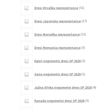
32
Dresi Hrvaška reprezentance
32
izdelkov
27
Dresi Japonska reprezentance
27
izdelkov
22
Dresi Norveška reprezentance
22
izdelkov
3
Dresi Romunija reprezentance
3
izdelki
2
Egipt nogometni dresi SP 2026
2
izdelka
1
Gana nogometni dresi SP 2026
1
izdelek
6
Južna Afrika nogometni dresi SP 2026
6
izdelkov
3
Kanada nogometni dresi SP 2026
3
izdelki