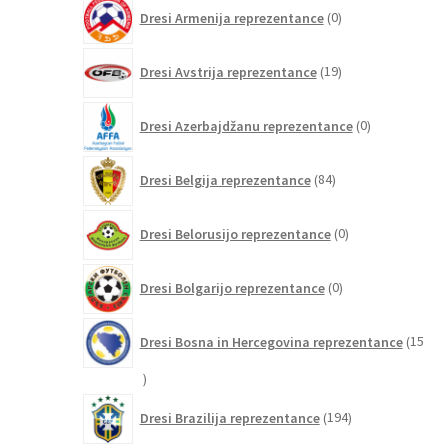
0
Dresi Armenija reprezentance
0
izdelkov
19
Dresi Avstrija reprezentance
19
izdelkov
0
Dresi Azerbajdžanu reprezentance
0
izdelkov
84
Dresi Belgija reprezentance
84
izdelkov
0
Dresi Belorusijo reprezentance
0
izdelkov
0
Dresi Bolgarijo reprezentance
0
izdelkov
Dresi Bosna in Hercegovina reprezentance
15
15
izdelkov
194
Dresi Brazilija reprezentance
194
izdelkov