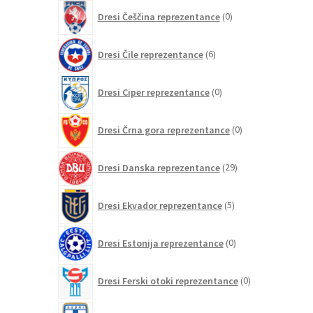
0
Dresi Češčina reprezentance
0
izdelkov
6
Dresi Čile reprezentance
6
izdelkov
0
Dresi Ciper reprezentance
0
izdelkov
0
Dresi Črna gora reprezentance
0
izdelkov
29
Dresi Danska reprezentance
29
izdelkov
5
Dresi Ekvador reprezentance
5
izdelkov
0
Dresi Estonija reprezentance
0
izdelkov
0
Dresi Ferski otoki reprezentance
0
izdelkov
2