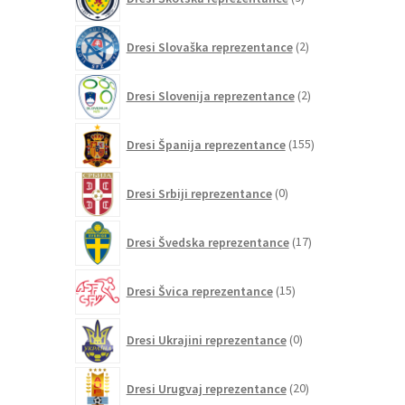
izdelkov
2
Dresi Slovaška reprezentance
2
izdelka
2
Dresi Slovenija reprezentance
2
izdelka
155
Dresi Španija reprezentance
155
izdelkov
0
Dresi Srbiji reprezentance
0
izdelkov
17
Dresi Švedska reprezentance
17
izdelkov
15
Dresi Švica reprezentance
15
izdelkov
0
Dresi Ukrajini reprezentance
0
izdelkov
20
Dresi Urugvaj reprezentance
20
izdelkov