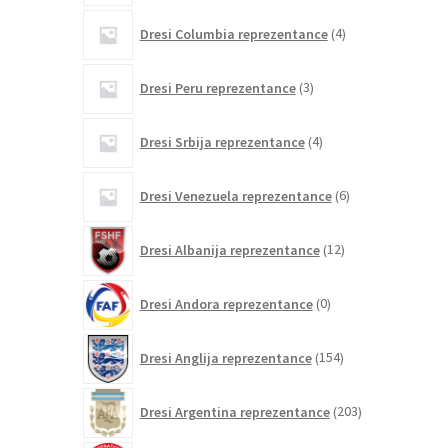
4
Dresi Columbia reprezentance
4
izdelki
3
Dresi Peru reprezentance
3
izdelki
4
Dresi Srbija reprezentance
4
izdelki
6
Dresi Venezuela reprezentance
6
izdelkov
12
Dresi Albanija reprezentance
12
izdelkov
0
Dresi Andora reprezentance
0
izdelkov
154
Dresi Anglija reprezentance
154
izdelkov
203
Dresi Argentina reprezentance
203
izdelki