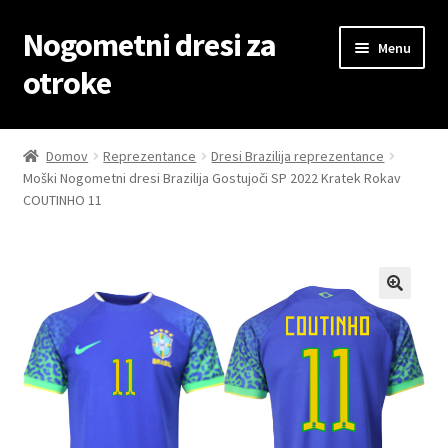
Nogometni dresi za
Skip
Skip
Menu
to
to
otroke
navigation
content
Domov
Domov
Reprezentance
Dresi Brazilija reprezentance
Moški Nogometni dresi Brazilija Gostujoči SP 2022 Kratek Rokav
Blog
COUTINHO 11
Kontaktiraj nas
Košarica
Moj račun
Trgovina
Zaključek nakupa