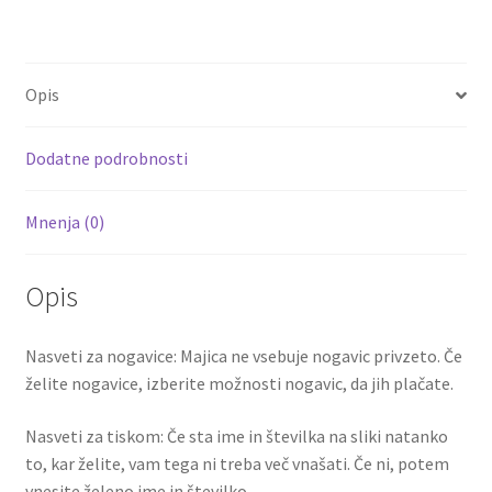
ce
wi
m
nt
e
h
b
tt
ai
er
d
ar
o
er
l
es
di
e
Opis
o
t
t
k
Dodatne podrobnosti
Mnenja (0)
Opis
Nasveti za nogavice: Majica ne vsebuje nogavic privzeto. Če
želite nogavice, izberite možnosti nogavic, da jih plačate.
Nasveti za tiskom: Če sta ime in številka na sliki natanko
to, kar želite, vam tega ni treba več vnašati. Če ni, potem
vnesite želeno ime in številko.