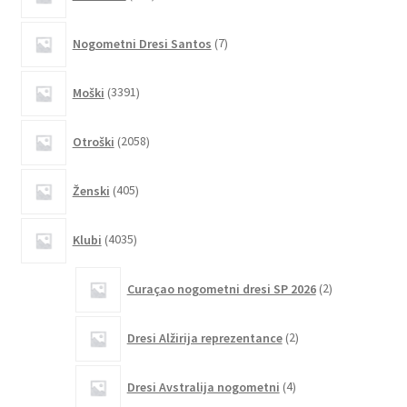
izdelkov
lahko
7
izberete
Nogometni Dresi Santos
7
izdelkov
na
strani
3391
Moški
3391
izdelkov
izdelka
2058
Otroški
2058
izdelkov
405
Ženski
405
izdelkov
4035
Klubi
4035
izdelkov
2
Curaçao nogometni dresi SP 2026
2
izdelka
2
Dresi Alžirija reprezentance
2
izdelka
4
Dresi Avstralija nogometni
4
izdelki