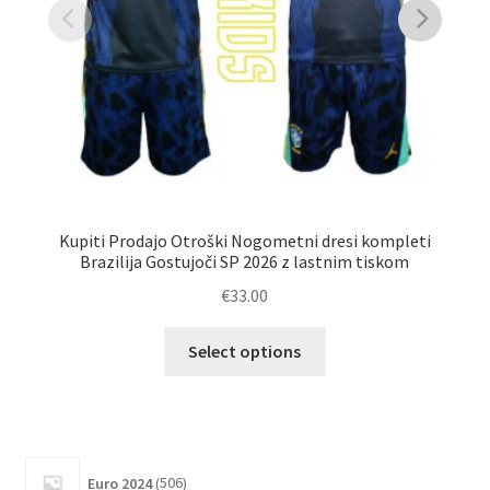
Kupiti Prodajo Otroški Nogometni dresi kompleti
Ku
Brazilija Gostujoči SP 2026 z lastnim tiskom
B
€
33.00
Ta
Select options
izdelek
ima
več
različic.
506
Možnosti
Euro 2024
506