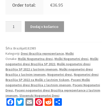
Order total:
€36.95
Moški
Dodaj v košarico
Nogometni
dresi
Brazilija
Gostujoči
Šifra:
Brazilija8182985
Kategoriji:
Dresi Brazilija reprezentance
,
Moški
SP
Oznake:
Moški Nogometna dresi
,
Moški Nogometni dresi
,
Moški
2022
nogometni dresi Brazilija SP 2022
,
Moški nogometni dresi
Kratek
Brazilija SP 2022 z lastnim imenom
,
Moški nogometni dresi
Rokav
Brazilija z lastnim imenom
,
Nogometni dresi
,
Nogometni dresi
COUTINHO
Brazilija SP 2022 za Moški z lastnim tiskom
,
Poceni Moški
11
nogometni dresi Brazilija z lastnim imenom
,
Poceni Nogometni
količina
Dresi
,
Poceni nogometni dresi Brazilija reprezentance z lastnim
imenom
,
Slovenski Nogometni Dresi
Fa
T
E
Pi
R
S