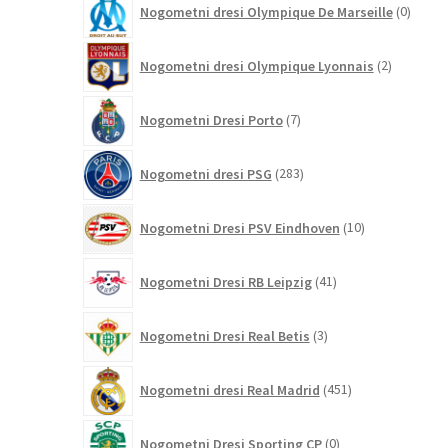
Nogometni dresi Olympique De Marseille
0
izdelk
2
Nogometni dresi Olympique Lyonnais
2
izdelka
7
Nogometni Dresi Porto
7
izdelkov
283
Nogometni dresi PSG
283
izdelkov
10
Nogometni Dresi PSV Eindhoven
10
izdelkov
41
Nogometni Dresi RB Leipzig
41
izdelkov
3
Nogometni Dresi Real Betis
3
izdelki
451
Nogometni dresi Real Madrid
451
izdelkov
0
Nogometni Dresi Sporting CP
0