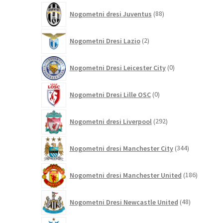
88
Nogometni dresi Juventus
88
izdelkov
2
Nogometni Dresi Lazio
2
izdelka
0
Nogometni Dresi Leicester City
0
izdelkov
0
Nogometni Dresi Lille OSC
0
izdelkov
292
Nogometni dresi Liverpool
292
izdelkov
344
Nogometni dresi Manchester City
344
izdelkov
186
Nogometni dresi Manchester United
186
izdelkov
48
Nogometni Dresi Newcastle United
48
izdelkov
0