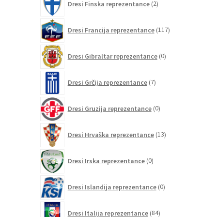
Dresi Finska reprezentance
2
izdelka
117
Dresi Francija reprezentance
117
izdelkov
0
Dresi Gibraltar reprezentance
0
izdelkov
7
Dresi Grčija reprezentance
7
izdelkov
0
Dresi Gruzija reprezentance
0
izdelkov
13
Dresi Hrvaška reprezentance
13
izdelkov
0
Dresi Irska reprezentance
0
izdelkov
0
Dresi Islandija reprezentance
0
izdelkov
84
Dresi Italija reprezentance
84