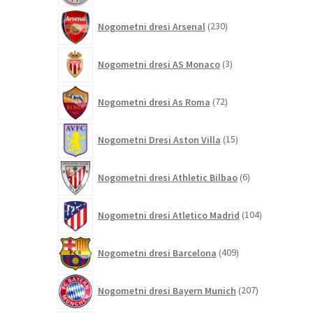
230
Nogometni dresi Arsenal
230
izdelkov
3
Nogometni dresi AS Monaco
3
izdelki
72
Nogometni dresi As Roma
72
izdelkov
15
Nogometni Dresi Aston Villa
15
izdelkov
6
Nogometni dresi Athletic Bilbao
6
izdelkov
104
Nogometni dresi Atletico Madrid
104
izdelki
409
Nogometni dresi Barcelona
409
izdelkov
207
Nogometni dresi Bayern Munich
207
izdelkov