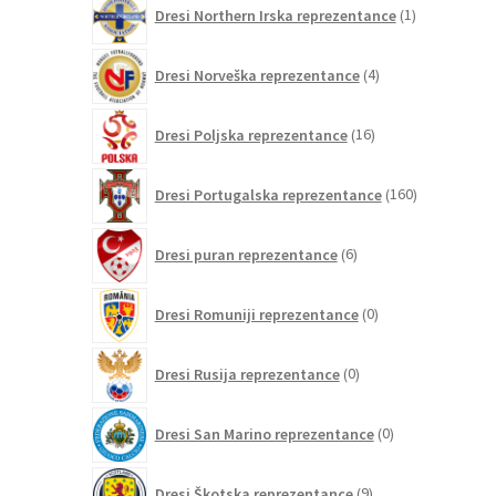
1
Dresi Northern Irska reprezentance
1
izdelek
4
Dresi Norveška reprezentance
4
izdelki
16
Dresi Poljska reprezentance
16
izdelkov
160
Dresi Portugalska reprezentance
160
izdelkov
6
Dresi puran reprezentance
6
izdelkov
0
Dresi Romuniji reprezentance
0
izdelkov
0
Dresi Rusija reprezentance
0
izdelkov
0
Dresi San Marino reprezentance
0
izdelkov
9
Dresi Škotska reprezentance
9