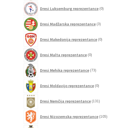
0
Dresi Luksemburg reprezentance
0
izdelkov
3
Dresi Madžarska reprezentance
3
izdelki
0
Dresi Makedonija reprezentance
0
izdelkov
0
Dresi Malta reprezentance
0
izdelkov
73
Dresi Mehika reprezentance
73
izdelkov
0
Dresi Moldavijo reprezentance
0
izdelkov
131
Dresi Nemčija reprezentance
131
izdelkov
105
Dresi Nizozemska reprezentance
105
izdelkov