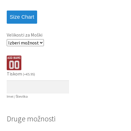
Size Chart
Velikosti za Moški
Tiskom
(
+
€
5.95
)
Imei / Številka
Druge možnosti