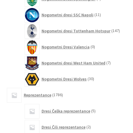
izdelkov
11
Nogometni dresi SSC Napoli
11
izdelkov
147
Nogometni dresi Tottenham Hotspur
147
izdelko
0
Nogometni Dresi Valencia
0
izdelkov
7
Nogometni dresi West Ham United
7
izdelkov
30
Nogometni Dresi Wolves
30
izdelkov
1786
Reprezentance
1786
izdelkov
5
Dresi Češka reprezentance
5
izdelkov
2
Dresi Čili reprezentance
2
izdelka