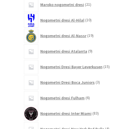
21
Maroko nogometni dresi
21
izdelkov
10
Nogometni dresi Al-Hilal
10
izdelkov
19
Nogometni dresi Al-Nassr
19
izdelkov
9
Nogometni dresi Atalanta
9
izdelkov
15
Nogometni Dresi Bayer Leverkusen
15
izdelkov
3
Nogometni Dresi Boca Juniors
3
izdelki
6
Nogometni dresi Fulham
6
izdelkov
83
Nogometni dresi Inter Miami
83
izdelkov
4
Nogometni dresi New York Red Bulls
4