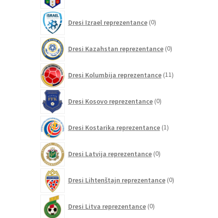
izdelkov
0
Dresi Izrael reprezentance
0
izdelkov
0
Dresi Kazahstan reprezentance
0
izdelkov
11
Dresi Kolumbija reprezentance
11
izdelkov
0
Dresi Kosovo reprezentance
0
izdelkov
1
Dresi Kostarika reprezentance
1
izdelek
0
Dresi Latvija reprezentance
0
izdelkov
0
Dresi Lihtenštajn reprezentance
0
izdelkov
0
Dresi Litva reprezentance
0
izdelkov