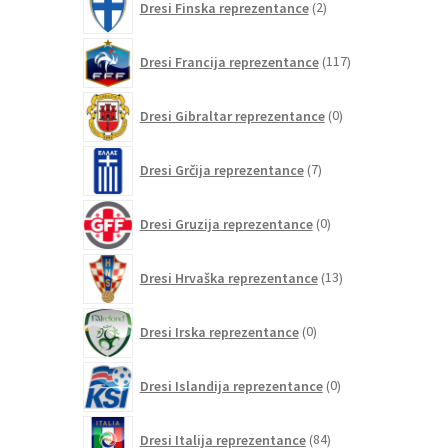
Dresi Finska reprezentance
2
izdelka
117
Dresi Francija reprezentance
117
izdelkov
0
Dresi Gibraltar reprezentance
0
izdelkov
7
Dresi Grčija reprezentance
7
izdelkov
0
Dresi Gruzija reprezentance
0
izdelkov
13
Dresi Hrvaška reprezentance
13
izdelkov
0
Dresi Irska reprezentance
0
izdelkov
0
Dresi Islandija reprezentance
0
izdelkov
84
Dresi Italija reprezentance
84