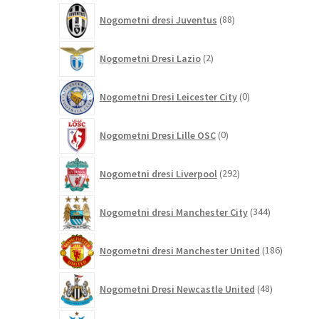
88
Nogometni dresi Juventus
88
izdelkov
2
Nogometni Dresi Lazio
2
izdelka
0
Nogometni Dresi Leicester City
0
izdelkov
0
Nogometni Dresi Lille OSC
0
izdelkov
292
Nogometni dresi Liverpool
292
izdelkov
344
Nogometni dresi Manchester City
344
izdelkov
186
Nogometni dresi Manchester United
186
izdelkov
48
Nogometni Dresi Newcastle United
48
izdelkov
0