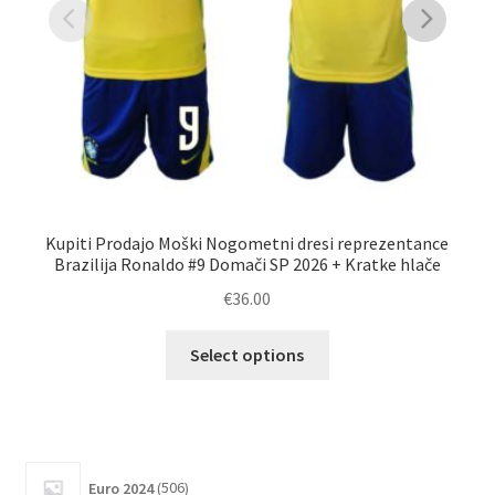
Kupiti Prodajo Moški Nogometni dresi reprezentance
Ku
Brazilija Ronaldo #9 Domači SP 2026 + Kratke hlače
€
36.00
Ta
Select options
izdelek
ima
več
različic.
506
Možnosti
Euro 2024
506