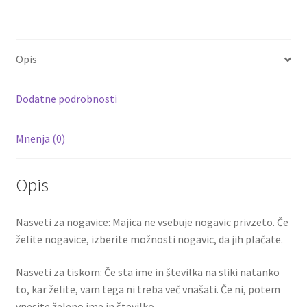
ce
wi
m
nt
e
h
b
tt
ai
er
d
ar
o
er
l
es
di
e
Opis
o
t
t
k
Dodatne podrobnosti
Mnenja (0)
Opis
Nasveti za nogavice: Majica ne vsebuje nogavic privzeto. Če
želite nogavice, izberite možnosti nogavic, da jih plačate.
Nasveti za tiskom: Če sta ime in številka na sliki natanko
to, kar želite, vam tega ni treba več vnašati. Če ni, potem
vnesite želeno ime in številko.