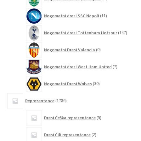
izdelkov
11
Nogometni dresi SSC Napoli
11
izdelkov
147
Nogometni dresi Tottenham Hotspur
147
izdelko
0
Nogometni Dresi Valencia
0
izdelkov
7
Nogometni dresi West Ham United
7
izdelkov
30
Nogometni Dresi Wolves
30
izdelkov
1786
Reprezentance
1786
izdelkov
5
Dresi Češka reprezentance
5
izdelkov
2
Dresi Čili reprezentance
2
izdelka