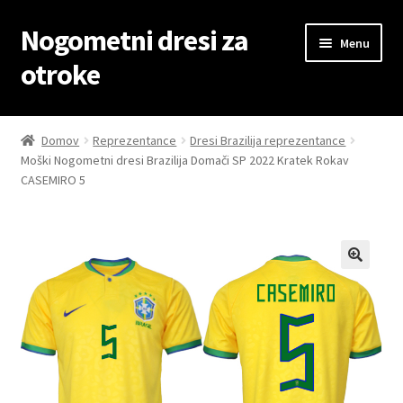
Nogometni dresi za
Skip
Skip
Menu
to
to
otroke
navigation
content
Domov
Domov
Reprezentance
Dresi Brazilija reprezentance
Moški Nogometni dresi Brazilija Domači SP 2022 Kratek Rokav
Blog
CASEMIRO 5
Kontaktiraj nas
Košarica
Moj račun
Trgovina
Zaključek nakupa