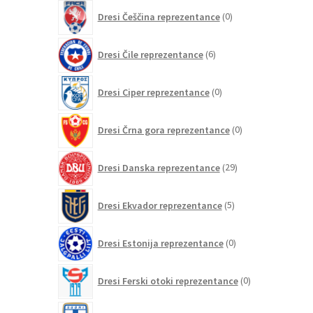
0
Dresi Češčina reprezentance
0
izdelkov
6
Dresi Čile reprezentance
6
izdelkov
0
Dresi Ciper reprezentance
0
izdelkov
0
Dresi Črna gora reprezentance
0
izdelkov
29
Dresi Danska reprezentance
29
izdelkov
5
Dresi Ekvador reprezentance
5
izdelkov
0
Dresi Estonija reprezentance
0
izdelkov
0
Dresi Ferski otoki reprezentance
0
izdelkov
2