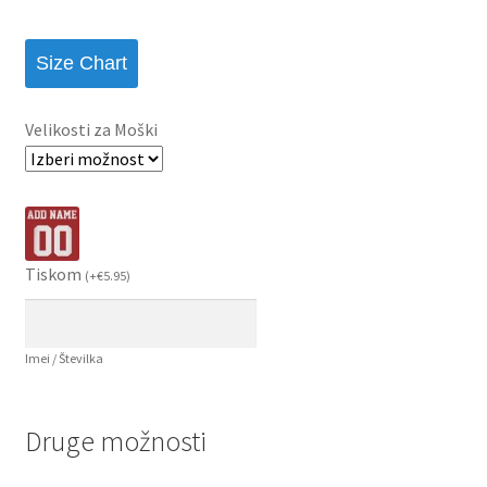
Size Chart
Velikosti za Moški
Tiskom
(
+
€
5.95
)
Imei / Številka
Druge možnosti