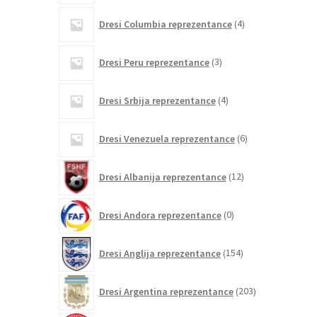
4
Dresi Columbia reprezentance
4
izdelki
3
Dresi Peru reprezentance
3
izdelki
4
Dresi Srbija reprezentance
4
izdelki
6
Dresi Venezuela reprezentance
6
izdelkov
12
Dresi Albanija reprezentance
12
izdelkov
0
Dresi Andora reprezentance
0
izdelkov
154
Dresi Anglija reprezentance
154
izdelkov
203
Dresi Argentina reprezentance
203
izdelki