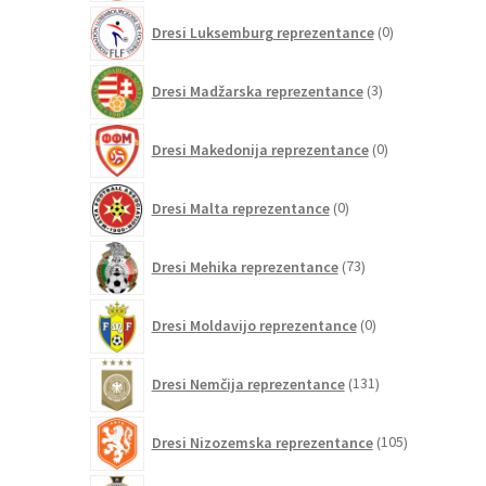
0
Dresi Luksemburg reprezentance
0
izdelkov
3
Dresi Madžarska reprezentance
3
izdelki
0
Dresi Makedonija reprezentance
0
izdelkov
0
Dresi Malta reprezentance
0
izdelkov
73
Dresi Mehika reprezentance
73
izdelkov
0
Dresi Moldavijo reprezentance
0
izdelkov
131
Dresi Nemčija reprezentance
131
izdelkov
105
Dresi Nizozemska reprezentance
105
izdelkov