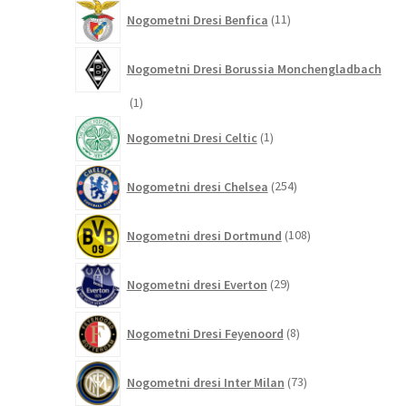
11
Nogometni Dresi Benfica
11
izdelkov
Nogometni Dresi Borussia Monchengladbach
1
1
izdelek
1
Nogometni Dresi Celtic
1
izdelek
254
Nogometni dresi Chelsea
254
izdelkov
108
Nogometni dresi Dortmund
108
izdelkov
29
Nogometni dresi Everton
29
izdelkov
8
Nogometni Dresi Feyenoord
8
izdelkov
73
Nogometni dresi Inter Milan
73
izdelkov