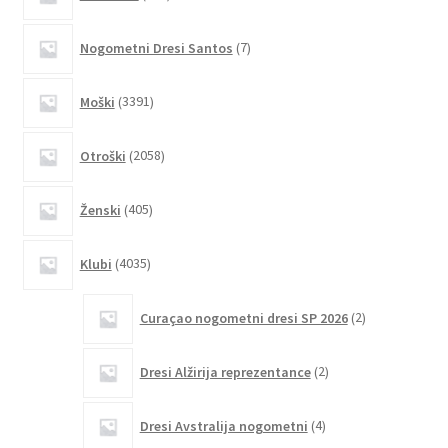
izdelkov
lahko
7
izberete
Nogometni Dresi Santos
7
izdelkov
na
strani
3391
Moški
3391
izdelkov
izdelka
2058
Otroški
2058
izdelkov
405
Ženski
405
izdelkov
4035
Klubi
4035
izdelkov
2
Curaçao nogometni dresi SP 2026
2
izdelka
2
Dresi Alžirija reprezentance
2
izdelka
4
Dresi Avstralija nogometni
4
izdelki