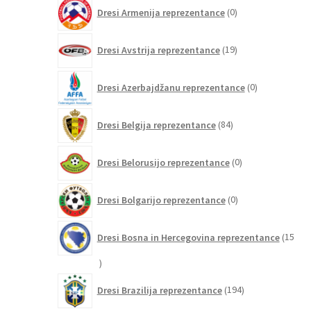
0
Dresi Armenija reprezentance
0
izdelkov
19
Dresi Avstrija reprezentance
19
izdelkov
0
Dresi Azerbajdžanu reprezentance
0
izdelkov
84
Dresi Belgija reprezentance
84
izdelkov
0
Dresi Belorusijo reprezentance
0
izdelkov
0
Dresi Bolgarijo reprezentance
0
izdelkov
Dresi Bosna in Hercegovina reprezentance
15
15
izdelkov
194
Dresi Brazilija reprezentance
194
izdelkov