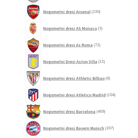
230
Nogometni dresi Arsenal
230
izdelkov
3
Nogometni dresi AS Monaco
3
izdelki
72
Nogometni dresi As Roma
72
izdelkov
15
Nogometni Dresi Aston Villa
15
izdelkov
6
Nogometni dresi Athletic Bilbao
6
izdelkov
104
Nogometni dresi Atletico Madrid
104
izdelki
409
Nogometni dresi Barcelona
409
izdelkov
207
Nogometni dresi Bayern Munich
207
izdelkov