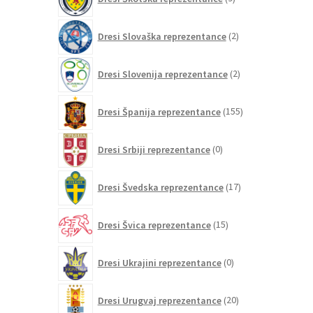
izdelkov
2
Dresi Slovaška reprezentance
2
izdelka
2
Dresi Slovenija reprezentance
2
izdelka
155
Dresi Španija reprezentance
155
izdelkov
0
Dresi Srbiji reprezentance
0
izdelkov
17
Dresi Švedska reprezentance
17
izdelkov
15
Dresi Švica reprezentance
15
izdelkov
0
Dresi Ukrajini reprezentance
0
izdelkov
20
Dresi Urugvaj reprezentance
20
izdelkov