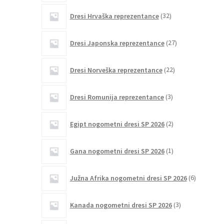
32
Dresi Hrvaška reprezentance
32
izdelkov
27
Dresi Japonska reprezentance
27
izdelkov
22
Dresi Norveška reprezentance
22
izdelkov
3
Dresi Romunija reprezentance
3
izdelki
2
Egipt nogometni dresi SP 2026
2
izdelka
1
Gana nogometni dresi SP 2026
1
izdelek
6
Južna Afrika nogometni dresi SP 2026
6
izdelkov
3
Kanada nogometni dresi SP 2026
3
izdelki