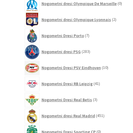
Nogometni dresi Olympique De Marseille
0
izdelk
2
Nogometni dresi Olympique Lyonnais
2
izdelka
7
Nogometni Dresi Porto
7
izdelkov
283
Nogometni dresi PSG
283
izdelkov
10
Nogometni Dresi PSV Eindhoven
10
izdelkov
41
Nogometni Dresi RB Leipzig
41
izdelkov
3
Nogometni Dresi Real Betis
3
izdelki
451
Nogometni dresi Real Madrid
451
izdelkov
0
Nogometni Dresi Sporting CP
0