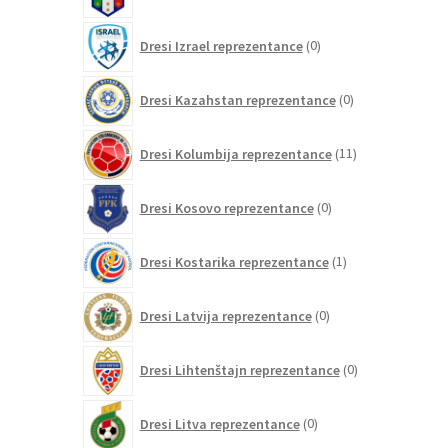
izdelkov
0
Dresi Izrael reprezentance
0
izdelkov
0
Dresi Kazahstan reprezentance
0
izdelkov
11
Dresi Kolumbija reprezentance
11
izdelkov
0
Dresi Kosovo reprezentance
0
izdelkov
1
Dresi Kostarika reprezentance
1
izdelek
0
Dresi Latvija reprezentance
0
izdelkov
0
Dresi Lihtenštajn reprezentance
0
izdelkov
0
Dresi Litva reprezentance
0
izdelkov