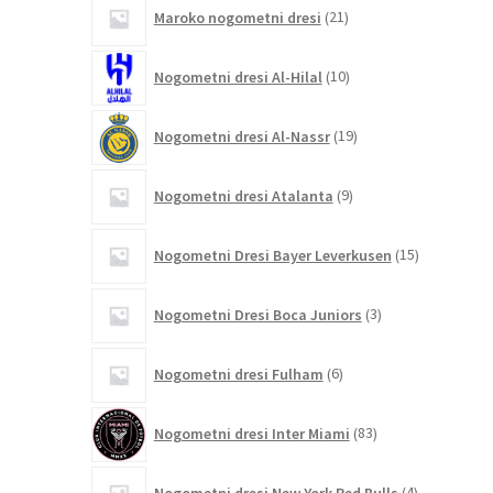
21
Maroko nogometni dresi
21
izdelkov
10
Nogometni dresi Al-Hilal
10
izdelkov
19
Nogometni dresi Al-Nassr
19
izdelkov
9
Nogometni dresi Atalanta
9
izdelkov
15
Nogometni Dresi Bayer Leverkusen
15
izdelkov
3
Nogometni Dresi Boca Juniors
3
izdelki
6
Nogometni dresi Fulham
6
izdelkov
83
Nogometni dresi Inter Miami
83
izdelkov
4
Nogometni dresi New York Red Bulls
4