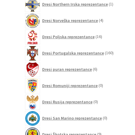
1
Dresi Northern Irska reprezentance
1
izdelek
4
Dresi Norveška reprezentance
4
izdelki
16
Dresi Poljska reprezentance
16
izdelkov
160
Dresi Portugalska reprezentance
160
izdelkov
6
Dresi puran reprezentance
6
izdelkov
0
Dresi Romuniji reprezentance
0
izdelkov
0
Dresi Rusija reprezentance
0
izdelkov
0
Dresi San Marino reprezentance
0
izdelkov
9
Dresi Škotska reprezentance
9