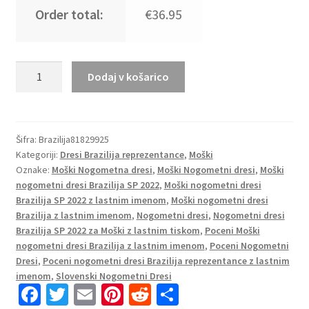
Order total:
€36.95
Moški
Dodaj v košarico
Nogometni
dresi
Brazilija
Domači
Šifra:
Brazilija81829925
Kategoriji:
Dresi Brazilija reprezentance
,
Moški
SP
Oznake:
Moški Nogometna dresi
,
Moški Nogometni dresi
,
Moški
2022
nogometni dresi Brazilija SP 2022
,
Moški nogometni dresi
Kratek
Brazilija SP 2022 z lastnim imenom
,
Moški nogometni dresi
Rokav
Brazilija z lastnim imenom
,
Nogometni dresi
,
Nogometni dresi
CASEMIRO
Brazilija SP 2022 za Moški z lastnim tiskom
,
Poceni Moški
5
nogometni dresi Brazilija z lastnim imenom
,
Poceni Nogometni
količina
Dresi
,
Poceni nogometni dresi Brazilija reprezentance z lastnim
imenom
,
Slovenski Nogometni Dresi
Fa
T
E
Pi
R
S