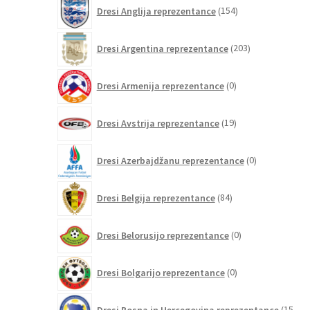
154
Dresi Anglija reprezentance
154
izdelkov
203
Dresi Argentina reprezentance
203
izdelki
0
Dresi Armenija reprezentance
0
izdelkov
19
Dresi Avstrija reprezentance
19
izdelkov
0
Dresi Azerbajdžanu reprezentance
0
izdelkov
84
Dresi Belgija reprezentance
84
izdelkov
0
Dresi Belorusijo reprezentance
0
izdelkov
0
Dresi Bolgarijo reprezentance
0
izdelkov
Dresi Bosna in Hercegovina reprezentance
15