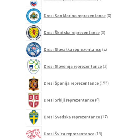
izdelkov
0
Dresi San Marino reprezentance
0
izdelkov
9
Dresi Škotska reprezentance
9
izdelkov
2
Dresi Slovaška reprezentance
2
izdelka
2
Dresi Slovenija reprezentance
2
izdelka
155
Dresi Španija reprezentance
155
izdelkov
0
Dresi Srbiji reprezentance
0
izdelkov
17
Dresi Švedska reprezentance
17
izdelkov
15
Dresi Švica reprezentance
15
izdelkov