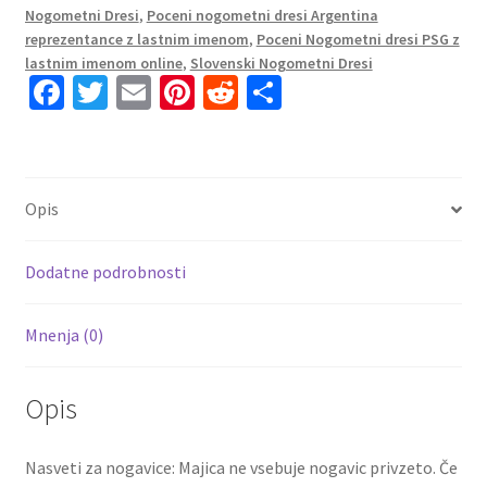
Nogometni Dresi
,
Poceni nogometni dresi Argentina
Rokav
reprezentance z lastnim imenom
,
Poceni Nogometni dresi PSG z
ALVAREZ
lastnim imenom online
,
Slovenski Nogometni Dresi
9
Fa
T
E
Pi
R
S
količina
ce
wi
m
nt
e
h
b
tt
ai
er
d
ar
o
er
l
es
di
e
Opis
o
t
t
k
Dodatne podrobnosti
Mnenja (0)
Opis
Nasveti za nogavice: Majica ne vsebuje nogavic privzeto. Če