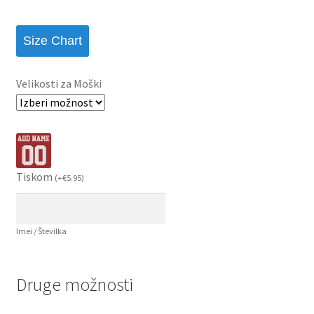
Size Chart
Velikosti za Moški
Tiskom
(
+
€
5.95
)
Imei / Številka
Druge možnosti