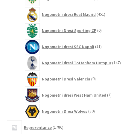
izdelki
451
Nogometni dresi Real Madrid
451
izdelkov
0
Nogometni Dresi Sporting CP
0
izdelkov
11
Nogometni dresi SSC Napoli
11
izdelkov
147
Nogometni dresi Tottenham Hotspur
147
izdelko
0
Nogometni Dresi Valencia
0
izdelkov
7
Nogometni dresi West Ham United
7
izdelkov
30
Nogometni Dresi Wolves
30
izdelkov
1786
Reprezentance
1786
izdelkov