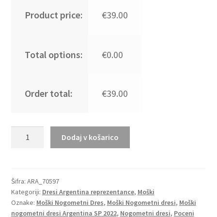
Product price:
€39.00
Total options:
€0.00
Order total:
€39.00
Moški
Dodaj v košarico
Nogometni
dresi
Argentina
Gostujoči
Šifra:
ARA_70597
Kategoriji:
Dresi Argentina reprezentance
,
Moški
SP
Oznake:
Moški Nogometni Dres
,
Moški Nogometni dresi
,
Moški
2022
nogometni dresi Argentina SP 2022
,
Nogometni dresi
,
Poceni
Kratek