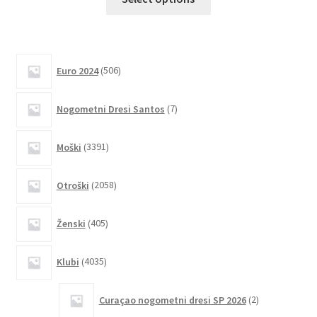
izdelek
ima
več
različic.
506
Euro 2024
506
izdelkov
Možnosti
lahko
7
Nogometni Dresi Santos
7
izberete
izdelkov
na
3391
Moški
3391
strani
izdelkov
izdelka
2058
Otroški
2058
izdelkov
405
Ženski
405
izdelkov
4035
Klubi
4035
izdelkov
2
Curaçao nogometni dresi SP 2026
2
izdelka