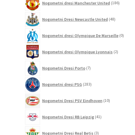
Nogometni dresi Manchester United
186
izdelkov
48
Nogometni Dresi Newcastle United
48
izdelkov
0
Nogometni dresi Olympique De Marseille
0
izdelk
2
Nogometni dresi Olympique Lyonnais
2
izdelka
7
Nogometni Dresi Porto
7
izdelkov
283
Nogometni dresi PSG
283
izdelkov
10
Nogometni Dresi PSV Eindhoven
10
izdelkov
41
Nogometni Dresi RB Leipzig
41
izdelkov
3
Nogometni Dresi Real Betis
3