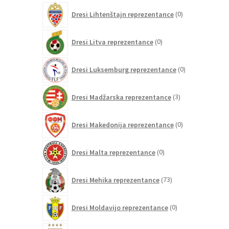
0
Dresi Lihtenštajn reprezentance
0
izdelkov
0
Dresi Litva reprezentance
0
izdelkov
0
Dresi Luksemburg reprezentance
0
izdelkov
3
Dresi Madžarska reprezentance
3
izdelki
0
Dresi Makedonija reprezentance
0
izdelkov
0
Dresi Malta reprezentance
0
izdelkov
73
Dresi Mehika reprezentance
73
izdelkov
0
Dresi Moldavijo reprezentance
0
izdelkov
131