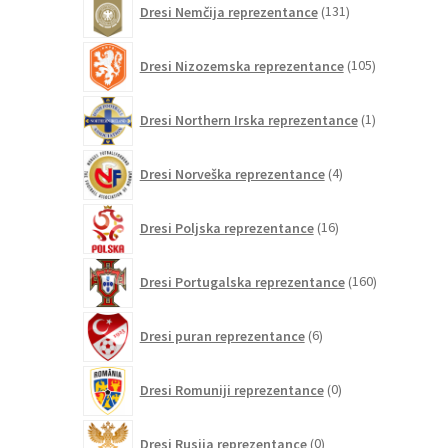
Dresi Nemčija reprezentance
131
izdelkov
105
Dresi Nizozemska reprezentance
105
izdelkov
1
Dresi Northern Irska reprezentance
1
izdelek
4
Dresi Norveška reprezentance
4
izdelki
16
Dresi Poljska reprezentance
16
izdelkov
160
Dresi Portugalska reprezentance
160
izdelkov
6
Dresi puran reprezentance
6
izdelkov
0
Dresi Romuniji reprezentance
0
izdelkov
0
Dresi Rusija reprezentance
0