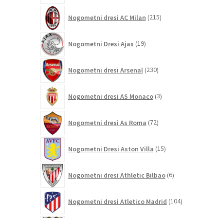
215
Nogometni dresi AC Milan
215
izdelkov
19
Nogometni Dresi Ajax
19
izdelkov
230
Nogometni dresi Arsenal
230
izdelkov
3
Nogometni dresi AS Monaco
3
izdelki
72
Nogometni dresi As Roma
72
izdelkov
15
Nogometni Dresi Aston Villa
15
izdelkov
6
Nogometni dresi Athletic Bilbao
6
izdelkov
104
Nogometni dresi Atletico Madrid
104
izdelki