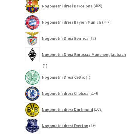
409
Nogometni dresi Barcelona
409
izdelkov
207
Nogometni dresi Bayern Munich
207
izdelkov
11
Nogometni Dresi Benfica
11
izdelkov
Nogometni Dresi Borussia Monchengladbach
1
1
izdelek
1
Nogometni Dresi Celtic
1
izdelek
254
Nogometni dresi Chelsea
254
izdelkov
108
Nogometni dresi Dortmund
108
izdelkov
29
Nogometni dresi Everton
29
izdelkov