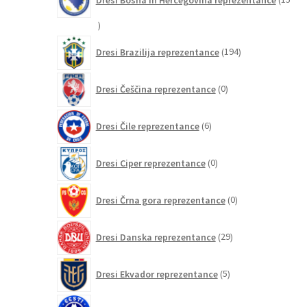
15
izdelkov
194
Dresi Brazilija reprezentance
194
izdelkov
0
Dresi Češčina reprezentance
0
izdelkov
6
Dresi Čile reprezentance
6
izdelkov
0
Dresi Ciper reprezentance
0
izdelkov
0
Dresi Črna gora reprezentance
0
izdelkov
29
Dresi Danska reprezentance
29
izdelkov
5
Dresi Ekvador reprezentance
5
izdelkov
0