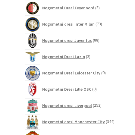
8
Nogometni Dresi Feyenoord
8
izdelkov
73
Nogometni dresi Inter Milan
73
izdelkov
88
Nogometni dresi Juventus
88
izdelkov
2
Nogometni Dresi Lazio
2
izdelka
0
Nogometni Dresi Leicester City
0
izdelkov
0
Nogometni Dresi Lille OSC
0
izdelkov
292
Nogometni dresi Liverpool
292
izdelkov
344
Nogometni dresi Manchester City
344
izdelkov
186