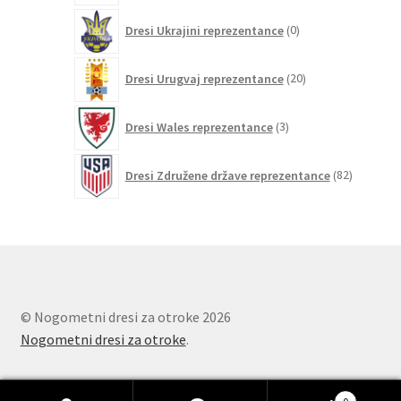
0
Dresi Ukrajini reprezentance
0
izdelkov
20
Dresi Urugvaj reprezentance
20
izdelkov
3
Dresi Wales reprezentance
3
izdelki
82
Dresi Združene države reprezentance
82
izdelkov
© Nogometni dresi za otroke 2026
Nogometni dresi za otroke
.