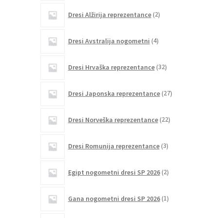
2
Dresi Alžirija reprezentance
2
izdelka
4
Dresi Avstralija nogometni
4
izdelki
32
Dresi Hrvaška reprezentance
32
izdelkov
27
Dresi Japonska reprezentance
27
izdelkov
22
Dresi Norveška reprezentance
22
izdelkov
3
Dresi Romunija reprezentance
3
izdelki
2
Egipt nogometni dresi SP 2026
2
izdelka
1
Gana nogometni dresi SP 2026
1
izdelek