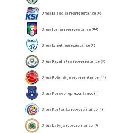
0
Dresi Islandija reprezentance
0
izdelkov
84
Dresi Italija reprezentance
84
izdelkov
0
Dresi Izrael reprezentance
0
izdelkov
0
Dresi Kazahstan reprezentance
0
izdelkov
11
Dresi Kolumbija reprezentance
11
izdelkov
0
Dresi Kosovo reprezentance
0
izdelkov
1
Dresi Kostarika reprezentance
1
izdelek
0
Dresi Latvija reprezentance
0
izdelkov