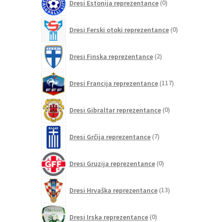
Dresi Estonija reprezentance
0
izdelkov
0
Dresi Ferski otoki reprezentance
0
izdelkov
2
Dresi Finska reprezentance
2
izdelka
117
Dresi Francija reprezentance
117
izdelkov
0
Dresi Gibraltar reprezentance
0
izdelkov
7
Dresi Grčija reprezentance
7
izdelkov
0
Dresi Gruzija reprezentance
0
izdelkov
13
Dresi Hrvaška reprezentance
13
izdelkov
0
Dresi Irska reprezentance
0
izdelkov