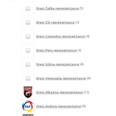
5
Dresi Češka reprezentance
5
izdelkov
2
Dresi Čili reprezentance
2
izdelka
4
Dresi Columbia reprezentance
4
izdelki
3
Dresi Peru reprezentance
3
izdelki
4
Dresi Srbija reprezentance
4
izdelki
6
Dresi Venezuela reprezentance
6
izdelkov
12
Dresi Albanija reprezentance
12
izdelkov
0
Dresi Andora reprezentance
0
izdelkov