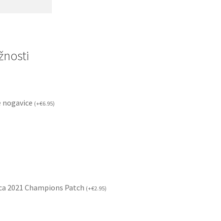
nosti
 nogavice
(
+
€
6.95
)
ca 2021 Champions Patch
(
+
€
2.95
)