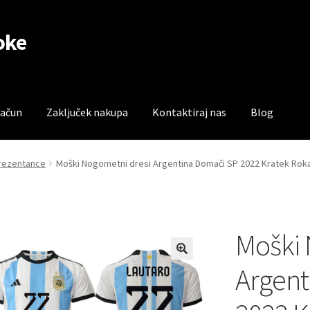
oke
račun
Zaključek nakupa
Kontaktiraj nas
Blog
čun
Trgovina
Zaključek nakupa
prezentance
Moški Nogometni dresi Argentina Domači SP 2022 Kratek Ro
Moški 
Argent