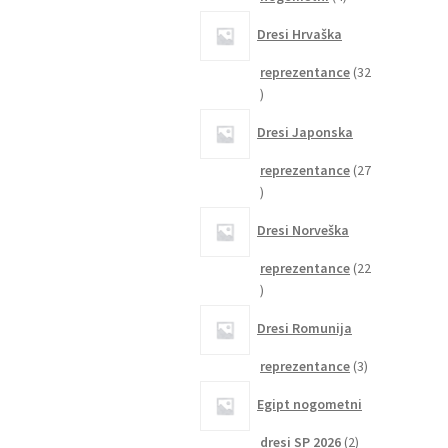
izdelki
Dresi Hrvaška
reprezentance
32
32
izdelkov
Dresi Japonska
reprezentance
27
27
izdelkov
Dresi Norveška
reprezentance
22
22
izdelkov
Dresi Romunija
3
reprezentance
3
izdelki
Egipt nogometni
2
dresi SP 2026
2