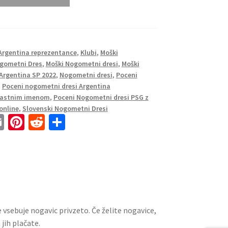
Argentina reprezentance
,
Klubi
,
Moški
gometni Dres
,
Moški Nogometni dresi
,
Moški
Argentina SP 2022
,
Nogometni dresi
,
Poceni
,
Poceni nogometni dresi Argentina
 lastnim imenom
,
Poceni Nogometni dresi PSG z
online
,
Slovenski Nogometni Dresi
E
Pi
R
S
m
nt
e
h
ai
er
d
ar
l
es
di
e
t
t
 vsebuje nogavic privzeto. Če želite nogavice,
jih plačate.