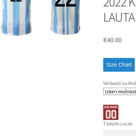
2022 K
LAUTA
€
40.00
Size Chart
Velikosti za Mo
Tiskom
(
+
€
5.95
)