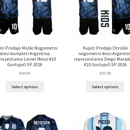
strani
str
izdelka
izd
iti Prodajo Moški Nogometni
Kupiti Prodajo Otroški
dresi kompleti Argentina
nogometni dresi Argenti
rezentance Lionel Messi #10
reprezentance Diego Marad
Gostujoči SP 2026
#10 Gostujoči SP 2026
€
36.00
€
33.00
Ta
Ta
Select options
Select options
izdelek
izd
ima
im
več
ve
različic.
razl
Možnosti
Mož
lahko
lah
izberete
izb