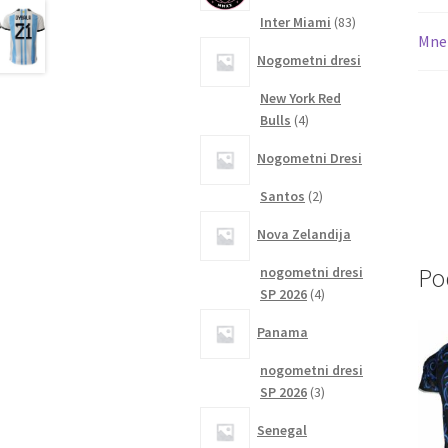
83
Inter Miami
83
Mnen
izdelkov
Nogometni dresi
New York Red
4
Bulls
4
izdelki
Nogometni Dresi
2
Santos
2
izdelka
Nova Zelandija
Po
nogometni dresi
4
SP 2026
4
izdelki
Panama
nogometni dresi
3
SP 2026
3
izdelki
Senegal