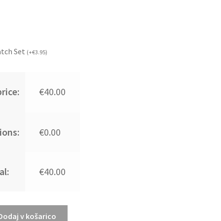
atch Set
(
+
€
3.95
)
rice:
€40.00
ions:
€0.00
al:
€40.00
Dodaj v košarico