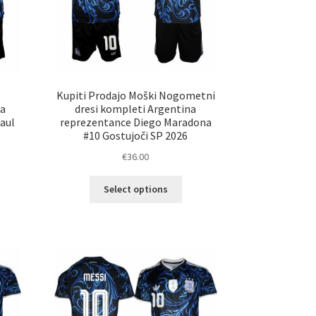
Kupiti Prodajo Moški Nogometni
na
dresi kompleti Argentina
aul
reprezentance Diego Maradona
#10 Gostujoči SP 2026
€
36.00
Ta
Select options
elek
izdelek
a
ima
č
več
ičic.
različic.
nosti
Možnosti
ko
lahko
erete
izberete
na