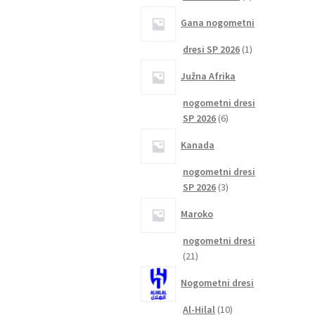
izdelka
Gana nogometni
1
dresi SP 2026
1
izdelek
Južna Afrika
nogometni dresi
6
SP 2026
6
izdelkov
Kanada
nogometni dresi
3
SP 2026
3
izdelki
Maroko
nogometni dresi
21
21
izdelkov
Nogometni dresi
10
Al-Hilal
10