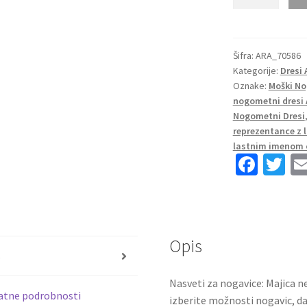
Nogometni
dresi
Argentina
Domači
Šifra:
ARA_70586
Kategorije:
Dresi 
SP
Oznake:
Moški No
2022
nogometni dresi 
Kratek
Nogometni Dresi
Rokav
reprezentance z
LAUTARO
lastnim imenom 
22
Fa
T
količina
ce
wi
b
tt
o
er
Opis
o
s
k
Nasveti za nogavice: Majica ne
atne podrobnosti
izberite možnosti nogavic, da 