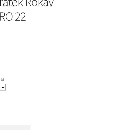
ratek Rokav
RO 22
ški