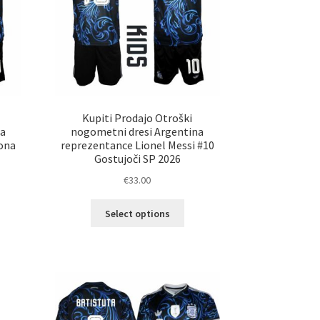
ani
strani
elka
izdelka
Kupiti Prodajo Otroški
na
nogometni dresi Argentina
ona
reprezentance Lionel Messi #10
Gostujoči SP 2026
€
33.00
Ta
Select options
elek
izdelek
a
ima
č
več
ičic.
različic.
nosti
Možnosti
ko
lahko
erete
izberete