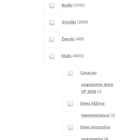
3391
Moški
3391
izdelkov
2058
Otroški
2058
izdelkov
405
Ženski
405
izdelkov
4035
Klubi
4035
izdelkov
Curaçao
nogometni dresi
2
SP 2026
2
izdelka
Dresi Alžirija
2
reprezentance
2
izdelka
Dresi Avstralija
4
nogometni
4