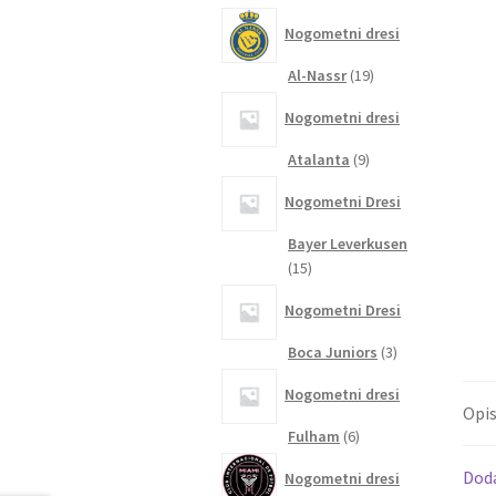
izdelkov
Nogometni dresi
19
Al-Nassr
19
izdelkov
Nogometni dresi
9
Atalanta
9
izdelkov
Nogometni Dresi
Bayer Leverkusen
15
15
izdelkov
Nogometni Dresi
3
Boca Juniors
3
izdelki
Nogometni dresi
Opi
6
Fulham
6
izdelkov
Dod
Nogometni dresi