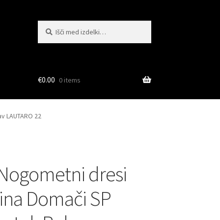
Išči:
Iskanje
€
0.00
0 items
kav LAUTARO 22
Nogometni dresi
ina Domači SP