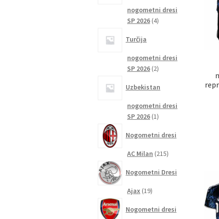
nogometni dresi
4
SP 2026
4
izdelki
Turčija
nogometni dresi
2
SP 2026
2
n
izdelka
repr
Uzbekistan
nogometni dresi
1
SP 2026
1
izdelek
Nogometni dresi
215
AC Milan
215
izdelkov
Nogometni Dresi
19
Ajax
19
izdelkov
Nogometni dresi