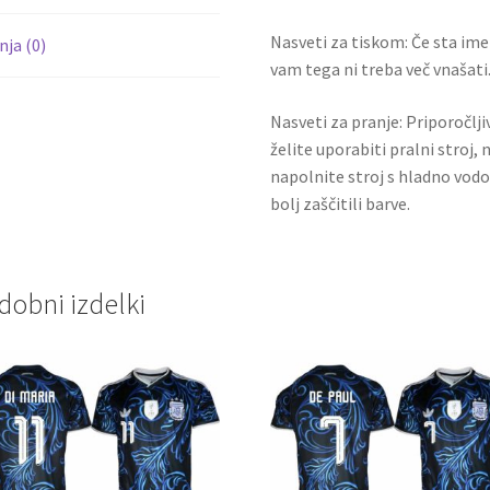
Nasveti za tiskom: Če sta ime i
ja (0)
vam tega ni treba več vnašati.
Nasveti za pranje: Priporočlj
želite uporabiti pralni stroj, 
napolnite stroj s hladno vodo
bolj zaščitili barve.
dobni izdelki