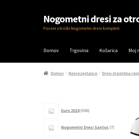
Nogometni dresi za otr
Skip
Skip
to
to
Poceni otroški Nogometni dresi kompleti
navigation
content
Domov
Trgovina
Košarica
Moj 
Domov
Blog
Kontaktiraj nas
Košarica
Moj ra
Domov
Reprezentance
Dresi Argentina re
506
Euro 2024
506
izdelkov
7
Nogometni Dresi Santos
7
izdelkov