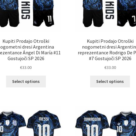
Kupiti Prodajo Otroški
Kupiti Prodajo Otroški
ogometni dresi Argentina
nogometni dresi Argenti
ezentance Ángel Di María #11
reprezentance Rodrigo De P
Gostujoči SP 2026
#7 Gostujoči SP 2026
€
33.00
€
33.00
Ta
Ta
Select options
Select options
izdelek
izd
ima
im
več
ve
različic.
razl
Možnosti
Mož
lahko
lah
izberete
izb
na
na