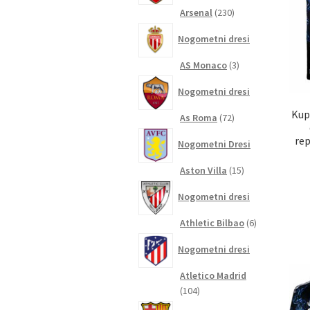
230
Arsenal
230
izdelkov
Nogometni dresi
3
AS Monaco
3
izdelki
Nogometni dresi
Kup
72
As Roma
72
izdelkov
rep
Nogometni Dresi
15
Aston Villa
15
izdelkov
Nogometni dresi
6
Athletic Bilbao
6
izdelkov
Nogometni dresi
Atletico Madrid
104
104
izdelki