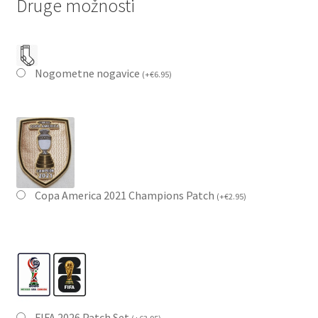
Druge možnosti
Nogometne nogavice
(
+
€
6.95
)
Copa America 2021 Champions Patch
(
+
€
2.95
)
FIFA 2026 Patch Set