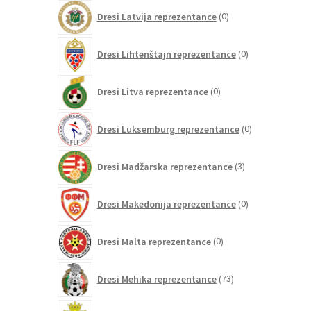
0
Dresi Latvija reprezentance
0
izdelkov
0
Dresi Lihtenštajn reprezentance
0
izdelkov
0
Dresi Litva reprezentance
0
izdelkov
0
Dresi Luksemburg reprezentance
0
izdelkov
3
Dresi Madžarska reprezentance
3
izdelki
0
Dresi Makedonija reprezentance
0
izdelkov
0
Dresi Malta reprezentance
0
izdelkov
73
Dresi Mehika reprezentance
73
izdelkov
0