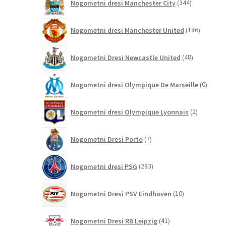
Nogometni dresi Manchester City
344
izdelkov
186
Nogometni dresi Manchester United
186
izdelkov
48
Nogometni Dresi Newcastle United
48
izdelkov
0
Nogometni dresi Olympique De Marseille
0
izdelk
2
Nogometni dresi Olympique Lyonnais
2
izdelka
7
Nogometni Dresi Porto
7
izdelkov
283
Nogometni dresi PSG
283
izdelkov
10
Nogometni Dresi PSV Eindhoven
10
izdelkov
41
Nogometni Dresi RB Leipzig
41
izdelkov