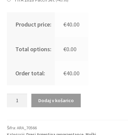
(
+
€
3.95
)
Product price:
€40.00
Total options:
€0.00
Order total:
€40.00
Moški
Dodaj v košarico
Nogometni
dresi
Argentina
Domači
Šifra:
ARA_70566
Kategoriji:
Dresi Argentina reprezentance
,
Moški
SP