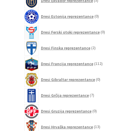
Dresi Ekvador reprezentance
5
izdelkov
0
Dresi Estonija reprezentance
0
izdelkov
0
Dresi Ferski otoki reprezentance
0
izdelkov
2
Dresi Finska reprezentance
2
izdelka
112
Dresi Francija reprezentance
112
izdelkov
0
Dresi Gibraltar reprezentance
0
izdelkov
7
Dresi Grčija reprezentance
7
izdelkov
0
Dresi Gruzija reprezentance
0
izdelkov
13
Dresi Hrvaška reprezentance
13
izdelkov