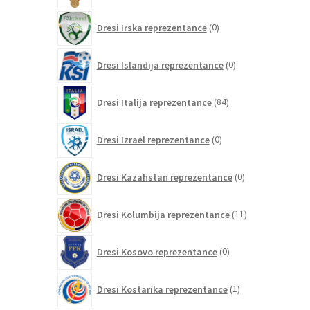
0
Dresi Irska reprezentance
0
izdelkov
0
Dresi Islandija reprezentance
0
izdelkov
84
Dresi Italija reprezentance
84
izdelkov
0
Dresi Izrael reprezentance
0
izdelkov
0
Dresi Kazahstan reprezentance
0
izdelkov
11
Dresi Kolumbija reprezentance
11
izdelkov
0
Dresi Kosovo reprezentance
0
izdelkov
1
Dresi Kostarika reprezentance
1
izdelek