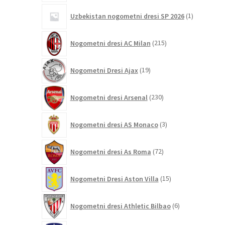
1
Uzbekistan nogometni dresi SP 2026
1
izdelek
215
Nogometni dresi AC Milan
215
izdelkov
19
Nogometni Dresi Ajax
19
izdelkov
230
Nogometni dresi Arsenal
230
izdelkov
3
Nogometni dresi AS Monaco
3
izdelki
72
Nogometni dresi As Roma
72
izdelkov
15
Nogometni Dresi Aston Villa
15
izdelkov
6
Nogometni dresi Athletic Bilbao
6
izdelkov