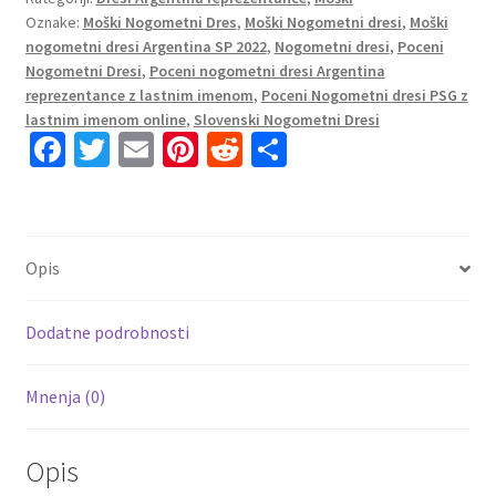
Oznake:
Moški Nogometni Dres
,
Moški Nogometni dresi
,
Moški
2022
nogometni dresi Argentina SP 2022
,
Nogometni dresi
,
Poceni
Kratek
Nogometni Dresi
,
Poceni nogometni dresi Argentina
Rokav
reprezentance z lastnim imenom
,
Poceni Nogometni dresi PSG z
Dres
lastnim imenom online
,
Slovenski Nogometni Dresi
Nogometne
Fa
T
E
Pi
R
S
Reprezentacije
ce
wi
m
nt
e
h
količina
b
tt
ai
er
d
ar
o
er
l
es
di
e
Opis
o
t
t
k
Dodatne podrobnosti
Mnenja (0)
Opis