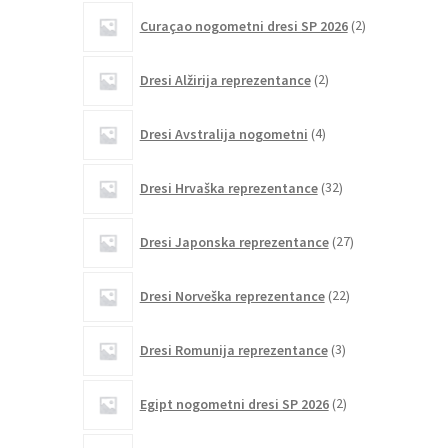
2
Curaçao nogometni dresi SP 2026
2
izdelka
2
Dresi Alžirija reprezentance
2
izdelka
4
Dresi Avstralija nogometni
4
izdelki
32
Dresi Hrvaška reprezentance
32
izdelkov
27
Dresi Japonska reprezentance
27
izdelkov
22
Dresi Norveška reprezentance
22
izdelkov
3
Dresi Romunija reprezentance
3
izdelki
2
Egipt nogometni dresi SP 2026
2
izdelka
1