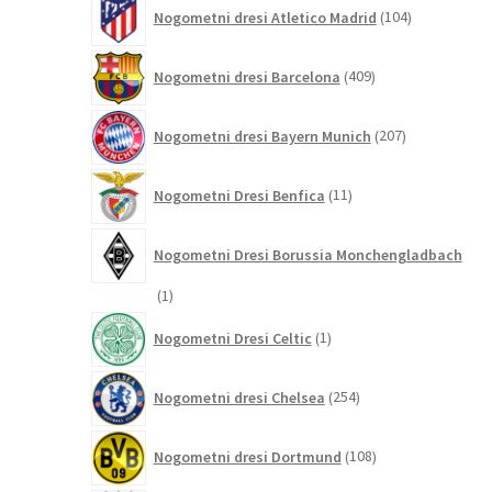
104
Nogometni dresi Atletico Madrid
104
izdelki
409
Nogometni dresi Barcelona
409
izdelkov
207
Nogometni dresi Bayern Munich
207
izdelkov
11
Nogometni Dresi Benfica
11
izdelkov
Nogometni Dresi Borussia Monchengladbach
1
1
izdelek
1
Nogometni Dresi Celtic
1
izdelek
254
Nogometni dresi Chelsea
254
izdelkov
108
Nogometni dresi Dortmund
108
izdelkov