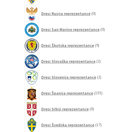
izdelkov
0
Dresi Rusija reprezentance
0
izdelkov
0
Dresi San Marino reprezentance
0
izdelkov
9
Dresi Škotska reprezentance
9
izdelkov
2
Dresi Slovaška reprezentance
2
izdelka
2
Dresi Slovenija reprezentance
2
izdelka
155
Dresi Španija reprezentance
155
izdelkov
0
Dresi Srbiji reprezentance
0
izdelkov
17
Dresi Švedska reprezentance
17
izdelkov