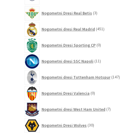
3
Nogometni Dresi Real Betis
3
izdelki
451
Nogometni dresi Real Madrid
451
izdelkov
0
Nogometni Dresi Sporting CP
0
izdelkov
11
Nogometni dresi SSC Napoli
11
izdelkov
147
Nogometni dresi Tottenham Hotspur
147
izdelko
0
Nogometni Dresi Valencia
0
izdelkov
7
Nogometni dresi West Ham United
7
izdelkov
30
Nogometni Dresi Wolves
30
izdelkov