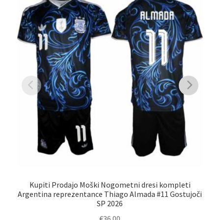
Kupiti Prodajo Moški Nogometni dresi kompleti
Argentina reprezentance Thiago Almada #11 Gostujoči
r
SP 2026
€
36.00