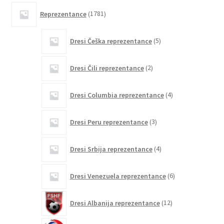
1781
Reprezentance
1781
izdelkov
5
Dresi Češka reprezentance
5
izdelkov
2
Dresi Čili reprezentance
2
izdelka
4
Dresi Columbia reprezentance
4
izdelki
3
Dresi Peru reprezentance
3
izdelki
4
Dresi Srbija reprezentance
4
izdelki
6
Dresi Venezuela reprezentance
6
izdelkov
12
Dresi Albanija reprezentance
12
izdelkov
0