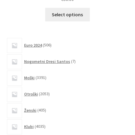
Ta
Select options
izdelek
ima
več
različic.
506
Euro 2024
506
izdelkov
Možnosti
lahko
7
Nogometni Dresi Santos
7
izberete
izdelkov
na
3391
Moški
3391
strani
izdelkov
izdelka
2053
Otroški
2053
izdelkov
405
Ženski
405
izdelkov
4035
Klubi
4035
izdelkov