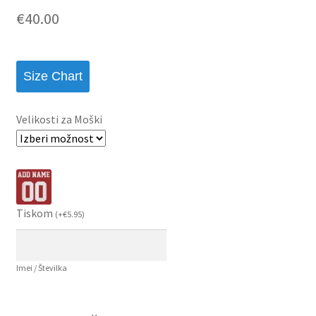
€
40.00
Size Chart
Velikosti za Moški
Tiskom
(
+
€
5.95
)
Imei / Številka