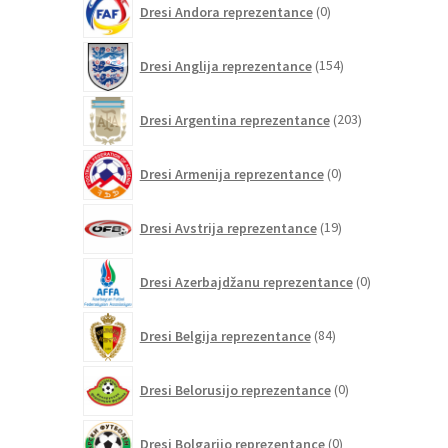
Dresi Andora reprezentance
0
izdelkov
154
Dresi Anglija reprezentance
154
izdelkov
203
Dresi Argentina reprezentance
203
izdelki
0
Dresi Armenija reprezentance
0
izdelkov
19
Dresi Avstrija reprezentance
19
izdelkov
0
Dresi Azerbajdžanu reprezentance
0
izdelkov
84
Dresi Belgija reprezentance
84
izdelkov
0
Dresi Belorusijo reprezentance
0
izdelkov
0
Dresi Bolgarijo reprezentance
0