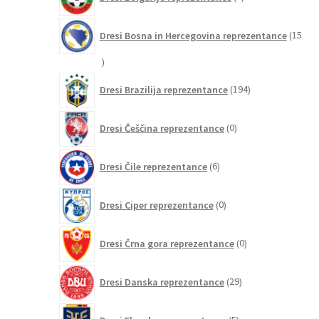
izdelkov
Dresi Bosna in Hercegovina reprezentance
15
15
izdelkov
194
Dresi Brazilija reprezentance
194
izdelkov
0
Dresi Češčina reprezentance
0
izdelkov
6
Dresi Čile reprezentance
6
izdelkov
0
Dresi Ciper reprezentance
0
izdelkov
0
Dresi Črna gora reprezentance
0
izdelkov
29
Dresi Danska reprezentance
29
izdelkov
5