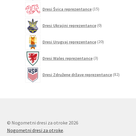
15
Dresi Švica reprezentance
15
izdelkov
0
Dresi Ukrajini reprezentance
0
izdelkov
20
Dresi Urugvaj reprezentance
20
izdelkov
3
Dresi Wales reprezentance
3
izdelki
82
Dresi Združene države reprezentance
82
izdelkov
© Nogometni dresi za otroke 2026
Nogometni dresi za otroke
.