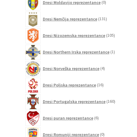
Dresi Moldavijo reprezentance
0
izdelkov
131
Dresi Nemčija reprezentance
131
izdelkov
105
Dresi Nizozemska reprezentance
105
izdelkov
1
Dresi Northern Irska reprezentance
1
izdelek
4
Dresi Norveška reprezentance
4
izdelki
16
Dresi Poljska reprezentance
16
izdelkov
160
Dresi Portugalska reprezentance
160
izdelkov
6
Dresi puran reprezentance
6
izdelkov
0
Dresi Romuniji reprezentance
0