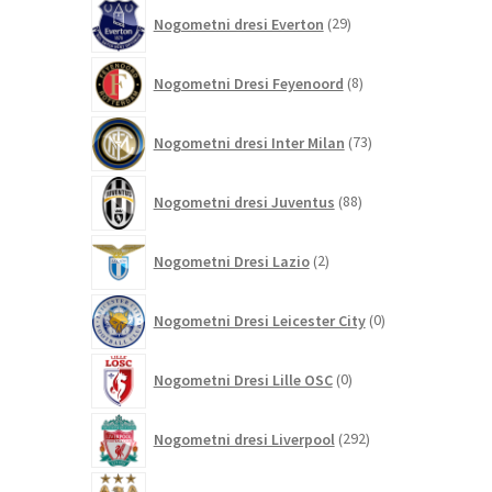
29
Nogometni dresi Everton
29
izdelkov
8
Nogometni Dresi Feyenoord
8
izdelkov
73
Nogometni dresi Inter Milan
73
izdelkov
88
Nogometni dresi Juventus
88
izdelkov
2
Nogometni Dresi Lazio
2
izdelka
0
Nogometni Dresi Leicester City
0
izdelkov
0
Nogometni Dresi Lille OSC
0
izdelkov
292
Nogometni dresi Liverpool
292
izdelkov
344