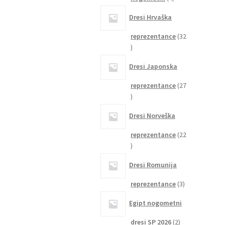
izdelki
Dresi Hrvaška
reprezentance
32
32
izdelkov
Dresi Japonska
reprezentance
27
27
izdelkov
Dresi Norveška
reprezentance
22
22
izdelkov
Dresi Romunija
3
reprezentance
3
izdelki
Egipt nogometni
2
dresi SP 2026
2