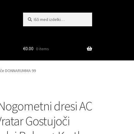
Išči:
Iskanje
€
0.00
0 items
 hlače DONNARUMMA 99
Nogometni dresi AC
Vratar Gostujoči