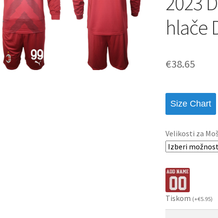
2023 D
hlače
€
38.65
Size Chart
Velikosti za Mo
Tiskom
(
+
€
5.95
)