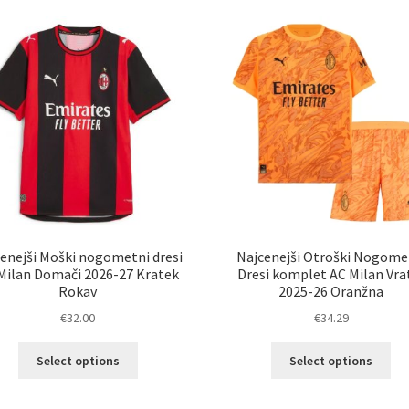
različic.
razl
Možnosti
Mož
lahko
lah
izberete
izb
na
na
strani
str
izdelka
izd
enejši Moški nogometni dresi
Najcenejši Otroški Nogome
Milan Domači 2026-27 Kratek
Dresi komplet AC Milan Vra
Rokav
2025-26 Oranžna
€
32.00
€
34.29
Ta
Ta
Select options
Select options
izdelek
izd
ima
im