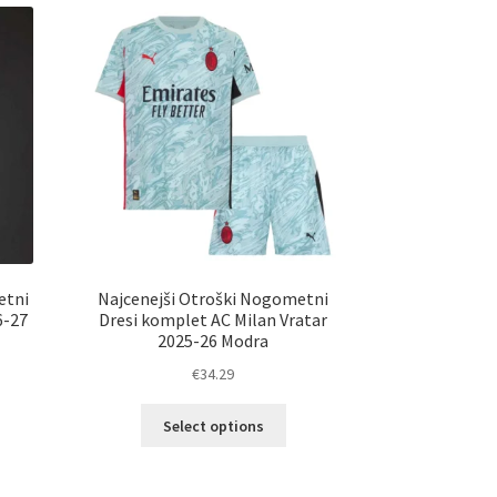
ičic.
Možnosti
nosti
lahko
ko
izberete
erete
na
strani
ani
izdelka
elka
etni
Najcenejši Otroški Nogometni
6-27
Dresi komplet AC Milan Vratar
2025-26 Modra
€
34.29
Ta
Select options
elek
izdelek
a
ima
č
več