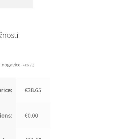
nosti
 nogavice
(
+
€
6.95
)
rice:
€38.65
ions:
€0.00