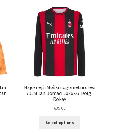
ičic.
različic.
nosti
Možnosti
ko
lahko
erete
izberete
na
ani
strani
elka
izdelka
tni
Najcenejši Moški nogometni dresi
tar
AC Milan Domači 2026-27 Dolgi
Rokav
€
35.00
Ta
Select options
elek
izdelek
a
ima