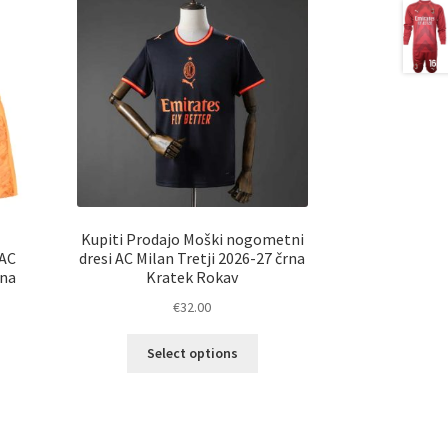
Kupiti Prodajo Moški nogometni
 AC
dresi AC Milan Tretji 2026-27 črna
žna
Kratek Rokav
€
32.00
Ta
Select options
izdelek
elek
ima
a
več
č
različic.