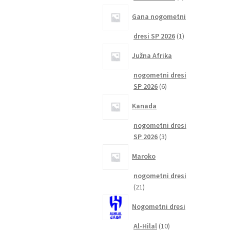
izdelka
Gana nogometni
1
dresi SP 2026
1
izdelek
Južna Afrika
nogometni dresi
6
SP 2026
6
izdelkov
Kanada
nogometni dresi
3
SP 2026
3
izdelki
Maroko
nogometni dresi
21
21
izdelkov
Nogometni dresi
10
Al-Hilal
10