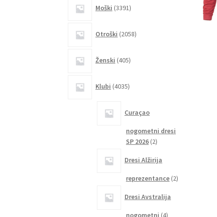
3391
Moški
3391
izdelkov
2058
Otroški
2058
izdelkov
405
Ženski
405
izdelkov
4035
Klubi
4035
izdelkov
Curaçao
nogometni dresi
2
SP 2026
2
izdelka
Dresi Alžirija
2
reprezentance
2
izdelka
Dresi Avstralija
4
nogometni
4