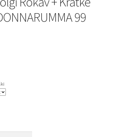
olgi Rokav + Kratke
 DONNARUMMA 99
ški