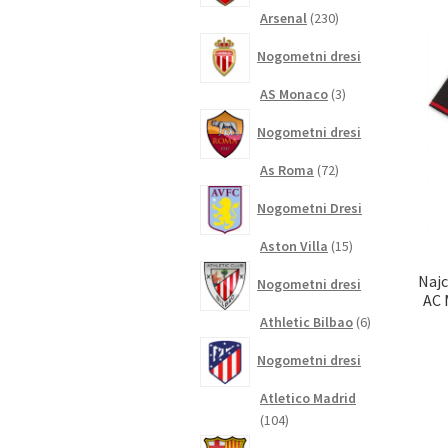
230
Arsenal
230
izdelkov
Nogometni dresi
3
AS Monaco
3
izdelki
Nogometni dresi
72
As Roma
72
izdelkov
Nogometni Dresi
15
Aston Villa
15
izdelkov
Najc
Nogometni dresi
AC 
6
Athletic Bilbao
6
izdelkov
Nogometni dresi
Atletico Madrid
104
104
izdelki