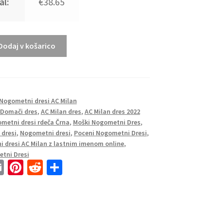
al:
€38.65
Dodaj v košarico
Nogometni dresi AC Milan
 Domači dres
,
AC Milan dres
,
AC Milan dres 2022
metni dresi rdeča Črna
,
Moški Nogometni Dres
,
dresi
,
Nogometni dresi
,
Poceni Nogometni Dresi
,
 dresi AC Milan z lastnim imenom online
,
tni Dresi
E
Pi
R
S
m
nt
e
h
ai
er
d
ar
l
es
di
e