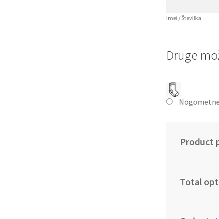
Imei / Številka
Druge mož
Nogometne
Product p
Total opt