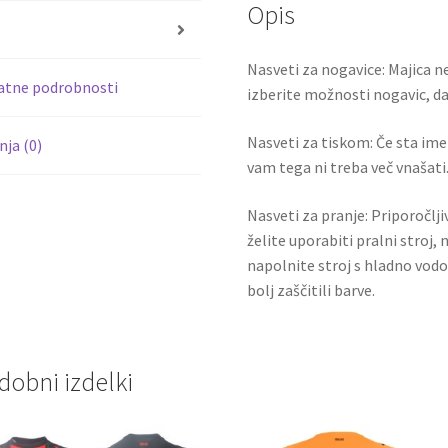
Opis
količina
o
s
k
Nasveti za nogavice: Majica ne
atne podrobnosti
izberite možnosti nogavic, da 
Nasveti za tiskom: Če sta ime i
ja (0)
vam tega ni treba več vnašati.
Nasveti za pranje: Priporočlj
želite uporabiti pralni stroj, 
napolnite stroj s hladno vodo
bolj zaščitili barve.
dobni izdelki