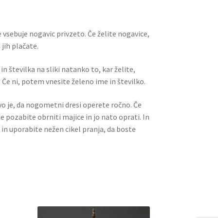
t
t
 vsebuje nogavic privzeto. Če želite nogavice,
jih plačate.
n številka na sliki natanko to, kar želite,
 Če ni, potem vnesite želeno ime in številko.
ivo je, da nogometni dresi operete ročno. Če
ne pozabite obrniti majice in jo nato oprati. In
 in uporabite nežen cikel pranja, da boste