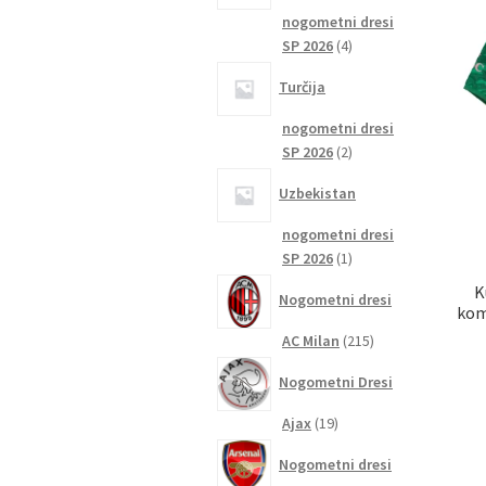
nogometni dresi
4
SP 2026
4
izdelki
Turčija
nogometni dresi
2
SP 2026
2
izdelka
Uzbekistan
nogometni dresi
1
SP 2026
1
izdelek
K
Nogometni dresi
kom
215
AC Milan
215
izdelkov
Nogometni Dresi
19
Ajax
19
izdelkov
Nogometni dresi