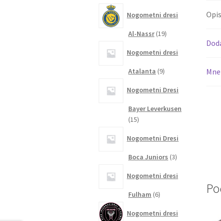
izdelkov
Opi
Nogometni dresi
19
Al-Nassr
19
Dod
izdelkov
Nogometni dresi
9
Atalanta
9
Mnen
izdelkov
Nogometni Dresi
Bayer Leverkusen
15
15
izdelkov
Nogometni Dresi
3
Boca Juniors
3
izdelki
Nogometni dresi
Po
6
Fulham
6
izdelkov
Nogometni dresi