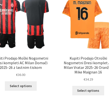
iti Prodajo Moški Nogometni
Kupiti Prodajo Otroški
si kompleti AC Milan Domači
Nogometni Dresi komplet
2025-26 z lastnim tiskom
Milan Vratar 2025-26 Oran
Mike Maignan 16
€
36.00
€
34.29
Ta
Select options
Ta
izdelek
Select options
izd
ima
im
več
ve
različic.