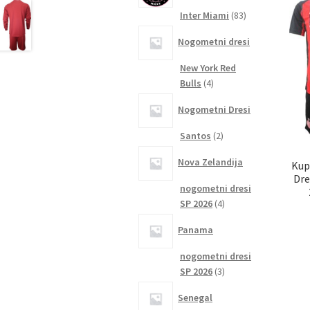
83
Inter Miami
83
izdelkov
Nogometni dresi
New York Red
4
Bulls
4
izdelki
Nogometni Dresi
2
Santos
2
izdelka
Nova Zelandija
Kup
Dre
nogometni dresi
4
SP 2026
4
izdelki
Panama
nogometni dresi
3
SP 2026
3
izdelki
Senegal