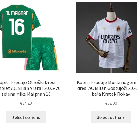
razl
Možnosti
Mož
lahko
lah
izberete
izb
na
na
strani
str
izdelka
izd
upiti Prodajo Otroški Dresi
Kupiti Prodajo Moški nogom
plet AC Milan Vratar 2025-26
dresi AC Milan Gostujoči 202
zelena Mike Maignan 16
bela Kratek Rokav
€
34.29
€
32.00
Ta
Ta
Select options
Select options
izdelek
izd
ima
im
več
ve