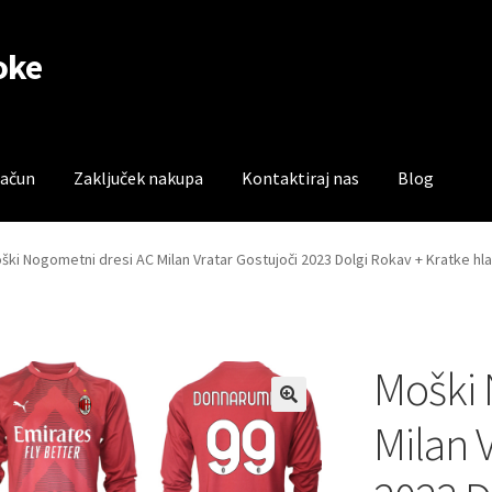
oke
račun
Zaključek nakupa
Kontaktiraj nas
Blog
čun
Trgovina
Zaključek nakupa
ški Nogometni dresi AC Milan Vratar Gostujoči 2023 Dolgi Rokav + Kratke
Moški 
Milan 