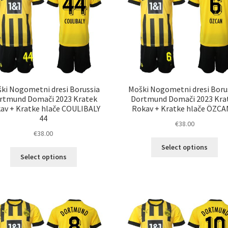
izberete
na
na
str
strani
izd
izdelka
ki Nogometni dresi Borussia
Moški Nogometni dresi Boru
rtmund Domači 2023 Kratek
Dortmund Domači 2023 Kra
av + Kratke hlače COULIBALY
Rokav + Kratke hlače ÖZCA
44
€
38.00
€
38.00
Ta
Select options
Ta
izd
Select options
izdelek
im
ima
ve
več
razl
različic.
Mož
Možnosti
lah
lahko
izb