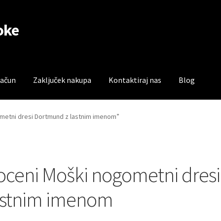
oke
račun
Zaključek nakupa
Kontaktiraj nas
Blog
čun
Trgovina
Zaključek nakupa
ometni dresi Dortmund z lastnim imenom”
oceni Moški nogometni dres
astnim imenom