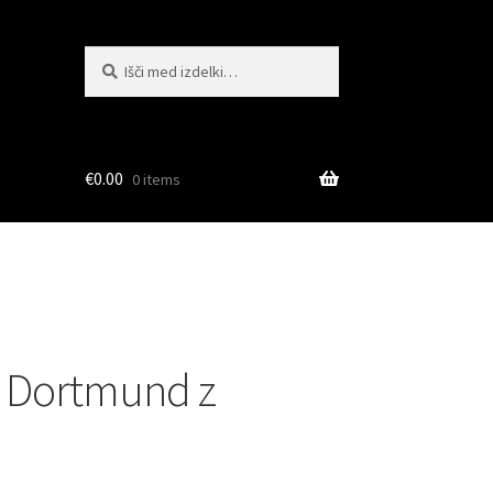
Išči:
Iskanje
€
0.00
0 items
i Dortmund z