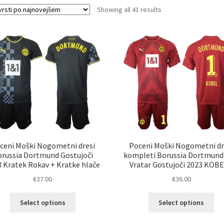
Sorted
Showing all 41 results
by
latest
ceni Moški Nogometni dresi
Poceni Moški Nogometni dr
russia Dortmund Gostujoči
kompleti Borussia Dortmund
 Kratek Rokav + Kratke hlače
Vratar Gostujoči 2023 KOBE
€
37.00
€
36.00
Ta
Ta
Select options
Select options
izdelek
izd
ima
im