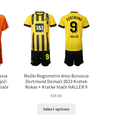
č
več
ičic.
različic.
nosti
Možnosti
ko
lahko
erete
izberete
na
ani
strani
elka
izdelka
ssia
Moški Nogometni dresi Borussia
joči
Dortmund Domači 2023 Kratek
hlače
Rokav + Kratke hlače HALLER 9
€
38.00
Ta
Select options
elek
izdelek
a
ima
č
več