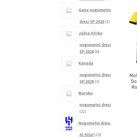
izdelka
Gana nogometni
1
dresi SP 2026
1
izdelek
Južna Afrika
nogometni dresi
6
SP 2026
6
izdelkov
Kanada
nogometni dresi
Moš
Do
3
SP 2026
3
Ro
izdelki
Maroko
nogometni dresi
21
21
izdelkov
Nogometni dresi
10
Al-Hilal
10