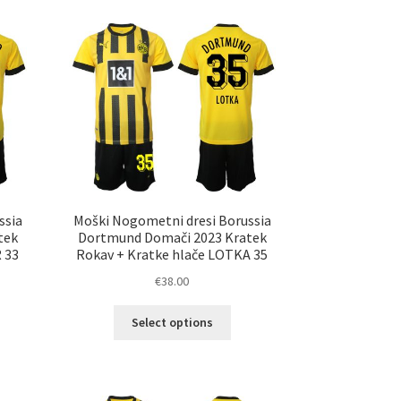
ičic.
različic.
nosti
Možnosti
ko
lahko
erete
izberete
na
ani
strani
elka
izdelka
ssia
Moški Nogometni dresi Borussia
tek
Dortmund Domači 2023 Kratek
 33
Rokav + Kratke hlače LOTKA 35
€
38.00
Ta
Select options
elek
izdelek
a
ima
č
več
ičic.
različic.