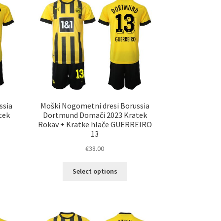
nosti
Možnosti
ko
lahko
erete
izberete
na
ani
strani
elka
izdelka
ssia
Moški Nogometni dresi Borussia
tek
Dortmund Domači 2023 Kratek
Rokav + Kratke hlače GUERREIRO
13
€
38.00
Ta
Select options
elek
izdelek
a
ima
č
več
ičic.
različic.
nosti
Možnosti