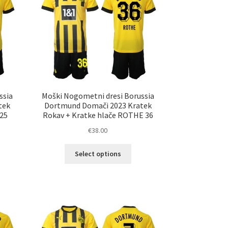
ko
izberete
erete
na
strani
ani
izdelka
elka
ssia
Moški Nogometni dresi Borussia
tek
Dortmund Domači 2023 Kratek
 25
Rokav + Kratke hlače ROTHE 36
€
38.00
Ta
Select options
elek
izdelek
a
ima
č
več
ičic.
različic.
nosti
Možnosti
ko
lahko
erete
izberete