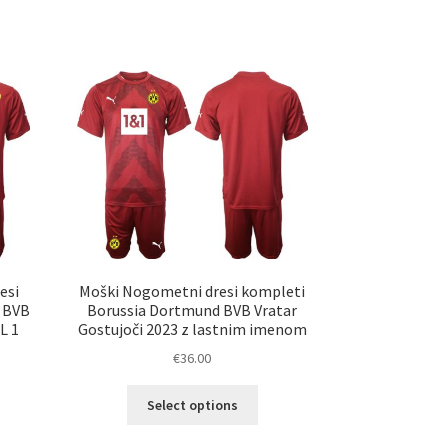
esi
Moški Nogometni dresi kompleti
 BVB
Borussia Dortmund BVB Vratar
L 1
Gostujoči 2023 z lastnim imenom
€
36.00
Ta
Select options
elek
izdelek
a
ima