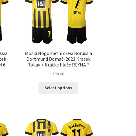
na
ani
strani
elka
izdelka
ssia
Moški Nogometni dresi Borussia
tek
Dortmund Domači 2023 Kratek
N 6
Rokav + Kratke hlače REYNA 7
€
38.00
Ta
Select options
elek
izdelek
a
ima
č
več
ičic.
različic.
nosti
Možnosti
ko
lahko
erete
izberete