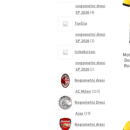
nogometni dresi
4
SP 2026
4
izdelki
Turčija
nogometni dresi
2
SP 2026
2
izdelka
Uzbekistan
Moš
Do
nogometni dresi
Ro
1
SP 2026
1
izdelek
Nogometni dresi
215
AC Milan
215
izdelkov
Nogometni Dresi
19
Ajax
19
izdelkov
Nogometni dresi