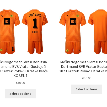
več
ve
različic.
razl
Možnosti
Mož
lahko
lah
izberete
izb
na
na
strani
str
izdelka
izd
ki Nogometni dresi Borussia
Moški Nogometni dresi Boru
tmund BVB Vratar Gostujoči
Dortmund BVB Vratar Gostu
 Kratek Rokav + Kratke hlače
2023 Kratek Rokav + Kratke 
KOBEL 1
€
36.00
€
36.00
Ta
Select options
Ta
izd
Select options
izdelek
im
ima
ve