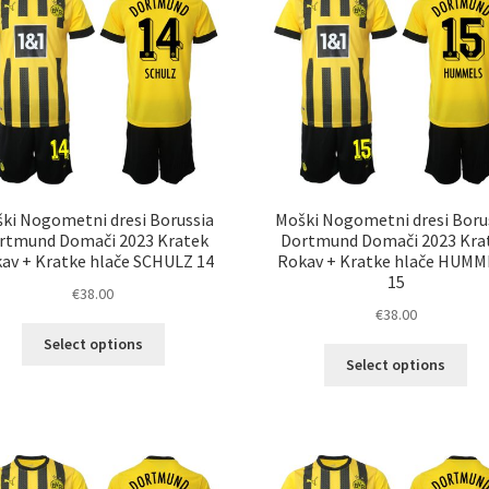
lahko
lah
izberete
izb
na
na
strani
str
izdelka
izd
ki Nogometni dresi Borussia
Moški Nogometni dresi Boru
rtmund Domači 2023 Kratek
Dortmund Domači 2023 Kra
av + Kratke hlače SCHULZ 14
Rokav + Kratke hlače HUMM
15
€
38.00
€
38.00
Ta
Select options
Ta
izdelek
Select options
izd
ima
im
več
ve
različic.
razl
Možnosti
Mož
lahko