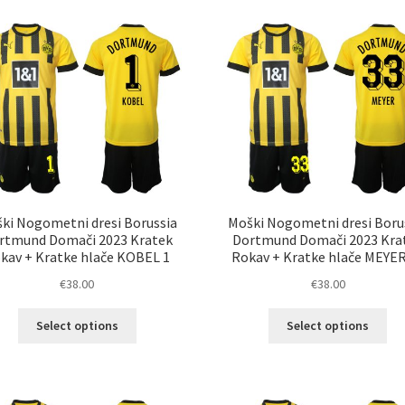
več
razl
različic.
Mož
Možnosti
lah
lahko
izb
izberete
na
na
str
strani
izd
izdelka
ki Nogometni dresi Borussia
Moški Nogometni dresi Boru
rtmund Domači 2023 Kratek
Dortmund Domači 2023 Kra
kav + Kratke hlače KOBEL 1
Rokav + Kratke hlače MEYER
€
38.00
€
38.00
Ta
Ta
Select options
Select options
izdelek
izd
ima
im
več
ve
različic.
razl