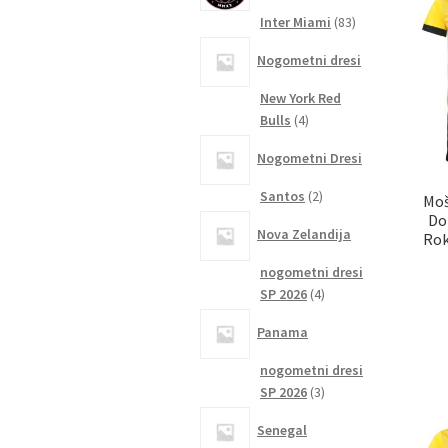
83
Inter Miami
83
izdelkov
Nogometni dresi
New York Red
4
Bulls
4
izdelki
Nogometni Dresi
2
Santos
2
Moš
izdelka
Do
Nova Zelandija
Rok
nogometni dresi
4
SP 2026
4
izdelki
Panama
nogometni dresi
3
SP 2026
3
izdelki
Senegal