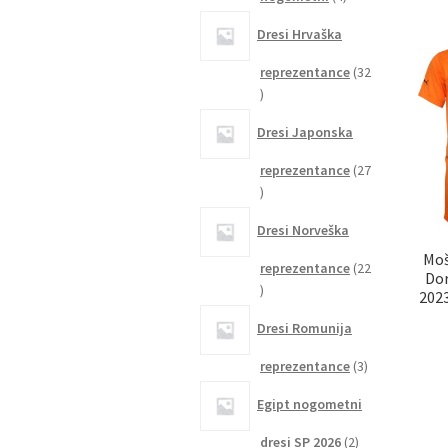
izdelki
Dresi Hrvaška
reprezentance
32
32
izdelkov
Dresi Japonska
reprezentance
27
27
izdelkov
Dresi Norveška
Moš
reprezentance
22
Dor
22
2023
izdelkov
Dresi Romunija
3
reprezentance
3
izdelki
Egipt nogometni
2
dresi SP 2026
2