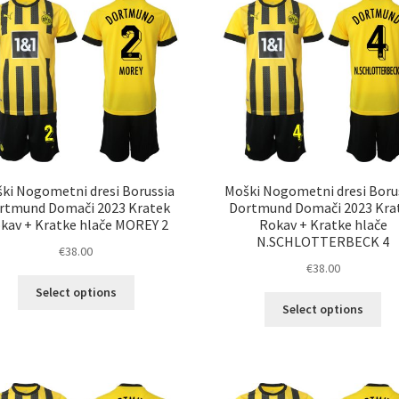
Možnosti
Mož
lahko
lah
izberete
izb
na
na
strani
str
izdelka
izd
ki Nogometni dresi Borussia
Moški Nogometni dresi Boru
rtmund Domači 2023 Kratek
Dortmund Domači 2023 Kra
kav + Kratke hlače MOREY 2
Rokav + Kratke hlače
N.SCHLOTTERBECK 4
€
38.00
€
38.00
Ta
Select options
Ta
izdelek
Select options
izd
ima
im
več
ve
različic.
razl
Možnosti
Mož