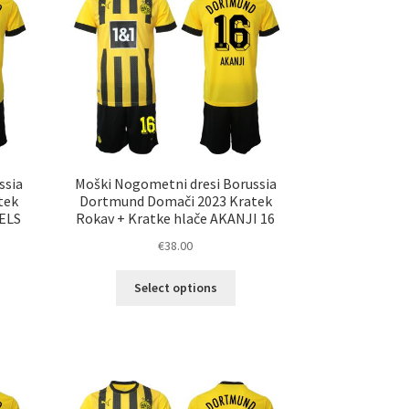
ko
lahko
erete
izberete
na
ani
strani
elka
izdelka
ssia
Moški Nogometni dresi Borussia
tek
Dortmund Domači 2023 Kratek
ELS
Rokav + Kratke hlače AKANJI 16
€
38.00
Ta
Select options
izdelek
elek
ima
a
več
č
različic.
ičic.
Možnosti
nosti
lahko