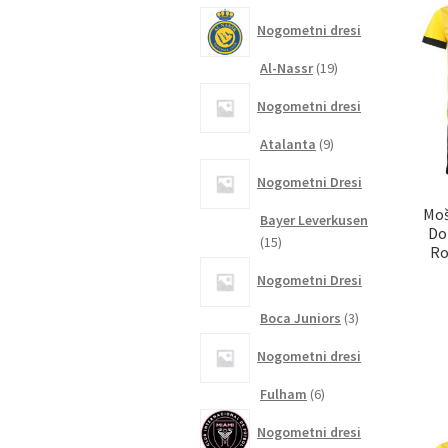
izdelkov
Nogometni dresi
19
Al-Nassr
19
izdelkov
Nogometni dresi
9
Atalanta
9
izdelkov
Nogometni Dresi
Moš
Bayer Leverkusen
Do
15
15
Ro
izdelkov
Nogometni Dresi
3
Boca Juniors
3
izdelki
Nogometni dresi
6
Fulham
6
izdelkov
Nogometni dresi