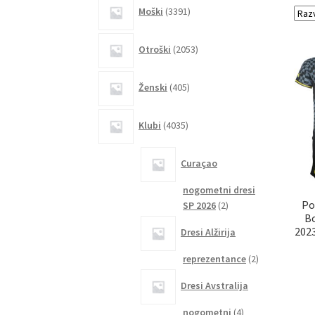
3391
Moški
3391
izdelkov
2053
Otroški
2053
izdelkov
405
Ženski
405
izdelkov
4035
Klubi
4035
izdelkov
Curaçao
nogometni dresi
Po
2
SP 2026
2
Bo
izdelka
2023
Dresi Alžirija
2
reprezentance
2
izdelka
Dresi Avstralija
4
nogometni
4