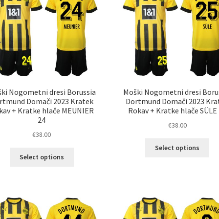
lah
izberete
izb
na
na
strani
str
izdelka
izd
ki Nogometni dresi Borussia
Moški Nogometni dresi Boru
rtmund Domači 2023 Kratek
Dortmund Domači 2023 Kra
kav + Kratke hlače MEUNIER
Rokav + Kratke hlače SÜLE
24
€
38.00
€
38.00
Ta
Select options
Ta
izd
Select options
izdelek
im
ima
ve
več
razl
različic.
Mož
Možnosti
lah
lahko
izb