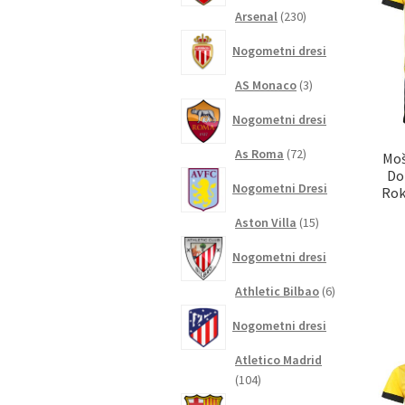
230
Arsenal
230
izdelkov
Nogometni dresi
3
AS Monaco
3
izdelki
Nogometni dresi
72
As Roma
72
Moš
izdelkov
Do
Nogometni Dresi
Rok
15
Aston Villa
15
izdelkov
Nogometni dresi
6
Athletic Bilbao
6
izdelkov
Nogometni dresi
Atletico Madrid
104
104
izdelki