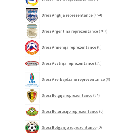
izdelkov
154
Dresi Anglija reprezentance
154
izdelkov
203
Dresi Argentina reprezentance
203
izdelki
0
Dresi Armenija reprezentance
0
izdelkov
19
Dresi Avstrija reprezentance
19
izdelkov
0
Dresi Azerbajdžanu reprezentance
0
izdelkov
84
Dresi Belgija reprezentance
84
izdelkov
0
Dresi Belorusijo reprezentance
0
izdelkov
0
Dresi Bolgarijo reprezentance
0
izdelkov