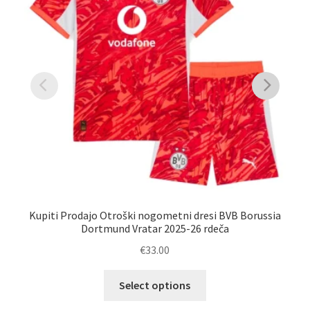
Kupiti Prodajo Otroški nogometni dresi BVB Borussia
Dortmund Vratar 2025-26 rdeča
€
33.00
Ta
Select options
izdelek