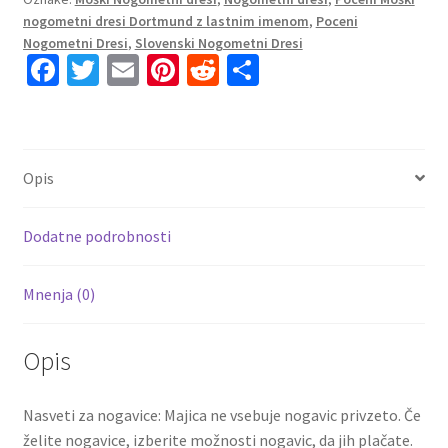
2023
nogometni dresi Dortmund z lastnim imenom
,
Poceni
Kratek
Nogometni Dresi
,
Slovenski Nogometni Dresi
Rokav
Fa
T
E
Pi
R
S
+
ce
wi
m
nt
e
h
Kratke
b
tt
ai
er
d
ar
hlače
ÖZCAN
o
er
l
es
di
e
Opis
6
o
t
t
količina
k
Dodatne podrobnosti
Mnenja (0)
Opis
Nasveti za nogavice: Majica ne vsebuje nogavic privzeto. Če
želite nogavice, izberite možnosti nogavic, da jih plačate.