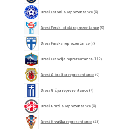
0
Dresi Estonija reprezentance
0
izdelkov
0
Dresi Ferski otoki reprezentance
0
izdelkov
2
Dresi Finska reprezentance
2
izdelka
112
Dresi Francija reprezentance
112
izdelkov
0
Dresi Gibraltar reprezentance
0
izdelkov
7
Dresi Grčija reprezentance
7
izdelkov
0
Dresi Gruzija reprezentance
0
izdelkov
13
Dresi Hrvaška reprezentance
13
izdelkov