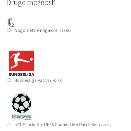
Druge možnosti
Nogometne nogavice
(
+
€
6.95
)
Bundesliga Patch
(
+
€
2.65
)
UCL Starball + UEFA Foundation Patch Set
(
+
€
3.65
)