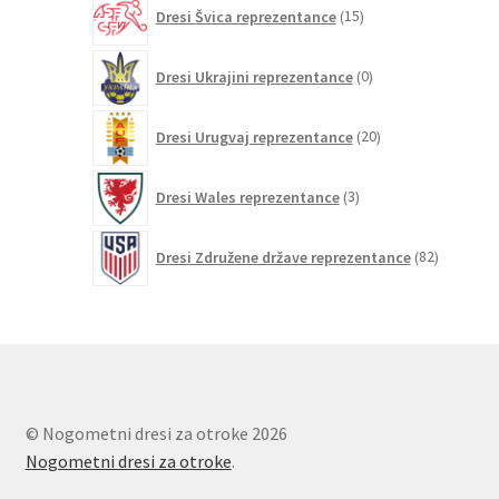
15
Dresi Švica reprezentance
15
izdelkov
0
Dresi Ukrajini reprezentance
0
izdelkov
20
Dresi Urugvaj reprezentance
20
izdelkov
3
Dresi Wales reprezentance
3
izdelki
82
Dresi Združene države reprezentance
82
izdelkov
© Nogometni dresi za otroke 2026
Nogometni dresi za otroke
.