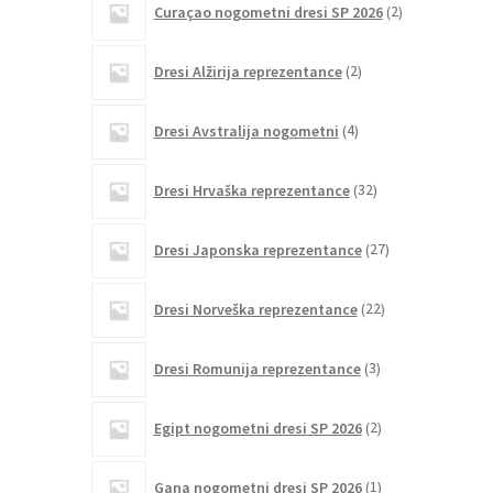
Curaçao nogometni dresi SP 2026
2
izdelka
2
Dresi Alžirija reprezentance
2
izdelka
4
Dresi Avstralija nogometni
4
izdelki
32
Dresi Hrvaška reprezentance
32
izdelkov
27
Dresi Japonska reprezentance
27
izdelkov
22
Dresi Norveška reprezentance
22
izdelkov
3
Dresi Romunija reprezentance
3
izdelki
2
Egipt nogometni dresi SP 2026
2
izdelka
1
Gana nogometni dresi SP 2026
1