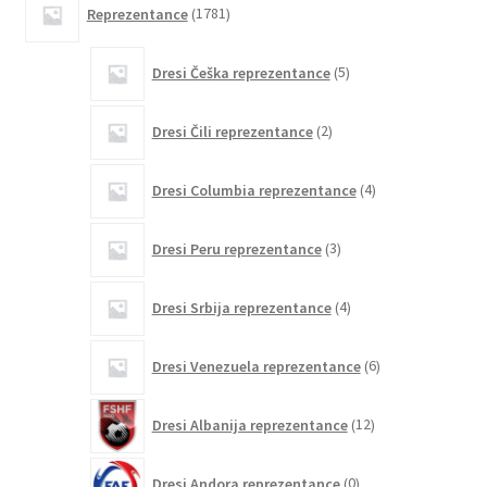
Reprezentance
1781
izdelkov
5
Dresi Češka reprezentance
5
izdelkov
2
Dresi Čili reprezentance
2
izdelka
4
Dresi Columbia reprezentance
4
izdelki
3
Dresi Peru reprezentance
3
izdelki
4
Dresi Srbija reprezentance
4
izdelki
6
Dresi Venezuela reprezentance
6
izdelkov
12
Dresi Albanija reprezentance
12
izdelkov
0
Dresi Andora reprezentance
0