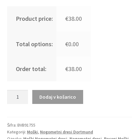
Product price:
€38.00
Total options:
€0.00
Order total:
€38.00
Moški
Dodaj v košarico
Nogometni
dresi
Borussia
Dortmund
Šifra:
BVB91755
Kategoriji:
Moški
,
Nogometni dresi Dortmund
Domači
Oznake:
Moški Nogometni dresi
,
Nogometni dresi
,
Poceni Moški