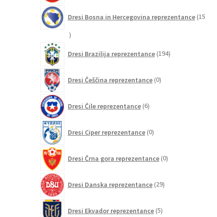
Dresi Bosna in Hercegovina reprezentance
15
15
izdelkov
194
Dresi Brazilija reprezentance
194
izdelkov
0
Dresi Češčina reprezentance
0
izdelkov
6
Dresi Čile reprezentance
6
izdelkov
0
Dresi Ciper reprezentance
0
izdelkov
0
Dresi Črna gora reprezentance
0
izdelkov
29
Dresi Danska reprezentance
29
izdelkov
5
Dresi Ekvador reprezentance
5
izdelkov