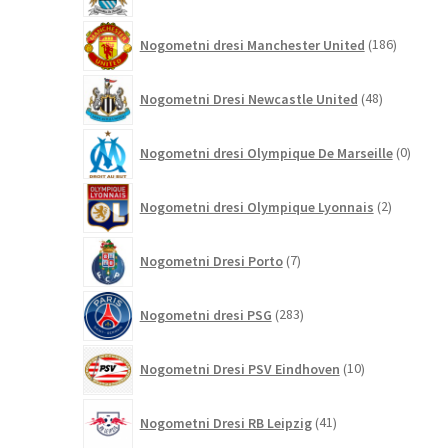
186
Nogometni dresi Manchester United
186
izdelkov
48
Nogometni Dresi Newcastle United
48
izdelkov
0
Nogometni dresi Olympique De Marseille
0
izdelk
2
Nogometni dresi Olympique Lyonnais
2
izdelka
7
Nogometni Dresi Porto
7
izdelkov
283
Nogometni dresi PSG
283
izdelkov
10
Nogometni Dresi PSV Eindhoven
10
izdelkov
41
Nogometni Dresi RB Leipzig
41
izdelkov