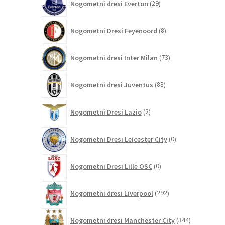
Nogometni dresi Everton
29
izdelkov
8
Nogometni Dresi Feyenoord
8
izdelkov
73
Nogometni dresi Inter Milan
73
izdelkov
88
Nogometni dresi Juventus
88
izdelkov
2
Nogometni Dresi Lazio
2
izdelka
0
Nogometni Dresi Leicester City
0
izdelkov
0
Nogometni Dresi Lille OSC
0
izdelkov
292
Nogometni dresi Liverpool
292
izdelkov
344
Nogometni dresi Manchester City
344
izdelkov