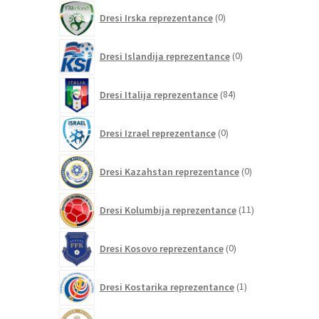
0
Dresi Irska reprezentance
0
izdelkov
0
Dresi Islandija reprezentance
0
izdelkov
84
Dresi Italija reprezentance
84
izdelkov
0
Dresi Izrael reprezentance
0
izdelkov
0
Dresi Kazahstan reprezentance
0
izdelkov
11
Dresi Kolumbija reprezentance
11
izdelkov
0
Dresi Kosovo reprezentance
0
izdelkov
1
Dresi Kostarika reprezentance
1
izdelek
0