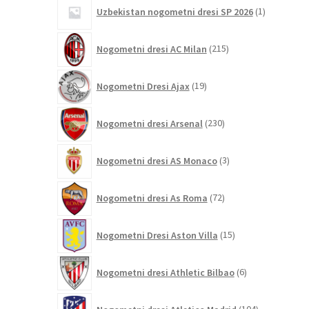
1
Uzbekistan nogometni dresi SP 2026
1
izdelek
215
Nogometni dresi AC Milan
215
izdelkov
19
Nogometni Dresi Ajax
19
izdelkov
230
Nogometni dresi Arsenal
230
izdelkov
3
Nogometni dresi AS Monaco
3
izdelki
72
Nogometni dresi As Roma
72
izdelkov
15
Nogometni Dresi Aston Villa
15
izdelkov
6
Nogometni dresi Athletic Bilbao
6
izdelkov
104