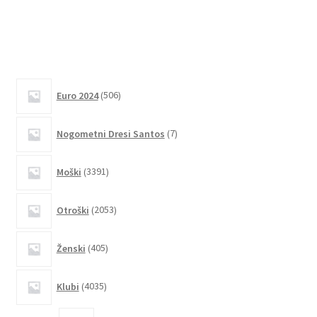
ima
več
različic.
Možnosti
lahko
506
izberete
Euro 2024
506
izdelkov
na
7
strani
Nogometni Dresi Santos
7
izdelkov
izdelka
3391
Moški
3391
izdelkov
2053
Otroški
2053
izdelkov
405
Ženski
405
izdelkov
4035
Klubi
4035
izdelkov
2