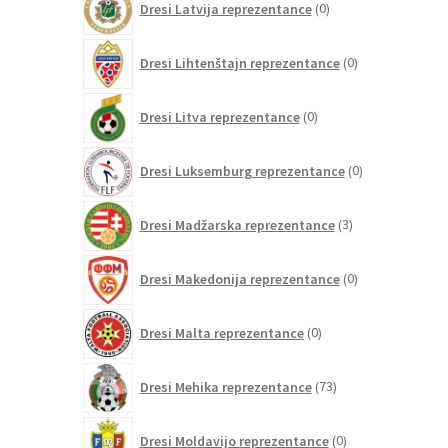
Dresi Latvija reprezentance
0
izdelkov
0
Dresi Lihtenštajn reprezentance
0
izdelkov
0
Dresi Litva reprezentance
0
izdelkov
0
Dresi Luksemburg reprezentance
0
izdelkov
3
Dresi Madžarska reprezentance
3
izdelki
0
Dresi Makedonija reprezentance
0
izdelkov
0
Dresi Malta reprezentance
0
izdelkov
73
Dresi Mehika reprezentance
73
izdelkov
0
Dresi Moldavijo reprezentance
0