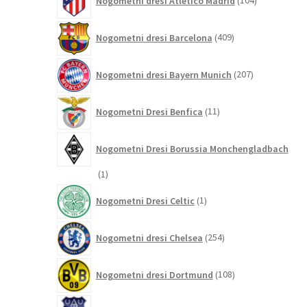
Nogometni dresi Atletico Madrid
104
izdelki
409
Nogometni dresi Barcelona
409
izdelkov
207
Nogometni dresi Bayern Munich
207
izdelkov
11
Nogometni Dresi Benfica
11
izdelkov
Nogometni Dresi Borussia Monchengladbach
1
1
izdelek
1
Nogometni Dresi Celtic
1
izdelek
254
Nogometni dresi Chelsea
254
izdelkov
108
Nogometni dresi Dortmund
108
izdelkov
29