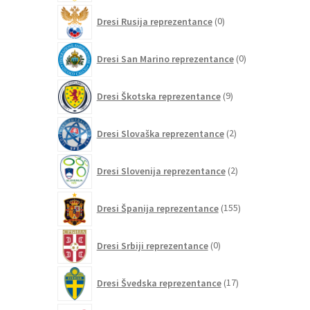
0
Dresi Rusija reprezentance
0
izdelkov
0
Dresi San Marino reprezentance
0
izdelkov
9
Dresi Škotska reprezentance
9
izdelkov
2
Dresi Slovaška reprezentance
2
izdelka
2
Dresi Slovenija reprezentance
2
izdelka
155
Dresi Španija reprezentance
155
izdelkov
0
Dresi Srbiji reprezentance
0
izdelkov
17
Dresi Švedska reprezentance
17
izdelkov