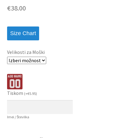
€
38.00
Size Chart
Velikosti za Moški
Tiskom
(
+
€
5.95
)
Imei / Številka