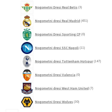
3
Nogometni Dresi Real Betis
3
izdelki
451
Nogometni dresi Real Madrid
451
izdelkov
0
Nogometni Dresi Sporting CP
0
izdelkov
11
Nogometni dresi SSC Napoli
11
izdelkov
147
Nogometni dresi Tottenham Hotspur
147
izdelko
0
Nogometni Dresi Valencia
0
izdelkov
7
Nogometni dresi West Ham United
7
izdelkov
30
Nogometni Dresi Wolves
30
izdelkov
1781