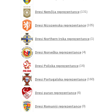
izdelkov
131
Dresi Nemčija reprezentance
131
izdelkov
105
Dresi Nizozemska reprezentance
105
izdelkov
1
Dresi Northern Irska reprezentance
1
izdelek
4
Dresi Norveška reprezentance
4
izdelki
16
Dresi Poljska reprezentance
16
izdelkov
160
Dresi Portugalska reprezentance
160
izdelkov
6
Dresi puran reprezentance
6
izdelkov
0
Dresi Romuniji reprezentance
0
izdelkov