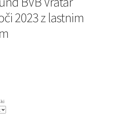
nd BVB Vratar
oči 2023 z lastnim
om
ški