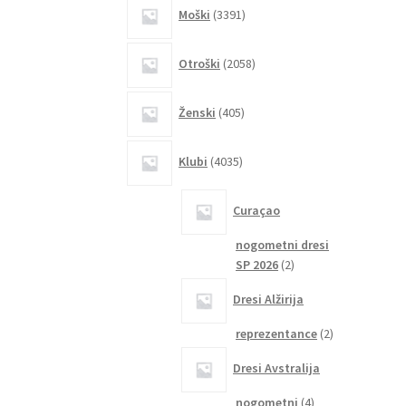
3391
Moški
3391
izdelkov
2058
Otroški
2058
izdelkov
405
Ženski
405
izdelkov
4035
Klubi
4035
izdelkov
Curaçao
nogometni dresi
2
SP 2026
2
izdelka
Dresi Alžirija
2
reprezentance
2
izdelka
Dresi Avstralija
4
nogometni
4