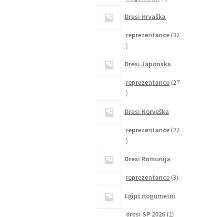
izdelki
Dresi Hrvaška
reprezentance
32
32
izdelkov
Dresi Japonska
reprezentance
27
27
izdelkov
Dresi Norveška
reprezentance
22
22
izdelkov
Dresi Romunija
3
reprezentance
3
izdelki
Egipt nogometni
2
dresi SP 2026
2