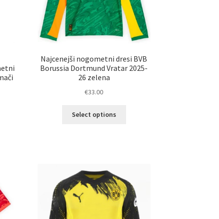
Najcenejši nogometni dresi BVB
metni
Borussia Dortmund Vratar 2025-
mači
26 zelena
€
33.00
Ta
Select options
izdelek
elek
ima
a
več
č
različic.
ičic.
Možnosti
nosti
lahko
ko
izberete
erete
na
strani
ani
izdelka