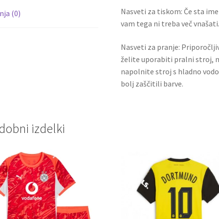
Nasveti za tiskom: Če sta ime i
ja (0)
vam tega ni treba več vnašati.
Nasveti za pranje: Priporočlj
želite uporabiti pralni stroj, 
napolnite stroj s hladno vodo
bolj zaščitili barve.
dobni izdelki