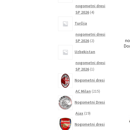
nogometni dresi
4
SP 2026
4
izdelki
Turčija
nogometni dresi
no
2
SP 2026
2
Do
izdelka
Uzbekistan
nogometni dresi
1
SP 2026
1
izdelek
Nogometni dresi
215
AC Milan
215
izdelkov
Nogometni Dresi
19
Ajax
19
izdelkov
Nogometni dresi