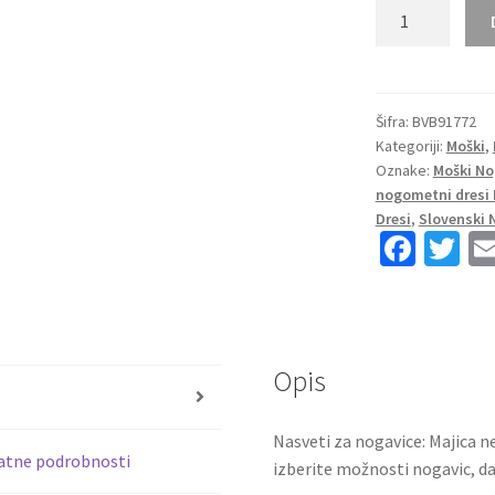
Moški
Nogometni
dresi
kompleti
Borussia
Šifra:
BVB91772
Kategoriji:
Moški
,
Dortmund
Oznake:
Moški No
BVB
nogometni dresi
Vratar
Dresi
,
Slovenski 
Gostujoči
Fa
T
2023
ce
wi
z
b
tt
lastnim
imenom
o
er
količina
Opis
o
s
k
Nasveti za nogavice: Majica ne
atne podrobnosti
izberite možnosti nogavic, da 