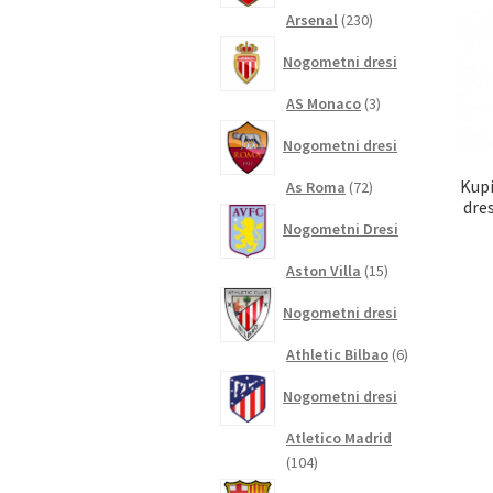
230
Arsenal
230
izdelkov
Nogometni dresi
3
AS Monaco
3
izdelki
Nogometni dresi
Kupi
72
As Roma
72
dre
izdelkov
Nogometni Dresi
15
Aston Villa
15
izdelkov
Nogometni dresi
6
Athletic Bilbao
6
izdelkov
Nogometni dresi
Atletico Madrid
104
104
izdelki