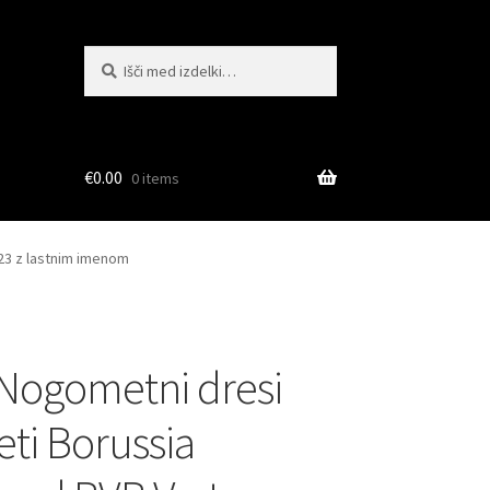
Išči:
Iskanje
€
0.00
0 items
23 z lastnim imenom
Nogometni dresi
ti Borussia