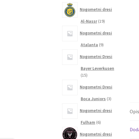
izdelkov
Nogometni dresi
19
Al-Nassr
19
izdelkov
Nogometni dresi
9
Atalanta
9
izdelkov
Nogometni Dresi
Bayer Leverkusen
15
15
izdelkov
Nogometni Dresi
3
Boca Juniors
3
izdelki
Nogometni dresi
Opi
6
Fulham
6
izdelkov
Dod
Nogometni dresi