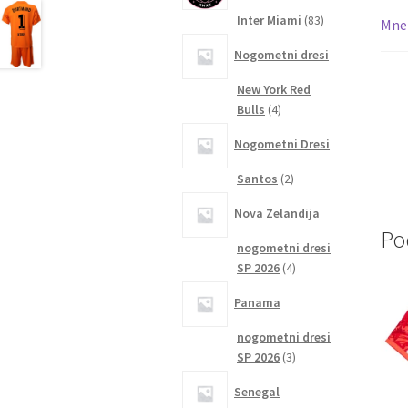
83
Inter Miami
83
Mnen
izdelkov
Nogometni dresi
New York Red
4
Bulls
4
izdelki
Nogometni Dresi
2
Santos
2
izdelka
Nova Zelandija
Po
nogometni dresi
4
SP 2026
4
izdelki
Panama
nogometni dresi
3
SP 2026
3
izdelki
Senegal