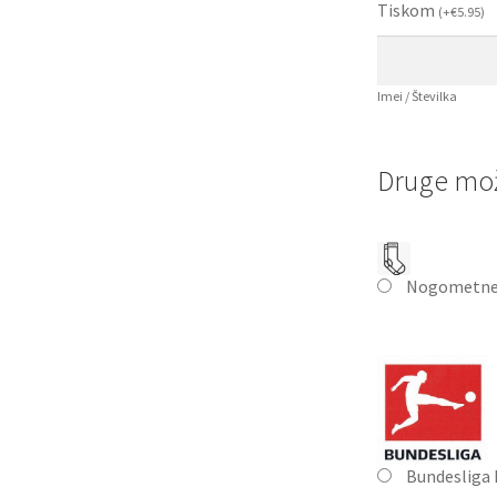
Tiskom
(
+
€
5.95
)
Imei / Številka
Druge mož
Nogometne
Bundesliga