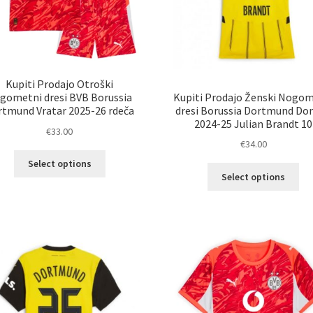
Kupiti Prodajo Otroški
Kupiti Prodajo Ženski Nogo
gometni dresi BVB Borussia
dresi Borussia Dortmund Do
rtmund Vratar 2025-26 rdeča
2024-25 Julian Brandt 10
€
33.00
€
34.00
Ta
Select options
Ta
izdelek
Select options
izd
ima
im
več
ve
različic.
razl
Možnosti
Mož
lahko
lah
izberete
izb
na
na
strani
str
izdelka