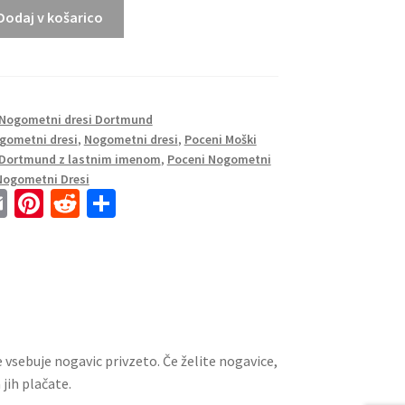
Dodaj v košarico
Nogometni dresi Dortmund
gometni dresi
,
Nogometni dresi
,
Poceni Moški
 Dortmund z lastnim imenom
,
Poceni Nogometni
Nogometni Dresi
E
Pi
R
S
m
nt
e
h
ai
er
d
ar
l
es
di
e
t
t
 vsebuje nogavic privzeto. Če želite nogavice,
jih plačate.