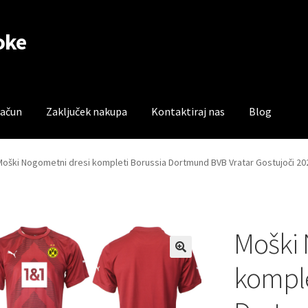
oke
račun
Zaključek nakupa
Kontaktiraj nas
Blog
čun
Trgovina
Zaključek nakupa
Moški Nogometni dresi kompleti Borussia Dortmund BVB Vratar Gostujoči 20
Moški 
komple