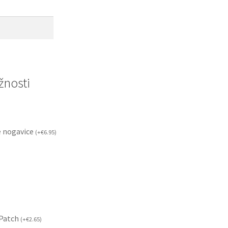
nosti
 nogavice
(
+
€
6.95
)
 Patch
(
+
€
2.65
)