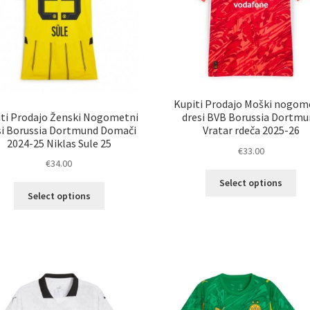
izd
Kupiti Prodajo Moški nogom
ti Prodajo Ženski Nogometni
dresi BVB Borussia Dortmu
si Borussia Dortmund Domači
Vratar rdeča 2025-26
2024-25 Niklas Sule 25
€
33.00
€
34.00
Ta
Select options
Ta
izd
Select options
izdelek
im
ima
ve
več
razl
različic.
Mož
Možnosti
lah
lahko
izb
izberete
na