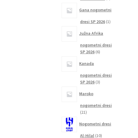
izdelka
Gana nogometni
1
dresi SP 2026
1
izdelek
Južna Afrika
nogometni dresi
6
SP 2026
6
izdelkov
Kanada
nogometni dresi
3
SP 2026
3
izdelki
Maroko
nogometni dresi
21
21
izdelkov
Nogometni dresi
10
Al-Hilal
10