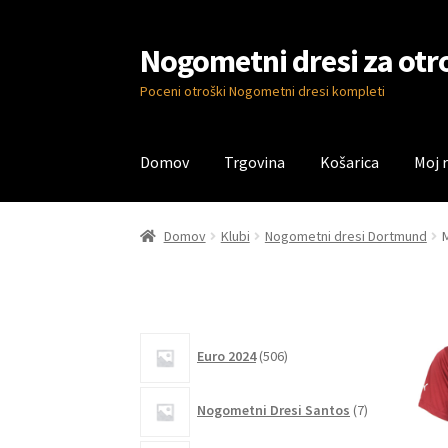
Nogometni dresi za otr
Skip
Skip
to
to
Poceni otroški Nogometni dresi kompleti
navigation
content
Domov
Trgovina
Košarica
Moj 
Domov
Blog
Kontaktiraj nas
Košarica
Moj ra
Domov
Klubi
Nogometni dresi Dortmund
506
Euro 2024
506
izdelkov
7
Nogometni Dresi Santos
7
izdelkov