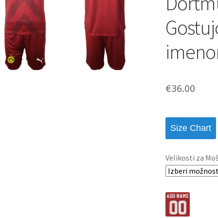
Dortmu
Gostuj
imen
€
36.00
Size Chart
Velikosti za Mo