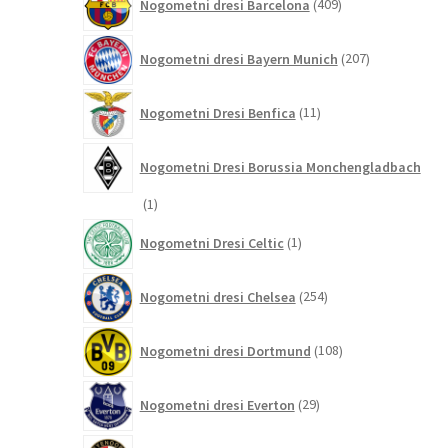
Nogometni dresi Barcelona
409
izdelkov
207
Nogometni dresi Bayern Munich
207
izdelkov
11
Nogometni Dresi Benfica
11
izdelkov
Nogometni Dresi Borussia Monchengladbach
1
1
izdelek
1
Nogometni Dresi Celtic
1
izdelek
254
Nogometni dresi Chelsea
254
izdelkov
108
Nogometni dresi Dortmund
108
izdelkov
29
Nogometni dresi Everton
29
izdelkov
8