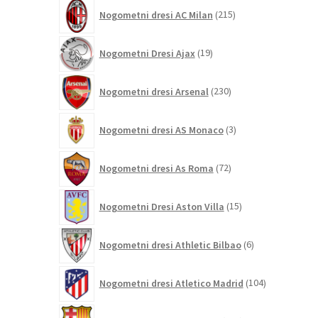
215
Nogometni dresi AC Milan
215
izdelkov
19
Nogometni Dresi Ajax
19
izdelkov
230
Nogometni dresi Arsenal
230
izdelkov
3
Nogometni dresi AS Monaco
3
izdelki
72
Nogometni dresi As Roma
72
izdelkov
15
Nogometni Dresi Aston Villa
15
izdelkov
6
Nogometni dresi Athletic Bilbao
6
izdelkov
104
Nogometni dresi Atletico Madrid
104
izdelki
409