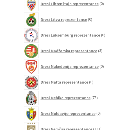
Dresi Lihtenštajn reprezentance
0
izdelkov
0
Dresi Litva reprezentance
0
izdelkov
0
Dresi Luksemburg reprezentance
0
izdelkov
3
Dresi Madžarska reprezentance
3
izdelki
0
Dresi Makedonija reprezentance
0
izdelkov
0
Dresi Malta reprezentance
0
izdelkov
73
Dresi Mehika reprezentance
73
izdelkov
0
Dresi Moldavijo reprezentance
0
izdelkov
131
Dresi Nemčija reprezentance
131