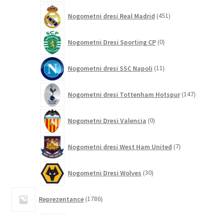
451
Nogometni dresi Real Madrid
451
izdelkov
0
Nogometni Dresi Sporting CP
0
izdelkov
11
Nogometni dresi SSC Napoli
11
izdelkov
147
Nogometni dresi Tottenham Hotspur
147
izdelko
0
Nogometni Dresi Valencia
0
izdelkov
7
Nogometni dresi West Ham United
7
izdelkov
30
Nogometni Dresi Wolves
30
izdelkov
1786
Reprezentance
1786
izdelkov