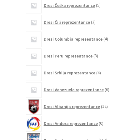
5
Dresi Češka reprezentance
5
izdelkov
2
Dresi Čili reprezentance
2
izdelka
4
Dresi Columbia reprezentance
4
izdelki
3
Dresi Peru reprezentance
3
izdelki
4
Dresi Srbija reprezentance
4
izdelki
6
Dresi Venezuela reprezentance
6
izdelkov
12
Dresi Albanija reprezentance
12
izdelkov
0
Dresi Andora reprezentance
0
izdelkov
154