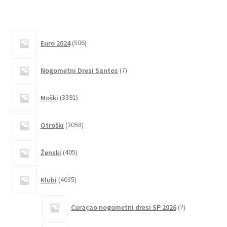
različic.
Možnosti
lahko
506
izberete
Euro 2024
506
izdelkov
na
7
strani
Nogometni Dresi Santos
7
izdelkov
izdelka
3391
Moški
3391
izdelkov
2058
Otroški
2058
izdelkov
405
Ženski
405
izdelkov
4035
Klubi
4035
izdelkov
2
Curaçao nogometni dresi SP 2026
2
izdelka