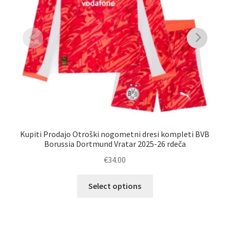
Kupiti Prodajo Otroški nogometni dresi kompleti BVB
Naj
Borussia Dortmund Vratar 2025-26 rdeča
€
34.00
Ta
Select options
izdelek
ima
več