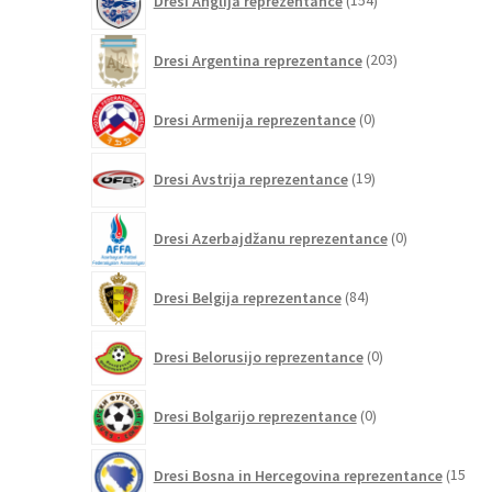
Dresi Anglija reprezentance
154
izdelkov
203
Dresi Argentina reprezentance
203
izdelki
0
Dresi Armenija reprezentance
0
izdelkov
19
Dresi Avstrija reprezentance
19
izdelkov
0
Dresi Azerbajdžanu reprezentance
0
izdelkov
84
Dresi Belgija reprezentance
84
izdelkov
0
Dresi Belorusijo reprezentance
0
izdelkov
0
Dresi Bolgarijo reprezentance
0
izdelkov
Dresi Bosna in Hercegovina reprezentance
15