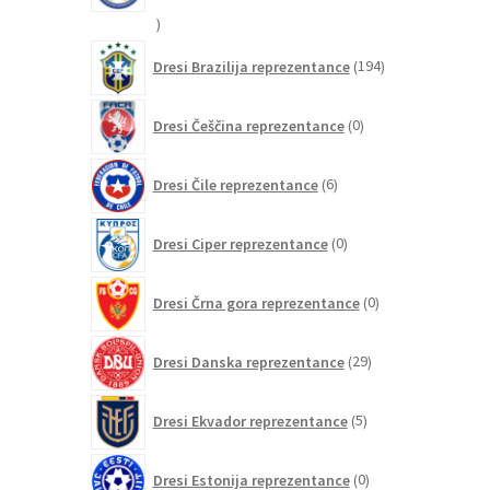
15
izdelkov
194
Dresi Brazilija reprezentance
194
izdelkov
0
Dresi Češčina reprezentance
0
izdelkov
6
Dresi Čile reprezentance
6
izdelkov
0
Dresi Ciper reprezentance
0
izdelkov
0
Dresi Črna gora reprezentance
0
izdelkov
29
Dresi Danska reprezentance
29
izdelkov
5
Dresi Ekvador reprezentance
5
izdelkov
0
Dresi Estonija reprezentance
0
izdelkov