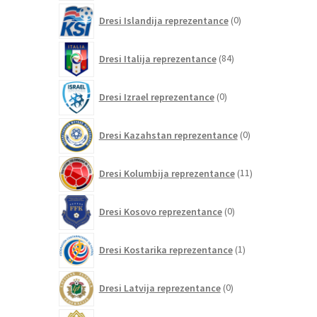
0
Dresi Islandija reprezentance
0
izdelkov
84
Dresi Italija reprezentance
84
izdelkov
0
Dresi Izrael reprezentance
0
izdelkov
0
Dresi Kazahstan reprezentance
0
izdelkov
11
Dresi Kolumbija reprezentance
11
izdelkov
0
Dresi Kosovo reprezentance
0
izdelkov
1
Dresi Kostarika reprezentance
1
izdelek
0
Dresi Latvija reprezentance
0
izdelkov
0