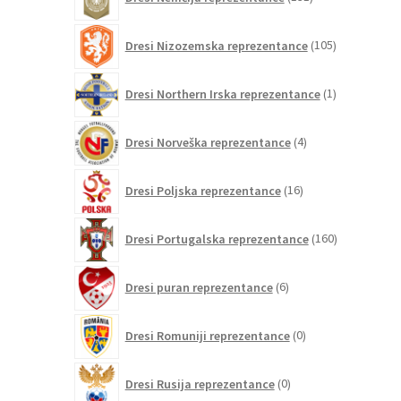
izdelkov
105
Dresi Nizozemska reprezentance
105
izdelkov
1
Dresi Northern Irska reprezentance
1
izdelek
4
Dresi Norveška reprezentance
4
izdelki
16
Dresi Poljska reprezentance
16
izdelkov
160
Dresi Portugalska reprezentance
160
izdelkov
6
Dresi puran reprezentance
6
izdelkov
0
Dresi Romuniji reprezentance
0
izdelkov
0
Dresi Rusija reprezentance
0
izdelkov