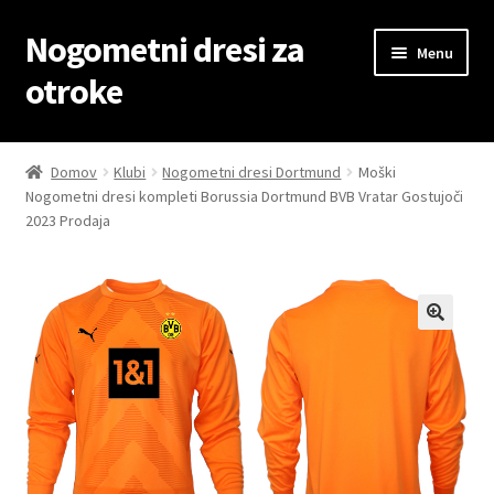
Nogometni dresi za
Skip
Skip
Menu
to
to
otroke
navigation
content
Domov
Domov
Klubi
Nogometni dresi Dortmund
Moški
Nogometni dresi kompleti Borussia Dortmund BVB Vratar Gostujoči
Blog
2023 Prodaja
Kontaktiraj nas
Košarica
Moj račun
Trgovina
Zaključek nakupa