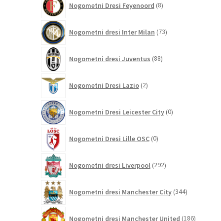
Nogometni Dresi Feyenoord
8
izdelkov
73
Nogometni dresi Inter Milan
73
izdelkov
88
Nogometni dresi Juventus
88
izdelkov
2
Nogometni Dresi Lazio
2
izdelka
0
Nogometni Dresi Leicester City
0
izdelkov
0
Nogometni Dresi Lille OSC
0
izdelkov
292
Nogometni dresi Liverpool
292
izdelkov
344
Nogometni dresi Manchester City
344
izdelkov
186
Nogometni dresi Manchester United
186