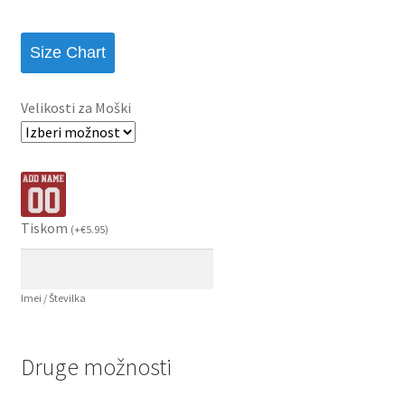
Size Chart
Velikosti za Moški
Tiskom
(
+
€
5.95
)
Imei / Številka
Druge možnosti