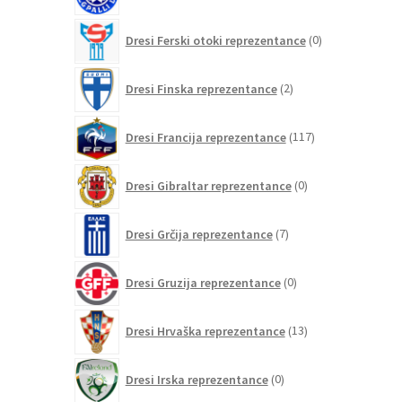
0
Dresi Ferski otoki reprezentance
0
izdelkov
2
Dresi Finska reprezentance
2
izdelka
117
Dresi Francija reprezentance
117
izdelkov
0
Dresi Gibraltar reprezentance
0
izdelkov
7
Dresi Grčija reprezentance
7
izdelkov
0
Dresi Gruzija reprezentance
0
izdelkov
13
Dresi Hrvaška reprezentance
13
izdelkov
0
Dresi Irska reprezentance
0
izdelkov