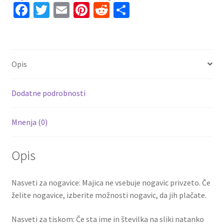
Gostujoči
Fa
T
E
Pi
R
S
2023
ce
wi
m
nt
e
h
Prodaja
b
tt
ai
er
d
ar
količina
o
er
l
es
di
e
Opis
o
t
t
k
Dodatne podrobnosti
Mnenja (0)
Opis
Nasveti za nogavice: Majica ne vsebuje nogavic privzeto. Če
želite nogavice, izberite možnosti nogavic, da jih plačate.
Nasveti za tiskom: Če sta ime in številka na sliki natanko