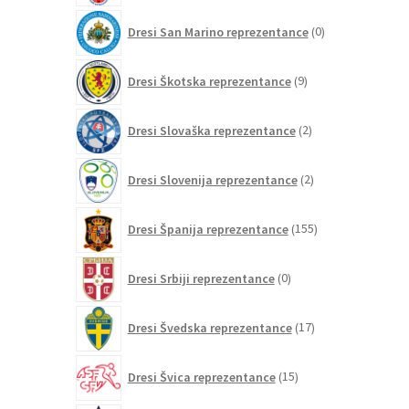
0
Dresi San Marino reprezentance
0
izdelkov
9
Dresi Škotska reprezentance
9
izdelkov
2
Dresi Slovaška reprezentance
2
izdelka
2
Dresi Slovenija reprezentance
2
izdelka
155
Dresi Španija reprezentance
155
izdelkov
0
Dresi Srbiji reprezentance
0
izdelkov
17
Dresi Švedska reprezentance
17
izdelkov
15
Dresi Švica reprezentance
15
izdelkov