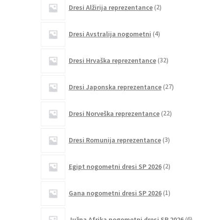
2
Dresi Alžirija reprezentance
2
izdelka
4
Dresi Avstralija nogometni
4
izdelki
32
Dresi Hrvaška reprezentance
32
izdelkov
27
Dresi Japonska reprezentance
27
izdelkov
22
Dresi Norveška reprezentance
22
izdelkov
3
Dresi Romunija reprezentance
3
izdelki
2
Egipt nogometni dresi SP 2026
2
izdelka
1
Gana nogometni dresi SP 2026
1
izdelek
6
Južna Afrika nogometni dresi SP 2026
6