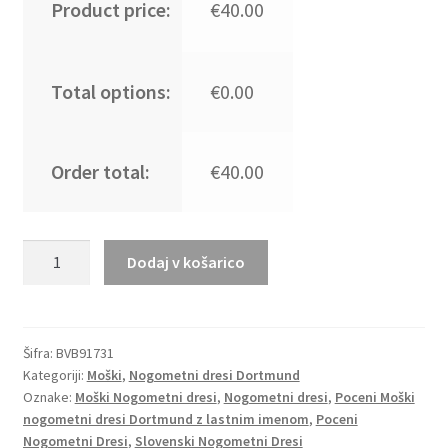
Product price:
€40.00
Total options:
€0.00
Order total:
€40.00
Moški
Dodaj v košarico
Nogometni
dresi
kompleti
Borussia
Šifra:
BVB91731
Kategoriji:
Moški
,
Nogometni dresi Dortmund
Dortmund
Oznake:
Moški Nogometni dresi
,
Nogometni dresi
,
Poceni Moški
BVB
nogometni dresi Dortmund z lastnim imenom
,
Poceni
Vratar
Nogometni Dresi
,
Slovenski Nogometni Dresi