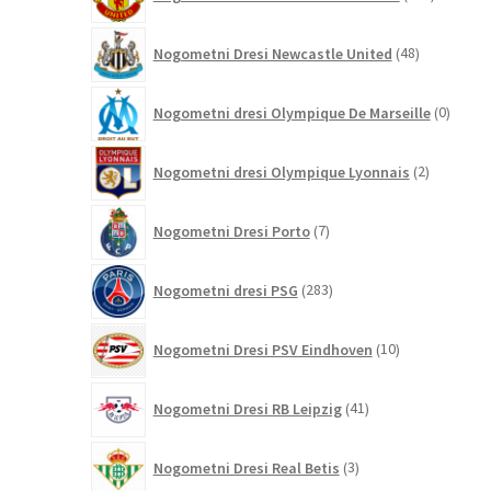
izdelkov
48
Nogometni Dresi Newcastle United
48
izdelkov
0
Nogometni dresi Olympique De Marseille
0
izdelk
2
Nogometni dresi Olympique Lyonnais
2
izdelka
7
Nogometni Dresi Porto
7
izdelkov
283
Nogometni dresi PSG
283
izdelkov
10
Nogometni Dresi PSV Eindhoven
10
izdelkov
41
Nogometni Dresi RB Leipzig
41
izdelkov
3
Nogometni Dresi Real Betis
3
izdelki