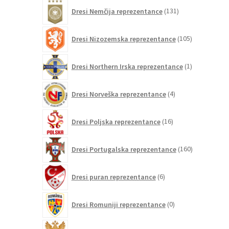
131
Dresi Nemčija reprezentance
131
izdelkov
105
Dresi Nizozemska reprezentance
105
izdelkov
1
Dresi Northern Irska reprezentance
1
izdelek
4
Dresi Norveška reprezentance
4
izdelki
16
Dresi Poljska reprezentance
16
izdelkov
160
Dresi Portugalska reprezentance
160
izdelkov
6
Dresi puran reprezentance
6
izdelkov
0
Dresi Romuniji reprezentance
0
izdelkov
0