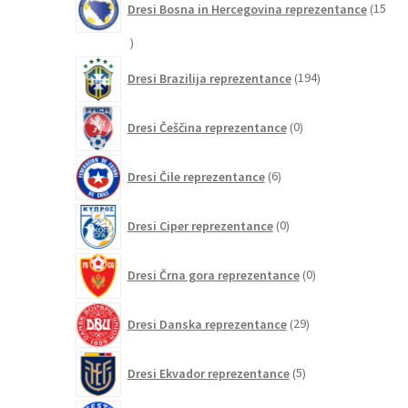
Dresi Bosna in Hercegovina reprezentance
15
15
izdelkov
194
Dresi Brazilija reprezentance
194
izdelkov
0
Dresi Češčina reprezentance
0
izdelkov
6
Dresi Čile reprezentance
6
izdelkov
0
Dresi Ciper reprezentance
0
izdelkov
0
Dresi Črna gora reprezentance
0
izdelkov
29
Dresi Danska reprezentance
29
izdelkov
5
Dresi Ekvador reprezentance
5
izdelkov