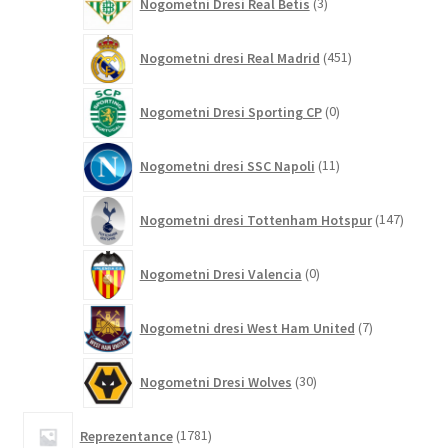
Nogometni Dresi Real Betis
3
izdelki
451
Nogometni dresi Real Madrid
451
izdelkov
0
Nogometni Dresi Sporting CP
0
izdelkov
11
Nogometni dresi SSC Napoli
11
izdelkov
147
Nogometni dresi Tottenham Hotspur
147
izdelko
0
Nogometni Dresi Valencia
0
izdelkov
7
Nogometni dresi West Ham United
7
izdelkov
30
Nogometni Dresi Wolves
30
izdelkov
1781
Reprezentance
1781
izdelkov