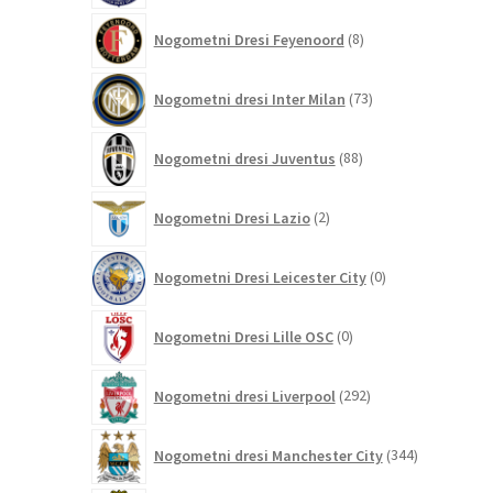
8
Nogometni Dresi Feyenoord
8
izdelkov
73
Nogometni dresi Inter Milan
73
izdelkov
88
Nogometni dresi Juventus
88
izdelkov
2
Nogometni Dresi Lazio
2
izdelka
0
Nogometni Dresi Leicester City
0
izdelkov
0
Nogometni Dresi Lille OSC
0
izdelkov
292
Nogometni dresi Liverpool
292
izdelkov
344
Nogometni dresi Manchester City
344
izdelkov