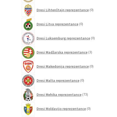
0
Dresi Lihtenštajn reprezentance
0
izdelkov
0
Dresi Litva reprezentance
0
izdelkov
0
Dresi Luksemburg reprezentance
0
izdelkov
3
Dresi Madžarska reprezentance
3
izdelki
0
Dresi Makedonija reprezentance
0
izdelkov
0
Dresi Malta reprezentance
0
izdelkov
73
Dresi Mehika reprezentance
73
izdelkov
0
Dresi Moldavijo reprezentance
0
izdelkov