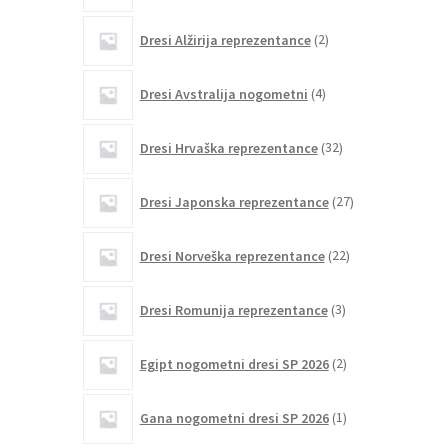
2
Dresi Alžirija reprezentance
2
izdelka
4
Dresi Avstralija nogometni
4
izdelki
32
Dresi Hrvaška reprezentance
32
izdelkov
27
Dresi Japonska reprezentance
27
izdelkov
22
Dresi Norveška reprezentance
22
izdelkov
3
Dresi Romunija reprezentance
3
izdelki
2
Egipt nogometni dresi SP 2026
2
izdelka
1
Gana nogometni dresi SP 2026
1
izdelek