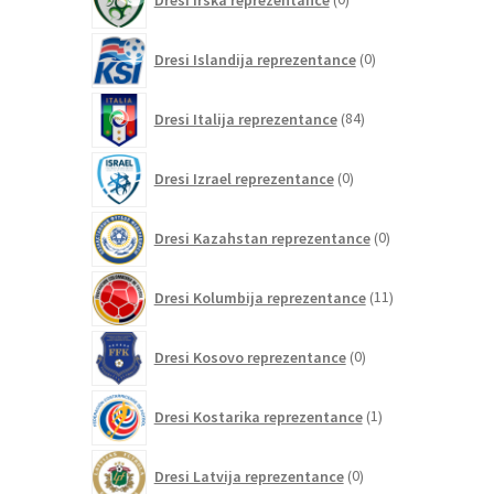
izdelkov
0
Dresi Islandija reprezentance
0
izdelkov
84
Dresi Italija reprezentance
84
izdelkov
0
Dresi Izrael reprezentance
0
izdelkov
0
Dresi Kazahstan reprezentance
0
izdelkov
11
Dresi Kolumbija reprezentance
11
izdelkov
0
Dresi Kosovo reprezentance
0
izdelkov
1
Dresi Kostarika reprezentance
1
izdelek
0
Dresi Latvija reprezentance
0
izdelkov