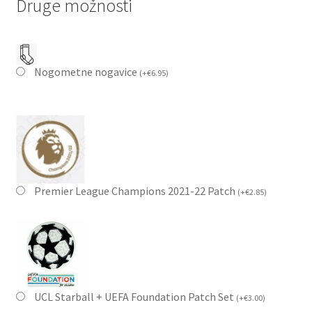
Druge možnosti
Nogometne nogavice
(
+
€
6.95
)
Premier League Champions 2021-22 Patch
(
+
€
2.85
)
UCL Starball + UEFA Foundation Patch Set
(
+
€
3.00
)