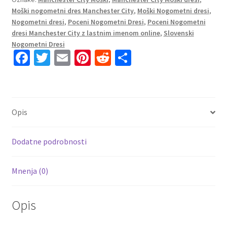
2023
Moški nogometni dres Manchester City
,
Moški Nogometni dresi
,
Kratek
Nogometni dresi
,
Poceni Nogometni Dresi
,
Poceni Nogometni
Rokav
dresi Manchester City z lastnim imenom online
,
Slovenski
+
Nogometni Dresi
Kratke
Fa
T
E
Pi
R
S
hlače
ce
wi
m
nt
e
h
GÜNDOGAN
b
tt
ai
er
d
ar
8
o
er
l
es
di
e
količina
Opis
o
t
t
k
Dodatne podrobnosti
Mnenja (0)
Opis