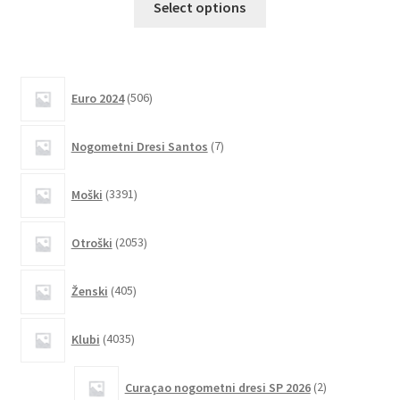
Select options
izdelek
ima
več
različic.
506
Euro 2024
506
izdelkov
Možnosti
lahko
7
Nogometni Dresi Santos
7
izberete
izdelkov
na
3391
Moški
3391
strani
izdelkov
izdelka
2053
Otroški
2053
izdelkov
405
Ženski
405
izdelkov
4035
Klubi
4035
izdelkov
2
Curaçao nogometni dresi SP 2026
2
izdelka