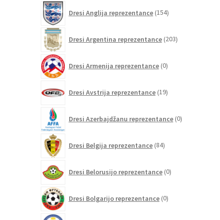
154
Dresi Anglija reprezentance
154
izdelkov
203
Dresi Argentina reprezentance
203
izdelki
0
Dresi Armenija reprezentance
0
izdelkov
19
Dresi Avstrija reprezentance
19
izdelkov
0
Dresi Azerbajdžanu reprezentance
0
izdelkov
84
Dresi Belgija reprezentance
84
izdelkov
0
Dresi Belorusijo reprezentance
0
izdelkov
0
Dresi Bolgarijo reprezentance
0
izdelkov