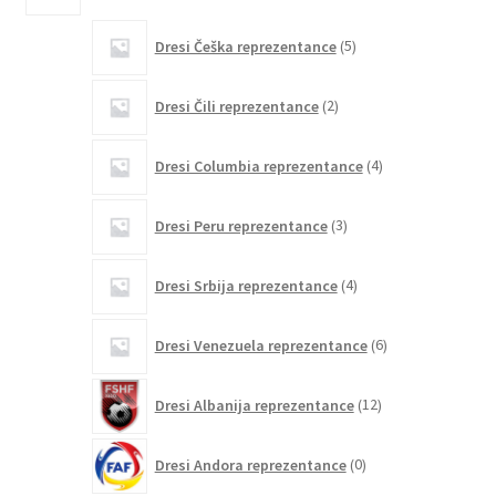
5
Dresi Češka reprezentance
5
izdelkov
2
Dresi Čili reprezentance
2
izdelka
4
Dresi Columbia reprezentance
4
izdelki
3
Dresi Peru reprezentance
3
izdelki
4
Dresi Srbija reprezentance
4
izdelki
6
Dresi Venezuela reprezentance
6
izdelkov
12
Dresi Albanija reprezentance
12
izdelkov
0
Dresi Andora reprezentance
0
izdelkov