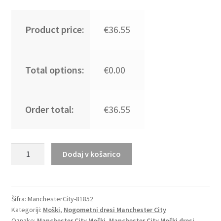
Product price:
€36.55
Total options:
€0.00
Order total:
€36.55
Moški
Dodaj v košarico
Nogometni
dresi
Manchester
City
Šifra:
ManchesterCity-81852
Kategoriji:
Moški
,
Nogometni dresi Manchester City
Gostujoči
Oznake:
Manchester City Moški
,
Manchester City Moški dresi
,