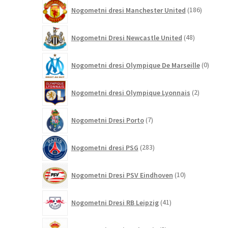
186
Nogometni dresi Manchester United
186
izdelkov
48
Nogometni Dresi Newcastle United
48
izdelkov
0
Nogometni dresi Olympique De Marseille
0
izdelk
2
Nogometni dresi Olympique Lyonnais
2
izdelka
7
Nogometni Dresi Porto
7
izdelkov
283
Nogometni dresi PSG
283
izdelkov
10
Nogometni Dresi PSV Eindhoven
10
izdelkov
41
Nogometni Dresi RB Leipzig
41
izdelkov
3