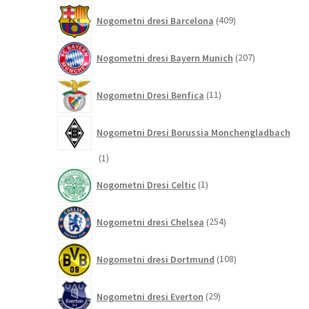
409
Nogometni dresi Barcelona
409
izdelkov
207
Nogometni dresi Bayern Munich
207
izdelkov
11
Nogometni Dresi Benfica
11
izdelkov
Nogometni Dresi Borussia Monchengladbach
1
1
izdelek
1
Nogometni Dresi Celtic
1
izdelek
254
Nogometni dresi Chelsea
254
izdelkov
108
Nogometni dresi Dortmund
108
izdelkov
29
Nogometni dresi Everton
29
izdelkov