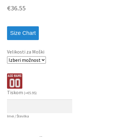
€
36.55
Size Chart
Velikosti za Moški
Tiskom
(
+
€
5.95
)
Imei / Številka