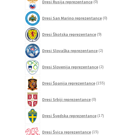
Dresi Rusija reprezentance
0
izdelkov
0
Dresi San Marino reprezentance
0
izdelkov
9
Dresi Škotska reprezentance
9
izdelkov
2
Dresi Slovaška reprezentance
2
izdelka
2
Dresi Slovenija reprezentance
2
izdelka
155
Dresi Španija reprezentance
155
izdelkov
0
Dresi Srbiji reprezentance
0
izdelkov
17
Dresi Švedska reprezentance
17
izdelkov
15
Dresi Švica reprezentance
15
izdelkov