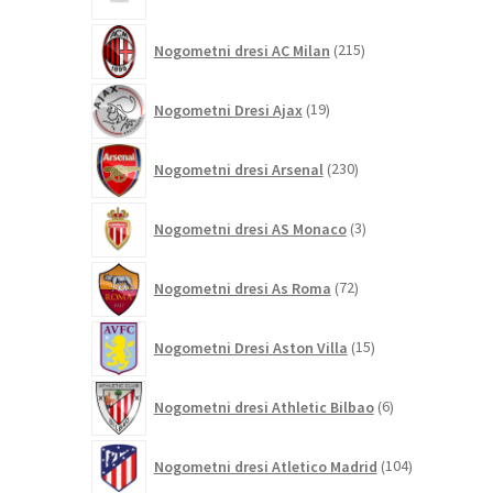
izdelek
215
Nogometni dresi AC Milan
215
izdelkov
19
Nogometni Dresi Ajax
19
izdelkov
230
Nogometni dresi Arsenal
230
izdelkov
3
Nogometni dresi AS Monaco
3
izdelki
72
Nogometni dresi As Roma
72
izdelkov
15
Nogometni Dresi Aston Villa
15
izdelkov
6
Nogometni dresi Athletic Bilbao
6
izdelkov
104
Nogometni dresi Atletico Madrid
104
izdelki