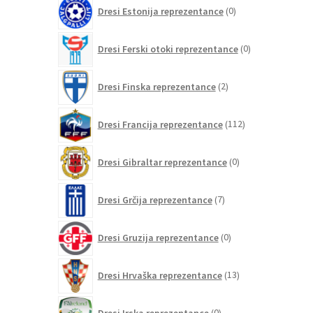
0
Dresi Estonija reprezentance
0
izdelkov
0
Dresi Ferski otoki reprezentance
0
izdelkov
2
Dresi Finska reprezentance
2
izdelka
112
Dresi Francija reprezentance
112
izdelkov
0
Dresi Gibraltar reprezentance
0
izdelkov
7
Dresi Grčija reprezentance
7
izdelkov
0
Dresi Gruzija reprezentance
0
izdelkov
13
Dresi Hrvaška reprezentance
13
izdelkov
0
Dresi Irska reprezentance
0