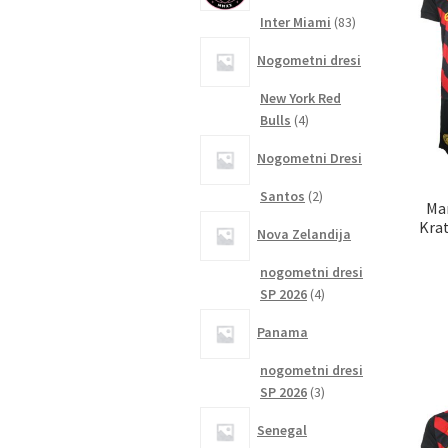
83
Inter Miami
83
izdelkov
Nogometni dresi
New York Red
4
Bulls
4
izdelki
Nogometni Dresi
2
Santos
2
Man
izdelka
Kra
Nova Zelandija
nogometni dresi
4
SP 2026
4
izdelki
Panama
nogometni dresi
3
SP 2026
3
izdelki
Senegal