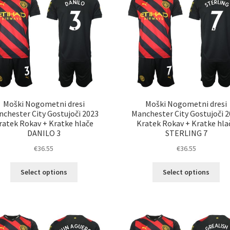
Mož
lahko
lah
izberete
izb
na
na
strani
str
izdelka
izd
Moški Nogometni dresi
Moški Nogometni dresi
chester City Gostujoči 2023
Manchester City Gostujoči 
ratek Rokav + Kratke hlače
Kratek Rokav + Kratke hla
DANILO 3
STERLING 7
€
36.55
€
36.55
Ta
Ta
Select options
Select options
izdelek
izd
ima
im
več
ve
različic.
razl
Možnosti
Mož