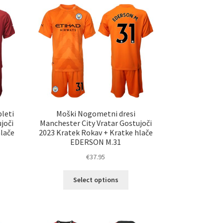
ičic.
Možnosti
nosti
lahko
ko
izberete
erete
na
strani
ani
izdelka
elka
leti
Moški Nogometni dresi
joči
Manchester City Vratar Gostujoči
hlače
2023 Kratek Rokav + Kratke hlače
EDERSON M.31
€
37.95
Ta
elek
Select options
izdelek
a
ima
č
več
ičic.
različic.
nosti