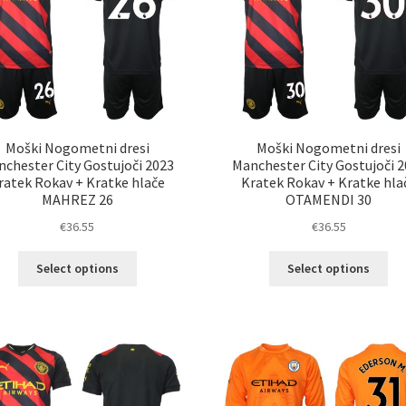
izberete
izb
na
na
strani
str
izdelka
izd
Moški Nogometni dresi
Moški Nogometni dresi
chester City Gostujoči 2023
Manchester City Gostujoči 
ratek Rokav + Kratke hlače
Kratek Rokav + Kratke hla
MAHREZ 26
OTAMENDI 30
€
36.55
€
36.55
Ta
Ta
Select options
Select options
izdelek
izd
ima
im
več
ve
različic.
razl
Možnosti
Mož
lahko
lah
izberete
izb