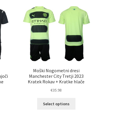
Moški Nogometni dresi
joči
Manchester City Tretji 2023
ke
Kratek Rokav + Kratke hlače
€
35.98
Ta
Select options
izdelek
elek
ima
a
več
č
različic.