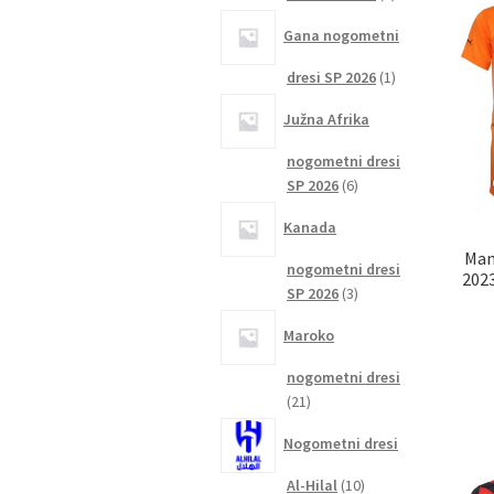
izdelka
Gana nogometni
1
dresi SP 2026
1
izdelek
Južna Afrika
nogometni dresi
6
SP 2026
6
izdelkov
Kanada
Man
nogometni dresi
2023
3
SP 2026
3
izdelki
Maroko
nogometni dresi
21
21
izdelkov
Nogometni dresi
10
Al-Hilal
10