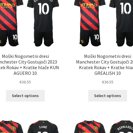
lahko
lah
izberete
izb
na
na
strani
str
izdelka
izd
Moški Nogometni dresi
Moški Nogometni dresi
chester City Gostujoči 2023
Manchester City Gostujoči 
tek Rokav + Kratke hlače KUN
Kratek Rokav + Kratke hla
AGÜERO 10
GREALISH 10
€
36.55
€
36.55
Ta
Ta
Select options
Select options
izdelek
izd
ima
im
več
ve
različic.
razl
Možnosti
Mož
lahko
lah