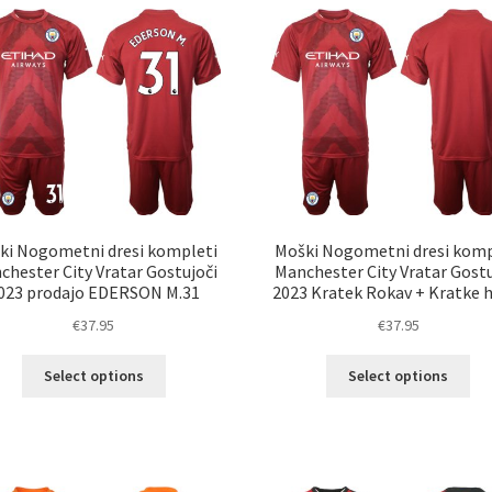
razl
Možnosti
Mož
lahko
lah
izberete
izb
na
na
strani
str
izdelka
izd
ki Nogometni dresi kompleti
Moški Nogometni dresi komp
chester City Vratar Gostujoči
Manchester City Vratar Gostu
023 prodajo EDERSON M.31
2023 Kratek Rokav + Kratke 
€
37.95
€
37.95
Ta
Ta
Select options
Select options
izdelek
izd
ima
im
več
ve
različic.
razl
Možnosti
Mož