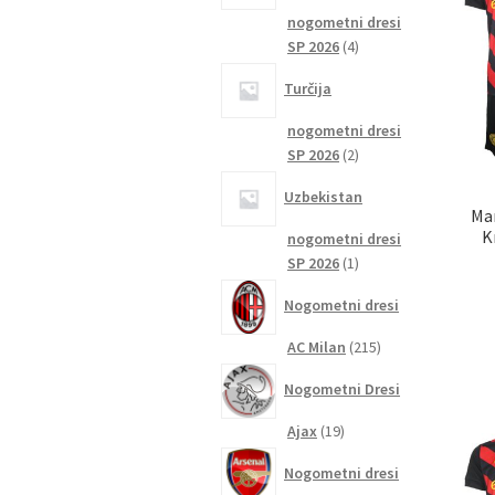
nogometni dresi
4
SP 2026
4
izdelki
Turčija
nogometni dresi
2
SP 2026
2
izdelka
Uzbekistan
Man
K
nogometni dresi
1
SP 2026
1
izdelek
Nogometni dresi
215
AC Milan
215
izdelkov
Nogometni Dresi
19
Ajax
19
izdelkov
Nogometni dresi