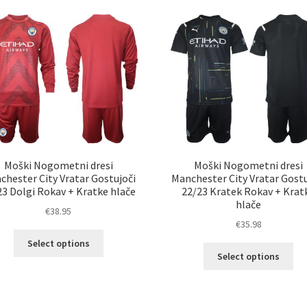
latest
Moški Nogometni dresi
Moški Nogometni dresi
chester City Vratar Gostujoči
Manchester City Vratar Gostu
23 Dolgi Rokav + Kratke hlače
22/23 Kratek Rokav + Krat
hlače
€
38.95
€
35.98
Ta
Select options
Ta
izdelek
Select options
izd
ima
im
več
ve
različic.