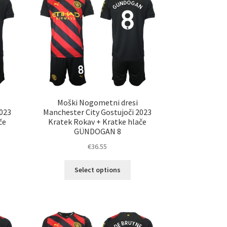
nosti
Možnosti
ko
lahko
erete
izberete
na
ani
strani
elka
izdelka
Moški Nogometni dresi
2023
Manchester City Gostujoči 2023
če
Kratek Rokav + Kratke hlače
GÜNDOGAN 8
€
36.55
Ta
Select options
elek
izdelek
a
ima
č
več
ičic.
različic.
nosti
Možnosti