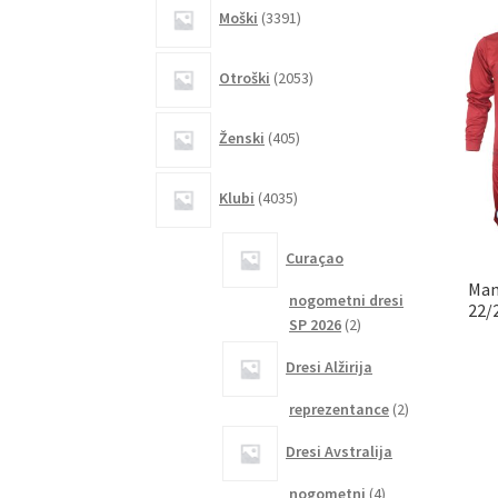
3391
Moški
3391
izdelkov
2053
Otroški
2053
izdelkov
405
Ženski
405
izdelkov
4035
Klubi
4035
izdelkov
Curaçao
Man
nogometni dresi
22/
2
SP 2026
2
izdelka
Dresi Alžirija
2
reprezentance
2
izdelka
Dresi Avstralija
4
nogometni
4