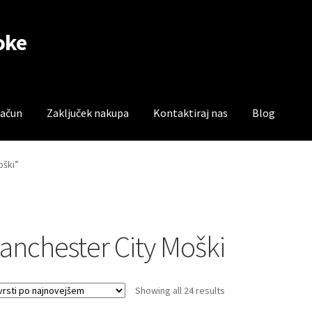
oke
račun
Zaključek nakupa
Kontaktiraj nas
Blog
čun
Trgovina
Zaključek nakupa
oški”
anchester City Moški
Sorted
Showing all 24 results
by