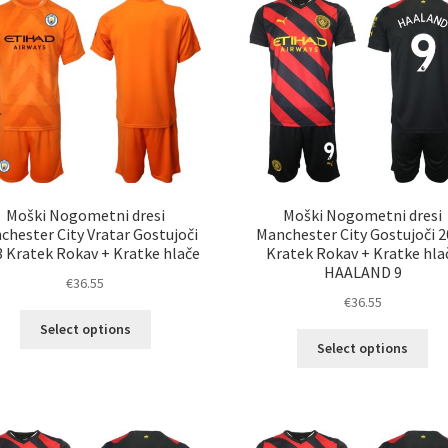
lahko
lah
izberete
izb
na
na
strani
str
izdelka
izd
Moški Nogometni dresi
Moški Nogometni dresi
chester City Vratar Gostujoči
Manchester City Gostujoči 
 Kratek Rokav + Kratke hlače
Kratek Rokav + Kratke hla
HAALAND 9
€
36.55
€
36.55
Ta
Select options
Ta
izdelek
Select options
izd
ima
im
več
ve
različic.
razl
Možnosti