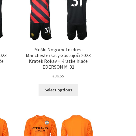
erete
izberete
na
ani
strani
elka
izdelka
Moški Nogometni dresi
2023
Manchester City Gostujoči 2023
če
Kratek Rokav + Kratke hlače
EDERSON M. 31
€
36.55
Ta
Select options
elek
izdelek
a
ima
č
več
ičic.
različic.
nosti
Možnosti
ko
lahko
erete
izberete