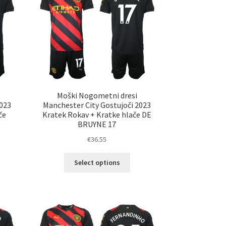
ko
lahko
erete
izberete
na
ani
strani
elka
izdelka
Moški Nogometni dresi
2023
Manchester City Gostujoči 2023
če
Kratek Rokav + Kratke hlače DE
BRUYNE 17
€
36.55
Ta
Select options
elek
izdelek
a
ima
č
več
ičic.
različic.
nosti
Možnosti
ko
lahko