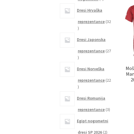
izdelki
Dresi Hrvaška
reprezentance
32
32
izdelkov
Dresi Japonska
reprezentance
27
27
izdelkov
Moš
Dresi Norveška
Man
2
reprezentance
22
22
izdelkov
Dresi Romunija
3
reprezentance
3
izdelki
Egipt nogometni
2
dresi SP 2026
2