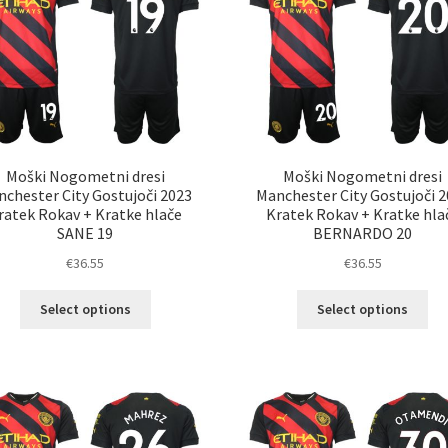
izberete
izb
na
na
strani
str
izdelka
izd
Moški Nogometni dresi
Moški Nogometni dresi
chester City Gostujoči 2023
Manchester City Gostujoči 
ratek Rokav + Kratke hlače
Kratek Rokav + Kratke hla
SANE 19
BERNARDO 20
€
36.55
€
36.55
Ta
Ta
Select options
Select options
izdelek
izd
ima
im
več
ve
različic.
razl
Možnosti
Mož
lahko
lah