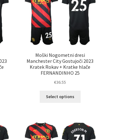
erete
izberete
na
ani
strani
elka
izdelka
Moški Nogometni dresi
2023
Manchester City Gostujoči 2023
če
Kratek Rokav + Kratke hlače
FERNANDINHO 25
€
36.55
Ta
Select options
elek
izdelek
a
ima
č
več
ičic.
različic.
nosti
Možnosti
ko
lahko