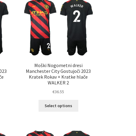
Možnosti
ko
lahko
erete
izberete
na
ani
strani
elka
izdelka
Moški Nogometni dresi
2023
Manchester City Gostujoči 2023
če
Kratek Rokav + Kratke hlače
WALKER 2
€
36.55
Ta
Select options
elek
izdelek
a
ima
č
več
ičic.
različic.