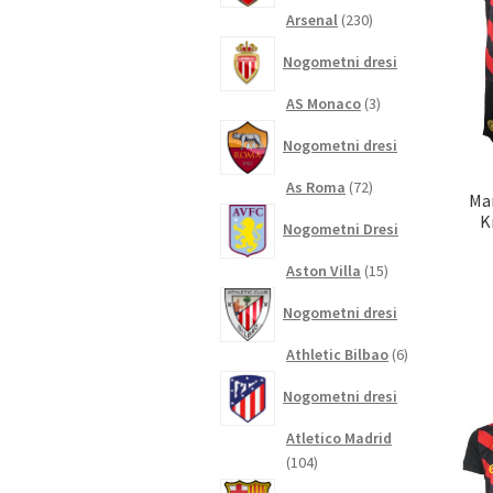
230
Arsenal
230
izdelkov
Nogometni dresi
3
AS Monaco
3
izdelki
Nogometni dresi
72
As Roma
72
Man
izdelkov
K
Nogometni Dresi
15
Aston Villa
15
izdelkov
Nogometni dresi
6
Athletic Bilbao
6
izdelkov
Nogometni dresi
Atletico Madrid
104
104
izdelki