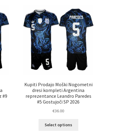
različic.
nosti
Možnosti
ko
lahko
erete
izberete
na
ani
strani
elka
izdelka
Kupiti Prodajo Moški Nogometni
na
dresi kompleti Argentina
z #9
reprezentance Leandro Paredes
#5 Gostujoči SP 2026
€
36.00
Ta
Select options
elek
izdelek
a
ima