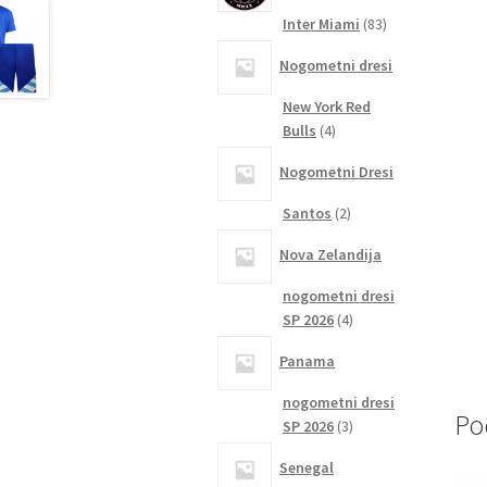
83
Inter Miami
83
izdelkov
Nogometni dresi
New York Red
4
Bulls
4
izdelki
Nogometni Dresi
2
Santos
2
izdelka
Nova Zelandija
nogometni dresi
4
SP 2026
4
izdelki
Panama
nogometni dresi
Po
3
SP 2026
3
izdelki
Senegal