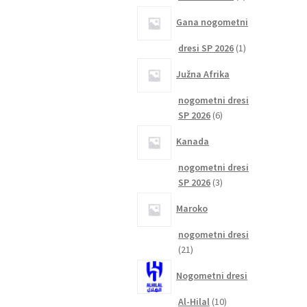
izdelka
Gana nogometni
1
dresi SP 2026
1
izdelek
Južna Afrika
nogometni dresi
6
SP 2026
6
izdelkov
Kanada
nogometni dresi
3
SP 2026
3
izdelki
Maroko
nogometni dresi
21
21
izdelkov
Nogometni dresi
10
Al-Hilal
10