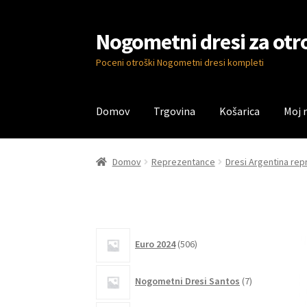
Nogometni dresi za otr
Skip
Skip
to
to
Poceni otroški Nogometni dresi kompleti
navigation
content
Domov
Trgovina
Košarica
Moj 
Domov
Blog
Kontaktiraj nas
Košarica
Moj ra
Domov
Reprezentance
Dresi Argentina re
506
Euro 2024
506
izdelkov
7
Nogometni Dresi Santos
7
izdelkov