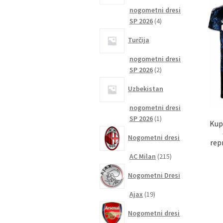
nogometni dresi
4
SP 2026
4
izdelki
Turčija
nogometni dresi
2
SP 2026
2
izdelka
Uzbekistan
nogometni dresi
1
SP 2026
1
Kup
izdelek
Nogometni dresi
rep
215
AC Milan
215
izdelkov
Nogometni Dresi
19
Ajax
19
izdelkov
Nogometni dresi