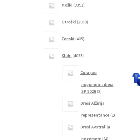
3391
Moški
3391
izdelkov
2058
Otroški
2058
izdelkov
405
Ženski
405
izdelkov
4035
Klubi
4035
izdelkov
Curaçao
nogometni dresi
2
SP 2026
2
izdelka
Dresi Alžirija
2
reprezentance
2
izdelka
Dresi Avstralija
4
nogometni
4