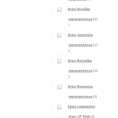
izdelki
Dresi Hrvaška
reprezentance
32
32
izdelkov
Dresi Japonska
reprezentance
27
27
izdelkov
Dresi Norveška
reprezentance
22
22
izdelkov
Dresi Romunija
3
reprezentance
3
izdelki
Egipt nogometni
2
dresi SP 2026
2