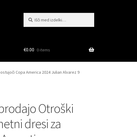
Išči:
Iskanje
€
0.00
0 items
ostujoči Copa America 2024 Julian Alvarez 9
 prodajo Otroški
tni dresi za