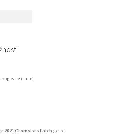
nosti
 nogavice
(
+
€
6.95
)
ca 2021 Champions Patch
(
+
€
2.95
)