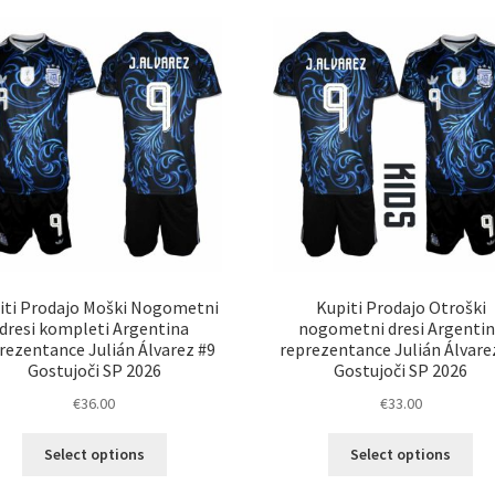
različic.
Mož
Možnosti
lah
lahko
izb
izberete
na
na
str
strani
izd
izdelka
iti Prodajo Moški Nogometni
Kupiti Prodajo Otroški
dresi kompleti Argentina
nogometni dresi Argenti
rezentance Julián Álvarez #9
reprezentance Julián Álvare
Gostujoči SP 2026
Gostujoči SP 2026
€
36.00
€
33.00
Ta
Ta
Select options
Select options
izdelek
izd
ima
im