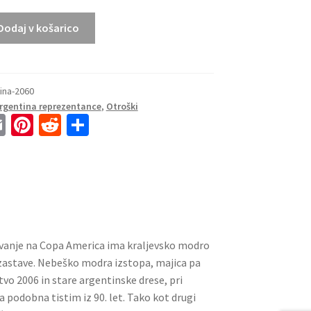
Dodaj v košarico
ina-2060
Argentina reprezentance
,
Otroški
E
Pi
R
S
m
nt
e
h
ai
er
d
ar
l
es
di
e
t
t
ovanje na Copa America ima kraljevsko modro
zastave. Nebeško modra izstopa, majica pa
o 2006 in stare argentinske drese, pri
podobna tistim iz 90. let. Tako kot drugi