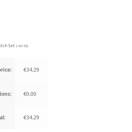
atch Set
(
+
€
3.95
)
rice:
€34.29
ions:
€0.00
al:
€34.29