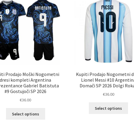
iti Prodajo Moški Nogometni
Kupiti Prodajo Nogometni d
dresi kompleti Argentina
Lionel Messi #10 Argentin
rezentance Gabriel Batistuta
Domači SP 2026 Dolgi Rok
#9 Gostujoči SP 2026
€
36.00
€
36.00
Ta
Select options
Ta
izd
Select options
izdelek
im
ima
ve
več
razl