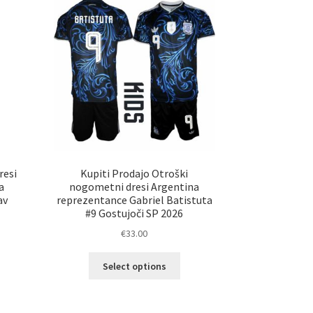
resi
Kupiti Prodajo Otroški
a
nogometni dresi Argentina
av
reprezentance Gabriel Batistuta
#9 Gostujoči SP 2026
€
33.00
Ta
elek
Select options
izdelek
a
ima
č
več
ičic.