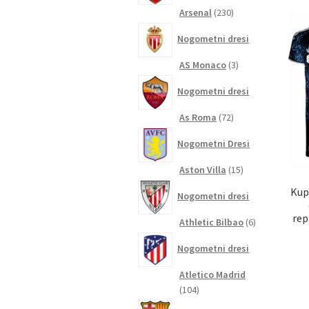
230
Arsenal
230
izdelkov
Nogometni dresi
3
AS Monaco
3
izdelki
Nogometni dresi
72
As Roma
72
izdelkov
Nogometni Dresi
15
Aston Villa
15
izdelkov
Kup
Nogometni dresi
rep
6
Athletic Bilbao
6
izdelkov
Nogometni dresi
Atletico Madrid
104
104
izdelki