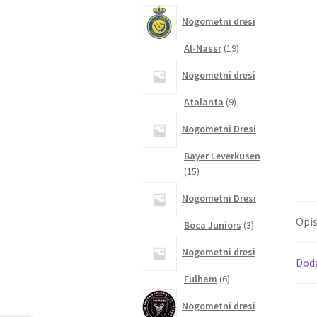
izdelkov
Nogometni dresi
19
Al-Nassr
19
izdelkov
Nogometni dresi
9
Atalanta
9
izdelkov
Nogometni Dresi
Bayer Leverkusen
15
15
izdelkov
Nogometni Dresi
Opi
3
Boca Juniors
3
izdelki
Nogometni dresi
Dod
6
Fulham
6
izdelkov
Nogometni dresi