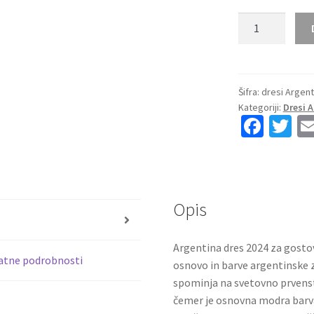
Kupiti
prodajo
Otroški
Nogometni
dresi
Šifra:
dresi Argent
Kategoriji:
Dresi 
za
Fa
T
otroke
ce
wi
Argentina
Gostujoči
b
tt
Copa
o
er
America
Opis
o
2024
s
Julian
k
Argentina dres 2024 za gost
Alvarez
atne podrobnosti
osnovo in barve argentinske 
9
spominja na svetovno prvenstv
količina
čemer je osnovna modra barva 