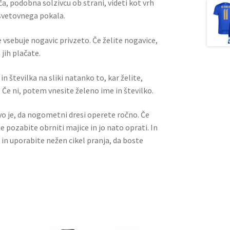
ča, podobna solzivcu ob strani, videti kot vrh
svetovnega pokala.
 vsebuje nogavic privzeto. Če želite nogavice,
jih plačate.
n številka na sliki natanko to, kar želite,
 Če ni, potem vnesite želeno ime in številko.
ivo je, da nogometni dresi operete ročno. Če
ne pozabite obrniti majice in jo nato oprati. In
 in uporabite nežen cikel pranja, da boste