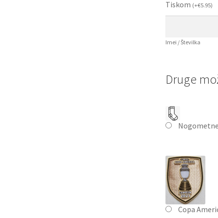
Tiskom
(
+
€
5.95
)
Imei / Številka
Druge mož
Nogometne
Copa Ameri