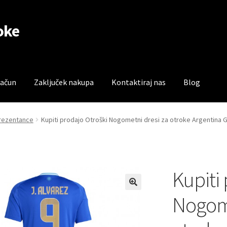
oke
račun
Zaključek nakupa
Kontaktiraj nas
Blog
čun
Trgovina
Zaključek nakupa
prezentance
Kupiti prodajo Otroški Nogometni dresi za otroke Argentina G
Kupiti
Nogome