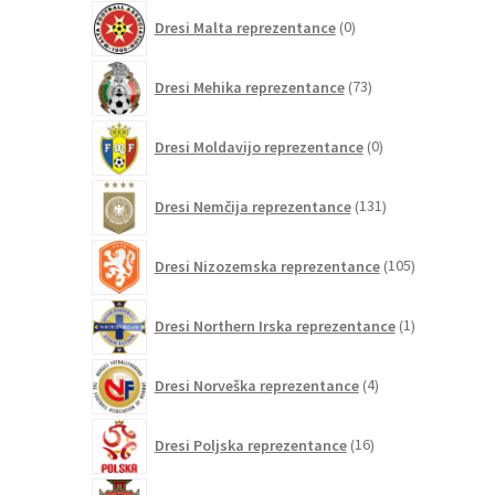
0
Dresi Malta reprezentance
0
izdelkov
73
Dresi Mehika reprezentance
73
izdelkov
0
Dresi Moldavijo reprezentance
0
izdelkov
131
Dresi Nemčija reprezentance
131
izdelkov
105
Dresi Nizozemska reprezentance
105
izdelkov
1
Dresi Northern Irska reprezentance
1
izdelek
4
Dresi Norveška reprezentance
4
izdelki
16
Dresi Poljska reprezentance
16
izdelkov
160