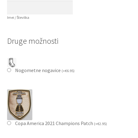
Imei / Številka
Druge možnosti
Nogometne nogavice
(
+
€
6.95
)
Copa America 2021 Champions Patch
(
+
€
2.95
)