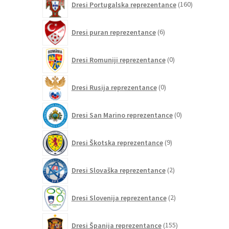
Dresi Portugalska reprezentance
160
izdelkov
6
Dresi puran reprezentance
6
izdelkov
0
Dresi Romuniji reprezentance
0
izdelkov
0
Dresi Rusija reprezentance
0
izdelkov
0
Dresi San Marino reprezentance
0
izdelkov
9
Dresi Škotska reprezentance
9
izdelkov
2
Dresi Slovaška reprezentance
2
izdelka
2
Dresi Slovenija reprezentance
2
izdelka
155
Dresi Španija reprezentance
155