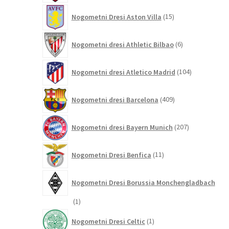
15
Nogometni Dresi Aston Villa
15
izdelkov
6
Nogometni dresi Athletic Bilbao
6
izdelkov
104
Nogometni dresi Atletico Madrid
104
izdelki
409
Nogometni dresi Barcelona
409
izdelkov
207
Nogometni dresi Bayern Munich
207
izdelkov
11
Nogometni Dresi Benfica
11
izdelkov
Nogometni Dresi Borussia Monchengladbach
1
1
izdelek
1
Nogometni Dresi Celtic
1
izdelek