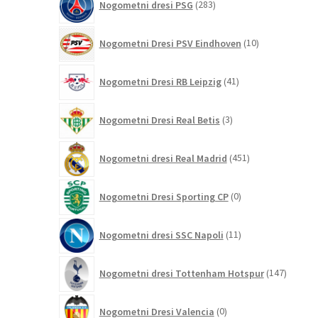
Nogometni dresi PSG
283
izdelkov
10
Nogometni Dresi PSV Eindhoven
10
izdelkov
41
Nogometni Dresi RB Leipzig
41
izdelkov
3
Nogometni Dresi Real Betis
3
izdelki
451
Nogometni dresi Real Madrid
451
izdelkov
0
Nogometni Dresi Sporting CP
0
izdelkov
11
Nogometni dresi SSC Napoli
11
izdelkov
147
Nogometni dresi Tottenham Hotspur
147
izdelko
0
Nogometni Dresi Valencia
0
izdelkov