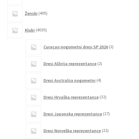
405
Ženski
405
izdelkov
4035
Klubi
4035
izdelkov
2
Curaçao nogometni dresi SP 2026
2
izdelka
2
Dresi Alžirija reprezentance
2
izdelka
4
Dresi Avstralija nogometni
4
izdelki
32
Dresi Hrvaška reprezentance
32
izdelkov
27
Dresi Japonska reprezentance
27
izdelkov
22
Dresi Norveška reprezentance
22
izdelkov