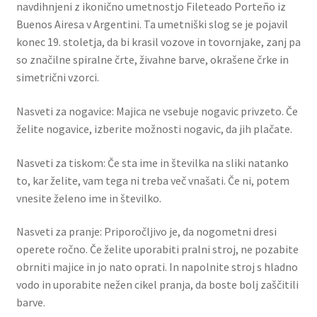
navdihnjeni z ikonično umetnostjo Fileteado Porteño iz
Buenos Airesa v Argentini. Ta umetniški slog se je pojavil
konec 19. stoletja, da bi krasil vozove in tovornjake, zanj pa
so značilne spiralne črte, živahne barve, okrašene črke in
simetrični vzorci.
Nasveti za nogavice: Majica ne vsebuje nogavic privzeto. Če
želite nogavice, izberite možnosti nogavic, da jih plačate.
Nasveti za tiskom: Če sta ime in številka na sliki natanko
to, kar želite, vam tega ni treba več vnašati. Če ni, potem
vnesite želeno ime in številko.
Nasveti za pranje: Priporočljivo je, da nogometni dresi
operete ročno. Če želite uporabiti pralni stroj, ne pozabite
obrniti majice in jo nato oprati. In napolnite stroj s hladno
vodo in uporabite nežen cikel pranja, da boste bolj zaščitili
barve.