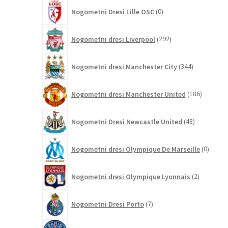
0
Nogometni Dresi Lille OSC
0
izdelkov
292
Nogometni dresi Liverpool
292
izdelkov
344
Nogometni dresi Manchester City
344
izdelkov
186
Nogometni dresi Manchester United
186
izdelkov
48
Nogometni Dresi Newcastle United
48
izdelkov
0
Nogometni dresi Olympique De Marseille
0
izdelk
2
Nogometni dresi Olympique Lyonnais
2
izdelka
7
Nogometni Dresi Porto
7
izdelkov
283