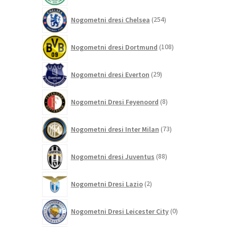
254
Nogometni dresi Chelsea
254
izdelkov
108
Nogometni dresi Dortmund
108
izdelkov
29
Nogometni dresi Everton
29
izdelkov
8
Nogometni Dresi Feyenoord
8
izdelkov
73
Nogometni dresi Inter Milan
73
izdelkov
88
Nogometni dresi Juventus
88
izdelkov
2
Nogometni Dresi Lazio
2
izdelka
0
Nogometni Dresi Leicester City
0
izdelkov