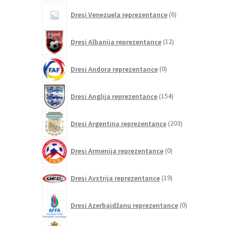
6
Dresi Venezuela reprezentance
6
izdelkov
12
Dresi Albanija reprezentance
12
izdelkov
0
Dresi Andora reprezentance
0
izdelkov
154
Dresi Anglija reprezentance
154
izdelkov
203
Dresi Argentina reprezentance
203
izdelki
0
Dresi Armenija reprezentance
0
izdelkov
19
Dresi Avstrija reprezentance
19
izdelkov
0
Dresi Azerbajdžanu reprezentance
0
izdelkov
84