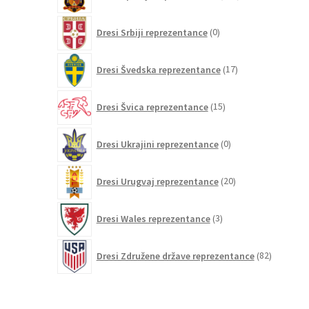
izdelkov
0
Dresi Srbiji reprezentance
0
izdelkov
17
Dresi Švedska reprezentance
17
izdelkov
15
Dresi Švica reprezentance
15
izdelkov
0
Dresi Ukrajini reprezentance
0
izdelkov
20
Dresi Urugvaj reprezentance
20
izdelkov
3
Dresi Wales reprezentance
3
izdelki
82
Dresi Združene države reprezentance
82
izdelkov