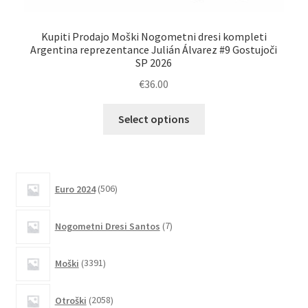
Kupiti Prodajo Moški Nogometni dresi kompleti
Argentina reprezentance Julián Álvarez #9 Gostujoči
SP 2026
€
36.00
Ta
Select options
izdelek
ima
več
različic.
506
Euro 2024
506
izdelkov
Možnosti
lahko
7
Nogometni Dresi Santos
7
izberete
izdelkov
na
3391
Moški
3391
strani
izdelkov
izdelka
2058
Otroški
2058
izdelkov