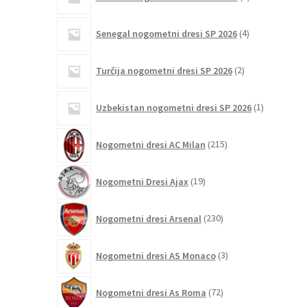
izdelki
4
Senegal nogometni dresi SP 2026
4
izdelki
2
Turčija nogometni dresi SP 2026
2
izdelka
1
Uzbekistan nogometni dresi SP 2026
1
izdelek
215
Nogometni dresi AC Milan
215
izdelkov
19
Nogometni Dresi Ajax
19
izdelkov
230
Nogometni dresi Arsenal
230
izdelkov
3
Nogometni dresi AS Monaco
3
izdelki
72
Nogometni dresi As Roma
72
izdelkov