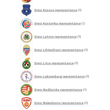
0
Dresi Kosovo reprezentance
0
izdelkov
1
Dresi Kostarika reprezentance
1
izdelek
0
Dresi Latvija reprezentance
0
izdelkov
0
Dresi Lihtenštajn reprezentance
0
izdelkov
0
Dresi Litva reprezentance
0
izdelkov
0
Dresi Luksemburg reprezentance
0
izdelkov
3
Dresi Madžarska reprezentance
3
izdelki
0
Dresi Makedonija reprezentance
0
izdelkov