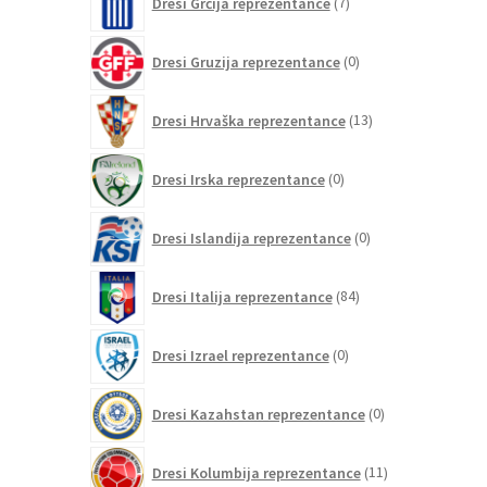
Dresi Grčija reprezentance
7
izdelkov
0
Dresi Gruzija reprezentance
0
izdelkov
13
Dresi Hrvaška reprezentance
13
izdelkov
0
Dresi Irska reprezentance
0
izdelkov
0
Dresi Islandija reprezentance
0
izdelkov
84
Dresi Italija reprezentance
84
izdelkov
0
Dresi Izrael reprezentance
0
izdelkov
0
Dresi Kazahstan reprezentance
0
izdelkov
11
Dresi Kolumbija reprezentance
11
izdelkov