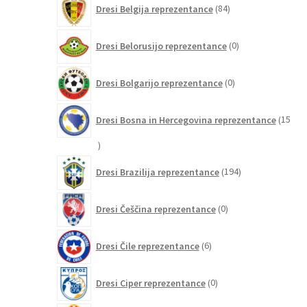
Dresi Belgija reprezentance
84
izdelkov
0
Dresi Belorusijo reprezentance
0
izdelkov
0
Dresi Bolgarijo reprezentance
0
izdelkov
Dresi Bosna in Hercegovina reprezentance
15
15
izdelkov
194
Dresi Brazilija reprezentance
194
izdelkov
0
Dresi Češčina reprezentance
0
izdelkov
6
Dresi Čile reprezentance
6
izdelkov
0
Dresi Ciper reprezentance
0
izdelkov