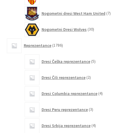
7
Nogometni dresi West Ham United
7
izdelkov
30
Nogometni Dresi Wolves
30
izdelkov
1786
Reprezentance
1786
izdelkov
5
Dresi Češka reprezentance
5
izdelkov
2
Dresi Čili reprezentance
2
izdelka
4
Dresi Columbia reprezentance
4
izdelki
3
Dresi Peru reprezentance
3
izdelki
4
Dresi Srbija reprezentance
4
izdelki