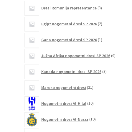
3
Dresi Romunija reprezentance
3
izdelki
2
Egipt nogometni dresi SP 2026
2
izdelka
1
Gana nogometni dresi SP 2026
1
izdelek
6
Južna Afrika nogometni dresi SP 2026
6
izdelkov
3
Kanada nogometni dresi SP 2026
3
izdelki
21
Maroko nogometni dresi
21
izdelkov
10
Nogometni dresi Al-Hilal
10
izdelkov
19
Nogometni dresi Al-Nassr
19
izdelkov
9