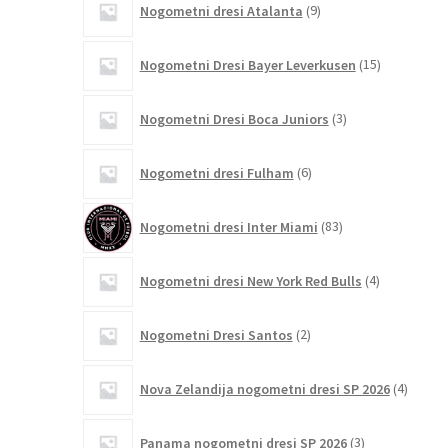
Nogometni dresi Atalanta
9
izdelkov
15
Nogometni Dresi Bayer Leverkusen
15
izdelkov
3
Nogometni Dresi Boca Juniors
3
izdelki
6
Nogometni dresi Fulham
6
izdelkov
83
Nogometni dresi Inter Miami
83
izdelkov
4
Nogometni dresi New York Red Bulls
4
izdelki
2
Nogometni Dresi Santos
2
izdelka
4
Nova Zelandija nogometni dresi SP 2026
4
izdelki
3
Panama nogometni dresi SP 2026
3