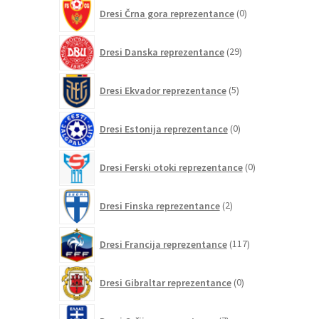
0
Dresi Črna gora reprezentance
0
izdelkov
29
Dresi Danska reprezentance
29
izdelkov
5
Dresi Ekvador reprezentance
5
izdelkov
0
Dresi Estonija reprezentance
0
izdelkov
0
Dresi Ferski otoki reprezentance
0
izdelkov
2
Dresi Finska reprezentance
2
izdelka
117
Dresi Francija reprezentance
117
izdelkov
0
Dresi Gibraltar reprezentance
0
izdelkov
7