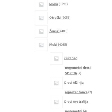
3391
Moški
3391
izdelkov
2058
Otroški
2058
izdelkov
405
Ženski
405
izdelkov
4035
Klubi
4035
izdelkov
Curaçao
nogometni dresi
2
SP 2026
2
izdelka
Dresi Alžirija
2
reprezentance
2
izdelka
Dresi Avstralija
4
nogometni
4