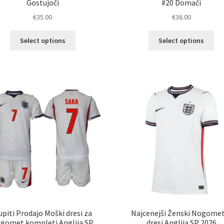
Gostujoči
#20 Domači
€
35.00
€
36.00
Ta
Ta
Select options
Select options
izdelek
izd
ima
im
več
ve
različic.
razl
Možnosti
Mož
lahko
lah
izberete
izb
na
na
strani
str
izdelka
izd
upiti Prodajo Moški dresi za
Najcenejši Ženski Nogome
gomet kompleti Anglija SP
dresi Anglija SP 2026