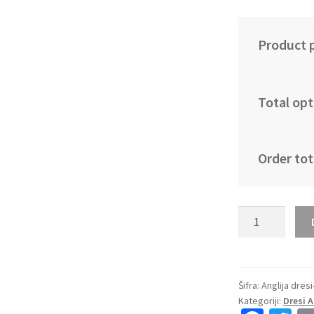
Product p
Total opt
Order tot
Kupiti
Prodajo
Nogometni
dresi
kompleti
Šifra:
Anglija dresi
Kategoriji:
Dresi 
Anglija