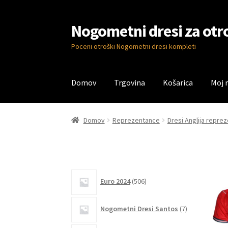
Nogometni dresi za otr
Skip
Skip
to
to
Poceni otroški Nogometni dresi kompleti
navigation
content
Domov
Trgovina
Košarica
Moj 
Domov
Blog
Kontaktiraj nas
Košarica
Moj ra
Domov
Reprezentance
Dresi Anglija repre
506
Euro 2024
506
izdelkov
7
Nogometni Dresi Santos
7
izdelkov