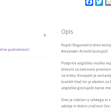
Fa
T
SP
ce
wi
2026
reprezentance
b
tt
Trent
o
er
Alexander-
Opis
o
Arnold
s
#8
k
Kupiti Nogometni dresi komp
Gostujoči
atne podrobnosti
Alexander-Arnold Gostujoči
količina
Podprite angleško moško re
dresom za svetovno prvenstv
na hrbtu. Komplet je sestavlje
kratkih hlač ter je idealen za 
angleške gostujoče barve me
Dres je izdelan iz lahkega in 
udobje in dobro zračnost čez