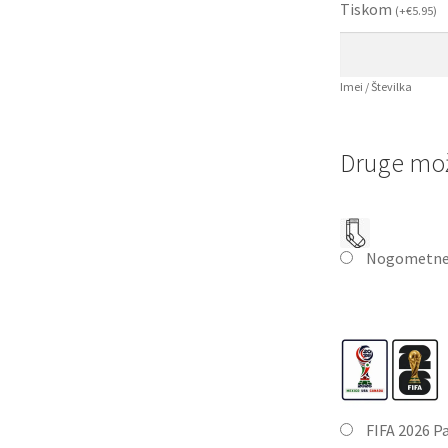
Tiskom
(
+
€
5.95
)
Imei / Številka
Druge mož
Nogometne
FIFA 2026 P