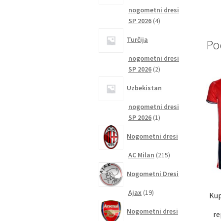
nogometni dresi
4
SP 2026
4
izdelki
Turčija
Po
nogometni dresi
2
SP 2026
2
izdelka
Uzbekistan
nogometni dresi
1
SP 2026
1
izdelek
Nogometni dresi
215
AC Milan
215
izdelkov
Nogometni Dresi
19
Ajax
19
Kup
izdelkov
Nogometni dresi
re