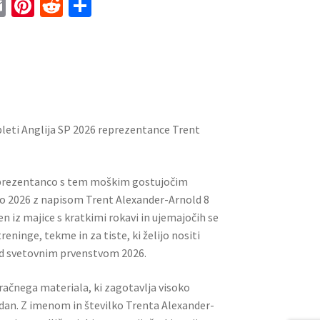
E
Pi
R
S
m
nt
e
h
ai
er
d
ar
l
es
di
e
t
t
leti Anglija SP 2026 reprezentance Trent
prezentanco s tem moškim gostujočim
o 2026 z napisom Trent Alexander-Arnold 8
n iz majice s kratkimi rokavi in ​​ujemajočih se
treninge, tekme in za tiste, ki želijo nositi
d svetovnim prvenstvom 2026.
zračnega materiala, ki zagotavlja visoko
 dan. Z imenom in številko Trenta Alexander-