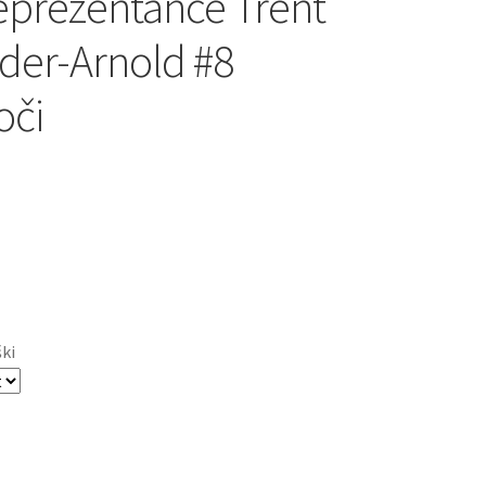
eprezentance Trent
der-Arnold #8
oči
ški