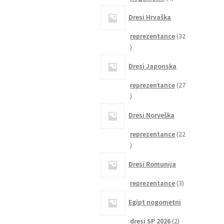
izdelki
Dresi Hrvaška
reprezentance
32
32
izdelkov
Dresi Japonska
reprezentance
27
27
izdelkov
Dresi Norveška
reprezentance
22
22
izdelkov
Dresi Romunija
3
reprezentance
3
izdelki
Egipt nogometni
2
dresi SP 2026
2