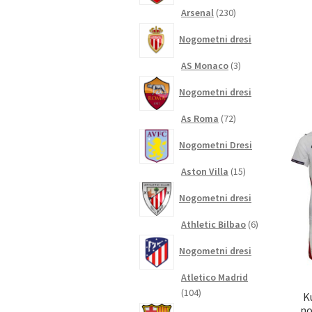
230
Arsenal
230
izdelkov
Nogometni dresi
3
AS Monaco
3
izdelki
Nogometni dresi
72
As Roma
72
izdelkov
Nogometni Dresi
15
Aston Villa
15
izdelkov
Nogometni dresi
6
Athletic Bilbao
6
izdelkov
Nogometni dresi
Atletico Madrid
104
104
K
izdelki
no