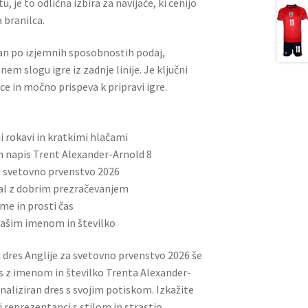
, je to odlična izbira za navijače, ki cenijo
 branilca.
an po izjemnih sposobnostih podaj,
m slogu igre iz zadnje linije. Je ključni
e in močno prispeva k pripravi igre.
rokavi in ​​kratkimi hlačami
n napis Trent Alexander-Arnold 8
a svetovno prvenstvo 2026
ial z dobrim prezračevanjem
me in prosti čas
vašim imenom in številko
 dres Anglije za svetovno prvenstvo 2026 še
 z imenom in številko Trenta Alexander-
onaliziran dres s svojim potiskom. Izkažite
reprezentanci s stilom in strastjo.