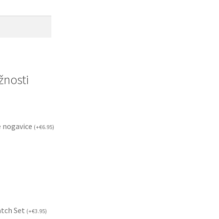
nosti
 nogavice
(
+
€
6.95
)
atch Set
(
+
€
3.95
)