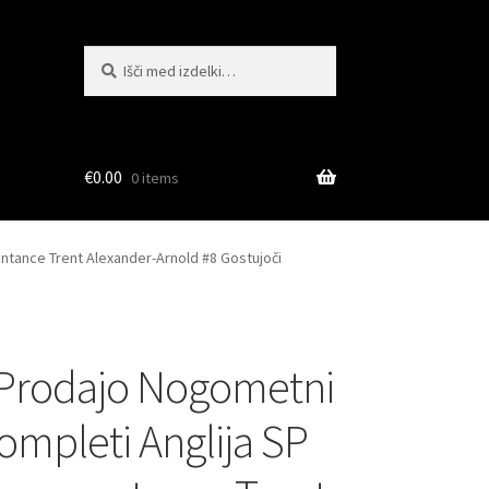
Išči:
Iskanje
€
0.00
0 items
entance Trent Alexander-Arnold #8 Gostujoči
 Prodajo Nogometni
kompleti Anglija SP