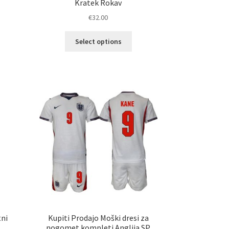
Kratek Rokav
€
32.00
Ta
Select options
elek
izdelek
a
ima
č
več
ičic.
različic.
nosti
Možnosti
ko
lahko
erete
izberete
na
ani
strani
elka
izdelka
tni
Kupiti Prodajo Moški dresi za
nogomet kompleti Anglija SP