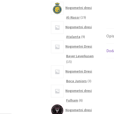
izdelkov
Nogometni dresi
19
Al-Nassr
19
izdelkov
Nogometni dresi
Opi
9
Atalanta
9
izdelkov
Nogometni Dresi
Dod
Bayer Leverkusen
15
15
izdelkov
Nogometni Dresi
3
Boca Juniors
3
izdelki
Nogometni dresi
6
Fulham
6
izdelkov
Nogometni dresi