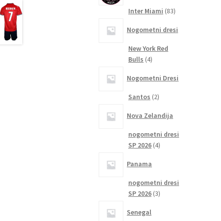
83
Inter Miami
83
izdelkov
Nogometni dresi
New York Red
4
Bulls
4
izdelki
Nogometni Dresi
2
Santos
2
izdelka
Nova Zelandija
nogometni dresi
4
SP 2026
4
izdelki
Panama
nogometni dresi
3
SP 2026
3
izdelki
Senegal