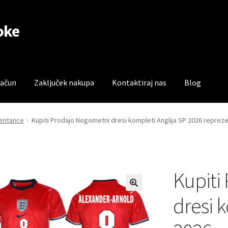
oke
račun
Zaključek nakupa
Kontaktiraj nas
Blog
čun
Trgovina
Zaključek nakupa
zentance
Kupiti Prodajo Nogometni dresi kompleti Anglija SP 2026 reprez
Kupiti
dresi 