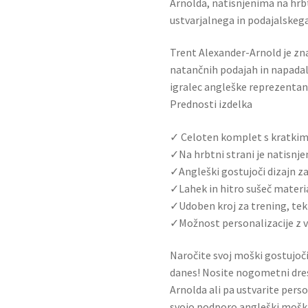
Arnolda, natisnjenima na hrbtu
ustvarjalnega in podajalskega
Trent Alexander-Arnold je zn
natančnih podajah in napadalne
igralec angleške reprezentanc
Prednosti izdelka
✓ Celoten komplet s kratkimi 
✓Na hrbtni strani je natisnje
✓Angleški gostujoči dizajn z
✓Lahek in hitro sušeč mater
✓Udoben kroj za trening, tek
✓Možnost personalizacije z 
Naročite svoj moški gostujoči
danes! Nosite nogometni dres
Arnolda ali pa ustvarite pers
svojo podporo angleški moški 