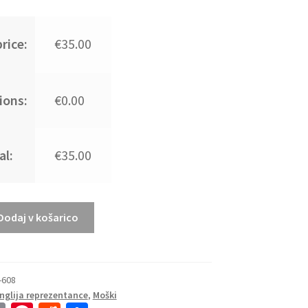
rice:
€35.00
ions:
€0.00
al:
€35.00
Dodaj v košarico
-608
Anglija reprezentance
,
Moški