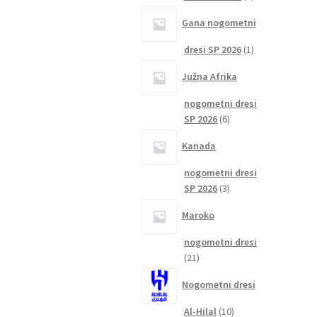
izdelka
Gana nogometni
1
dresi SP 2026
1
izdelek
Južna Afrika
nogometni dresi
6
SP 2026
6
izdelkov
Kanada
nogometni dresi
3
SP 2026
3
izdelki
Maroko
nogometni dresi
21
21
izdelkov
Nogometni dresi
10
Al-Hilal
10