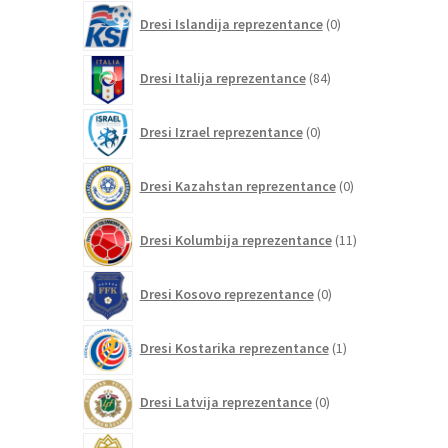
0
Dresi Islandija reprezentance
0
izdelkov
84
Dresi Italija reprezentance
84
izdelkov
0
Dresi Izrael reprezentance
0
izdelkov
0
Dresi Kazahstan reprezentance
0
izdelkov
11
Dresi Kolumbija reprezentance
11
izdelkov
0
Dresi Kosovo reprezentance
0
izdelkov
1
Dresi Kostarika reprezentance
1
izdelek
0
Dresi Latvija reprezentance
0
izdelkov
0