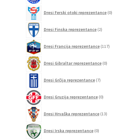
0
Dresi Ferski otoki reprezentance
0
izdelkov
2
Dresi Finska reprezentance
2
izdelka
117
Dresi Francija reprezentance
117
izdelkov
0
Dresi Gibraltar reprezentance
0
izdelkov
7
Dresi Grčija reprezentance
7
izdelkov
0
Dresi Gruzija reprezentance
0
izdelkov
13
Dresi Hrvaška reprezentance
13
izdelkov
0
Dresi Irska reprezentance
0
izdelkov