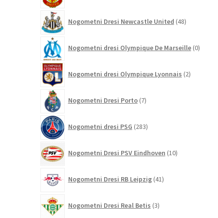
48
Nogometni Dresi Newcastle United
48
izdelkov
0
Nogometni dresi Olympique De Marseille
0
izdelk
2
Nogometni dresi Olympique Lyonnais
2
izdelka
7
Nogometni Dresi Porto
7
izdelkov
283
Nogometni dresi PSG
283
izdelkov
10
Nogometni Dresi PSV Eindhoven
10
izdelkov
41
Nogometni Dresi RB Leipzig
41
izdelkov
3
Nogometni Dresi Real Betis
3
izdelki