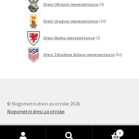
0
Dresi Ukrajini reprezentance
0
izdelkov
20
Dresi Urugvaj reprezentance
20
izdelkov
3
Dresi Wales reprezentance
3
izdelki
82
Dresi Združene države reprezentance
82
izdelkov
© Nogometni dresi za otroke 2026
Nogometni dresi za otroke
.
0