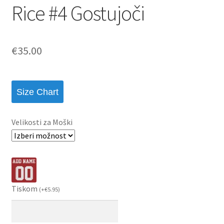
Rice #4 Gostujoči
€
35.00
Size Chart
Velikosti za Moški
Tiskom
(
+
€
5.95
)