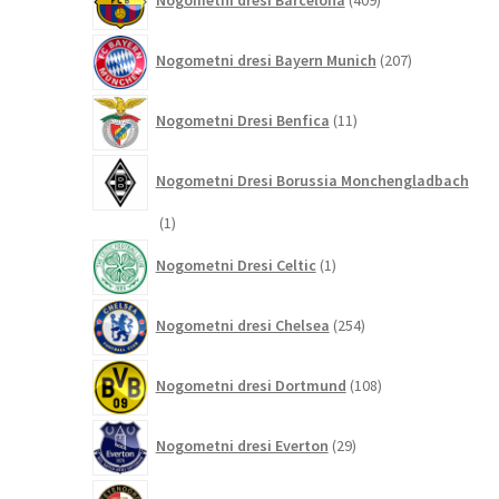
Nogometni dresi Barcelona
409
izdelkov
207
Nogometni dresi Bayern Munich
207
izdelkov
11
Nogometni Dresi Benfica
11
izdelkov
Nogometni Dresi Borussia Monchengladbach
1
1
izdelek
1
Nogometni Dresi Celtic
1
izdelek
254
Nogometni dresi Chelsea
254
izdelkov
108
Nogometni dresi Dortmund
108
izdelkov
29
Nogometni dresi Everton
29
izdelkov
8