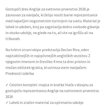
Gostujoči dres Anglije za svetovno prvenstvo 2026 je
zasnovan za navijače, ki želijo nositi barve reprezentance
med največjim nogometnim turnirjem na svetu. Material je
lahek in udoben, kroj pa zagotavlja dobro svobodo gibanja
in visoko udobje, ne glede na to, ali ste na igrišču ali na
tribunah.
Na hrbtni strani ekipo predstavlja Declan Rice, eden
najstabilnejših in najvplivnejših angleških vezistov. Z
njegovim imenom in številko 4 ima ta dres pristen in
močan občutek igralca, ki ustreza vsem navijačem.
Prednosti izdelka
✓ Celoten komplet: majica in kratke hlače v dizajnu za
gostujočo reprezentanco Anglije na svetovnem prvenstvu
2026
✓ Lahek in zračen material za optimalno udobje