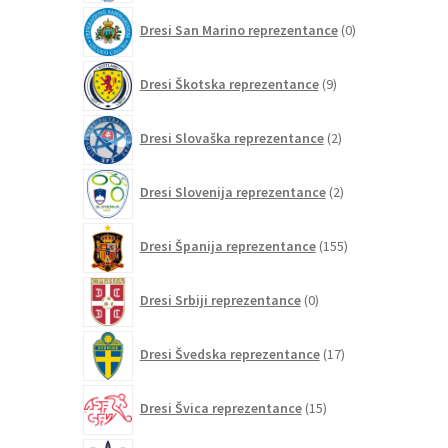
0
Dresi San Marino reprezentance
0
izdelkov
9
Dresi Škotska reprezentance
9
izdelkov
2
Dresi Slovaška reprezentance
2
izdelka
2
Dresi Slovenija reprezentance
2
izdelka
155
Dresi Španija reprezentance
155
izdelkov
0
Dresi Srbiji reprezentance
0
izdelkov
17
Dresi Švedska reprezentance
17
izdelkov
15
Dresi Švica reprezentance
15
izdelkov