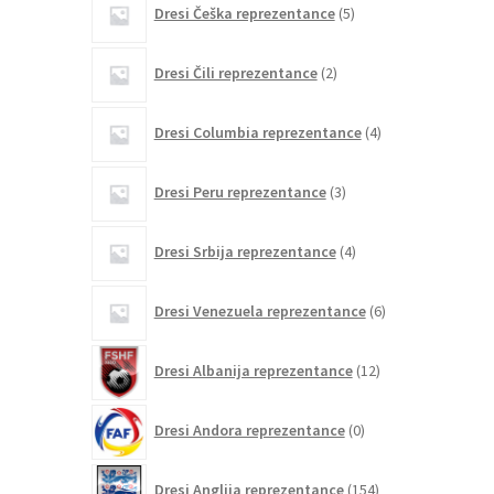
Dresi Češka reprezentance
5
izdelkov
2
Dresi Čili reprezentance
2
izdelka
4
Dresi Columbia reprezentance
4
izdelki
3
Dresi Peru reprezentance
3
izdelki
4
Dresi Srbija reprezentance
4
izdelki
6
Dresi Venezuela reprezentance
6
izdelkov
12
Dresi Albanija reprezentance
12
izdelkov
0
Dresi Andora reprezentance
0
izdelkov
154
Dresi Anglija reprezentance
154