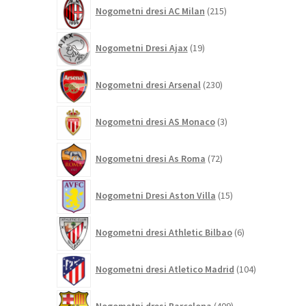
215
Nogometni dresi AC Milan
215
izdelkov
19
Nogometni Dresi Ajax
19
izdelkov
230
Nogometni dresi Arsenal
230
izdelkov
3
Nogometni dresi AS Monaco
3
izdelki
72
Nogometni dresi As Roma
72
izdelkov
15
Nogometni Dresi Aston Villa
15
izdelkov
6
Nogometni dresi Athletic Bilbao
6
izdelkov
104
Nogometni dresi Atletico Madrid
104
izdelki
409