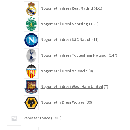
451
Nogometni dresi Real Madrid
451
izdelkov
0
Nogometni Dresi Sporting CP
0
izdelkov
11
Nogometni dresi SSC Napoli
11
izdelkov
147
Nogometni dresi Tottenham Hotspur
147
izdelko
0
Nogometni Dresi Valencia
0
izdelkov
7
Nogometni dresi West Ham United
7
izdelkov
30
Nogometni Dresi Wolves
30
izdelkov
1786
Reprezentance
1786
izdelkov
5