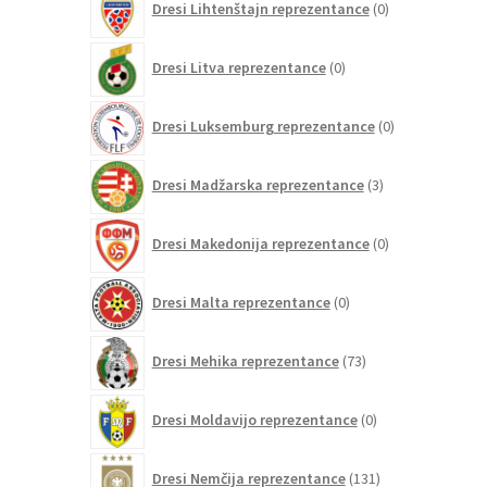
Dresi Lihtenštajn reprezentance
0
izdelkov
0
Dresi Litva reprezentance
0
izdelkov
0
Dresi Luksemburg reprezentance
0
izdelkov
3
Dresi Madžarska reprezentance
3
izdelki
0
Dresi Makedonija reprezentance
0
izdelkov
0
Dresi Malta reprezentance
0
izdelkov
73
Dresi Mehika reprezentance
73
izdelkov
0
Dresi Moldavijo reprezentance
0
izdelkov
131
Dresi Nemčija reprezentance
131