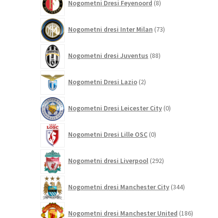
Nogometni Dresi Feyenoord
8
izdelkov
73
Nogometni dresi Inter Milan
73
izdelkov
88
Nogometni dresi Juventus
88
izdelkov
2
Nogometni Dresi Lazio
2
izdelka
0
Nogometni Dresi Leicester City
0
izdelkov
0
Nogometni Dresi Lille OSC
0
izdelkov
292
Nogometni dresi Liverpool
292
izdelkov
344
Nogometni dresi Manchester City
344
izdelkov
186
Nogometni dresi Manchester United
186
izdelkov