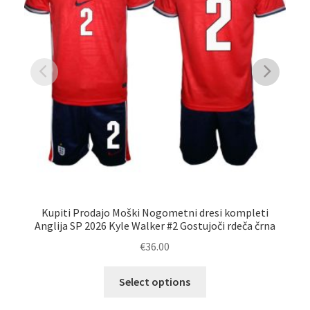
Kupiti Prodajo Moški Nogometni dresi kompleti
Anglija SP 2026 Kyle Walker #2 Gostujoči rdeča črna
A
€
36.00
Ta
Select options
izdelek
ima