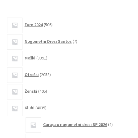
več
različic.
506
Možnosti
Euro 2024
506
izdelkov
lahko
7
izberete
Nogometni Dresi Santos
7
izdelkov
na
strani
3391
Moški
3391
izdelkov
izdelka
2058
Otroški
2058
izdelkov
405
Ženski
405
izdelkov
4035
Klubi
4035
izdelkov
2
Curaçao nogometni dresi SP 2026
2
izdelka
2