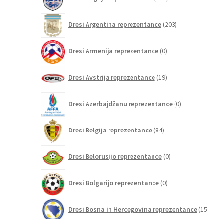
izdelkov
203
Dresi Argentina reprezentance
203
izdelki
0
Dresi Armenija reprezentance
0
izdelkov
19
Dresi Avstrija reprezentance
19
izdelkov
0
Dresi Azerbajdžanu reprezentance
0
izdelkov
84
Dresi Belgija reprezentance
84
izdelkov
0
Dresi Belorusijo reprezentance
0
izdelkov
0
Dresi Bolgarijo reprezentance
0
izdelkov
Dresi Bosna in Hercegovina reprezentance
15