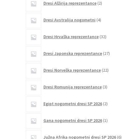
Dresi Alžirija reprezentance
2
izdelka
4
Dresi Avstralija nogometni
4
izdelki
32
Dresi Hrvaška reprezentance
32
izdelkov
27
Dresi Japonska reprezentance
27
izdelkov
22
Dresi Norveška reprezentance
22
izdelkov
3
Dresi Romunija reprezentance
3
izdelki
2
Egipt nogometni dresi SP 2026
2
izdelka
1
Gana nogometni dresi SP 2026
1
izdelek
6
Južna Afrika nogometni dresi SP 2026
6