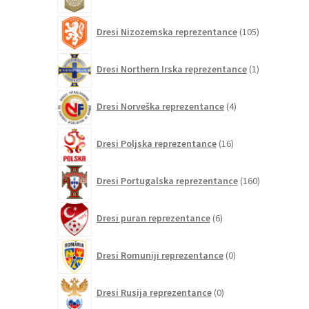
izdelkov
105
Dresi Nizozemska reprezentance
105
izdelkov
1
Dresi Northern Irska reprezentance
1
izdelek
4
Dresi Norveška reprezentance
4
izdelki
16
Dresi Poljska reprezentance
16
izdelkov
160
Dresi Portugalska reprezentance
160
izdelkov
6
Dresi puran reprezentance
6
izdelkov
0
Dresi Romuniji reprezentance
0
izdelkov
0
Dresi Rusija reprezentance
0
izdelkov