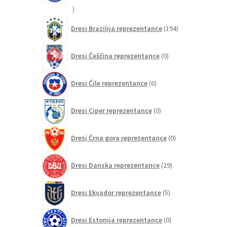
15
izdelkov
194
Dresi Brazilija reprezentance
194
izdelkov
0
Dresi Češčina reprezentance
0
izdelkov
6
Dresi Čile reprezentance
6
izdelkov
0
Dresi Ciper reprezentance
0
izdelkov
0
Dresi Črna gora reprezentance
0
izdelkov
29
Dresi Danska reprezentance
29
izdelkov
5
Dresi Ekvador reprezentance
5
izdelkov
0
Dresi Estonija reprezentance
0
izdelkov