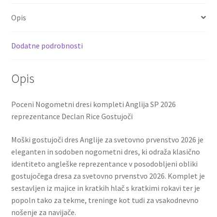
Declan
o
er
l
es
di
e
Rice
Opis
o
t
t
#4
Gostujoči
k
Dodatne podrobnosti
količina
Opis
Poceni Nogometni dresi kompleti Anglija SP 2026
reprezentance Declan Rice Gostujoči
Moški gostujoči dres Anglije za svetovno prvenstvo 2026 je
eleganten in sodoben nogometni dres, ki odraža klasično
identiteto angleške reprezentance v posodobljeni obliki
gostujočega dresa za svetovno prvenstvo 2026. Komplet je
sestavljen iz majice in kratkih hlač s kratkimi rokavi ter je
popoln tako za tekme, treninge kot tudi za vsakodnevno
nošenje za navijače.