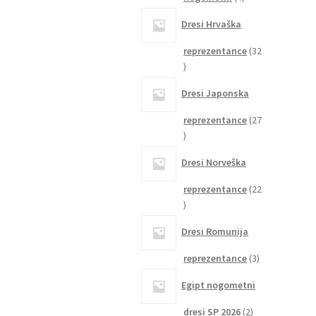
izdelki
Dresi Hrvaška
reprezentance
32
32
izdelkov
Dresi Japonska
reprezentance
27
27
izdelkov
Dresi Norveška
reprezentance
22
22
izdelkov
Dresi Romunija
3
reprezentance
3
izdelki
Egipt nogometni
2
dresi SP 2026
2