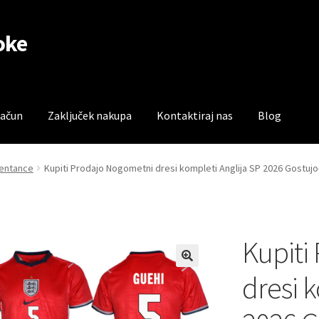
oke
račun
Zaključek nakupa
Kontaktiraj nas
Blog
čun
Trgovina
Zaključek nakupa
zentance
Kupiti Prodajo Nogometni dresi kompleti Anglija SP 2026 Gostujoč
Kupiti
dresi 