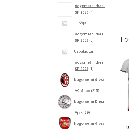
nogometni dresi
4
SP 2026
4
izdelki
Turčija
nogometni dresi
Po
2
SP 2026
2
izdelka
Uzbekistan
nogometni dresi
1
SP 2026
1
izdelek
Nogometni dresi
215
AC Milan
215
izdelkov
Nogometni Dresi
19
Ajax
19
izdelkov
Nogometni dresi
K