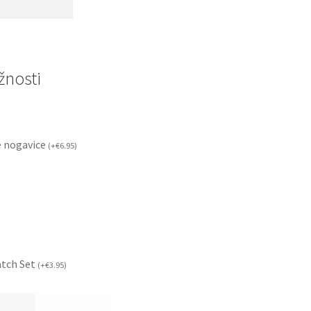
nosti
 nogavice
(
+
€
6.95
)
atch Set
(
+
€
3.95
)