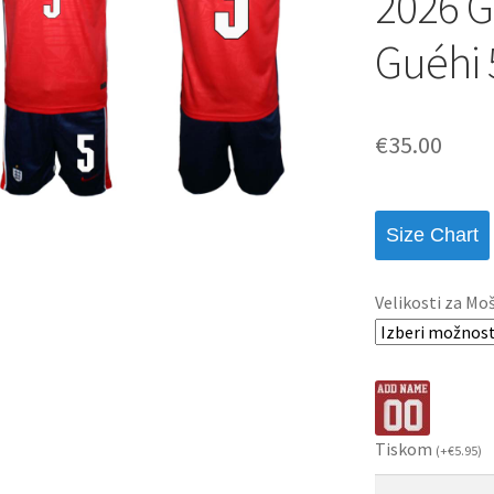
2026 G
Guéhi 
€
35.00
Size Chart
Velikosti za Mo
Tiskom
(
+
€
5.95
)