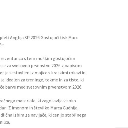
ai
er
d
ar
l
es
di
e
t
t
eti Anglija SP 2026 Gostujoči tisk Marc
če
prezentanco s tem moškim gostujočim
ce za svetovno prvenstvo 2026 z napisom
je sestavljen iz majice s kratkimi rokavi in ​​
 je idealen za treninge, tekme in za tiste, ki
joče barve med svetovnim prvenstvom 2026.
zračnega materiala, ki zagotavlja visoko
dan. Z imenom in številko Marca Guéhija,
dlična izbira za navijače, ki cenijo stabilnega
nilca.