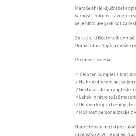
Marc Guéhi je ključni del angl
varnosti, mirnosti z žogo in 
se je hitro uveljavil kot zanesl
Za tiste, ki iščete tudi domač
Domači dres Anglija moške r
Prednosti izdelka
✓ Celoten komplet s kratkimi 
✓Na hrbtni strani natisnjen 
✓Gostujoči dizajn angleške 
✓Lahek in hitro sušeč mater
✓Udoben kroj za trening, tek
✓Možnost personalizacije z 
Naročite svoj moški gostujoč
prvenstvo 2026 še danes! Nos