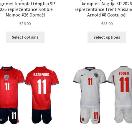
gomet kompleti Anglija SP
kompleti Anglija SP 202
026 reprezentance Kobbie
reprezentance Trent Alexan
Mainoo #26 Domači
Arnold #8 Gostujoči
€
36.00
€
35.00
Ta
Ta
Select options
Select options
izdelek
izd
ima
im
več
ve
različic.
razl
Možnosti
Mož
lahko
lah
izberete
izb
na
na
strani
str
izdelka
izd