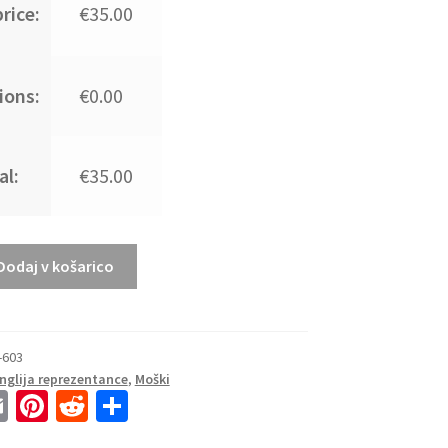
rice:
€35.00
ions:
€0.00
al:
€35.00
Dodaj v košarico
-603
Anglija reprezentance
,
Moški
E
Pi
R
S
m
nt
e
h