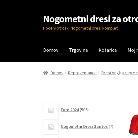
Nogometni dresi za otr
Skip
Skip
to
to
Poceni otroški Nogometni dresi kompleti
navigation
content
Domov
Trgovina
Košarica
Moj 
Domov
Blog
Kontaktiraj nas
Košarica
Moj ra
Domov
Reprezentance
Dresi Anglija repre
506
Euro 2024
506
izdelkov
7
Nogometni Dresi Santos
7
izdelkov