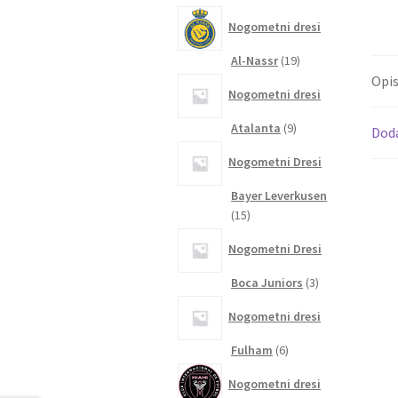
izdelkov
Nogometni dresi
19
Al-Nassr
19
izdelkov
Opi
Nogometni dresi
9
Atalanta
9
Dod
izdelkov
Nogometni Dresi
Bayer Leverkusen
15
15
izdelkov
Nogometni Dresi
3
Boca Juniors
3
izdelki
Nogometni dresi
6
Fulham
6
izdelkov
Nogometni dresi