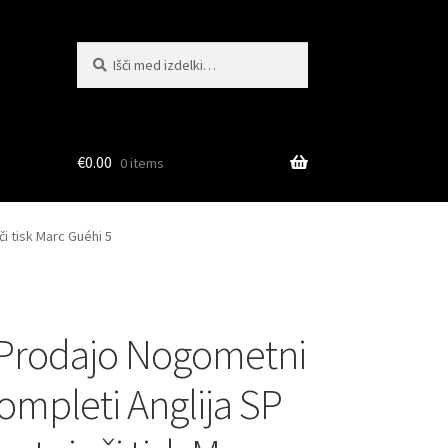
Išči:
Iskanje
€
0.00
0 items
i tisk Marc Guéhi 5
 Prodajo Nogometni
kompleti Anglija SP