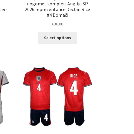
6
nogomet kompleti Anglija SP
der-
2026 reprezentance Declan Rice
#4 Domači
€
36.00
Ta
Select options
elek
izdelek
a
ima
č
več
ičic.
različic.
nosti
Možnosti
ko
lahko
erete
izberete
na
ani
strani
elka
izdelka