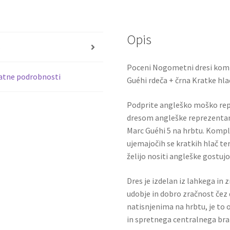
Gostujoči
b
tt
tisk
o
er
Marc
Opis
o
Guéhi
s
5
k
Poceni Nogometni dresi kompl
količina
atne podrobnosti
Guéhi rdeča + črna Kratke hla
Podprite angleško moško re
dresom angleške reprezentan
Marc Guéhi 5 na hrbtu. Komplet 
ujemajočih se kratkih hlač ter
želijo nositi angleške gostu
Dres je izdelan iz lahkega in 
udobje in dobro zračnost čez 
natisnjenima na hrbtu, je to o
in spretnega centralnega bra