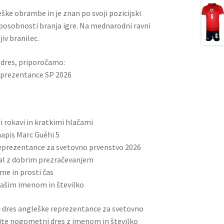
eške obrambe in je znan po svoji pozicijski
sposobnosti branja igre. Na mednarodni ravni
jiv branilec.
i dres, priporočamo:
eprezentance SP 2026
rokavi in ​​kratkimi hlačami
napis Marc Guéhi 5
reprezentance za svetovno prvenstvo 2026
ial z dobrim prezračevanjem
me in prosti čas
vašim imenom in številko
i dres angleške reprezentance za svetovno
ite nogometni dres z imenom in številko