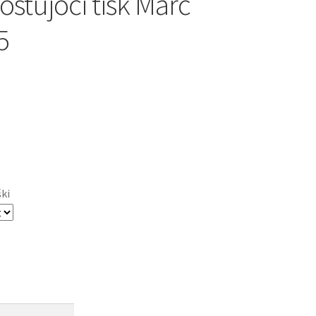
ostujoči tisk Marc
5
ški