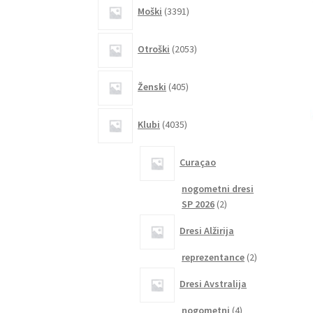
3391
Moški
3391
izdelkov
2053
Otroški
2053
izdelkov
405
Ženski
405
izdelkov
4035
Klubi
4035
izdelkov
Curaçao
nogometni dresi
2
SP 2026
2
izdelka
Dresi Alžirija
2
reprezentance
2
izdelka
Dresi Avstralija
4
nogometni
4