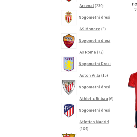
no
230
Arsenal
230
2
izdelkov
Nogometni dresi
3
AS Monaco
3
izdelki
Nogometni dresi
72
As Roma
72
izdelkov
Nogometni Dresi
15
Aston Villa
15
izdelkov
Nogometni dresi
6
Athletic Bilbao
6
izdelkov
Nogometni dresi
Atletico Madrid
104
104
izdelki