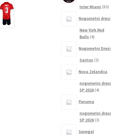
83
Inter Miami
83
izdelkov
Nogometni dresi
New York Red
4
Bulls
4
izdelki
Nogometni Dresi
2
Santos
2
izdelka
Nova Zelandija
nogometni dresi
4
SP 2026
4
izdelki
Panama
nogometni dresi
3
SP 2026
3
izdelki
Senegal