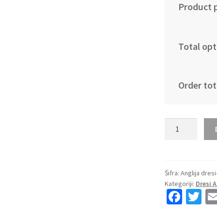
Product p
Total opt
Order tot
Kupiti
Prodajo
Nogometni
dresi
kompleti
Šifra:
Anglija dresi
Kategoriji:
Dresi 
Anglija
Fa
T
SP
ce
wi
2026