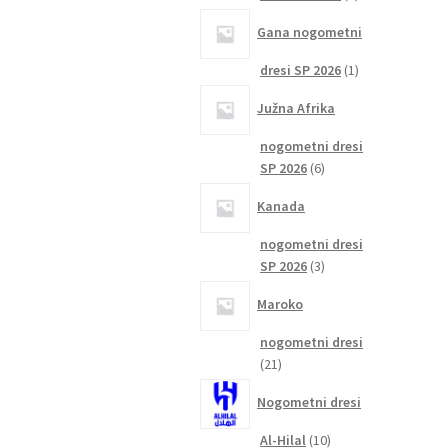
izdelka
Gana nogometni
1
dresi SP 2026
1
izdelek
Južna Afrika
nogometni dresi
6
SP 2026
6
izdelkov
Kanada
nogometni dresi
3
SP 2026
3
izdelki
Maroko
nogometni dresi
21
21
izdelkov
Nogometni dresi
10
Al-Hilal
10