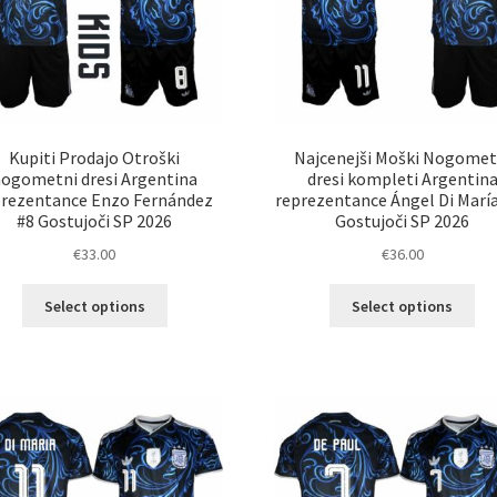
Kupiti Prodajo Otroški
Najcenejši Moški Nogomet
ogometni dresi Argentina
dresi kompleti Argentin
prezentance Enzo Fernández
reprezentance Ángel Di Marí
#8 Gostujoči SP 2026
Gostujoči SP 2026
€
33.00
€
36.00
Ta
Ta
Select options
Select options
izdelek
izd
ima
im
več
ve
različic.
razl
Možnosti
Mož
lahko
lah
izberete
izb
na
na