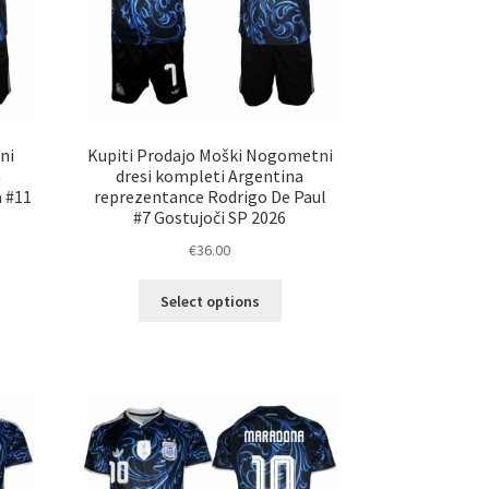
ni
Kupiti Prodajo Moški Nogometni
a
dresi kompleti Argentina
a #11
reprezentance Rodrigo De Paul
#7 Gostujoči SP 2026
€
36.00
Ta
Select options
elek
izdelek
a
ima
č
več
ičic.
različic.
nosti
Možnosti
ko
lahko
erete
izberete
na