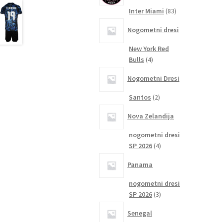
83
Inter Miami
83
izdelkov
Nogometni dresi
New York Red
4
Bulls
4
izdelki
Nogometni Dresi
2
Santos
2
izdelka
Nova Zelandija
nogometni dresi
4
SP 2026
4
izdelki
Panama
nogometni dresi
3
SP 2026
3
izdelki
Senegal