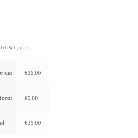
atch Set
(
+
€
3.95
)
rice:
€36.00
ions:
€0.00
al:
€36.00