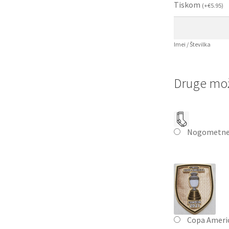
Tiskom
(
+
€
5.95
)
Imei / Številka
Druge mož
Nogometne
Copa Ameri