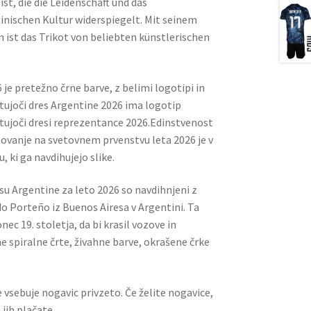
, die die Leidenschaft und das
tinischen Kultur widerspiegelt. Mit seinem
n ist das Trikot von beliebten künstlerischen
 je pretežno črne barve, z belimi logotipi in
tujoči dres Argentine 2026 ima logotip
ostujoči dresi reprezentance 2026.Edinstvenost
ovanje na svetovnem prvenstvu leta 2026 je v
ki ga navdihujejo slike.
esu Argentine za leto 2026 so navdihnjeni z
o Porteño iz Buenos Airesa v Argentini. Ta
nec 19. stoletja, da bi krasil vozove in
ne spiralne črte, živahne barve, okrašene črke
 vsebuje nogavic privzeto. Če želite nogavice,
jih plačate.