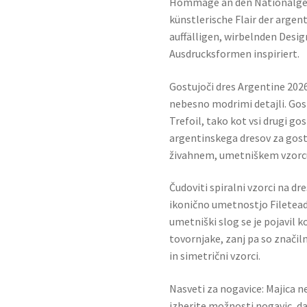
Hommage an den Nationalgeist
künstlerische Flair der argen
auffälligen, wirbelnden Desig
Ausdrucksformen inspiriert.
Gostujoči dres Argentine 2026
nebesno modrimi detajli. Gos
Trefoil, tako kot vsi drugi g
argentinskega dresov za gost
živahnem, umetniškem vzorcu, 
Čudoviti spiralni vzorci na dr
ikonično umetnostjo Filetead
umetniški slog se je pojavil ko
tovornjake, zanj pa so značil
in simetrični vzorci.
Nasveti za nogavice: Majica ne
izberite možnosti nogavic, da 