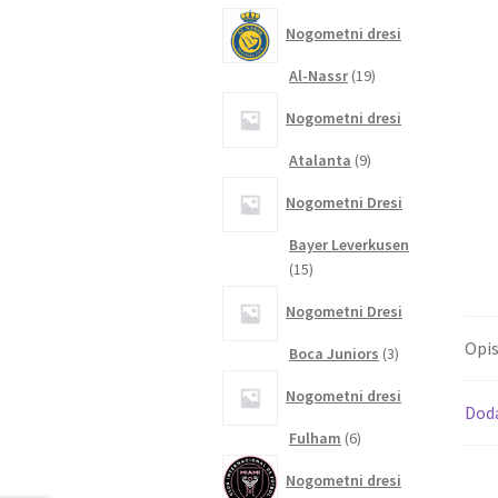
izdelkov
Nogometni dresi
19
Al-Nassr
19
izdelkov
Nogometni dresi
9
Atalanta
9
izdelkov
Nogometni Dresi
Bayer Leverkusen
15
15
izdelkov
Nogometni Dresi
Opi
3
Boca Juniors
3
izdelki
Nogometni dresi
Dod
6
Fulham
6
izdelkov
Nogometni dresi