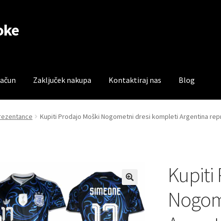
oke
račun
Zaključek nakupa
Kontaktiraj nas
Blog
čun
Trgovina
Zaključek nakupa
prezentance
Kupiti Prodajo Moški Nogometni dresi kompleti Argentina re
Kupiti
Nogome