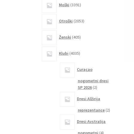
3391
Moški
3391
izdelkov
2053
Otroški
2053
izdelkov
405
Ženski
405
izdelkov
4035
Klubi
4035
izdelkov
Curaçao
nogometni dresi
2
SP 2026
2
izdelka
Dresi Alžirija
2
reprezentance
2
izdelka
Dresi Avstralija
4
nogometni
4