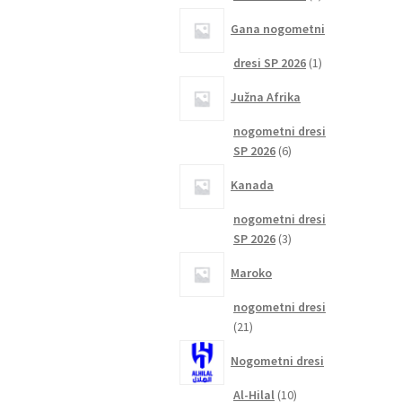
izdelka
Gana nogometni
1
dresi SP 2026
1
izdelek
Južna Afrika
nogometni dresi
6
SP 2026
6
izdelkov
Kanada
nogometni dresi
3
SP 2026
3
izdelki
Maroko
nogometni dresi
21
21
izdelkov
Nogometni dresi
10
Al-Hilal
10