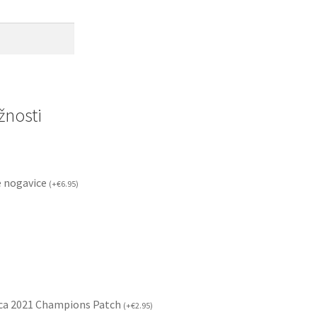
nosti
 nogavice
(
+
€
6.95
)
ca 2021 Champions Patch
(
+
€
2.95
)