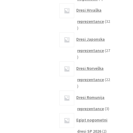
izdelki
Dresi Hrvaška
reprezentance
32
32
izdelkov
Dresi Japonska
reprezentance
27
27
izdelkov
Dresi Norveška
reprezentance
22
22
izdelkov
Dresi Romunija
3
reprezentance
3
izdelki
Egipt nogometni
2
dresi SP 2026
2