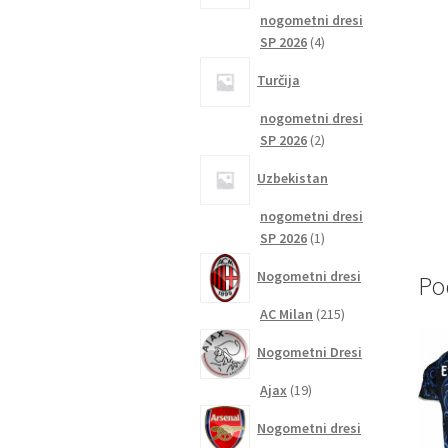
nogometni dresi
4
SP 2026
4
izdelki
Turčija
nogometni dresi
2
SP 2026
2
izdelka
Uzbekistan
nogometni dresi
1
SP 2026
1
izdelek
Nogometni dresi
Po
215
AC Milan
215
izdelkov
Nogometni Dresi
19
Ajax
19
izdelkov
Nogometni dresi