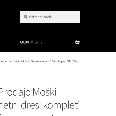
Išči:
Iskanje
€
0.00
0 items
prezentance Giuliano Simeone #17 Gostujoči SP 2026
 Prodajo Moški
tni dresi kompleti