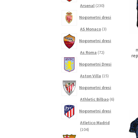
230
Arsenal
230
izdelkov
Nogometni dresi
3
AS Monaco
3
izdelki
Nogometni dresi
n
72
As Roma
72
re
izdelkov
Nogometni Dresi
15
Aston Villa
15
izdelkov
Nogometni dresi
6
Athletic Bilbao
6
izdelkov
Nogometni dresi
Atletico Madrid
104
104
izdelki