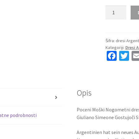
Kupiti
Prodajo
Moški
Nogometni
dresi
Šifra:
dresi Argent
Kategoriji:
Dresi 
kompleti
Fa
T
Argentina
ce
wi
reprezentance
Giuliano
b
tt
Simeone
o
er
#17
Opis
o
Gostujoči
s
SP
k
Poceni Moški Nogometni dres
2026
atne podrobnosti
Giuliano Simeone Gostujoči 
količina
Argentinien hat sein neues Au