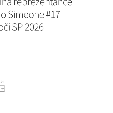
ina reprezentance
no Simeone #17
oči SP 2026
ški