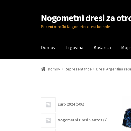
Nogometni dresi za otr
Skip
Skip
to
to
Poceni otroški Nogometni dresi kompleti
navigation
content
Domov
Trgovina
Košarica
Moj 
Domov
Blog
Kontaktiraj nas
Košarica
Moj ra
Domov
Reprezentance
Dresi Argentina re
506
Euro 2024
506
izdelkov
7
Nogometni Dresi Santos
7
izdelkov