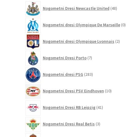
48
Nogometni Dresi Newcastle United
48
izdelkov
0
Nogometni dresi Olympique De Marseille
0
izdelk
2
Nogometni dresi Olympique Lyonnais
2
izdelka
7
Nogometni Dresi Porto
7
izdelkov
283
Nogometni dresi PSG
283
izdelkov
10
Nogometni Dresi PSV Eindhoven
10
izdelkov
41
Nogometni Dresi RB Leipzig
41
izdelkov
3
Nogometni Dresi Real Betis
3
izdelki
451