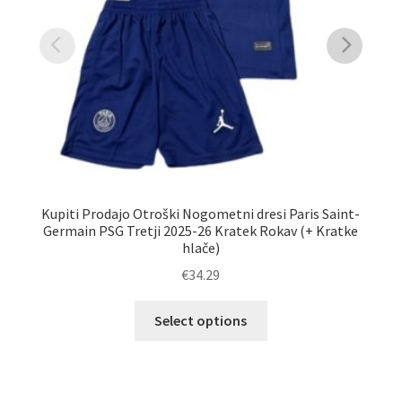
Kupiti Prodajo Otroški Nogometni dresi Paris Saint-
Naj
Germain PSG Tretji 2025-26 Kratek Rokav (+ Kratke
hlače)
€
34.29
Ta
Select options
izdelek
ima
več
različic.