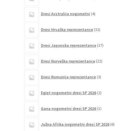
izdelka
4
Dresi Avstralija nogometni
4
izdelki
32
Dresi Hrvaška reprezentance
32
izdelkov
27
Dresi Japonska reprezentance
27
izdelkov
22
Dresi Norveška reprezentance
22
izdelkov
3
Dresi Romunija reprezentance
3
izdelki
2
Egipt nogometni dresi SP 2026
2
izdelka
1
Gana nogometni dresi SP 2026
1
izdelek
6
Južna Afrika nogometni dresi SP 2026
6
izdelkov