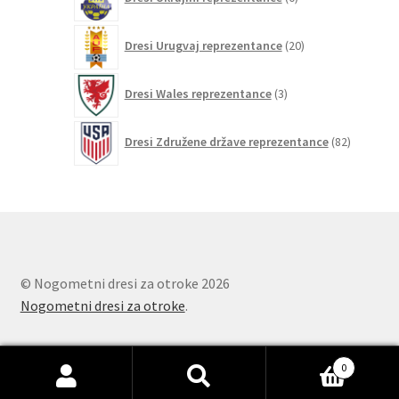
izdelkov
20
Dresi Urugvaj reprezentance
20
izdelkov
3
Dresi Wales reprezentance
3
izdelki
82
Dresi Združene države reprezentance
82
izdelkov
© Nogometni dresi za otroke 2026
Nogometni dresi za otroke
.
0
Išči:
Iskanje