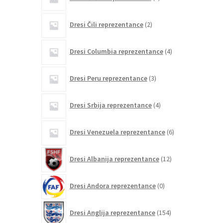
izdelkov
2
Dresi Čili reprezentance
2
izdelka
4
Dresi Columbia reprezentance
4
izdelki
3
Dresi Peru reprezentance
3
izdelki
4
Dresi Srbija reprezentance
4
izdelki
6
Dresi Venezuela reprezentance
6
izdelkov
12
Dresi Albanija reprezentance
12
izdelkov
0
Dresi Andora reprezentance
0
izdelkov
154
Dresi Anglija reprezentance
154
izdelkov