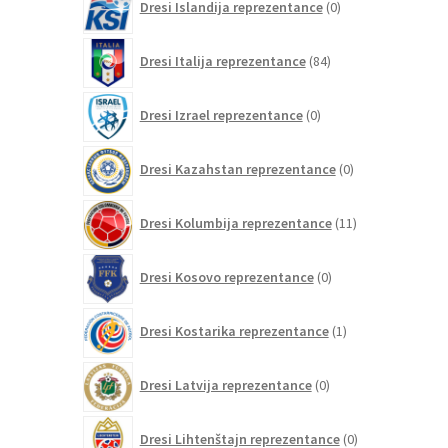
Dresi Islandija reprezentance
0
izdelkov
84
Dresi Italija reprezentance
84
izdelkov
0
Dresi Izrael reprezentance
0
izdelkov
0
Dresi Kazahstan reprezentance
0
izdelkov
11
Dresi Kolumbija reprezentance
11
izdelkov
0
Dresi Kosovo reprezentance
0
izdelkov
1
Dresi Kostarika reprezentance
1
izdelek
0
Dresi Latvija reprezentance
0
izdelkov
0
Dresi Lihtenštajn reprezentance
0
izdelkov