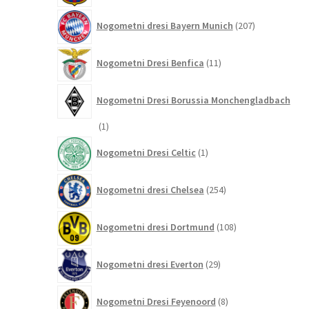
207
Nogometni dresi Bayern Munich
207
izdelkov
11
Nogometni Dresi Benfica
11
izdelkov
Nogometni Dresi Borussia Monchengladbach
1
1
izdelek
1
Nogometni Dresi Celtic
1
izdelek
254
Nogometni dresi Chelsea
254
izdelkov
108
Nogometni dresi Dortmund
108
izdelkov
29
Nogometni dresi Everton
29
izdelkov
8
Nogometni Dresi Feyenoord
8
izdelkov