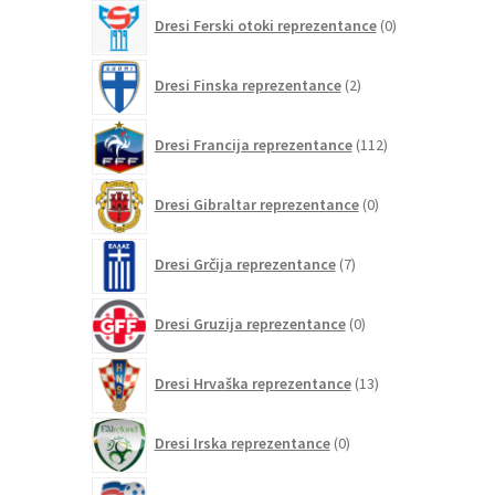
0
Dresi Ferski otoki reprezentance
0
izdelkov
2
Dresi Finska reprezentance
2
izdelka
112
Dresi Francija reprezentance
112
izdelkov
0
Dresi Gibraltar reprezentance
0
izdelkov
7
Dresi Grčija reprezentance
7
izdelkov
0
Dresi Gruzija reprezentance
0
izdelkov
13
Dresi Hrvaška reprezentance
13
izdelkov
0
Dresi Irska reprezentance
0
izdelkov
0