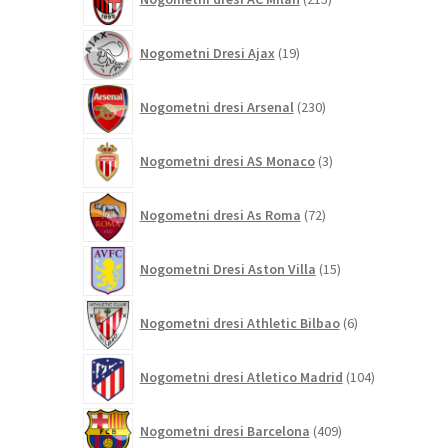
izdelkov
19
Nogometni Dresi Ajax
19
izdelkov
230
Nogometni dresi Arsenal
230
izdelkov
3
Nogometni dresi AS Monaco
3
izdelki
72
Nogometni dresi As Roma
72
izdelkov
15
Nogometni Dresi Aston Villa
15
izdelkov
6
Nogometni dresi Athletic Bilbao
6
izdelkov
104
Nogometni dresi Atletico Madrid
104
izdelki
409
Nogometni dresi Barcelona
409
izdelkov