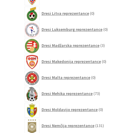
0
Dresi Litva reprezentance
0
izdelkov
0
Dresi Luksemburg reprezentance
0
izdelkov
3
Dresi Madžarska reprezentance
3
izdelki
0
Dresi Makedonija reprezentance
0
izdelkov
0
Dresi Malta reprezentance
0
izdelkov
73
Dresi Mehika reprezentance
73
izdelkov
0
Dresi Moldavijo reprezentance
0
izdelkov
131
Dresi Nemčija reprezentance
131
izdelkov