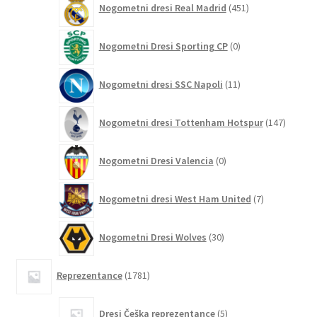
Nogometni dresi Real Madrid
451
izdelkov
0
Nogometni Dresi Sporting CP
0
izdelkov
11
Nogometni dresi SSC Napoli
11
izdelkov
147
Nogometni dresi Tottenham Hotspur
147
izdelko
0
Nogometni Dresi Valencia
0
izdelkov
7
Nogometni dresi West Ham United
7
izdelkov
30
Nogometni Dresi Wolves
30
izdelkov
1781
Reprezentance
1781
izdelkov
5
Dresi Češka reprezentance
5