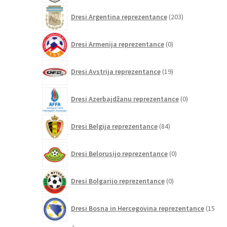
203
Dresi Argentina reprezentance
203
izdelki
0
Dresi Armenija reprezentance
0
izdelkov
19
Dresi Avstrija reprezentance
19
izdelkov
0
Dresi Azerbajdžanu reprezentance
0
izdelkov
84
Dresi Belgija reprezentance
84
izdelkov
0
Dresi Belorusijo reprezentance
0
izdelkov
0
Dresi Bolgarijo reprezentance
0
izdelkov
Dresi Bosna in Hercegovina reprezentance
15
15