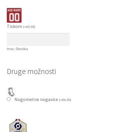
Tiskom
(
+
€
5.95
)
Imei / Številka
Druge možnosti
Nogometne nogavice
(
+
€
6.95
)