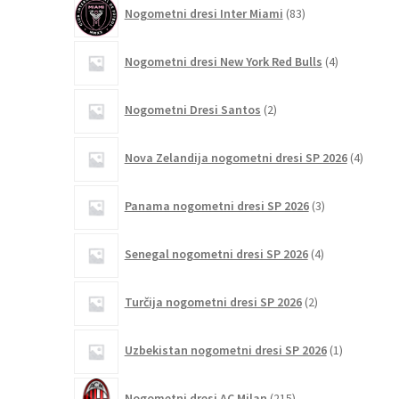
83
Nogometni dresi Inter Miami
83
izdelkov
4
Nogometni dresi New York Red Bulls
4
izdelki
2
Nogometni Dresi Santos
2
izdelka
4
Nova Zelandija nogometni dresi SP 2026
4
izdelki
3
Panama nogometni dresi SP 2026
3
izdelki
4
Senegal nogometni dresi SP 2026
4
izdelki
2
Turčija nogometni dresi SP 2026
2
izdelka
1
Uzbekistan nogometni dresi SP 2026
1
izdelek
215
Nogometni dresi AC Milan
215