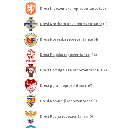
105
Dresi Nizozemska reprezentance
105
izdelkov
1
Dresi Northern Irska reprezentance
1
izdelek
4
Dresi Norveška reprezentance
4
izdelki
16
Dresi Poljska reprezentance
16
izdelkov
160
Dresi Portugalska reprezentance
160
izdelkov
6
Dresi puran reprezentance
6
izdelkov
0
Dresi Romuniji reprezentance
0
izdelkov
0
Dresi Rusija reprezentance
0
izdelkov
0