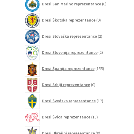
Dresi San Marino reprezentance
0
izdelkov
9
Dresi Škotska reprezentance
9
izdelkov
2
Dresi Slovaška reprezentance
2
izdelka
2
Dresi Slovenija reprezentance
2
izdelka
155
Dresi Španija reprezentance
155
izdelkov
0
Dresi Srbiji reprezentance
0
izdelkov
17
Dresi Švedska reprezentance
17
izdelkov
15
Dresi Švica reprezentance
15
izdelkov
0
Dresi Ukrajini reprezentance
0