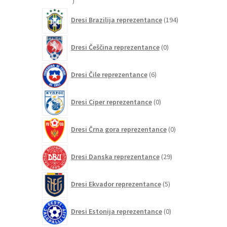
izdelkov
194
Dresi Brazilija reprezentance
194
izdelkov
0
Dresi Češčina reprezentance
0
izdelkov
6
Dresi Čile reprezentance
6
izdelkov
0
Dresi Ciper reprezentance
0
izdelkov
0
Dresi Črna gora reprezentance
0
izdelkov
29
Dresi Danska reprezentance
29
izdelkov
5
Dresi Ekvador reprezentance
5
izdelkov
0
Dresi Estonija reprezentance
0
izdelkov