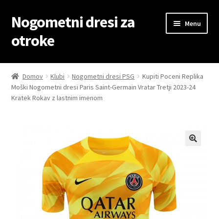
Nogometni dresi za
Skip
Skip
Menu
to
to
otroke
navigation
content
Domov
Domov
Klubi
Nogometni dresi PSG
Kupiti Poceni Replika
Moški Nogometni dresi Paris Saint-Germain Vratar Tretji 2023-24
Blog
Kratek Rokav z lastnim imenom
Kontaktiraj nas
Košarica
Moj račun
Trgovina
Zaključek nakupa