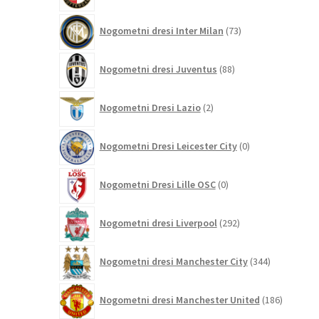
73
Nogometni dresi Inter Milan
73
izdelkov
88
Nogometni dresi Juventus
88
izdelkov
2
Nogometni Dresi Lazio
2
izdelka
0
Nogometni Dresi Leicester City
0
izdelkov
0
Nogometni Dresi Lille OSC
0
izdelkov
292
Nogometni dresi Liverpool
292
izdelkov
344
Nogometni dresi Manchester City
344
izdelkov
186
Nogometni dresi Manchester United
186
izdelkov