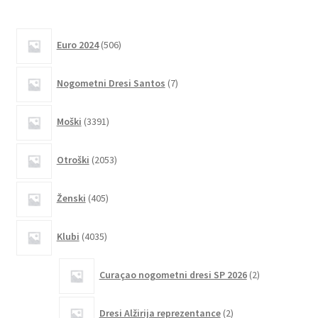
Možnosti
lahko
506
Euro 2024
506
izdelkov
izberete
na
7
Nogometni Dresi Santos
7
strani
izdelkov
izdelka
3391
Moški
3391
izdelkov
2053
Otroški
2053
izdelkov
405
Ženski
405
izdelkov
4035
Klubi
4035
izdelkov
2
Curaçao nogometni dresi SP 2026
2
izdelka
2
Dresi Alžirija reprezentance
2