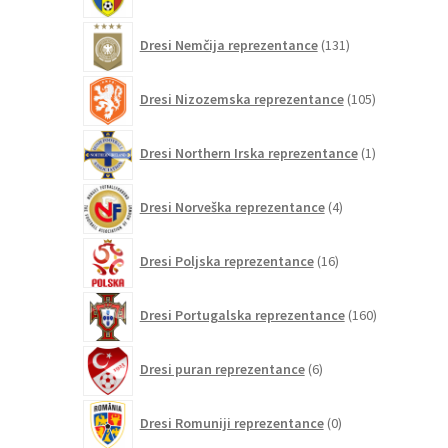
131
Dresi Nemčija reprezentance
131
izdelkov
105
Dresi Nizozemska reprezentance
105
izdelkov
1
Dresi Northern Irska reprezentance
1
izdelek
4
Dresi Norveška reprezentance
4
izdelki
16
Dresi Poljska reprezentance
16
izdelkov
160
Dresi Portugalska reprezentance
160
izdelkov
6
Dresi puran reprezentance
6
izdelkov
0
Dresi Romuniji reprezentance
0
izdelkov