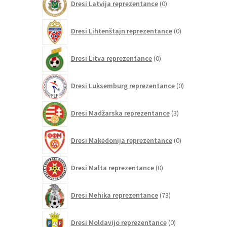
Dresi Latvija reprezentance
0
izdelkov
0
Dresi Lihtenštajn reprezentance
0
izdelkov
0
Dresi Litva reprezentance
0
izdelkov
0
Dresi Luksemburg reprezentance
0
izdelkov
3
Dresi Madžarska reprezentance
3
izdelki
0
Dresi Makedonija reprezentance
0
izdelkov
0
Dresi Malta reprezentance
0
izdelkov
73
Dresi Mehika reprezentance
73
izdelkov
0
Dresi Moldavijo reprezentance
0
izdelkov