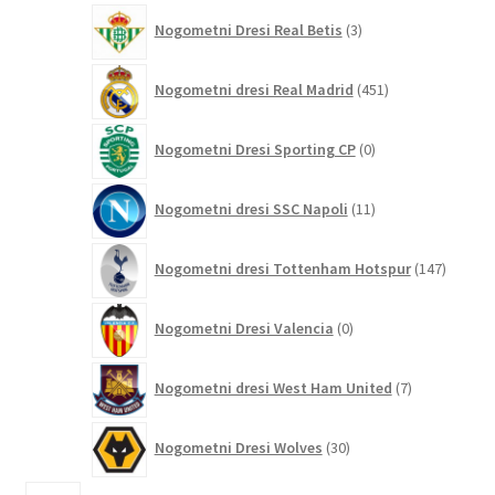
3
Nogometni Dresi Real Betis
3
izdelki
451
Nogometni dresi Real Madrid
451
izdelkov
0
Nogometni Dresi Sporting CP
0
izdelkov
11
Nogometni dresi SSC Napoli
11
izdelkov
147
Nogometni dresi Tottenham Hotspur
147
izdelko
0
Nogometni Dresi Valencia
0
izdelkov
7
Nogometni dresi West Ham United
7
izdelkov
30
Nogometni Dresi Wolves
30
izdelkov
1781