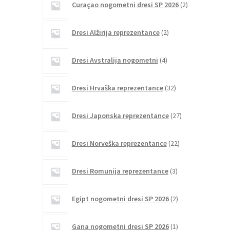
Curaçao nogometni dresi SP 2026
2
izdelka
2
Dresi Alžirija reprezentance
2
izdelka
4
Dresi Avstralija nogometni
4
izdelki
32
Dresi Hrvaška reprezentance
32
izdelkov
27
Dresi Japonska reprezentance
27
izdelkov
22
Dresi Norveška reprezentance
22
izdelkov
3
Dresi Romunija reprezentance
3
izdelki
2
Egipt nogometni dresi SP 2026
2
izdelka
1
Gana nogometni dresi SP 2026
1