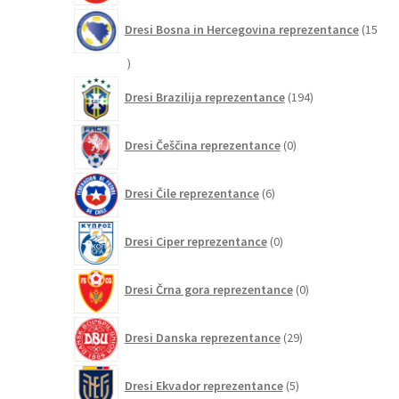
Dresi Bosna in Hercegovina reprezentance
15
15
izdelkov
194
Dresi Brazilija reprezentance
194
izdelkov
0
Dresi Češčina reprezentance
0
izdelkov
6
Dresi Čile reprezentance
6
izdelkov
0
Dresi Ciper reprezentance
0
izdelkov
0
Dresi Črna gora reprezentance
0
izdelkov
29
Dresi Danska reprezentance
29
izdelkov
5
Dresi Ekvador reprezentance
5
izdelkov