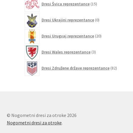
Dresi Švica reprezentance
15
izdelkov
0
Dresi Ukrajini reprezentance
0
izdelkov
20
Dresi Urugvaj reprezentance
20
izdelkov
3
Dresi Wales reprezentance
3
izdelki
82
Dresi Združene države reprezentance
82
izdelkov
© Nogometni dresi za otroke 2026
Nogometni dresi za otroke
.