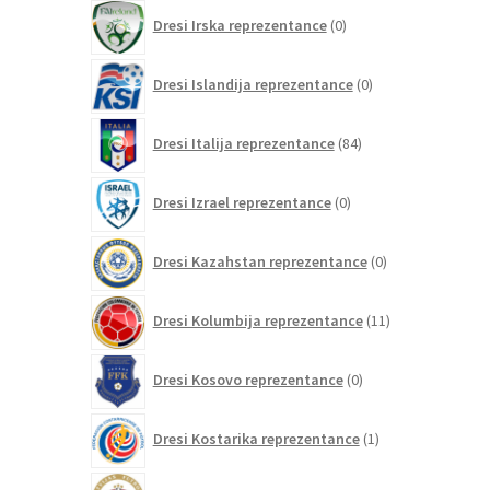
0
Dresi Irska reprezentance
0
izdelkov
0
Dresi Islandija reprezentance
0
izdelkov
84
Dresi Italija reprezentance
84
izdelkov
0
Dresi Izrael reprezentance
0
izdelkov
0
Dresi Kazahstan reprezentance
0
izdelkov
11
Dresi Kolumbija reprezentance
11
izdelkov
0
Dresi Kosovo reprezentance
0
izdelkov
1
Dresi Kostarika reprezentance
1
izdelek
0