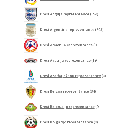
izdelkov
154
Dresi Anglija reprezentance
154
izdelkov
203
Dresi Argentina reprezentance
203
izdelki
0
Dresi Armenija reprezentance
0
izdelkov
19
Dresi Avstrija reprezentance
19
izdelkov
0
Dresi Azerbajdžanu reprezentance
0
izdelkov
84
Dresi Belgija reprezentance
84
izdelkov
0
Dresi Belorusijo reprezentance
0
izdelkov
0
Dresi Bolgarijo reprezentance
0
izdelkov