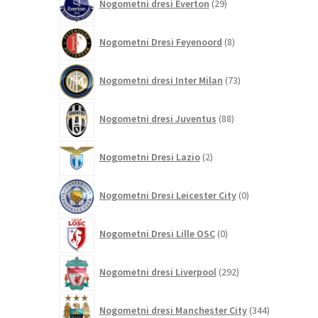
Nogometni dresi Everton
29
izdelkov
8
Nogometni Dresi Feyenoord
8
izdelkov
73
Nogometni dresi Inter Milan
73
izdelkov
88
Nogometni dresi Juventus
88
izdelkov
2
Nogometni Dresi Lazio
2
izdelka
0
Nogometni Dresi Leicester City
0
izdelkov
0
Nogometni Dresi Lille OSC
0
izdelkov
292
Nogometni dresi Liverpool
292
izdelkov
344
Nogometni dresi Manchester City
344
izdelkov