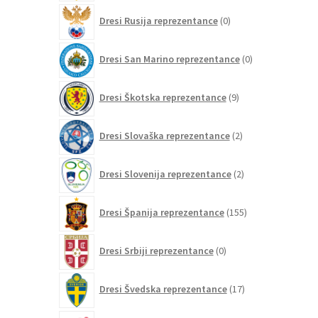
0
Dresi Rusija reprezentance
0
izdelkov
0
Dresi San Marino reprezentance
0
izdelkov
9
Dresi Škotska reprezentance
9
izdelkov
2
Dresi Slovaška reprezentance
2
izdelka
2
Dresi Slovenija reprezentance
2
izdelka
155
Dresi Španija reprezentance
155
izdelkov
0
Dresi Srbiji reprezentance
0
izdelkov
17
Dresi Švedska reprezentance
17
izdelkov
15