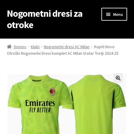
Nogometni dresi za
Skip
Skip
Menu
to
to
otroke
navigation
content
Domov
Domov
Klubi
Nogometni dresi AC Milan
Kupiti Novo
Otroški Nogometni Dresi komplet AC Milan Vratar Tretji 2024-25
Blog
Kontaktiraj nas
Košarica
Moj račun
Trgovina
Zaključek nakupa