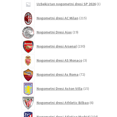
1
Uzbekistan nogometni dresi SP 2026
1
izdelek
215
Nogometni dresi AC Milan
215
izdelkov
19
Nogometni Dresi Ajax
19
izdelkov
230
Nogometni dresi Arsenal
230
izdelkov
3
Nogometni dresi AS Monaco
3
izdelki
72
Nogometni dresi As Roma
72
izdelkov
15
Nogometni Dresi Aston Villa
15
izdelkov
6
Nogometni dresi Athletic Bilbao
6
izdelkov
104
Nogometni dresi Atletico Madrid
104