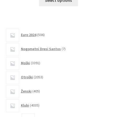
Select options
izdelek
ima
več
različic.
Možnosti
506
Euro 2024
506
lahko
izdelkov
izberete
7
Nogometni Dresi Santos
7
na
izdelkov
strani
3391
izdelka
Moški
3391
izdelkov
2053
Otroški
2053
izdelkov
405
Ženski
405
izdelkov
4035
Klubi
4035
izdelkov
2