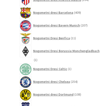
izdelki
409
Nogometni dresi Barcelona
409
izdelkov
207
Nogometni dresi Bayern Munich
207
izdelkov
11
Nogometni Dresi Benfica
11
izdelkov
Nogometni Dresi Borussia Monchengladbach
1
1
izdelek
1
Nogometni Dresi Celtic
1
izdelek
254
Nogometni dresi Chelsea
254
izdelkov
108
Nogometni dresi Dortmund
108
izdelkov
29