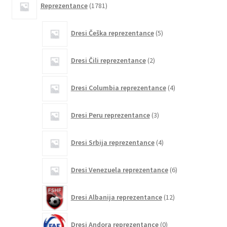
Reprezentance
1781
izdelkov
5
Dresi Češka reprezentance
5
izdelkov
2
Dresi Čili reprezentance
2
izdelka
4
Dresi Columbia reprezentance
4
izdelki
3
Dresi Peru reprezentance
3
izdelki
4
Dresi Srbija reprezentance
4
izdelki
6
Dresi Venezuela reprezentance
6
izdelkov
12
Dresi Albanija reprezentance
12
izdelkov
0
Dresi Andora reprezentance
0