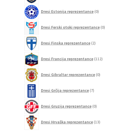
0
Dresi Estonija reprezentance
0
izdelkov
0
Dresi Ferski otoki reprezentance
0
izdelkov
2
Dresi Finska reprezentance
2
izdelka
112
Dresi Francija reprezentance
112
izdelkov
0
Dresi Gibraltar reprezentance
0
izdelkov
7
Dresi Grčija reprezentance
7
izdelkov
0
Dresi Gruzija reprezentance
0
izdelkov
13
Dresi Hrvaška reprezentance
13
izdelkov