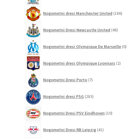
186
Nogometni dresi Manchester United
186
izdelkov
48
Nogometni Dresi Newcastle United
48
izdelkov
0
Nogometni dresi Olympique De Marseille
0
izdelk
2
Nogometni dresi Olympique Lyonnais
2
izdelka
7
Nogometni Dresi Porto
7
izdelkov
283
Nogometni dresi PSG
283
izdelkov
10
Nogometni Dresi PSV Eindhoven
10
izdelkov
41
Nogometni Dresi RB Leipzig
41
izdelkov