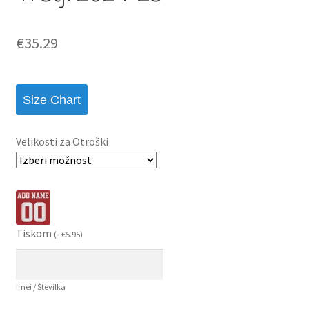
€
35.29
Size Chart
Velikosti za Otroški
Tiskom
(
+
€
5.95
)
Imei / Številka