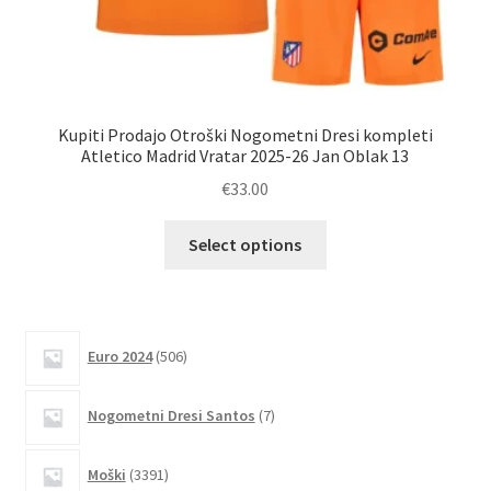
Kupiti Prodajo Otroški Nogometni Dresi kompleti
Atletico Madrid Vratar 2025-26 Jan Oblak 13
r
€
33.00
Ta
Select options
izdelek
ima
več
različic.
506
Euro 2024
506
izdelkov
Možnosti
lahko
7
Nogometni Dresi Santos
7
izberete
izdelkov
na
3391
Moški
3391
strani
izdelkov