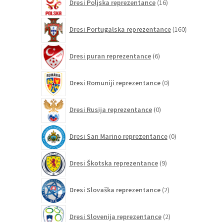
Dresi Poljska reprezentance
16
izdelkov
160
Dresi Portugalska reprezentance
160
izdelkov
6
Dresi puran reprezentance
6
izdelkov
0
Dresi Romuniji reprezentance
0
izdelkov
0
Dresi Rusija reprezentance
0
izdelkov
0
Dresi San Marino reprezentance
0
izdelkov
9
Dresi Škotska reprezentance
9
izdelkov
2
Dresi Slovaška reprezentance
2
izdelka
2
Dresi Slovenija reprezentance
2
izdelka