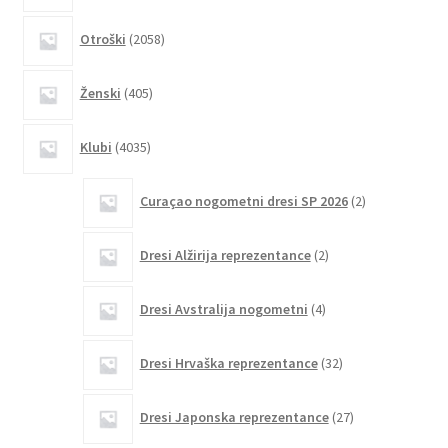
izdelka
2058
Otroški
2058
izdelkov
405
Ženski
405
izdelkov
4035
Klubi
4035
izdelkov
2
Curaçao nogometni dresi SP 2026
2
izdelka
2
Dresi Alžirija reprezentance
2
izdelka
4
Dresi Avstralija nogometni
4
izdelki
32
Dresi Hrvaška reprezentance
32
izdelkov
27
Dresi Japonska reprezentance
27
izdelkov