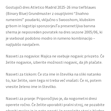
Gostujoči dres Atletico Madrid 2025-26 ima tiefblaues
(Binary Blue) Grundmuster z osupljivimi “živahno
rumenimi” poudarki, vključno s Swooshom, klubskim
grbom in logotipi sponzorjev.Ta presenetljiva barvna
shema je neposreden povratek na dres sezone 2005/06, ki
je vseboval podobno modro in rumeno kombinacijo –
najljubšo navijačem.
Nasveti za nogavice: Majica ne vsebuje nogavic privzeto. Če
želite nogavice, izberite možnosti nogavic, da jih plačate.
Nasveti za tiskom: Če sta ime in številka na sliki natanko
to, kar želite, vam tega ni treba več vnašati. Če ni, potem
vnesite želeno ime in številko.
Nasveti za pranje: Priporočljivo je, da nogometni dresi
operete ročno. Če želite uporabiti pralni stroj, ne pozabite
obrniti majice in jo nato oprati. In napolnite stroj s hladno