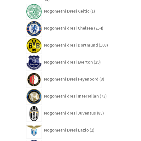
izdelek
1
Nogometni Dresi Celtic
1
izdelek
254
Nogometni dresi Chelsea
254
izdelkov
108
Nogometni dresi Dortmund
108
izdelkov
29
Nogometni dresi Everton
29
izdelkov
8
Nogometni Dresi Feyenoord
8
izdelkov
73
Nogometni dresi Inter Milan
73
izdelkov
88
Nogometni dresi Juventus
88
izdelkov
2
Nogometni Dresi Lazio
2
izdelka