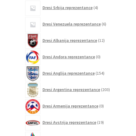
4
Dresi Srbija reprezentance
4
izdelki
6
Dresi Venezuela reprezentance
6
izdelkov
12
Dresi Albanija reprezentance
12
izdelkov
0
Dresi Andora reprezentance
0
izdelkov
154
Dresi Anglija reprezentance
154
izdelkov
203
Dresi Argentina reprezentance
203
izdelki
0
Dresi Armenija reprezentance
0
izdelkov
19
Dresi Avstrija reprezentance
19
izdelkov
0