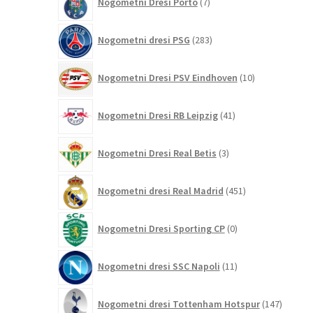
Nogometni Dresi Porto
7
izdelkov
283
Nogometni dresi PSG
283
izdelkov
10
Nogometni Dresi PSV Eindhoven
10
izdelkov
41
Nogometni Dresi RB Leipzig
41
izdelkov
3
Nogometni Dresi Real Betis
3
izdelki
451
Nogometni dresi Real Madrid
451
izdelkov
0
Nogometni Dresi Sporting CP
0
izdelkov
11
Nogometni dresi SSC Napoli
11
izdelkov
147
Nogometni dresi Tottenham Hotspur
147
izdelko