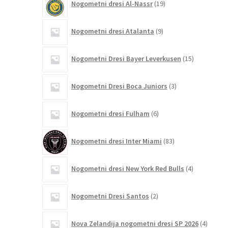
Nogometni dresi Al-Nassr
19
izdelkov
9
Nogometni dresi Atalanta
9
izdelkov
15
Nogometni Dresi Bayer Leverkusen
15
izdelkov
3
Nogometni Dresi Boca Juniors
3
izdelki
6
Nogometni dresi Fulham
6
izdelkov
83
Nogometni dresi Inter Miami
83
izdelkov
4
Nogometni dresi New York Red Bulls
4
izdelki
2
Nogometni Dresi Santos
2
izdelka
4
Nova Zelandija nogometni dresi SP 2026
4
izdelki