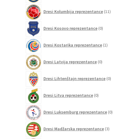
11
Dresi Kolumbija reprezentance
11
izdelkov
0
Dresi Kosovo reprezentance
0
izdelkov
1
Dresi Kostarika reprezentance
1
izdelek
0
Dresi Latvija reprezentance
0
izdelkov
0
Dresi Lihtenštajn reprezentance
0
izdelkov
0
Dresi Litva reprezentance
0
izdelkov
0
Dresi Luksemburg reprezentance
0
izdelkov
3
Dresi Madžarska reprezentance
3
izdelki