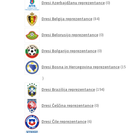
Dresi Azerbajdžanu reprezentance
0
izdelkov
84
Dresi Belgija reprezentance
84
izdelkov
0
Dresi Belorusijo reprezentance
0
izdelkov
0
Dresi Bolgarijo reprezentance
0
izdelkov
Dresi Bosna in Hercegovina reprezentance
15
15
izdelkov
194
Dresi Brazilija reprezentance
194
izdelkov
0
Dresi Češčina reprezentance
0
izdelkov
6
Dresi Čile reprezentance
6
izdelkov