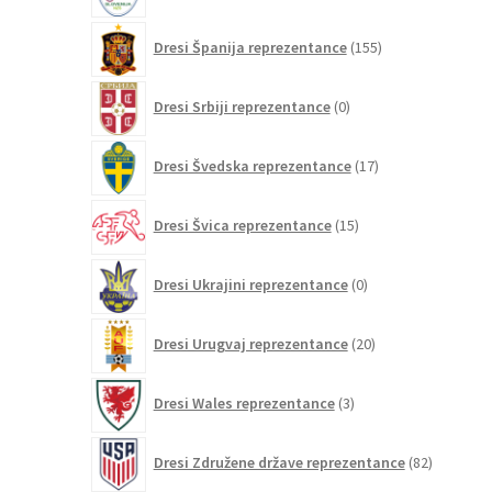
155
Dresi Španija reprezentance
155
izdelkov
0
Dresi Srbiji reprezentance
0
izdelkov
17
Dresi Švedska reprezentance
17
izdelkov
15
Dresi Švica reprezentance
15
izdelkov
0
Dresi Ukrajini reprezentance
0
izdelkov
20
Dresi Urugvaj reprezentance
20
izdelkov
3
Dresi Wales reprezentance
3
izdelki
82
Dresi Združene države reprezentance
82
izdelkov