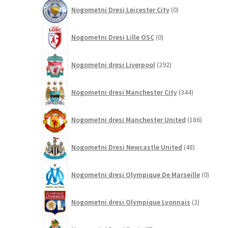
0
Nogometni Dresi Leicester City
0
izdelkov
0
Nogometni Dresi Lille OSC
0
izdelkov
292
Nogometni dresi Liverpool
292
izdelkov
344
Nogometni dresi Manchester City
344
izdelkov
186
Nogometni dresi Manchester United
186
izdelkov
48
Nogometni Dresi Newcastle United
48
izdelkov
0
Nogometni dresi Olympique De Marseille
0
izdelk
2
Nogometni dresi Olympique Lyonnais
2
izdelka
7