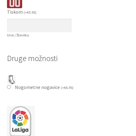
Tiskom
(
+
€
5.95
)
Imei / Številka
Druge možnosti
Nogometne nogavice
(
+
€
6.95
)