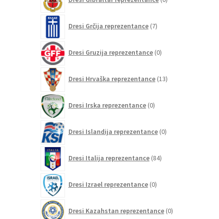
izdelkov
7
Dresi Grčija reprezentance
7
izdelkov
0
Dresi Gruzija reprezentance
0
izdelkov
13
Dresi Hrvaška reprezentance
13
izdelkov
0
Dresi Irska reprezentance
0
izdelkov
0
Dresi Islandija reprezentance
0
izdelkov
84
Dresi Italija reprezentance
84
izdelkov
0
Dresi Izrael reprezentance
0
izdelkov
0
Dresi Kazahstan reprezentance
0
izdelkov