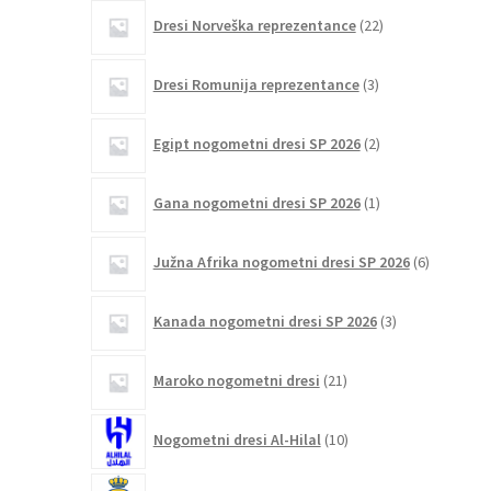
22
Dresi Norveška reprezentance
22
izdelkov
3
Dresi Romunija reprezentance
3
izdelki
2
Egipt nogometni dresi SP 2026
2
izdelka
1
Gana nogometni dresi SP 2026
1
izdelek
6
Južna Afrika nogometni dresi SP 2026
6
izdelkov
3
Kanada nogometni dresi SP 2026
3
izdelki
21
Maroko nogometni dresi
21
izdelkov
10
Nogometni dresi Al-Hilal
10
izdelkov
19