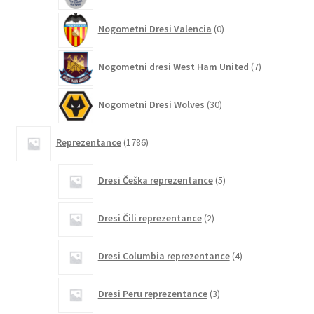
0
Nogometni Dresi Valencia
0
izdelkov
7
Nogometni dresi West Ham United
7
izdelkov
30
Nogometni Dresi Wolves
30
izdelkov
1786
Reprezentance
1786
izdelkov
5
Dresi Češka reprezentance
5
izdelkov
2
Dresi Čili reprezentance
2
izdelka
4
Dresi Columbia reprezentance
4
izdelki
3
Dresi Peru reprezentance
3
izdelki