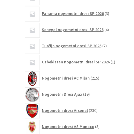
3
Panama nogometni dresi SP 2026
3
izdelki
4
Senegal nogometni dresi SP 2026
4
izdelki
2
Turčija nogometni dresi SP 2026
2
izdelka
1
Uzbekistan nogometni dresi SP 2026
1
izdelek
215
Nogometni dresi AC Milan
215
izdelkov
19
Nogometni Dresi Ajax
19
izdelkov
230
Nogometni dresi Arsenal
230
izdelkov
3
Nogometni dresi AS Monaco
3
izdelki