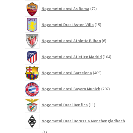
72
Nogometni dresi As Roma
72
izdelkov
15
Nogometni Dresi Aston Villa
15
izdelkov
6
Nogometni dresi Athletic Bilbao
6
izdelkov
104
Nogometni dresi Atletico Madrid
104
izdelki
409
Nogometni dresi Barcelona
409
izdelkov
207
Nogometni dresi Bayern Munich
207
izdelkov
11
Nogometni Dresi Benfica
11
izdelkov
Nogometni Dresi Borussia Monchengladbach
1
1