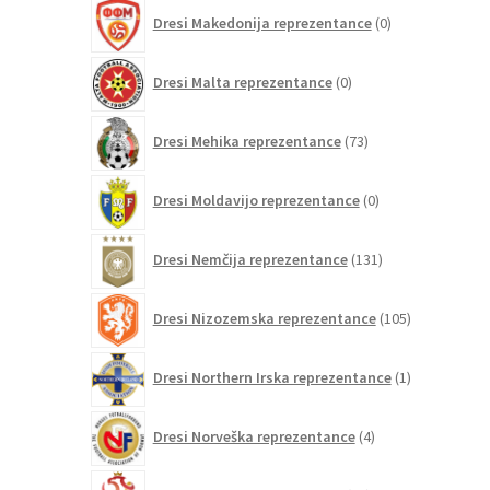
0
Dresi Makedonija reprezentance
0
izdelkov
0
Dresi Malta reprezentance
0
izdelkov
73
Dresi Mehika reprezentance
73
izdelkov
0
Dresi Moldavijo reprezentance
0
izdelkov
131
Dresi Nemčija reprezentance
131
izdelkov
105
Dresi Nizozemska reprezentance
105
izdelkov
1
Dresi Northern Irska reprezentance
1
izdelek
4
Dresi Norveška reprezentance
4
izdelki
16