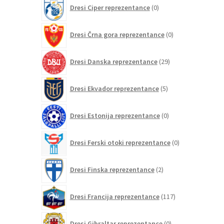
0
Dresi Ciper reprezentance
0
izdelkov
0
Dresi Črna gora reprezentance
0
izdelkov
29
Dresi Danska reprezentance
29
izdelkov
5
Dresi Ekvador reprezentance
5
izdelkov
0
Dresi Estonija reprezentance
0
izdelkov
0
Dresi Ferski otoki reprezentance
0
izdelkov
2
Dresi Finska reprezentance
2
izdelka
117
Dresi Francija reprezentance
117
izdelkov
0
Dresi Gibraltar reprezentance
0