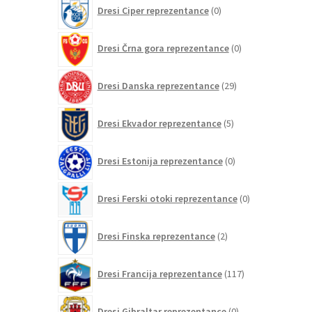
0
Dresi Ciper reprezentance
0
izdelkov
0
Dresi Črna gora reprezentance
0
izdelkov
29
Dresi Danska reprezentance
29
izdelkov
5
Dresi Ekvador reprezentance
5
izdelkov
0
Dresi Estonija reprezentance
0
izdelkov
0
Dresi Ferski otoki reprezentance
0
izdelkov
2
Dresi Finska reprezentance
2
izdelka
117
Dresi Francija reprezentance
117
izdelkov
0
Dresi Gibraltar reprezentance
0