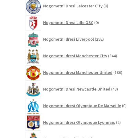
0
Nogometni Dresi Leicester City
0
izdelkov
0
Nogometni Dresi Lille OSC
0
izdelkov
292
Nogometni dresi Liverpool
292
izdelkov
344
Nogometni dresi Manchester City
344
izdelkov
186
Nogometni dresi Manchester United
186
izdelkov
48
Nogometni Dresi Newcastle United
48
izdelkov
0
Nogometni dresi Olympique De Marseille
0
izdelk
2
Nogometni dresi Olympique Lyonnais
2
izdelka
7