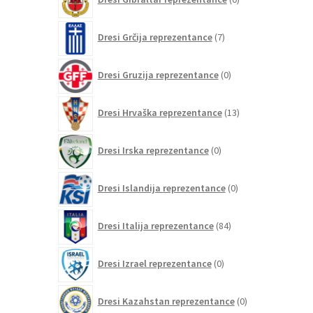
izdelkov
7
Dresi Grčija reprezentance
7
izdelkov
0
Dresi Gruzija reprezentance
0
izdelkov
13
Dresi Hrvaška reprezentance
13
izdelkov
0
Dresi Irska reprezentance
0
izdelkov
0
Dresi Islandija reprezentance
0
izdelkov
84
Dresi Italija reprezentance
84
izdelkov
0
Dresi Izrael reprezentance
0
izdelkov
0
Dresi Kazahstan reprezentance
0
izdelkov