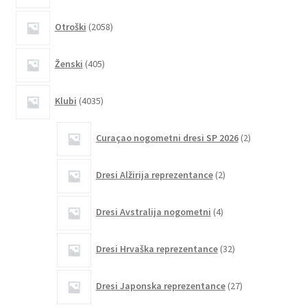
izdelka
2058
Otroški
2058
izdelkov
405
Ženski
405
izdelkov
4035
Klubi
4035
izdelkov
2
Curaçao nogometni dresi SP 2026
2
izdelka
2
Dresi Alžirija reprezentance
2
izdelka
4
Dresi Avstralija nogometni
4
izdelki
32
Dresi Hrvaška reprezentance
32
izdelkov
27
Dresi Japonska reprezentance
27
izdelkov