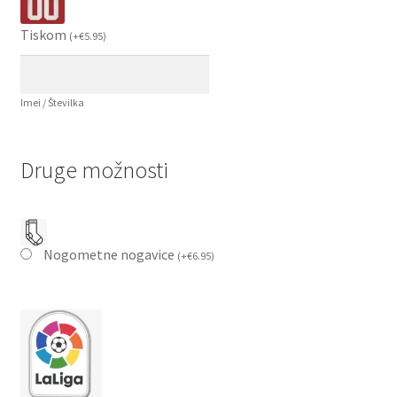
Tiskom
(
+
€
5.95
)
Imei / Številka
Druge možnosti
Nogometne nogavice
(
+
€
6.95
)