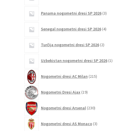
3
Panama nogometni dresi SP 2026
3
izdelki
4
Senegal nogometni dresi SP 2026
4
izdelki
2
Turčija nogometni dresi SP 2026
2
izdelka
1
Uzbekistan nogometni dresi SP 2026
1
izdelek
215
Nogometni dresi AC Milan
215
izdelkov
19
Nogometni Dresi Ajax
19
izdelkov
230
Nogometni dresi Arsenal
230
izdelkov
3
Nogometni dresi AS Monaco
3
izdelki