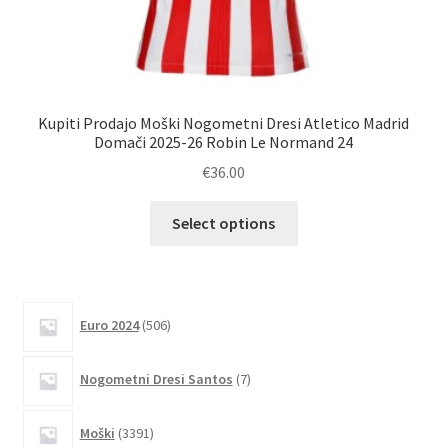
Kupiti Prodajo Moški Nogometni Dresi Atletico Madrid
N
Domači 2025-26 Robin Le Normand 24
€
36.00
Ta
Select options
izdelek
ima
več
različic.
506
Euro 2024
506
izdelkov
Možnosti
lahko
7
Nogometni Dresi Santos
7
izberete
izdelkov
na
3391
Moški
3391
strani
izdelkov