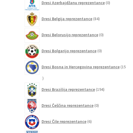
Dresi Azerbajdžanu reprezentance
0
izdelkov
84
Dresi Belgija reprezentance
84
izdelkov
0
Dresi Belorusijo reprezentance
0
izdelkov
0
Dresi Bolgarijo reprezentance
0
izdelkov
Dresi Bosna in Hercegovina reprezentance
15
15
izdelkov
194
Dresi Brazilija reprezentance
194
izdelkov
0
Dresi Češčina reprezentance
0
izdelkov
6
Dresi Čile reprezentance
6
izdelkov