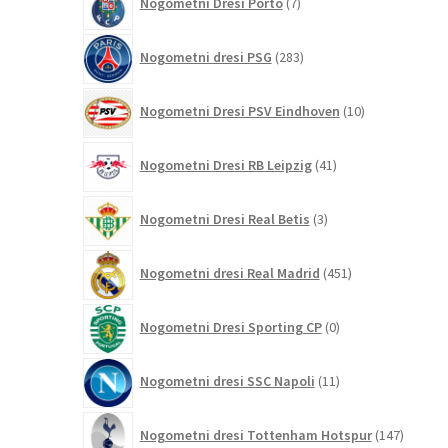
Nogometni Dresi Porto
7
izdelkov
283
Nogometni dresi PSG
283
izdelkov
10
Nogometni Dresi PSV Eindhoven
10
izdelkov
41
Nogometni Dresi RB Leipzig
41
izdelkov
3
Nogometni Dresi Real Betis
3
izdelki
451
Nogometni dresi Real Madrid
451
izdelkov
0
Nogometni Dresi Sporting CP
0
izdelkov
11
Nogometni dresi SSC Napoli
11
izdelkov
147
Nogometni dresi Tottenham Hotspur
147
izdelko