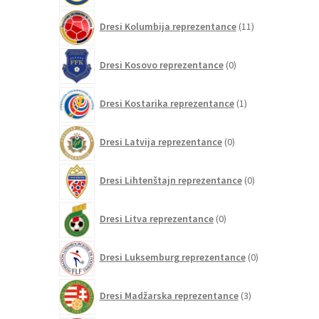
11
Dresi Kolumbija reprezentance
11
izdelkov
0
Dresi Kosovo reprezentance
0
izdelkov
1
Dresi Kostarika reprezentance
1
izdelek
0
Dresi Latvija reprezentance
0
izdelkov
0
Dresi Lihtenštajn reprezentance
0
izdelkov
0
Dresi Litva reprezentance
0
izdelkov
0
Dresi Luksemburg reprezentance
0
izdelkov
3
Dresi Madžarska reprezentance
3
izdelki