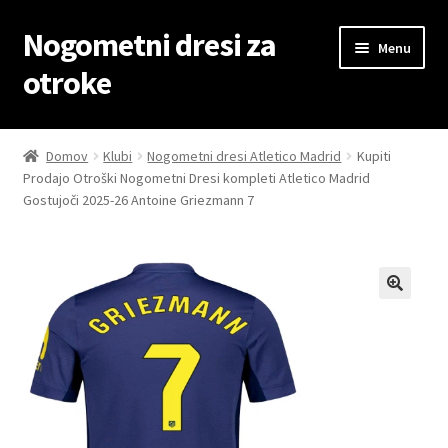
Nogometni dresi za
Skip
Skip
Menu
to
to
otroke
navigation
content
Domov
Domov
Klubi
Nogometni dresi Atletico Madrid
Kupiti
Prodajo Otroški Nogometni Dresi kompleti Atletico Madrid
Blog
Gostujoči 2025-26 Antoine Griezmann 7
Kontaktiraj nas
Košarica
Moj račun
Trgovina
Zaključek nakupa