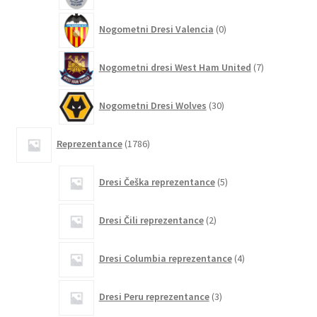
0
Nogometni Dresi Valencia
0
izdelkov
7
Nogometni dresi West Ham United
7
izdelkov
30
Nogometni Dresi Wolves
30
izdelkov
1786
Reprezentance
1786
izdelkov
5
Dresi Češka reprezentance
5
izdelkov
2
Dresi Čili reprezentance
2
izdelka
4
Dresi Columbia reprezentance
4
izdelki
3
Dresi Peru reprezentance
3
izdelki