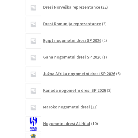
22
Dresi Norveška reprezentance
22
izdelkov
3
Dresi Romunija reprezentance
3
izdelki
2
Egipt nogometni dresi SP 2026
2
izdelka
1
Gana nogometni dresi SP 2026
1
izdelek
6
Južna Afrika nogometni dresi SP 2026
6
izdelkov
3
Kanada nogometni dresi SP 2026
3
izdelki
21
Maroko nogometni dresi
21
izdelkov
10
Nogometni dresi Al-Hilal
10
izdelkov
19