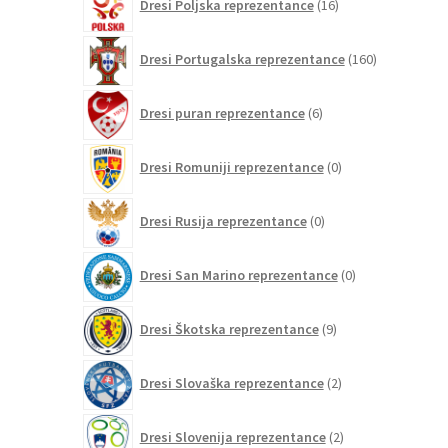
Dresi Poljska reprezentance
16
izdelkov
160
Dresi Portugalska reprezentance
160
izdelkov
6
Dresi puran reprezentance
6
izdelkov
0
Dresi Romuniji reprezentance
0
izdelkov
0
Dresi Rusija reprezentance
0
izdelkov
0
Dresi San Marino reprezentance
0
izdelkov
9
Dresi Škotska reprezentance
9
izdelkov
2
Dresi Slovaška reprezentance
2
izdelka
2
Dresi Slovenija reprezentance
2
izdelka