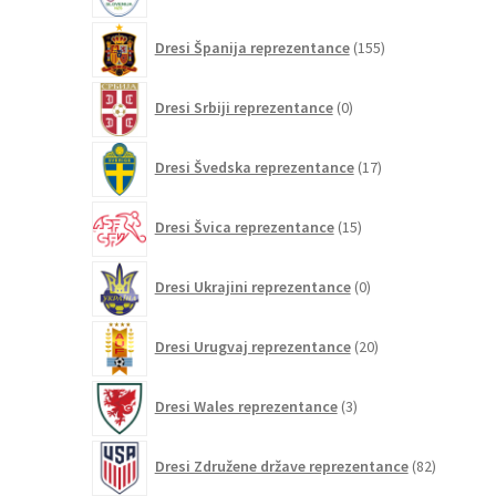
155
Dresi Španija reprezentance
155
izdelkov
0
Dresi Srbiji reprezentance
0
izdelkov
17
Dresi Švedska reprezentance
17
izdelkov
15
Dresi Švica reprezentance
15
izdelkov
0
Dresi Ukrajini reprezentance
0
izdelkov
20
Dresi Urugvaj reprezentance
20
izdelkov
3
Dresi Wales reprezentance
3
izdelki
82
Dresi Združene države reprezentance
82
izdelkov