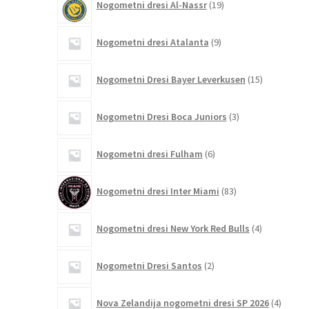
Nogometni dresi Al-Nassr
19
izdelkov
9
Nogometni dresi Atalanta
9
izdelkov
15
Nogometni Dresi Bayer Leverkusen
15
izdelkov
3
Nogometni Dresi Boca Juniors
3
izdelki
6
Nogometni dresi Fulham
6
izdelkov
83
Nogometni dresi Inter Miami
83
izdelkov
4
Nogometni dresi New York Red Bulls
4
izdelki
2
Nogometni Dresi Santos
2
izdelka
4
Nova Zelandija nogometni dresi SP 2026
4
izdelki