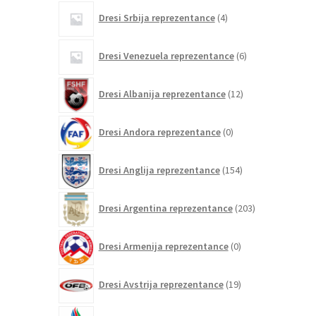
4
Dresi Srbija reprezentance
4
izdelki
6
Dresi Venezuela reprezentance
6
izdelkov
12
Dresi Albanija reprezentance
12
izdelkov
0
Dresi Andora reprezentance
0
izdelkov
154
Dresi Anglija reprezentance
154
izdelkov
203
Dresi Argentina reprezentance
203
izdelki
0
Dresi Armenija reprezentance
0
izdelkov
19
Dresi Avstrija reprezentance
19
izdelkov
0