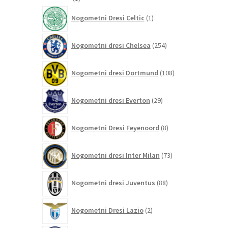
izdelek
1
Nogometni Dresi Celtic
1
izdelek
254
Nogometni dresi Chelsea
254
izdelkov
108
Nogometni dresi Dortmund
108
izdelkov
29
Nogometni dresi Everton
29
izdelkov
8
Nogometni Dresi Feyenoord
8
izdelkov
73
Nogometni dresi Inter Milan
73
izdelkov
88
Nogometni dresi Juventus
88
izdelkov
2
Nogometni Dresi Lazio
2
izdelka