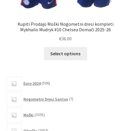
Kupiti Prodajo Moški Nogometni dresi kompleti
Ku
Mykhailo Mudryk #10 Chelsea Domači 2025-26
€
36.00
Ta
Select options
izdelek
ima
več
različic.
506
Euro 2024
506
izdelkov
Možnosti
lahko
7
Nogometni Dresi Santos
7
izberete
izdelkov
na
3391
Moški
3391
strani
izdelkov
izdelka
2053
Otroški
2053