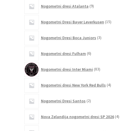
9
Nogometni dresi Atalanta
9
izdelkov
15
Nogometni Dresi Bayer Leverkusen
15
izdelkov
3
Nogometni Dresi Boca Juniors
3
izdelki
6
Nogometni dresi Fulham
6
izdelkov
83
Nogometni dresi Inter Miami
83
izdelkov
4
Nogometni dresi New York Red Bulls
4
izdelki
2
Nogometni Dresi Santos
2
izdelka
4
Nova Zelandija nogometni dresi SP 2026
4
izdelki
3