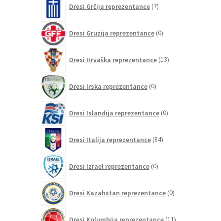
Dresi Grčija reprezentance
7
izdelkov
0
Dresi Gruzija reprezentance
0
izdelkov
13
Dresi Hrvaška reprezentance
13
izdelkov
0
Dresi Irska reprezentance
0
izdelkov
0
Dresi Islandija reprezentance
0
izdelkov
84
Dresi Italija reprezentance
84
izdelkov
0
Dresi Izrael reprezentance
0
izdelkov
0
Dresi Kazahstan reprezentance
0
izdelkov
11
Dresi Kolumbija reprezentance
11