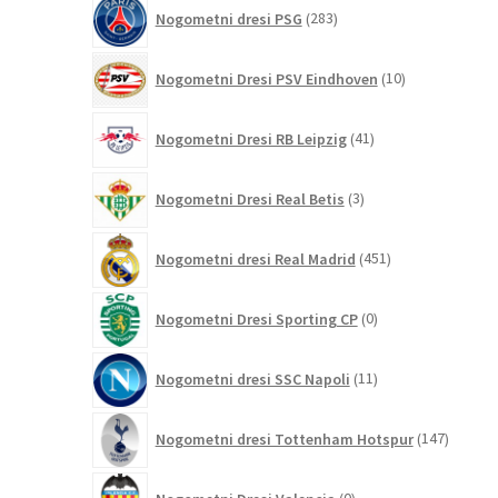
283
Nogometni dresi PSG
283
izdelkov
10
Nogometni Dresi PSV Eindhoven
10
izdelkov
41
Nogometni Dresi RB Leipzig
41
izdelkov
3
Nogometni Dresi Real Betis
3
izdelki
451
Nogometni dresi Real Madrid
451
izdelkov
0
Nogometni Dresi Sporting CP
0
izdelkov
11
Nogometni dresi SSC Napoli
11
izdelkov
147
Nogometni dresi Tottenham Hotspur
147
izdelko
0