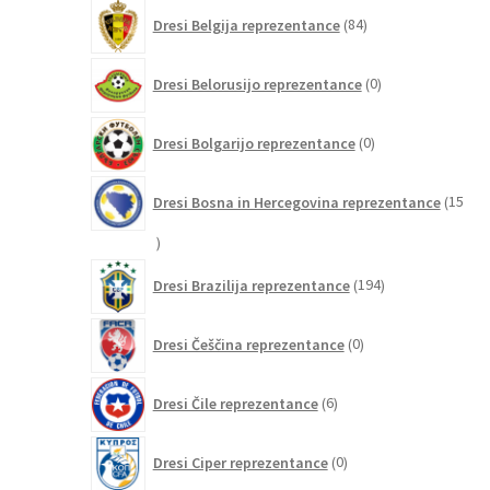
84
Dresi Belgija reprezentance
84
izdelkov
0
Dresi Belorusijo reprezentance
0
izdelkov
0
Dresi Bolgarijo reprezentance
0
izdelkov
Dresi Bosna in Hercegovina reprezentance
15
15
izdelkov
194
Dresi Brazilija reprezentance
194
izdelkov
0
Dresi Češčina reprezentance
0
izdelkov
6
Dresi Čile reprezentance
6
izdelkov
0
Dresi Ciper reprezentance
0
izdelkov