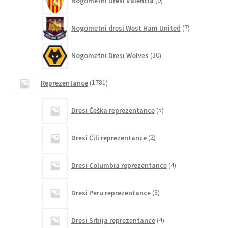
Nogometni Dresi Valencia
0
izdelkov
7
Nogometni dresi West Ham United
7
izdelkov
30
Nogometni Dresi Wolves
30
izdelkov
1781
Reprezentance
1781
izdelkov
5
Dresi Češka reprezentance
5
izdelkov
2
Dresi Čili reprezentance
2
izdelka
4
Dresi Columbia reprezentance
4
izdelki
3
Dresi Peru reprezentance
3
izdelki
4
Dresi Srbija reprezentance
4
izdelki