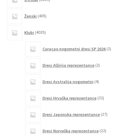
izdelkov
405
Ženski
405
izdelkov
4035
Klubi
4035
izdelkov
2
Curaçao nogometni dresi SP 2026
2
izdelka
2
Dresi Alžirija reprezentance
2
izdelka
4
Dresi Avstralija nogometni
4
izdelki
32
Dresi Hrvaška reprezentance
32
izdelkov
27
Dresi Japonska reprezentance
27
izdelkov
22
Dresi Norveška reprezentance
22
izdelkov