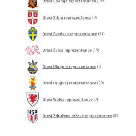
Dresi Španija reprezentance
155
izdelkov
0
Dresi Srbiji reprezentance
0
izdelkov
17
Dresi Švedska reprezentance
17
izdelkov
15
Dresi Švica reprezentance
15
izdelkov
0
Dresi Ukrajini reprezentance
0
izdelkov
20
Dresi Urugvaj reprezentance
20
izdelkov
3
Dresi Wales reprezentance
3
izdelki
82
Dresi Združene države reprezentance
82
izdelkov