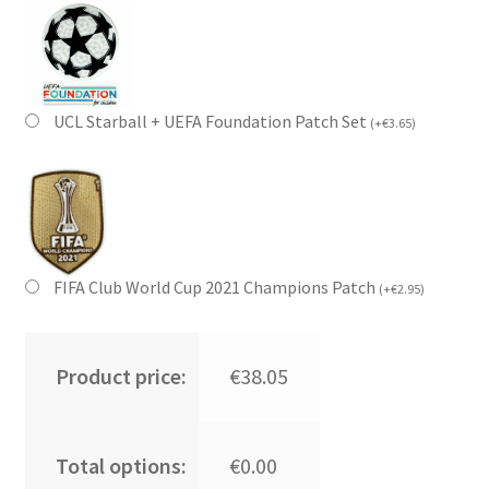
UCL Starball + UEFA Foundation Patch Set
(
+
€
3.65
)
FIFA Club World Cup 2021 Champions Patch
(
+
€
2.95
)
Product price:
€38.05
Total options:
€0.00