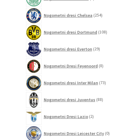
izdelek
254
Nogometni dresi Chelsea
254
izdelkov
108
Nogometni dresi Dortmund
108
izdelkov
29
Nogometni dresi Everton
29
izdelkov
8
Nogometni Dresi Feyenoord
8
izdelkov
73
Nogometni dresi Inter Milan
73
izdelkov
88
Nogometni dresi Juventus
88
izdelkov
2
Nogometni Dresi Lazio
2
izdelka
0
Nogometni Dresi Leicester City
0
izdelkov