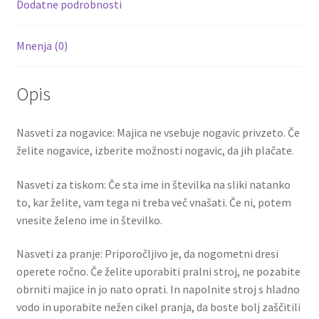
k
Dodatne podrobnosti
Mnenja (0)
Opis
Nasveti za nogavice: Majica ne vsebuje nogavic privzeto. Če
želite nogavice, izberite možnosti nogavic, da jih plačate.
Nasveti za tiskom: Če sta ime in številka na sliki natanko
to, kar želite, vam tega ni treba več vnašati. Če ni, potem
vnesite želeno ime in številko.
Nasveti za pranje: Priporočljivo je, da nogometni dresi
operete ročno. Če želite uporabiti pralni stroj, ne pozabite
obrniti majice in jo nato oprati. In napolnite stroj s hladno
vodo in uporabite nežen cikel pranja, da boste bolj zaščitili