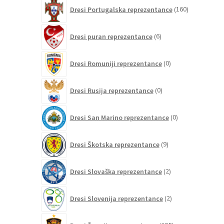
160
Dresi Portugalska reprezentance
160
izdelkov
6
Dresi puran reprezentance
6
izdelkov
0
Dresi Romuniji reprezentance
0
izdelkov
0
Dresi Rusija reprezentance
0
izdelkov
0
Dresi San Marino reprezentance
0
izdelkov
9
Dresi Škotska reprezentance
9
izdelkov
2
Dresi Slovaška reprezentance
2
izdelka
2
Dresi Slovenija reprezentance
2
izdelka
155