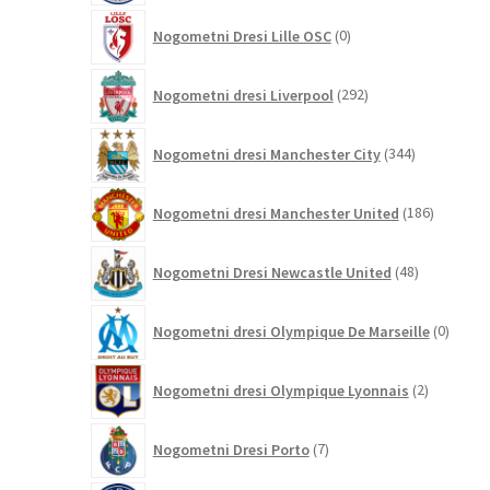
0
Nogometni Dresi Lille OSC
0
izdelkov
292
Nogometni dresi Liverpool
292
izdelkov
344
Nogometni dresi Manchester City
344
izdelkov
186
Nogometni dresi Manchester United
186
izdelkov
48
Nogometni Dresi Newcastle United
48
izdelkov
0
Nogometni dresi Olympique De Marseille
0
izdelk
2
Nogometni dresi Olympique Lyonnais
2
izdelka
7
Nogometni Dresi Porto
7
izdelkov