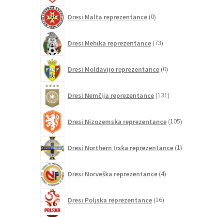
0
Dresi Malta reprezentance
0
izdelkov
73
Dresi Mehika reprezentance
73
izdelkov
0
Dresi Moldavijo reprezentance
0
izdelkov
131
Dresi Nemčija reprezentance
131
izdelkov
105
Dresi Nizozemska reprezentance
105
izdelkov
1
Dresi Northern Irska reprezentance
1
izdelek
4
Dresi Norveška reprezentance
4
izdelki
16
Dresi Poljska reprezentance
16
izdelkov