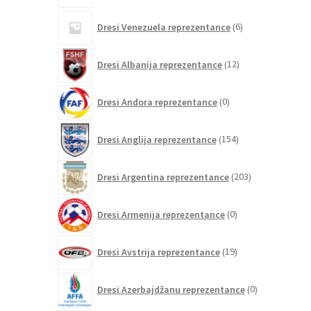
6
Dresi Venezuela reprezentance
6
izdelkov
12
Dresi Albanija reprezentance
12
izdelkov
0
Dresi Andora reprezentance
0
izdelkov
154
Dresi Anglija reprezentance
154
izdelkov
203
Dresi Argentina reprezentance
203
izdelki
0
Dresi Armenija reprezentance
0
izdelkov
19
Dresi Avstrija reprezentance
19
izdelkov
0
Dresi Azerbajdžanu reprezentance
0
izdelkov