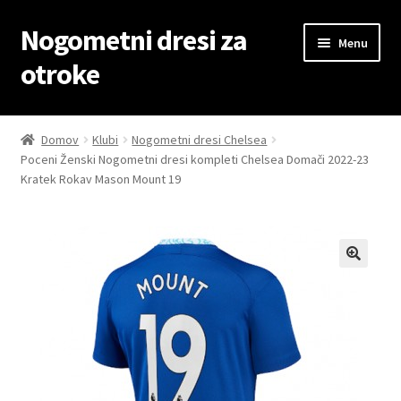
Nogometni dresi za
Skip
Skip
Menu
to
to
otroke
navigation
content
Domov
Domov
Klubi
Nogometni dresi Chelsea
Poceni Ženski Nogometni dresi kompleti Chelsea Domači 2022-23
Blog
Kratek Rokav Mason Mount 19
Kontaktiraj nas
Košarica
Moj račun
Trgovina
Zaključek nakupa