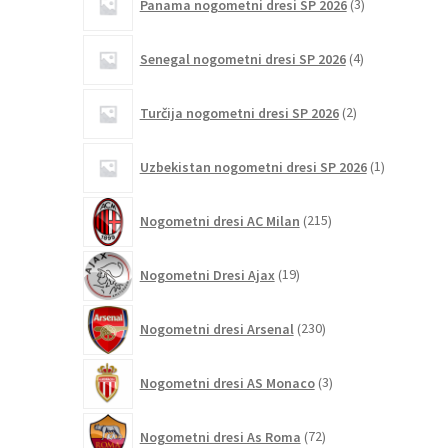
Panama nogometni dresi SP 2026
3
izdelki
4
Senegal nogometni dresi SP 2026
4
izdelki
2
Turčija nogometni dresi SP 2026
2
izdelka
1
Uzbekistan nogometni dresi SP 2026
1
izdelek
215
Nogometni dresi AC Milan
215
izdelkov
19
Nogometni Dresi Ajax
19
izdelkov
230
Nogometni dresi Arsenal
230
izdelkov
3
Nogometni dresi AS Monaco
3
izdelki
72
Nogometni dresi As Roma
72
izdelkov