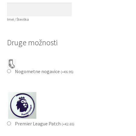
Imei / Številka
Druge možnosti
Nogometne nogavice
(
+
€
6.95
)
Premier League Patch
(
+
€
2.65
)