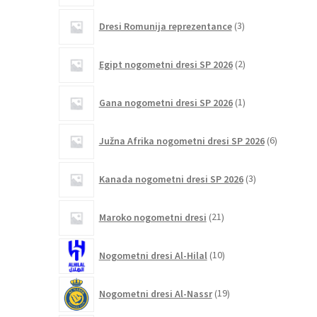
3
Dresi Romunija reprezentance
3
izdelki
2
Egipt nogometni dresi SP 2026
2
izdelka
1
Gana nogometni dresi SP 2026
1
izdelek
6
Južna Afrika nogometni dresi SP 2026
6
izdelkov
3
Kanada nogometni dresi SP 2026
3
izdelki
21
Maroko nogometni dresi
21
izdelkov
10
Nogometni dresi Al-Hilal
10
izdelkov
19
Nogometni dresi Al-Nassr
19
izdelkov