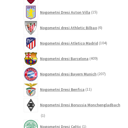
15
Nogometni Dresi Aston Villa
15
izdelkov
6
Nogometni dresi Athletic Bilbao
6
izdelkov
104
Nogometni dresi Atletico Madrid
104
izdelki
409
Nogometni dresi Barcelona
409
izdelkov
207
Nogometni dresi Bayern Munich
207
izdelkov
11
Nogometni Dresi Benfica
11
izdelkov
Nogometni Dresi Borussia Monchengladbach
1
1
izdelek
1
Nogometni Dresi Celtic
1