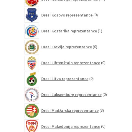
izdelkov
0
Dresi Kosovo reprezentance
0
izdelkov
1
Dresi Kostarika reprezentance
1
izdelek
0
Dresi Latvija reprezentance
0
izdelkov
0
Dresi Lihtenštajn reprezentance
0
izdelkov
0
Dresi Litva reprezentance
0
izdelkov
0
Dresi Luksemburg reprezentance
0
izdelkov
3
Dresi Madžarska reprezentance
3
izdelki
0
Dresi Makedonija reprezentance
0
izdelkov