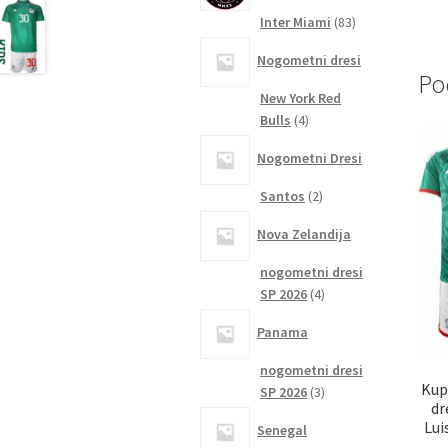
83
Inter Miami
83
izdelkov
Nogometni dresi
Po
New York Red
4
Bulls
4
izdelki
Nogometni Dresi
2
Santos
2
izdelka
Nova Zelandija
nogometni dresi
4
SP 2026
4
izdelki
Panama
nogometni dresi
Kup
3
SP 2026
3
dr
izdelki
Lui
Senegal