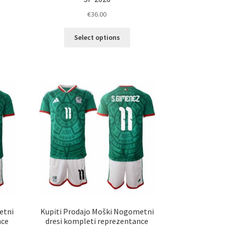
€
36.00
Ta
elek
Select options
izdelek
a
ima
č
več
ičic.
različic.
nosti
Možnosti
ko
lahko
erete
izberete
na
ani
strani
elka
izdelka
etni
Kupiti Prodajo Moški Nogometni
nce
dresi kompleti reprezentance