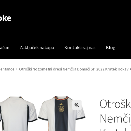
oke
račun
Zaključek nakupa
Kontaktiraj nas
Blog
čun
Trgovina
Zaključek nakupa
zentance
Otroški Nogometni dresi Nemčija Domači SP 2022 Kratek Rokav +
Otrošk
Nemčij