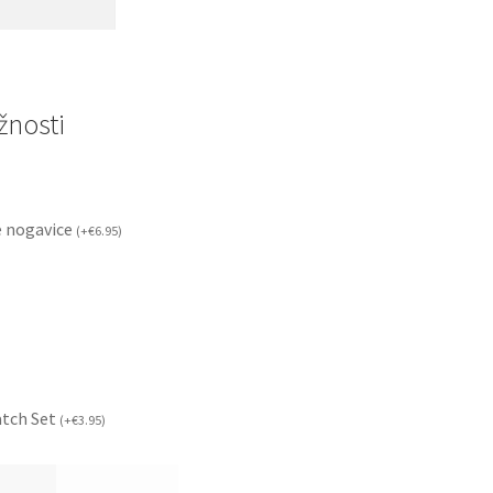
nosti
 nogavice
(
+
€
6.95
)
atch Set
(
+
€
3.95
)