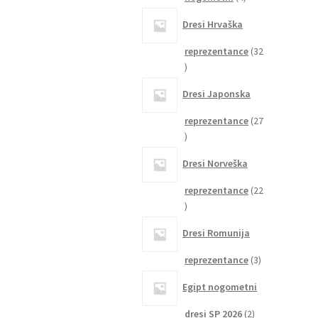
izdelki
Dresi Hrvaška
reprezentance
32
32
izdelkov
Dresi Japonska
reprezentance
27
27
izdelkov
Dresi Norveška
reprezentance
22
22
izdelkov
Dresi Romunija
3
reprezentance
3
izdelki
Egipt nogometni
2
dresi SP 2026
2