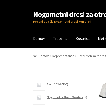
Nogometni dresi za otr
Skip
Skip
to
to
Poceni otroški Nogometni dresi kompleti
navigation
content
Domov
Trgovina
Košarica
Moj 
Domov
Blog
Kontaktiraj nas
Košarica
Moj ra
Domov
Reprezentance
Dresi Mehika repre
506
Euro 2024
506
izdelkov
7
Nogometni Dresi Santos
7
izdelkov