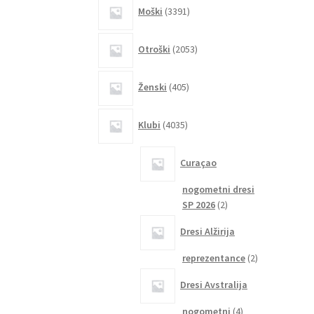
3391
Moški
3391
izdelkov
2053
Otroški
2053
izdelkov
405
Ženski
405
izdelkov
4035
Klubi
4035
izdelkov
Curaçao
nogometni dresi
2
SP 2026
2
izdelka
Dresi Alžirija
2
reprezentance
2
izdelka
Dresi Avstralija
4
nogometni
4