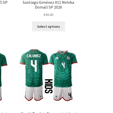
či SP
Santiago Giménez #11 Mehika
Domači SP 2026
€
36.00
Ta
Select options
elek
izdelek
a
ima
č
več
ičic.
različic.
nosti
Možnosti
ko
lahko
erete
izberete
na
ani
strani
elka
izdelka