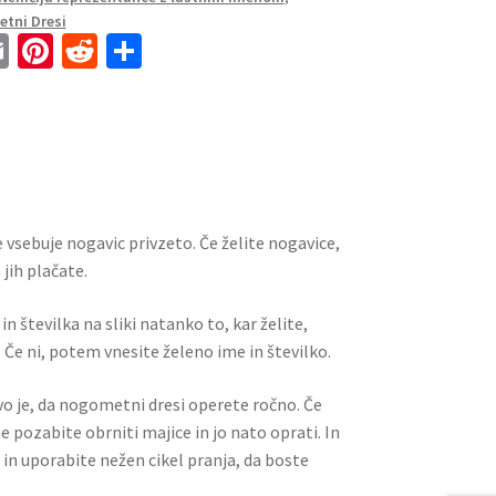
tni Dresi
E
Pi
R
S
m
nt
e
h
ai
er
d
ar
l
es
di
e
t
t
 vsebuje nogavic privzeto. Če želite nogavice,
jih plačate.
n številka na sliki natanko to, kar želite,
 Če ni, potem vnesite želeno ime in številko.
ivo je, da nogometni dresi operete ročno. Če
ne pozabite obrniti majice in jo nato oprati. In
 in uporabite nežen cikel pranja, da boste