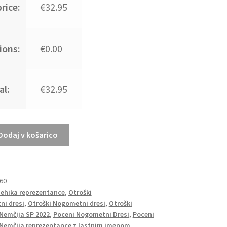
rice:
€32.95
ions:
€0.00
al:
€32.95
Dodaj v košarico
60
Mehika reprezentance
,
Otroški
i dresi
,
Otroški Nogometni dresi
,
Otroški
Nemčija SP 2022
,
Poceni Nogometni Dresi
,
Poceni
Nemčija reprezentance z lastnim imenom
,