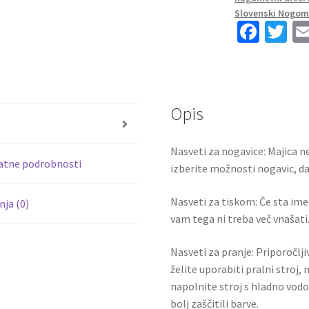
Rokav
Slovenski Nogome
+
Fa
T
Kratke
ce
wi
hlače
b
tt
količina
o
er
Opis
o
s
k
Nasveti za nogavice: Majica ne
atne podrobnosti
izberite možnosti nogavic, da 
Nasveti za tiskom: Če sta ime i
ja (0)
vam tega ni treba več vnašati.
Nasveti za pranje: Priporočlj
želite uporabiti pralni stroj, 
napolnite stroj s hladno vodo
bolj zaščitili barve.