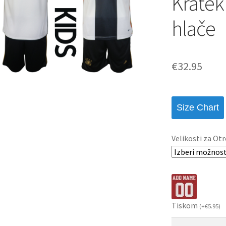
Kratek
hlače
€
32.95
Size Chart
Velikosti za Otr
Tiskom
(
+
€
5.95
)