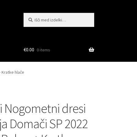
Išči:
Iskanje
€
0.00
0 items
 Kratke hlače
i Nogometni dresi
a Domači SP 2022