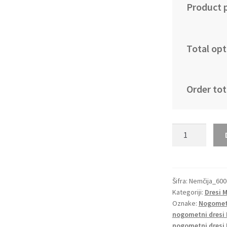
Product p
Total opt
Order tot
Otroški
Nogometni
dresi
Nemčija
Domači
Šifra:
Nemčija_600
Kategoriji:
Dresi 
SP
Oznake:
Nogometn
2022
nogometni dresi 
Kratek
nogometni dresi 