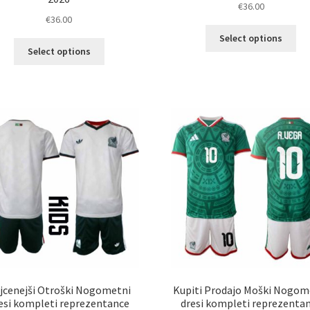
€
36.00
€
36.00
Ta
Select options
Ta
izd
Select options
izdelek
im
ima
ve
več
razl
različic.
Mož
Možnosti
lah
lahko
izb
izberete
na
na
str
strani
izd
izdelka
jcenejši Otroški Nogometni
Kupiti Prodajo Moški Nogom
esi kompleti reprezentance
dresi kompleti reprezenta