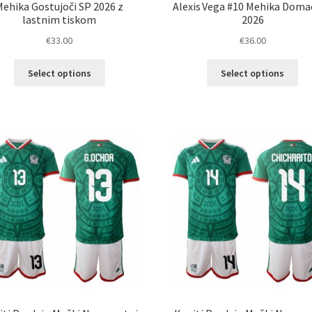
Mehika Gostujoči SP 2026 z
Alexis Vega #10 Mehika Doma
lastnim tiskom
2026
€
33.00
€
36.00
Ta
Ta
Select options
Select options
izdelek
izd
ima
im
več
ve
različic.
razl
Možnosti
Mož
lahko
lah
izberete
izb
na
na
strani
str
izdelka
izd