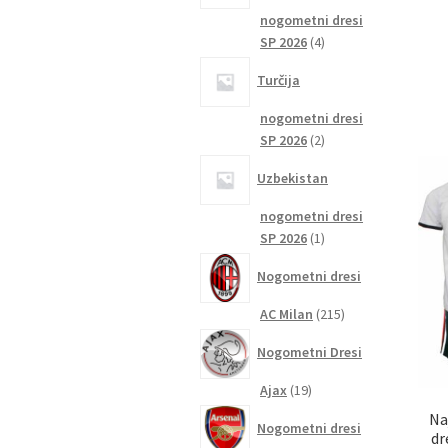
nogometni dresi
4
SP 2026
4
izdelki
Turčija
nogometni dresi
2
SP 2026
2
izdelka
Uzbekistan
nogometni dresi
1
SP 2026
1
izdelek
Nogometni dresi
215
AC Milan
215
izdelkov
Nogometni Dresi
19
Ajax
19
izdelkov
Na
Nogometni dresi
dr