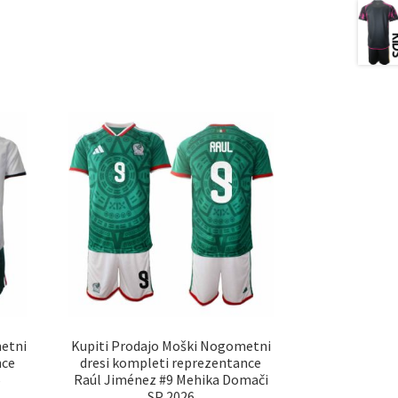
etni
Kupiti Prodajo Moški Nogometni
nce
dresi kompleti reprezentance
6
Raúl Jiménez #9 Mehika Domači
SP 2026