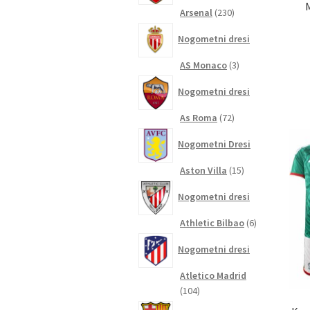
230
Arsenal
230
izdelkov
Nogometni dresi
3
AS Monaco
3
izdelki
Nogometni dresi
72
As Roma
72
izdelkov
Nogometni Dresi
15
Aston Villa
15
izdelkov
Nogometni dresi
6
Athletic Bilbao
6
izdelkov
Nogometni dresi
Atletico Madrid
104
104
izdelki