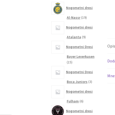
izdelkov
Nogometni dresi
19
Al-Nassr
19
izdelkov
Nogometni dresi
9
Atalanta
9
izdelkov
Opi
Nogometni Dresi
Bayer Leverkusen
Dod
15
15
izdelkov
Nogometni Dresi
Mnen
3
Boca Juniors
3
izdelki
Nogometni dresi
6
Fulham
6
izdelkov
Nogometni dresi