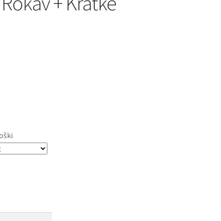
 Rokav + Kratke
oški