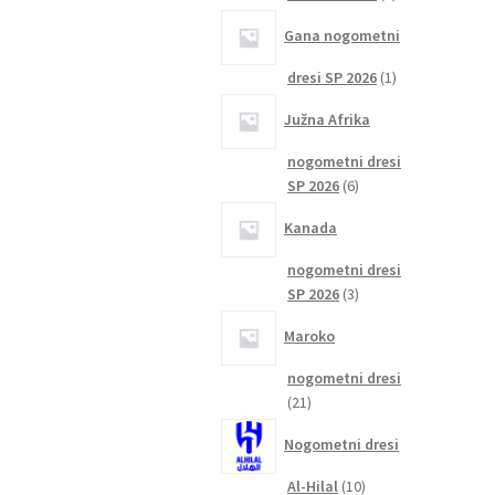
izdelka
Gana nogometni
1
dresi SP 2026
1
izdelek
Južna Afrika
nogometni dresi
6
SP 2026
6
izdelkov
Kanada
nogometni dresi
3
SP 2026
3
izdelki
Maroko
nogometni dresi
21
21
izdelkov
Nogometni dresi
10
Al-Hilal
10