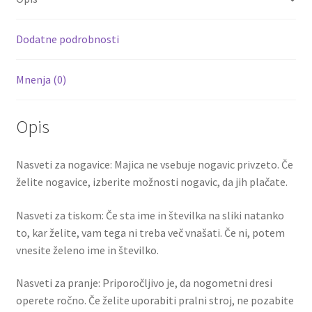
17
o
t
t
količina
k
Dodatne podrobnosti
Mnenja (0)
Opis
Nasveti za nogavice: Majica ne vsebuje nogavic privzeto. Če
želite nogavice, izberite možnosti nogavic, da jih plačate.
Nasveti za tiskom: Če sta ime in številka na sliki natanko
to, kar želite, vam tega ni treba več vnašati. Če ni, potem
vnesite želeno ime in številko.
Nasveti za pranje: Priporočljivo je, da nogometni dresi
operete ročno. Če želite uporabiti pralni stroj, ne pozabite