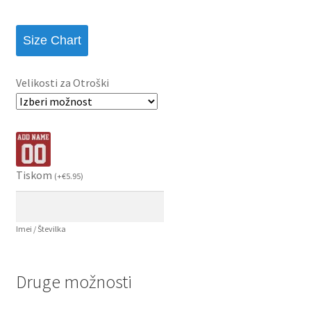
Size Chart
Velikosti za Otroški
Tiskom
(
+
€
5.95
)
Imei / Številka
Druge možnosti