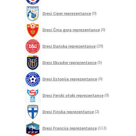
0
Dresi Ciper reprezentance
0
izdelkov
0
Dresi Črna gora reprezentance
0
izdelkov
29
Dresi Danska reprezentance
29
izdelkov
5
Dresi Ekvador reprezentance
5
izdelkov
0
Dresi Estonija reprezentance
0
izdelkov
0
Dresi Ferski otoki reprezentance
0
izdelkov
2
Dresi Finska reprezentance
2
izdelka
112
Dresi Francija reprezentance
112
izdelkov