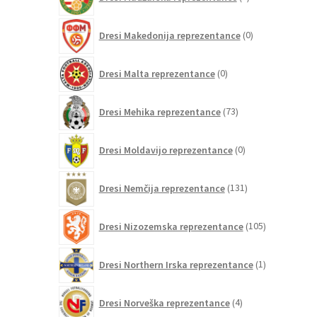
izdelki
0
Dresi Makedonija reprezentance
0
izdelkov
0
Dresi Malta reprezentance
0
izdelkov
73
Dresi Mehika reprezentance
73
izdelkov
0
Dresi Moldavijo reprezentance
0
izdelkov
131
Dresi Nemčija reprezentance
131
izdelkov
105
Dresi Nizozemska reprezentance
105
izdelkov
1
Dresi Northern Irska reprezentance
1
izdelek
4
Dresi Norveška reprezentance
4
izdelki