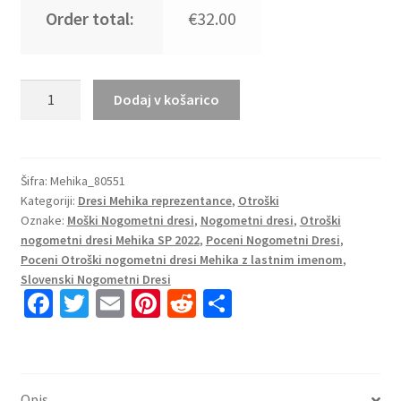
Order total:
€32.00
Otroški
Dodaj v košarico
Nogometni
dresi
Mehika
Domači
Šifra:
Mehika_80551
Kategoriji:
Dresi Mehika reprezentance
,
Otroški
SP
Oznake:
Moški Nogometni dresi
,
Nogometni dresi
,
Otroški
2022
nogometni dresi Mehika SP 2022
,
Poceni Nogometni Dresi
,
Kratek
Poceni Otroški nogometni dresi Mehika z lastnim imenom
,
Rokav
Slovenski Nogometni Dresi
+
Fa
T
E
Pi
R
S
Kratke
ce
wi
m
nt
e
h
hlače
b
tt
ai
er
d
ar
JESUS
o
er
l
es
di
e
C.
Opis