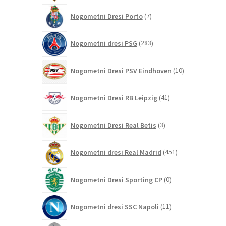
7
Nogometni Dresi Porto
7
izdelkov
283
Nogometni dresi PSG
283
izdelkov
10
Nogometni Dresi PSV Eindhoven
10
izdelkov
41
Nogometni Dresi RB Leipzig
41
izdelkov
3
Nogometni Dresi Real Betis
3
izdelki
451
Nogometni dresi Real Madrid
451
izdelkov
0
Nogometni Dresi Sporting CP
0
izdelkov
11
Nogometni dresi SSC Napoli
11
izdelkov