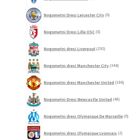
izdelka
0
Nogometni Dresi Leicester City
0
izdelkov
0
Nogometni Dresi Lille OSC
0
izdelkov
292
Nogometni dresi Liverpool
292
izdelkov
344
Nogometni dresi Manchester City
344
izdelkov
186
Nogometni dresi Manchester United
186
izdelkov
48
Nogometni Dresi Newcastle United
48
izdelkov
0
Nogometni dresi Olympique De Marseille
0
izdelk
2
Nogometni dresi Olympique Lyonnais
2
izdelka