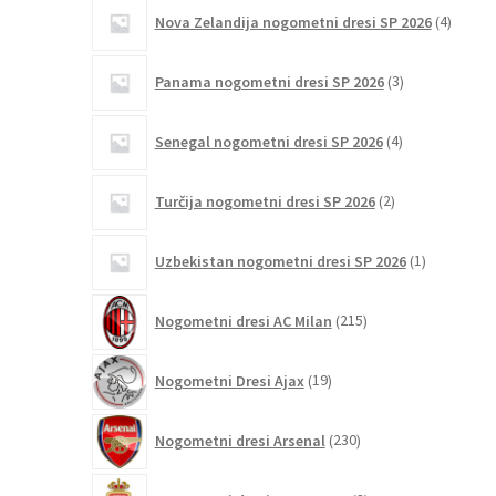
4
Nova Zelandija nogometni dresi SP 2026
4
izdelki
3
Panama nogometni dresi SP 2026
3
izdelki
4
Senegal nogometni dresi SP 2026
4
izdelki
2
Turčija nogometni dresi SP 2026
2
izdelka
1
Uzbekistan nogometni dresi SP 2026
1
izdelek
215
Nogometni dresi AC Milan
215
izdelkov
19
Nogometni Dresi Ajax
19
izdelkov
230
Nogometni dresi Arsenal
230
izdelkov
3