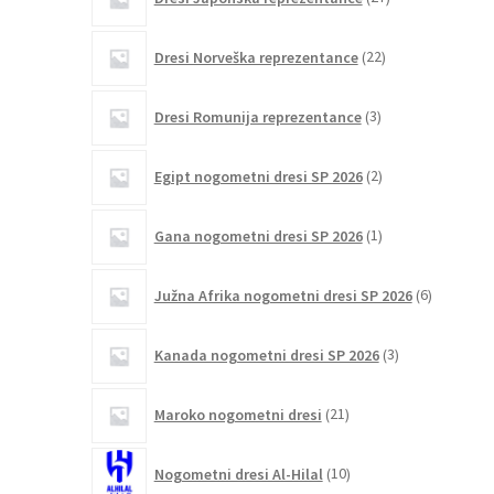
izdelkov
22
Dresi Norveška reprezentance
22
izdelkov
3
Dresi Romunija reprezentance
3
izdelki
2
Egipt nogometni dresi SP 2026
2
izdelka
1
Gana nogometni dresi SP 2026
1
izdelek
6
Južna Afrika nogometni dresi SP 2026
6
izdelkov
3
Kanada nogometni dresi SP 2026
3
izdelki
21
Maroko nogometni dresi
21
izdelkov
10
Nogometni dresi Al-Hilal
10
izdelkov