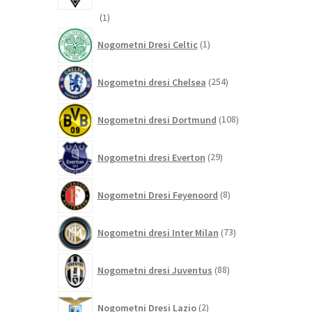
1
1
izdelek
1
Nogometni Dresi Celtic
1
izdelek
254
Nogometni dresi Chelsea
254
izdelkov
108
Nogometni dresi Dortmund
108
izdelkov
29
Nogometni dresi Everton
29
izdelkov
8
Nogometni Dresi Feyenoord
8
izdelkov
73
Nogometni dresi Inter Milan
73
izdelkov
88
Nogometni dresi Juventus
88
izdelkov
2
Nogometni Dresi Lazio
2