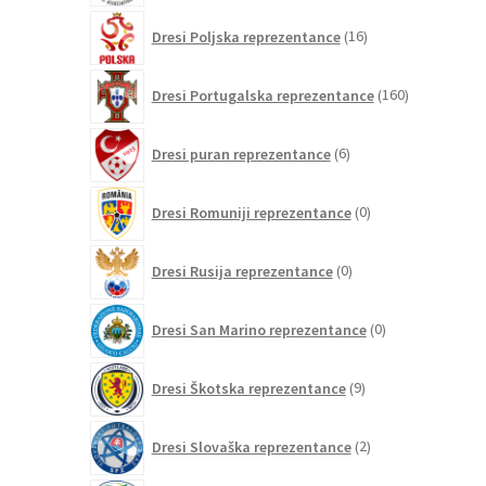
16
Dresi Poljska reprezentance
16
izdelkov
160
Dresi Portugalska reprezentance
160
izdelkov
6
Dresi puran reprezentance
6
izdelkov
0
Dresi Romuniji reprezentance
0
izdelkov
0
Dresi Rusija reprezentance
0
izdelkov
0
Dresi San Marino reprezentance
0
izdelkov
9
Dresi Škotska reprezentance
9
izdelkov
2
Dresi Slovaška reprezentance
2
izdelka