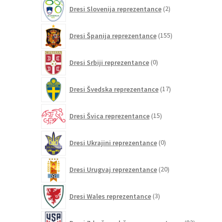
2
Dresi Slovenija reprezentance
2
izdelka
155
Dresi Španija reprezentance
155
izdelkov
0
Dresi Srbiji reprezentance
0
izdelkov
17
Dresi Švedska reprezentance
17
izdelkov
15
Dresi Švica reprezentance
15
izdelkov
0
Dresi Ukrajini reprezentance
0
izdelkov
20
Dresi Urugvaj reprezentance
20
izdelkov
3
Dresi Wales reprezentance
3
izdelki
82