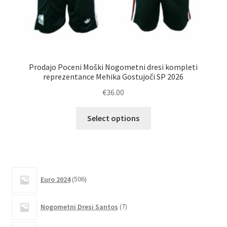
Prodajo Poceni Moški Nogometni dresi kompleti
reprezentance Mehika Gostujoči SP 2026
€
36.00
Ta
Select options
izdelek
ima
več
različic.
506
Možnosti
Euro 2024
506
izdelkov
lahko
7
izberete
Nogometni Dresi Santos
7
izdelkov
na
strani