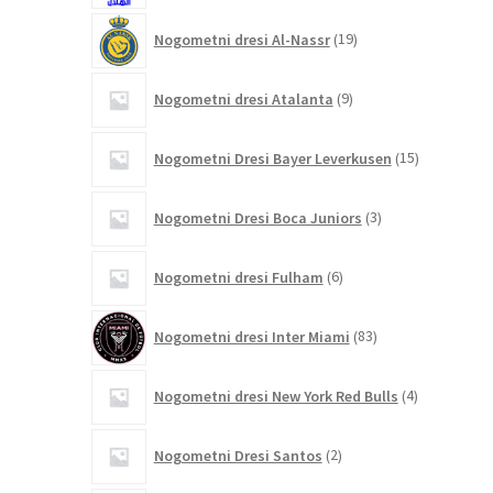
19
Nogometni dresi Al-Nassr
19
izdelkov
9
Nogometni dresi Atalanta
9
izdelkov
15
Nogometni Dresi Bayer Leverkusen
15
izdelkov
3
Nogometni Dresi Boca Juniors
3
izdelki
6
Nogometni dresi Fulham
6
izdelkov
83
Nogometni dresi Inter Miami
83
izdelkov
4
Nogometni dresi New York Red Bulls
4
izdelki
2
Nogometni Dresi Santos
2
izdelka