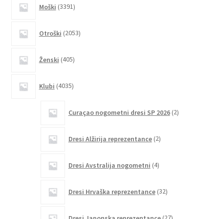
3391
Moški
3391
izdelkov
izdelka
2053
Otroški
2053
izdelkov
405
Ženski
405
izdelkov
4035
Klubi
4035
izdelkov
2
Curaçao nogometni dresi SP 2026
2
izdelka
2
Dresi Alžirija reprezentance
2
izdelka
4
Dresi Avstralija nogometni
4
izdelki
32
Dresi Hrvaška reprezentance
32
izdelkov
27
Dresi Japonska reprezentance
27