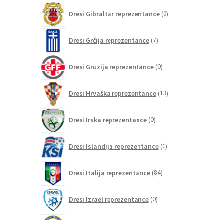
0
Dresi Gibraltar reprezentance
0
izdelkov
7
Dresi Grčija reprezentance
7
izdelkov
0
Dresi Gruzija reprezentance
0
izdelkov
13
Dresi Hrvaška reprezentance
13
izdelkov
0
Dresi Irska reprezentance
0
izdelkov
0
Dresi Islandija reprezentance
0
izdelkov
84
Dresi Italija reprezentance
84
izdelkov
0
Dresi Izrael reprezentance
0
izdelkov
0