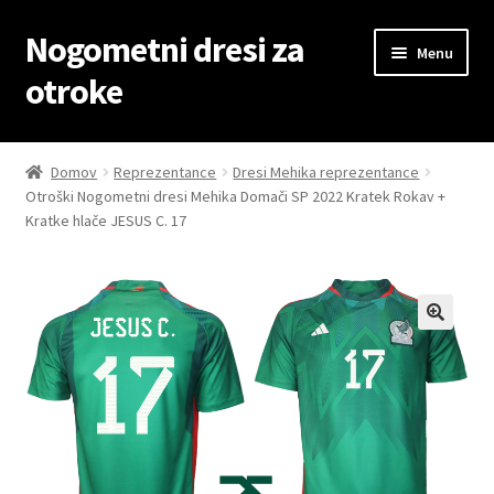
Nogometni dresi za
Skip
Skip
Menu
to
to
otroke
navigation
content
Domov
Domov
Reprezentance
Dresi Mehika reprezentance
Otroški Nogometni dresi Mehika Domači SP 2022 Kratek Rokav +
Blog
Kratke hlače JESUS C. 17
Kontaktiraj nas
Košarica
Moj račun
Trgovina
Zaključek nakupa