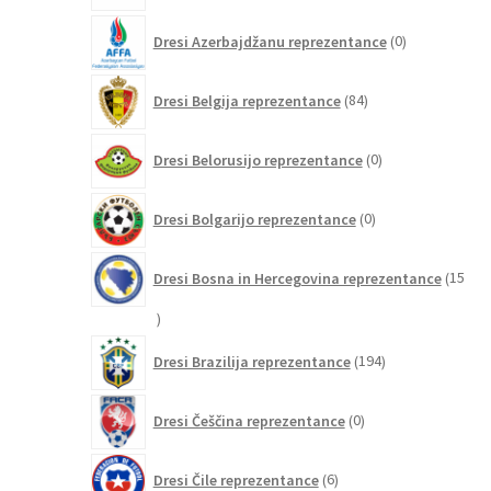
0
Dresi Azerbajdžanu reprezentance
0
izdelkov
84
Dresi Belgija reprezentance
84
izdelkov
0
Dresi Belorusijo reprezentance
0
izdelkov
0
Dresi Bolgarijo reprezentance
0
izdelkov
Dresi Bosna in Hercegovina reprezentance
15
15
izdelkov
194
Dresi Brazilija reprezentance
194
izdelkov
0
Dresi Češčina reprezentance
0
izdelkov
6
Dresi Čile reprezentance
6
izdelkov