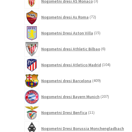
Nogometni dresi AS Monaco
3
izdelki
72
Nogometni dresi As Roma
72
izdelkov
15
Nogometni Dresi Aston Villa
15
izdelkov
6
Nogometni dresi Athletic Bilbao
6
izdelkov
104
Nogometni dresi Atletico Madrid
104
izdelki
409
Nogometni dresi Barcelona
409
izdelkov
207
Nogometni dresi Bayern Munich
207
izdelkov
11
Nogometni Dresi Benfica
11
izdelkov
Nogometni Dresi Borussia Monchengladbach