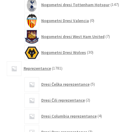
147
Nogometni dresi Tottenham Hotspur
147
izdelko
0
Nogometni Dresi Valencia
0
izdelkov
7
Nogometni dresi West Ham United
7
izdelkov
30
Nogometni Dresi Wolves
30
izdelkov
1781
Reprezentance
1781
izdelkov
5
Dresi Češka reprezentance
5
izdelkov
2
Dresi Čili reprezentance
2
izdelka
4
Dresi Columbia reprezentance
4
izdelki
3
Dresi Peru reprezentance
3