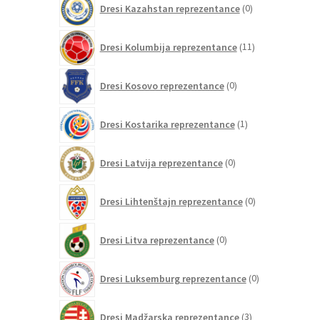
Dresi Kazahstan reprezentance
0
izdelkov
11
Dresi Kolumbija reprezentance
11
izdelkov
0
Dresi Kosovo reprezentance
0
izdelkov
1
Dresi Kostarika reprezentance
1
izdelek
0
Dresi Latvija reprezentance
0
izdelkov
0
Dresi Lihtenštajn reprezentance
0
izdelkov
0
Dresi Litva reprezentance
0
izdelkov
0
Dresi Luksemburg reprezentance
0
izdelkov
3
Dresi Madžarska reprezentance
3