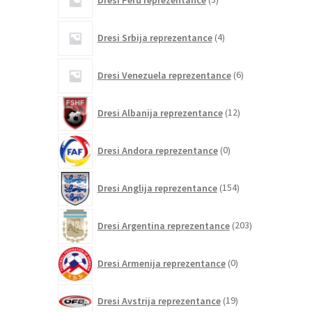
izdelki
4
Dresi Srbija reprezentance
4
izdelki
6
Dresi Venezuela reprezentance
6
izdelkov
12
Dresi Albanija reprezentance
12
izdelkov
0
Dresi Andora reprezentance
0
izdelkov
154
Dresi Anglija reprezentance
154
izdelkov
203
Dresi Argentina reprezentance
203
izdelki
0
Dresi Armenija reprezentance
0
izdelkov
19
Dresi Avstrija reprezentance
19
izdelkov