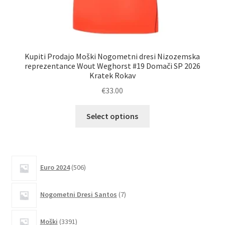
Kupiti Prodajo Moški Nogometni dresi Nizozemska
reprezentance Wout Weghorst #19 Domači SP 2026
Kratek Rokav
€
33.00
Ta
Select options
izdelek
ima
več
različic.
506
Euro 2024
506
izdelkov
Možnosti
lahko
7
Nogometni Dresi Santos
7
izberete
izdelkov
na
3391
Moški
3391
strani