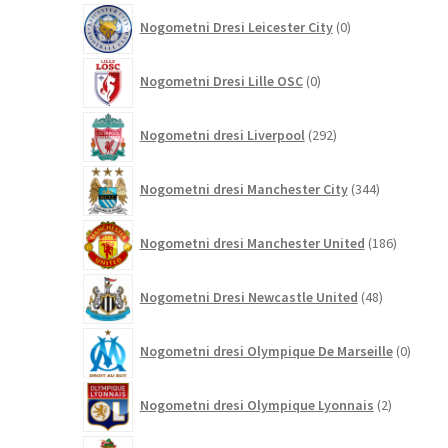
0
Nogometni Dresi Leicester City
0
izdelkov
0
Nogometni Dresi Lille OSC
0
izdelkov
292
Nogometni dresi Liverpool
292
izdelkov
344
Nogometni dresi Manchester City
344
izdelkov
186
Nogometni dresi Manchester United
186
izdelkov
48
Nogometni Dresi Newcastle United
48
izdelkov
0
Nogometni dresi Olympique De Marseille
0
izdelk
2
Nogometni dresi Olympique Lyonnais
2
izdelka
7