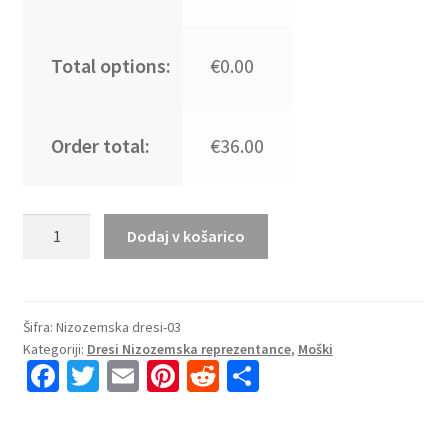
Total options:
€0.00
Order total:
€36.00
Najcenejši
Dodaj v košarico
Moški
Nogometni
dresi
kompleti
Šifra:
Nizozemska dresi-03
Kategoriji:
Dresi Nizozemska reprezentance
,
Moški
Nizozemska
Fa
T
E
Pi
R
S
Domači
ce
wi
m
nt
e
h
SP
2026
b
tt
ai
er
d
ar