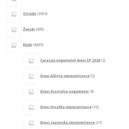
izdelkov
izdelka
2053
Otroški
2053
izdelkov
405
Ženski
405
izdelkov
4035
Klubi
4035
izdelkov
2
Curaçao nogometni dresi SP 2026
2
izdelka
2
Dresi Alžirija reprezentance
2
izdelka
4
Dresi Avstralija nogometni
4
izdelki
32
Dresi Hrvaška reprezentance
32
izdelkov
27
Dresi Japonska reprezentance
27
izdelkov