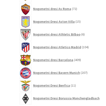
72
Nogometni dresi As Roma
72
izdelkov
15
Nogometni Dresi Aston Villa
15
izdelkov
6
Nogometni dresi Athletic Bilbao
6
izdelkov
104
Nogometni dresi Atletico Madrid
104
izdelki
409
Nogometni dresi Barcelona
409
izdelkov
207
Nogometni dresi Bayern Munich
207
izdelkov
11
Nogometni Dresi Benfica
11
izdelkov
Nogometni Dresi Borussia Monchengladbach