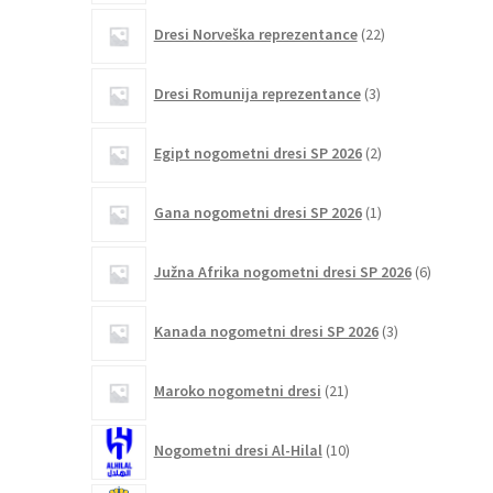
22
Dresi Norveška reprezentance
22
izdelkov
3
Dresi Romunija reprezentance
3
izdelki
2
Egipt nogometni dresi SP 2026
2
izdelka
1
Gana nogometni dresi SP 2026
1
izdelek
6
Južna Afrika nogometni dresi SP 2026
6
izdelkov
3
Kanada nogometni dresi SP 2026
3
izdelki
21
Maroko nogometni dresi
21
izdelkov
10
Nogometni dresi Al-Hilal
10
izdelkov