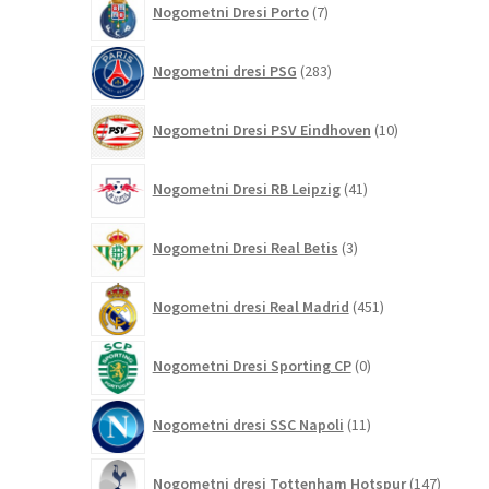
Nogometni Dresi Porto
7
izdelkov
283
Nogometni dresi PSG
283
izdelkov
10
Nogometni Dresi PSV Eindhoven
10
izdelkov
41
Nogometni Dresi RB Leipzig
41
izdelkov
3
Nogometni Dresi Real Betis
3
izdelki
451
Nogometni dresi Real Madrid
451
izdelkov
0
Nogometni Dresi Sporting CP
0
izdelkov
11
Nogometni dresi SSC Napoli
11
izdelkov
147
Nogometni dresi Tottenham Hotspur
147