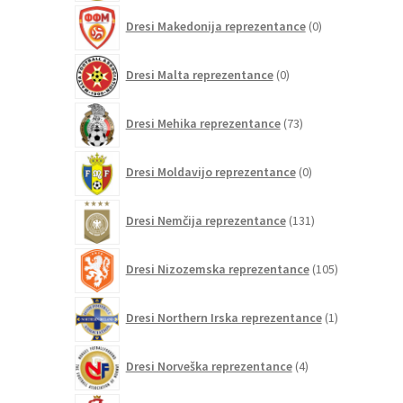
0
Dresi Makedonija reprezentance
0
izdelkov
0
Dresi Malta reprezentance
0
izdelkov
73
Dresi Mehika reprezentance
73
izdelkov
0
Dresi Moldavijo reprezentance
0
izdelkov
131
Dresi Nemčija reprezentance
131
izdelkov
105
Dresi Nizozemska reprezentance
105
izdelkov
1
Dresi Northern Irska reprezentance
1
izdelek
4
Dresi Norveška reprezentance
4
izdelki
16