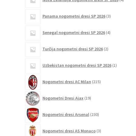
izdelki
3
Panama nogometni dresi SP 2026
3
izdelki
4
Senegal nogometni dresi SP 2026
4
izdelki
2
Turčija nogometni dresi SP 2026
2
izdelka
1
Uzbekistan nogometni dresi SP 2026
1
izdelek
215
Nogometni dresi AC Milan
215
izdelkov
19
Nogometni Dresi Ajax
19
izdelkov
230
Nogometni dresi Arsenal
230
izdelkov
3
Nogometni dresi AS Monaco
3
izdelki