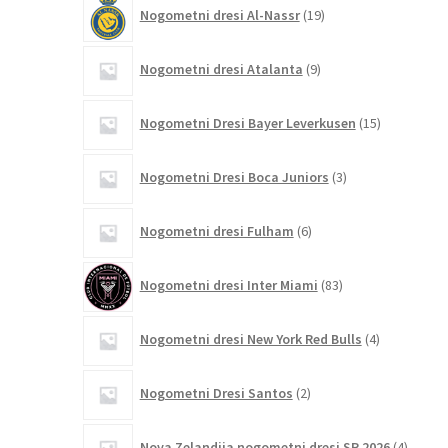
19
Nogometni dresi Al-Nassr
19
izdelkov
9
Nogometni dresi Atalanta
9
izdelkov
15
Nogometni Dresi Bayer Leverkusen
15
izdelkov
3
Nogometni Dresi Boca Juniors
3
izdelki
6
Nogometni dresi Fulham
6
izdelkov
83
Nogometni dresi Inter Miami
83
izdelkov
4
Nogometni dresi New York Red Bulls
4
izdelki
2
Nogometni Dresi Santos
2
izdelka
4
Nova Zelandija nogometni dresi SP 2026
4