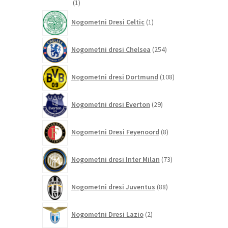
1
1
izdelek
1
Nogometni Dresi Celtic
1
izdelek
254
Nogometni dresi Chelsea
254
izdelkov
108
Nogometni dresi Dortmund
108
izdelkov
29
Nogometni dresi Everton
29
izdelkov
8
Nogometni Dresi Feyenoord
8
izdelkov
73
Nogometni dresi Inter Milan
73
izdelkov
88
Nogometni dresi Juventus
88
izdelkov
2
Nogometni Dresi Lazio
2
izdelka