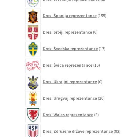
izdelka
155
Dresi Španija reprezentance
155
izdelkov
0
Dresi Srbiji reprezentance
0
izdelkov
17
Dresi Švedska reprezentance
17
izdelkov
15
Dresi Švica reprezentance
15
izdelkov
0
Dresi Ukrajini reprezentance
0
izdelkov
20
Dresi Urugvaj reprezentance
20
izdelkov
3
Dresi Wales reprezentance
3
izdelki
82
Dresi Združene države reprezentance
82
izdelkov