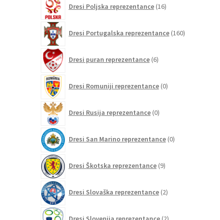
Dresi Poljska reprezentance
16
izdelkov
160
Dresi Portugalska reprezentance
160
izdelkov
6
Dresi puran reprezentance
6
izdelkov
0
Dresi Romuniji reprezentance
0
izdelkov
0
Dresi Rusija reprezentance
0
izdelkov
0
Dresi San Marino reprezentance
0
izdelkov
9
Dresi Škotska reprezentance
9
izdelkov
2
Dresi Slovaška reprezentance
2
izdelka
2
Dresi Slovenija reprezentance
2