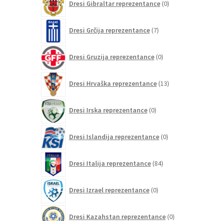
Dresi Gibraltar reprezentance
0
izdelkov
7
Dresi Grčija reprezentance
7
izdelkov
0
Dresi Gruzija reprezentance
0
izdelkov
13
Dresi Hrvaška reprezentance
13
izdelkov
0
Dresi Irska reprezentance
0
izdelkov
0
Dresi Islandija reprezentance
0
izdelkov
84
Dresi Italija reprezentance
84
izdelkov
0
Dresi Izrael reprezentance
0
izdelkov
0
Dresi Kazahstan reprezentance
0
izdelkov