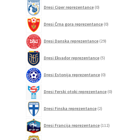
0
Dresi Ciper reprezentance
0
izdelkov
0
Dresi Črna gora reprezentance
0
izdelkov
29
Dresi Danska reprezentance
29
izdelkov
5
Dresi Ekvador reprezentance
5
izdelkov
0
Dresi Estonija reprezentance
0
izdelkov
0
Dresi Ferski otoki reprezentance
0
izdelkov
2
Dresi Finska reprezentance
2
izdelka
112
Dresi Francija reprezentance
112
izdelkov
0