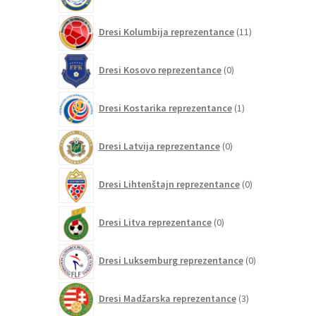
11
Dresi Kolumbija reprezentance
11
izdelkov
0
Dresi Kosovo reprezentance
0
izdelkov
1
Dresi Kostarika reprezentance
1
izdelek
0
Dresi Latvija reprezentance
0
izdelkov
0
Dresi Lihtenštajn reprezentance
0
izdelkov
0
Dresi Litva reprezentance
0
izdelkov
0
Dresi Luksemburg reprezentance
0
izdelkov
3
Dresi Madžarska reprezentance
3
izdelki