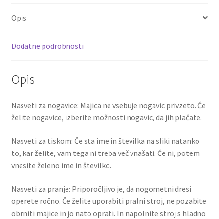
z
o
er
l
es
di
e
lastnim
Opis
o
t
t
tiskom
količina
k
Dodatne podrobnosti
Opis
Nasveti za nogavice: Majica ne vsebuje nogavic privzeto. Če
želite nogavice, izberite možnosti nogavic, da jih plačate.
Nasveti za tiskom: Če sta ime in številka na sliki natanko
to, kar želite, vam tega ni treba več vnašati. Če ni, potem
vnesite želeno ime in številko.
Nasveti za pranje: Priporočljivo je, da nogometni dresi
operete ročno. Če želite uporabiti pralni stroj, ne pozabite
obrniti majice in jo nato oprati. In napolnite stroj s hladno