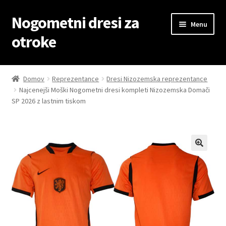
Nogometni dresi za
Skip
Skip
Menu
to
to
otroke
navigation
content
Domov
Domov
Reprezentance
Dresi Nizozemska reprezentance
Najcenejši Moški Nogometni dresi kompleti Nizozemska Domači
Blog
SP 2026 z lastnim tiskom
Kontaktiraj nas
Košarica
Moj račun
Trgovina
Zaključek nakupa