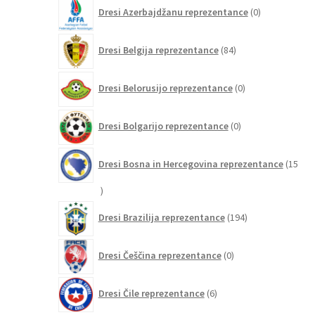
0
Dresi Azerbajdžanu reprezentance
0
izdelkov
84
Dresi Belgija reprezentance
84
izdelkov
0
Dresi Belorusijo reprezentance
0
izdelkov
0
Dresi Bolgarijo reprezentance
0
izdelkov
Dresi Bosna in Hercegovina reprezentance
15
15
izdelkov
194
Dresi Brazilija reprezentance
194
izdelkov
0
Dresi Češčina reprezentance
0
izdelkov
6
Dresi Čile reprezentance
6
izdelkov