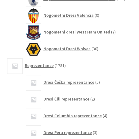
izdelko
0
Nogometni Dresi Valencia
0
izdelkov
7
Nogometni dresi West Ham United
7
izdelkov
30
Nogometni Dresi Wolves
30
izdelkov
1781
Reprezentance
1781
izdelkov
5
Dresi Češka reprezentance
5
izdelkov
2
Dresi Čili reprezentance
2
izdelka
4
Dresi Columbia reprezentance
4
izdelki
3
Dresi Peru reprezentance
3
izdelki