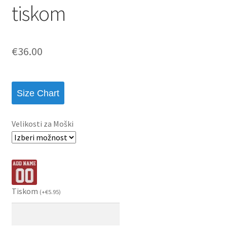
tiskom
€
36.00
Size Chart
Velikosti za Moški
Tiskom
(
+
€
5.95
)