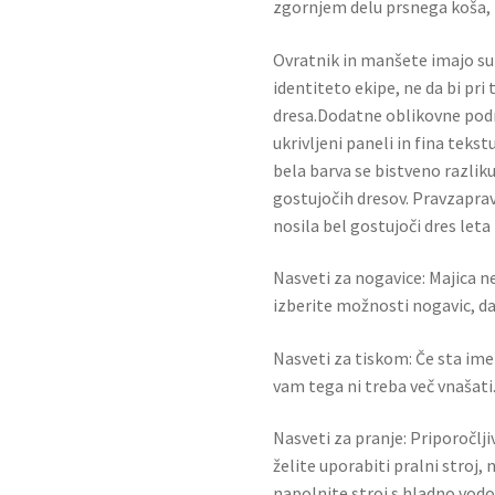
zgornjem delu prsnega koša, k
Ovratnik in manšete imajo sub
identiteto ekipe, ne da bi pri
dresa.Dodatne oblikovne podr
ukrivljeni paneli in fina teks
bela barva se bistveno razlik
gostujočih dresov. Pravzapra
nosila bel gostujoči dres leta
Nasveti za nogavice: Majica ne
izberite možnosti nogavic, da 
Nasveti za tiskom: Če sta ime i
vam tega ni treba več vnašati.
Nasveti za pranje: Priporočlj
želite uporabiti pralni stroj, 
napolnite stroj s hladno vodo