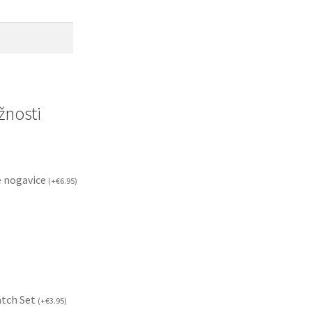
nosti
 nogavice
(
+
€
6.95
)
atch Set
(
+
€
3.95
)