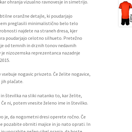
ar ohranja vizualno ravnovesje in simetrijo.
tilne oranžne detajle, ki poudarjajo
 tem preglasili minimalistično belo telo
obnosti najdete na straneh dresa, kjer
tura poudarjajo celotno silhueto. Pretežno
uje od temnih in drznih tonov nedavnih
v je nizozemska reprezentanca nazadnje
 2015.
 vsebuje nogavic privzeto. Če želite nogavice,
jih plačate.
n številka na sliki natanko to, kar želite,
 Če ni, potem vnesite želeno ime in številko.
ivo je, da nogometni dresi operete ročno. Če
ne pozabite obrniti majice in jo nato oprati. In
 in uporabite nežen cikel pranja, da boste