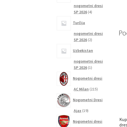
nogometni dresi
4
SP 2026
4
izdelki
Turčija
Po
nogometni dresi
2
SP 2026
2
izdelka
Uzbekistan
nogometni dresi
1
SP 2026
1
izdelek
Nogometni dresi
215
AC Milan
215
izdelkov
Nogometni Dresi
19
Ajax
19
izdelkov
Kup
Nogometni dresi
dre