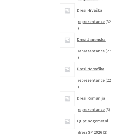
izdelki
Dresi Hrvaška
reprezentance
32
32
izdelkov
Dresi Japonska
reprezentance
27
27
izdelkov
Dresi Norveška
reprezentance
22
22
izdelkov
Dresi Romunija
3
reprezentance
3
izdelki
Egipt nogometni
2
dresi SP 2026
2