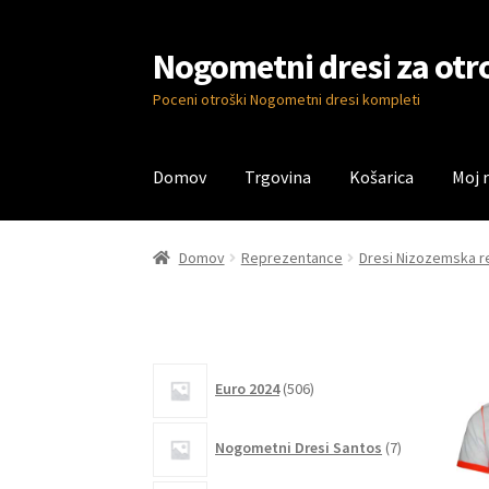
Nogometni dresi za otr
Skip
Skip
to
to
Poceni otroški Nogometni dresi kompleti
navigation
content
Domov
Trgovina
Košarica
Moj 
Domov
Blog
Kontaktiraj nas
Košarica
Moj ra
Domov
Reprezentance
Dresi Nizozemska 
506
Euro 2024
506
izdelkov
7
Nogometni Dresi Santos
7
izdelkov