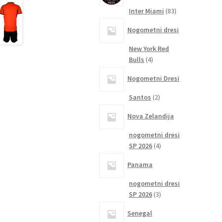
83
Inter Miami
83
izdelkov
Nogometni dresi
New York Red
4
Bulls
4
izdelki
Nogometni Dresi
2
Santos
2
izdelka
Nova Zelandija
nogometni dresi
4
SP 2026
4
izdelki
Panama
nogometni dresi
3
SP 2026
3
izdelki
Senegal