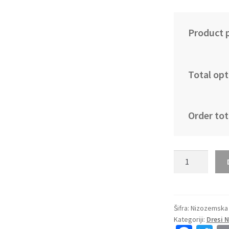
Product p
Total opt
Order tot
Najcenejši
Nogometni
dresi
kompleti
za
Šifra:
Nizozemska 
Kategoriji:
Dresi 
otroke