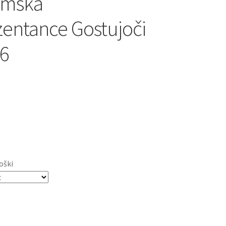
emska
entance Gostujoči
6
oški