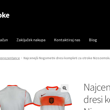
oke
račun
Zaključek nakupa
Kontaktiraj nas
Blog
čun
Trgovina
Zaključek nakupa
reprezentance
Najcenejši Nogometni dresi kompleti za otroke Nizozemsk
Najcen
dresi 