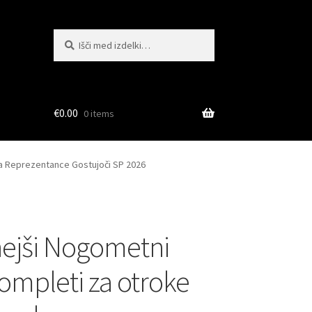
Išči:
Iskanje
€
0.00
0 items
a Reprezentance Gostujoči SP 2026
ejši Nogometni
kompleti za otroke