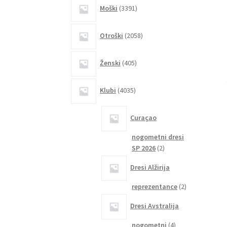
3391
Moški
3391
izdelkov
2058
Otroški
2058
izdelkov
405
Ženski
405
izdelkov
4035
Klubi
4035
izdelkov
Curaçao
nogometni dresi
2
SP 2026
2
izdelka
Dresi Alžirija
2
reprezentance
2
izdelka
Dresi Avstralija
4
nogometni
4