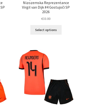
ce
Nizozemska Reprezentance
 SP
Virgil van Dijk #4 Gostujoči SP
2026
€
33.00
Ta
Select options
elek
izdelek
a
ima
č
več
ičic.
različic.
nosti
Možnosti
ko
lahko
erete
izberete
na
ani
strani
elka
izdelka