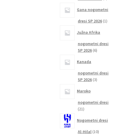
izdelka
Gana nogometni
1
dresi SP 2026
1
izdelek
Južna Afrika
nogometni dresi
6
SP 2026
6
izdelkov
Kanada
nogometni dresi
3
SP 2026
3
izdelki
Maroko
nogometni dresi
21
21
izdelkov
Nogometni dresi
10
Al-Hilal
10