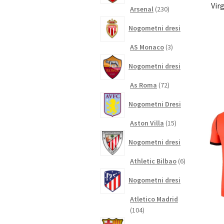
Vir
230
Arsenal
230
izdelkov
Nogometni dresi
3
AS Monaco
3
izdelki
Nogometni dresi
72
As Roma
72
izdelkov
Nogometni Dresi
15
Aston Villa
15
izdelkov
Nogometni dresi
6
Athletic Bilbao
6
izdelkov
Nogometni dresi
Atletico Madrid
104
104
izdelki