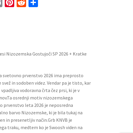
E
Pi
R
S
m
nt
e
h
ai
er
d
ar
l
es
di
e
t
t
esi Nizozemska Gostujoči SP 2026 + Kratke
za svetovno prvenstvo 2026 ima preprosto
 svež in sodoben videz. Vendar pa je tisto, kar
 vpadljiva vodoravna črta čez prsi, ki je v
onov.Ta osrednji motiv nizozemskega
o prvenstvo leta 2026 je neposredna
lno barvo Nizozemske, ki je bila tukaj na
en in presenetljiv način.Grb KNVB je
ega traku, medtem ko je Swoosh viden na