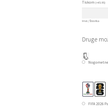
Tiskom
(
+
€
5.95
)
Imei / Številka
Druge mož
Nogometne
FIFA 2026 P