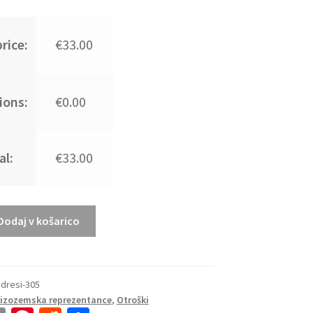
rice:
€33.00
ions:
€0.00
al:
€33.00
Dodaj v košarico
dresi-305
Nizozemska reprezentance
,
Otroški