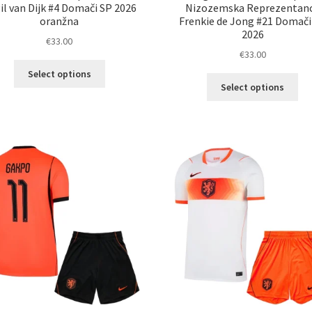
gil van Dijk #4 Domači SP 2026
Nizozemska Reprezentan
oranžna
Frenkie de Jong #21 Domači
2026
€
33.00
€
33.00
Ta
Select options
Ta
izdelek
Select options
izd
ima
im
več
ve
različic.
razl
Možnosti
Mož
lahko
lah
izberete
izb
na
na
strani
str
izdelka
izd