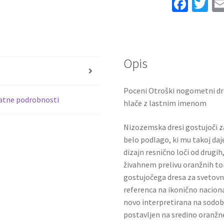
Fa
T
Nizozemska
ce
wi
Reprezentance
Gostujoči
b
tt
SP
o
er
2026
Opis
o
količina
s
k
Poceni Otroški nogometni dr
atne podrobnosti
hlače z lastnim imenom
Nizozemska dresi gostujoči 
belo podlago, ki mu takoj daje
dizajn resnično loči od drugih,
živahnem prelivu oranžnih t
gostujočega dresa za svetovn
referenca na ikonično naciona
novo interpretirana na sodob
postavljen na sredino oranžn