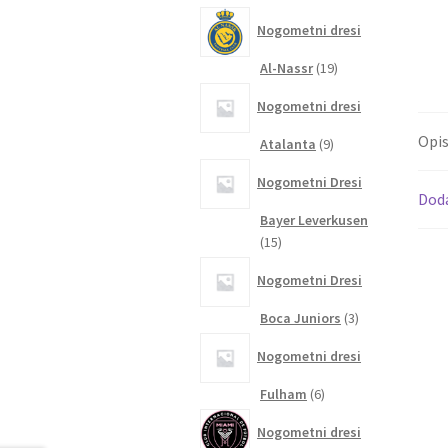
izdelkov
Nogometni dresi
19
Al-Nassr
19
izdelkov
Nogometni dresi
Opi
9
Atalanta
9
izdelkov
Nogometni Dresi
Dod
Bayer Leverkusen
15
15
izdelkov
Nogometni Dresi
3
Boca Juniors
3
izdelki
Nogometni dresi
6
Fulham
6
izdelkov
Nogometni dresi