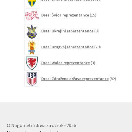
izdelkov
15
Dresi Švica reprezentance
15
izdelkov
0
Dresi Ukrajini reprezentance
0
izdelkov
20
Dresi Urugvaj reprezentance
20
izdelkov
3
Dresi Wales reprezentance
3
izdelki
82
Dresi Združene države reprezentance
82
izdelkov
© Nogometni dresi za otroke 2026