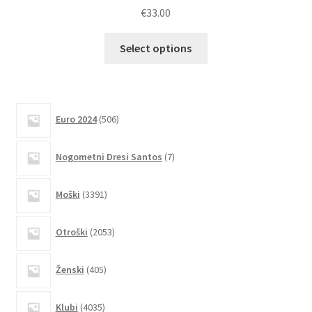
€
33.00
Ta
Select options
izdelek
ima
več
različic.
506
Euro 2024
506
izdelkov
Možnosti
lahko
7
Nogometni Dresi Santos
7
izberete
izdelkov
na
3391
Moški
3391
strani
izdelkov
izdelka
2053
Otroški
2053
izdelkov
405
Ženski
405
izdelkov
4035
Klubi
4035