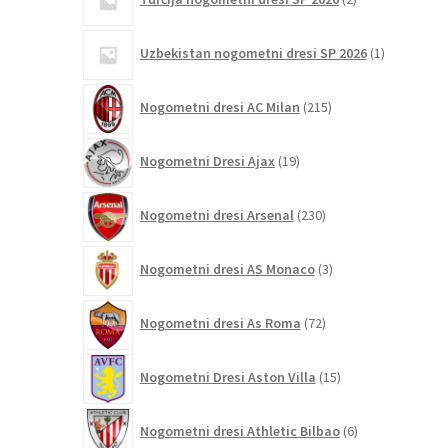
izdelka
1
Uzbekistan nogometni dresi SP 2026
1
izdelek
215
Nogometni dresi AC Milan
215
izdelkov
19
Nogometni Dresi Ajax
19
izdelkov
230
Nogometni dresi Arsenal
230
izdelkov
3
Nogometni dresi AS Monaco
3
izdelki
72
Nogometni dresi As Roma
72
izdelkov
15
Nogometni Dresi Aston Villa
15
izdelkov
6
Nogometni dresi Athletic Bilbao
6
izdelkov