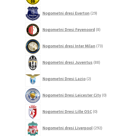
29
Nogometni dresi Everton
29
izdelkov
8
Nogometni Dresi Feyenoord
8
izdelkov
73
Nogometni dresi Inter Milan
73
izdelkov
88
Nogometni dresi Juventus
88
izdelkov
2
Nogometni Dresi Lazio
2
izdelka
0
Nogometni Dresi Leicester City
0
izdelkov
0
Nogometni Dresi Lille OSC
0
izdelkov
292
Nogometni dresi Liverpool
292
izdelkov