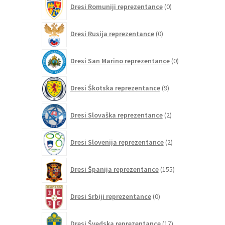
Dresi Romuniji reprezentance
0
izdelkov
0
Dresi Rusija reprezentance
0
izdelkov
0
Dresi San Marino reprezentance
0
izdelkov
9
Dresi Škotska reprezentance
9
izdelkov
2
Dresi Slovaška reprezentance
2
izdelka
2
Dresi Slovenija reprezentance
2
izdelka
155
Dresi Španija reprezentance
155
izdelkov
0
Dresi Srbiji reprezentance
0
izdelkov
17
Dresi Švedska reprezentance
17