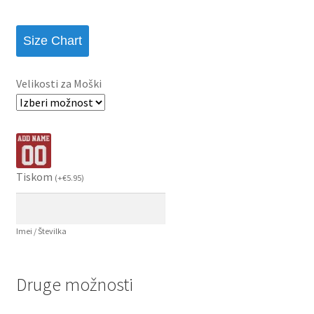
Size Chart
Velikosti za Moški
Tiskom
(
+
€
5.95
)
Imei / Številka
Druge možnosti