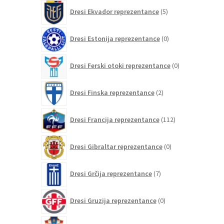
5
Dresi Ekvador reprezentance
5
izdelkov
0
Dresi Estonija reprezentance
0
izdelkov
0
Dresi Ferski otoki reprezentance
0
izdelkov
2
Dresi Finska reprezentance
2
izdelka
112
Dresi Francija reprezentance
112
izdelkov
0
Dresi Gibraltar reprezentance
0
izdelkov
7
Dresi Grčija reprezentance
7
izdelkov
0
Dresi Gruzija reprezentance
0
izdelkov
13