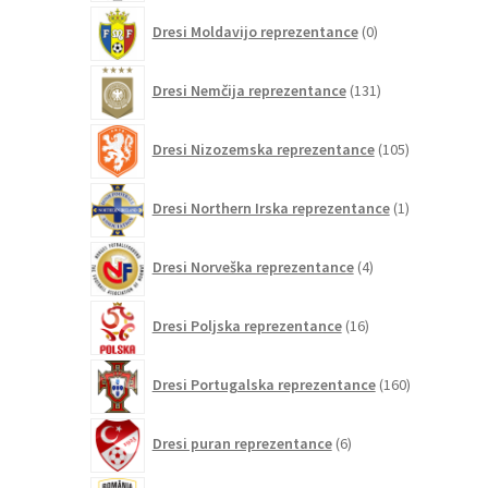
0
Dresi Moldavijo reprezentance
0
izdelkov
131
Dresi Nemčija reprezentance
131
izdelkov
105
Dresi Nizozemska reprezentance
105
izdelkov
1
Dresi Northern Irska reprezentance
1
izdelek
4
Dresi Norveška reprezentance
4
izdelki
16
Dresi Poljska reprezentance
16
izdelkov
160
Dresi Portugalska reprezentance
160
izdelkov
6
Dresi puran reprezentance
6
izdelkov
0