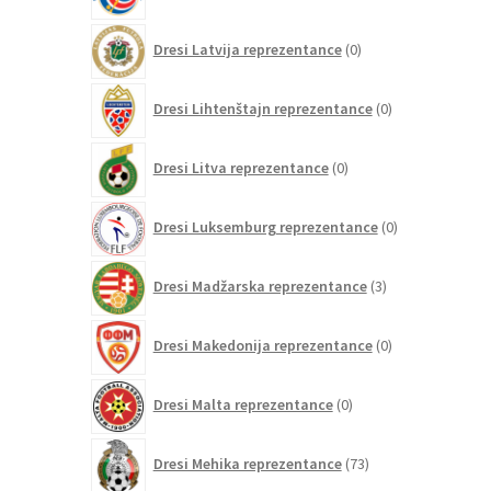
0
Dresi Latvija reprezentance
0
izdelkov
0
Dresi Lihtenštajn reprezentance
0
izdelkov
0
Dresi Litva reprezentance
0
izdelkov
0
Dresi Luksemburg reprezentance
0
izdelkov
3
Dresi Madžarska reprezentance
3
izdelki
0
Dresi Makedonija reprezentance
0
izdelkov
0
Dresi Malta reprezentance
0
izdelkov
73
Dresi Mehika reprezentance
73
izdelkov