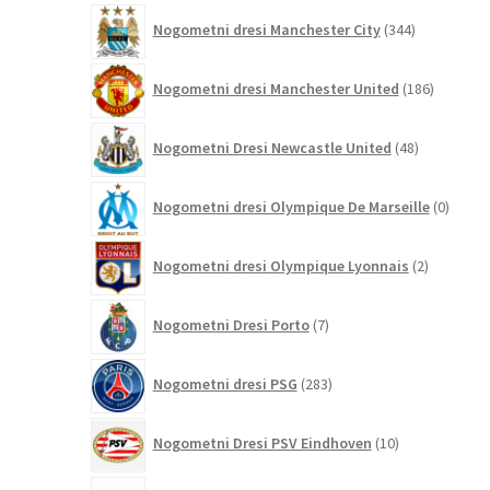
344
Nogometni dresi Manchester City
344
izdelkov
186
Nogometni dresi Manchester United
186
izdelkov
48
Nogometni Dresi Newcastle United
48
izdelkov
0
Nogometni dresi Olympique De Marseille
0
izdelk
2
Nogometni dresi Olympique Lyonnais
2
izdelka
7
Nogometni Dresi Porto
7
izdelkov
283
Nogometni dresi PSG
283
izdelkov
10
Nogometni Dresi PSV Eindhoven
10
izdelkov
41