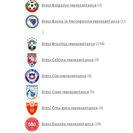
0
Dresi Bolgarijo reprezentance
0
izdelkov
Dresi Bosna in Hercegovina reprezentance
15
15
izdelkov
194
Dresi Brazilija reprezentance
194
izdelkov
0
Dresi Češčina reprezentance
0
izdelkov
6
Dresi Čile reprezentance
6
izdelkov
0
Dresi Ciper reprezentance
0
izdelkov
0
Dresi Črna gora reprezentance
0
izdelkov
29
Dresi Danska reprezentance
29
izdelkov