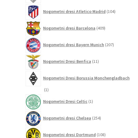
104
Nogometni dresi Atletico Madrid
104
izdelki
409
Nogometni dresi Barcelona
409
izdelkov
207
Nogometni dresi Bayern Munich
207
izdelkov
11
Nogometni Dresi Benfica
11
izdelkov
Nogometni Dresi Borussia Monchengladbach
1
1
izdelek
1
Nogometni Dresi Celtic
1
izdelek
254
Nogometni dresi Chelsea
254
izdelkov
108
Nogometni dresi Dortmund
108
izdelkov