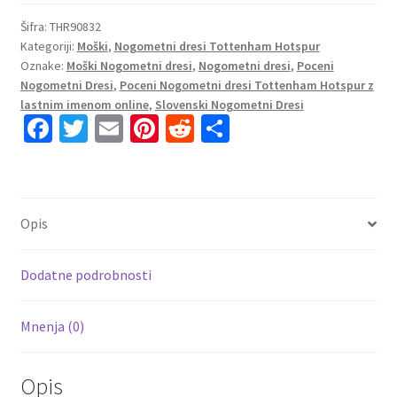
Tottenham
Hotspur
Šifra:
THR90832
Kategoriji:
Moški
,
Nogometni dresi Tottenham Hotspur
Tretji
Oznake:
Moški Nogometni dresi
,
Nogometni dresi
,
Poceni
2023
Nogometni Dresi
,
Poceni Nogometni dresi Tottenham Hotspur z
Kratek
lastnim imenom online
,
Slovenski Nogometni Dresi
Rokav
Fa
T
E
Pi
R
S
+
ce
wi
m
nt
e
h
Kratke
b
tt
ai
er
d
ar
hlače
DELE
o
er
l
es
di
e
Opis
20
o
t
t
količina
k
Dodatne podrobnosti
Mnenja (0)
Opis