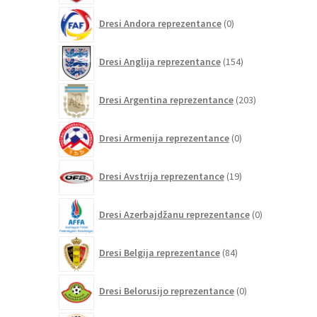
0
Dresi Andora reprezentance
0
izdelkov
154
Dresi Anglija reprezentance
154
izdelkov
203
Dresi Argentina reprezentance
203
izdelki
0
Dresi Armenija reprezentance
0
izdelkov
19
Dresi Avstrija reprezentance
19
izdelkov
0
Dresi Azerbajdžanu reprezentance
0
izdelkov
84
Dresi Belgija reprezentance
84
izdelkov
0
Dresi Belorusijo reprezentance
0
izdelkov