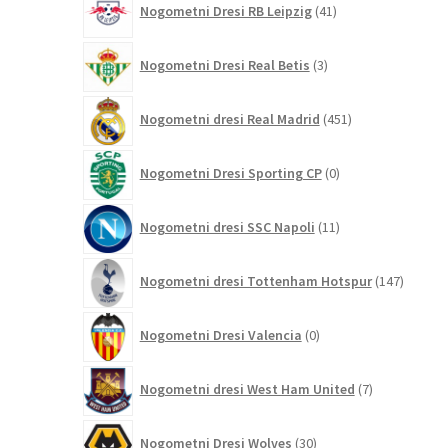
Nogometni Dresi RB Leipzig
41
izdelkov
3
Nogometni Dresi Real Betis
3
izdelki
451
Nogometni dresi Real Madrid
451
izdelkov
0
Nogometni Dresi Sporting CP
0
izdelkov
11
Nogometni dresi SSC Napoli
11
izdelkov
147
Nogometni dresi Tottenham Hotspur
147
izdelko
0
Nogometni Dresi Valencia
0
izdelkov
7
Nogometni dresi West Ham United
7
izdelkov
30
Nogometni Dresi Wolves
30