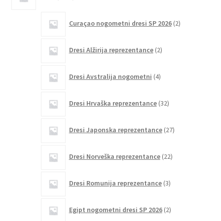
izdelkov
2
Curaçao nogometni dresi SP 2026
2
izdelka
2
Dresi Alžirija reprezentance
2
izdelka
4
Dresi Avstralija nogometni
4
izdelki
32
Dresi Hrvaška reprezentance
32
izdelkov
27
Dresi Japonska reprezentance
27
izdelkov
22
Dresi Norveška reprezentance
22
izdelkov
3
Dresi Romunija reprezentance
3
izdelki
2
Egipt nogometni dresi SP 2026
2
izdelka