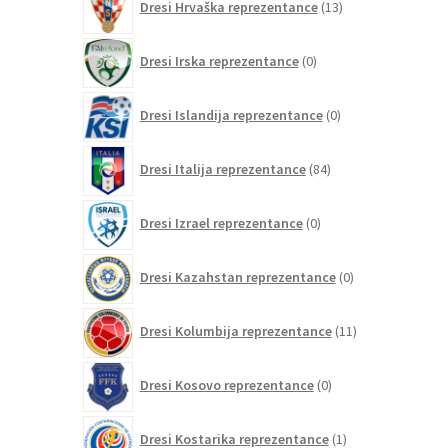
Dresi Hrvaška reprezentance
13
izdelkov
0
Dresi Irska reprezentance
0
izdelkov
0
Dresi Islandija reprezentance
0
izdelkov
84
Dresi Italija reprezentance
84
izdelkov
0
Dresi Izrael reprezentance
0
izdelkov
0
Dresi Kazahstan reprezentance
0
izdelkov
11
Dresi Kolumbija reprezentance
11
izdelkov
0
Dresi Kosovo reprezentance
0
izdelkov
1
Dresi Kostarika reprezentance
1
izdelek