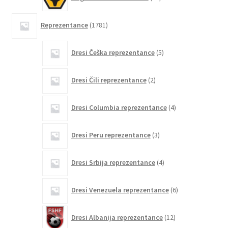
izdelkov
1781
Reprezentance
1781
izdelkov
5
Dresi Češka reprezentance
5
izdelkov
2
Dresi Čili reprezentance
2
izdelka
4
Dresi Columbia reprezentance
4
izdelki
3
Dresi Peru reprezentance
3
izdelki
4
Dresi Srbija reprezentance
4
izdelki
6
Dresi Venezuela reprezentance
6
izdelkov
12
Dresi Albanija reprezentance
12
izdelkov