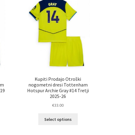
ko
lahko
erete
izberete
na
ani
strani
elka
izdelka
Kupiti Prodajo Otroški
am
nogometni dresi Tottenham
#19
Hotspur Archie Gray #14 Tretji
2025-26
€
33.00
Ta
Select options
elek
izdelek
a
ima