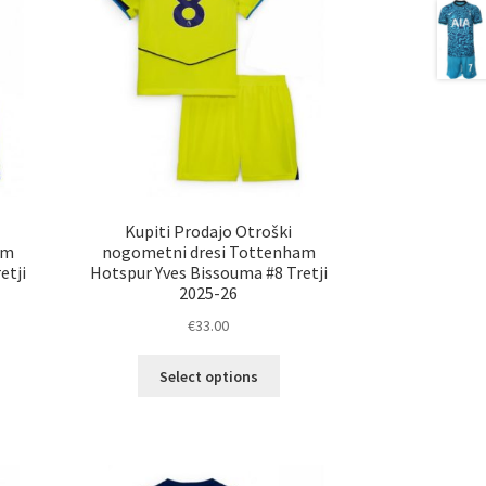
Kupiti Prodajo Otroški
am
nogometni dresi Tottenham
etji
Hotspur Yves Bissouma #8 Tretji
2025-26
€
33.00
Ta
Select options
elek
izdelek
a
ima
č
več
ičic.
različic.
nosti
Možnosti