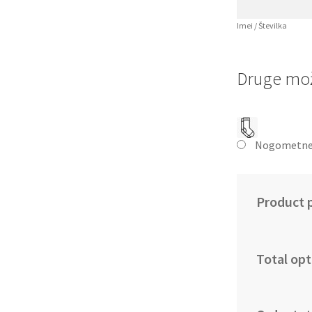
Imei / Številka
Druge mož
Nogometne
Product p
Total opt