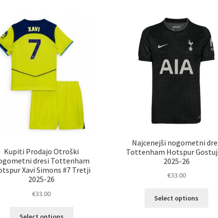
več
ve
različic.
razl
Možnosti
Mož
lahko
lah
izberete
izb
na
na
strani
str
izdelka
izd
Najcenejši nogometni dre
Kupiti Prodajo Otroški
Tottenham Hotspur Gostuj
ogometni dresi Tottenham
2025-26
tspur Xavi Simons #7 Tretji
€
33.00
2025-26
Ta
€
33.00
Select options
izd
Ta
im
Select options