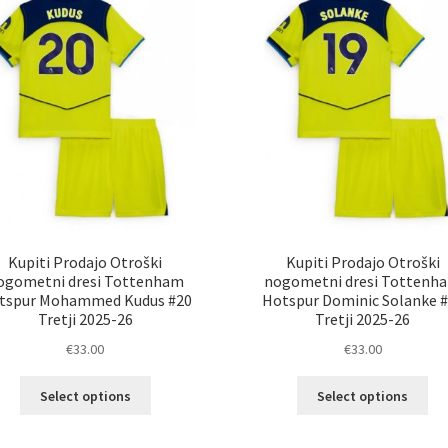
lahko
lah
izberete
izb
na
na
strani
str
izdelka
izd
Kupiti Prodajo Otroški
Kupiti Prodajo Otroški
ogometni dresi Tottenham
nogometni dresi Tottenh
tspur Mohammed Kudus #20
Hotspur Dominic Solanke 
Tretji 2025-26
Tretji 2025-26
€
33.00
€
33.00
Ta
Ta
Select options
Select options
izdelek
izd
ima
im