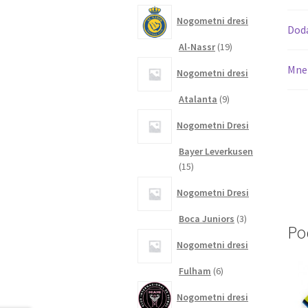
izdelkov
Nogometni dresi
Dod
19
Al-Nassr
19
izdelkov
Mnen
Nogometni dresi
9
Atalanta
9
izdelkov
Nogometni Dresi
Bayer Leverkusen
15
15
izdelkov
Nogometni Dresi
3
Boca Juniors
3
Po
izdelki
Nogometni dresi
6
Fulham
6
izdelkov
Nogometni dresi