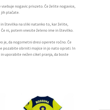
 vsebuje nogavic privzeto. Če želite nogavice,
jih plačate.
n številka na sliki natanko to, kar želite,
 Če ni, potem vnesite želeno ime in številko.
ivo je, da nogometni dresi operete ročno. Če
ne pozabite obrniti majice in jo nato oprati. In
 in uporabite nežen cikel pranja, da boste