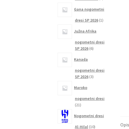
izdelka
Gana nogometni
1
dresi SP 2026
1
izdelek
Južna Afrika
nogometni dresi
6
SP 2026
6
izdelkov
Kanada
nogometni dresi
3
SP 2026
3
izdelki
Maroko
nogometni dresi
21
21
izdelkov
Nogometni dresi
Opi
10
Al-Hilal
10