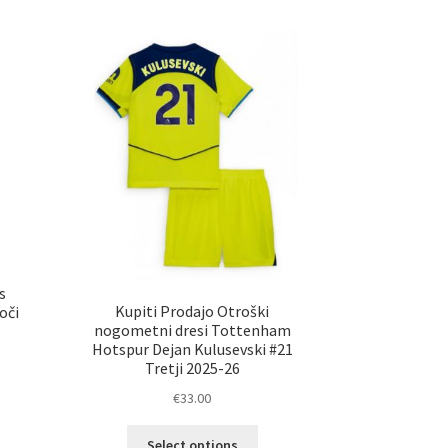
č
več
ičic.
različic.
nosti
Možnosti
ko
lahko
erete
izberete
na
ani
strani
elka
izdelka
s
Kupiti Prodajo Otroški
oči
nogometni dresi Tottenham
Hotspur Dejan Kulusevski #21
Tretji 2025-26
€
33.00
elek
Ta
a
Select options