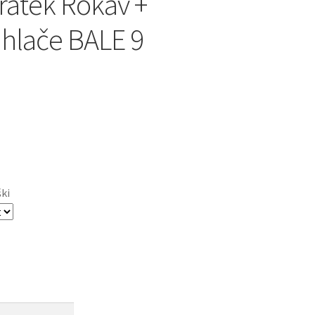
ratek Rokav +
 hlače BALE 9
ški