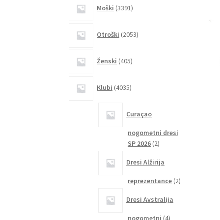
3391
Moški
3391
izdelkov
2053
Otroški
2053
izdelkov
405
Ženski
405
izdelkov
4035
Klubi
4035
izdelkov
Curaçao
nogometni dresi
2
SP 2026
2
izdelka
Dresi Alžirija
2
reprezentance
2
izdelka
Dresi Avstralija
4
nogometni
4