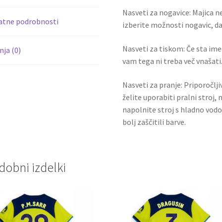
k
Nasveti za nogavice: Majica ne
atne podrobnosti
izberite možnosti nogavic, da 
Nasveti za tiskom: Če sta ime i
ja (0)
vam tega ni treba več vnašati.
Nasveti za pranje: Priporočlj
želite uporabiti pralni stroj, 
napolnite stroj s hladno vodo
bolj zaščitili barve.
dobni izdelki