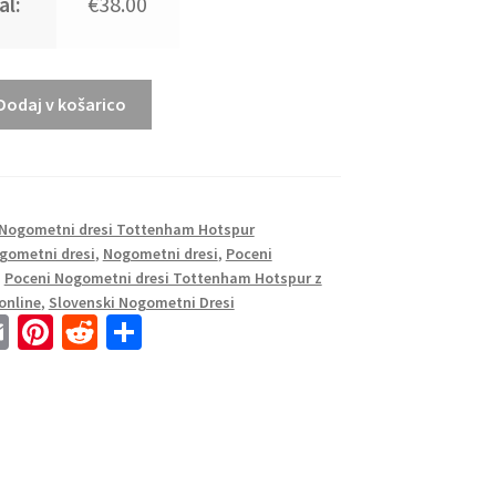
al:
€38.00
Dodaj v košarico
Nogometni dresi Tottenham Hotspur
gometni dresi
,
Nogometni dresi
,
Poceni
,
Poceni Nogometni dresi Tottenham Hotspur z
online
,
Slovenski Nogometni Dresi
E
Pi
R
S
m
nt
e
h
ai
er
d
ar
l
es
di
e
t
t