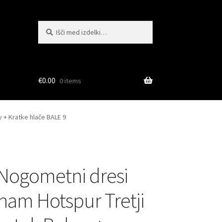
Išči:
Iskanje
€
0.00
0 items
 + Kratke hlače BALE 9
Nogometni dresi
ham Hotspur Tretji