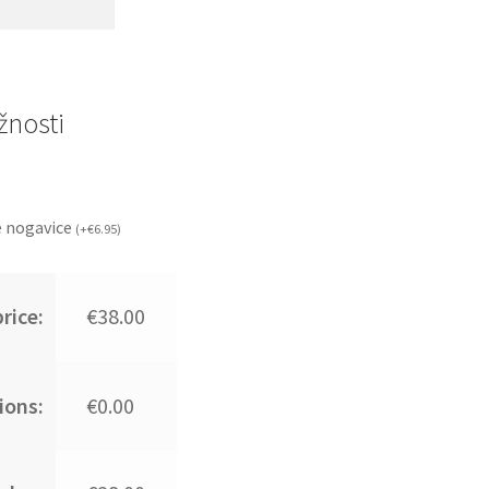
nosti
 nogavice
(
+
€
6.95
)
rice:
€38.00
ions:
€0.00