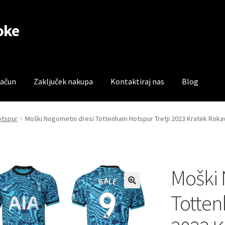
oke
račun
Zaključek nakupa
Kontaktiraj nas
Blog
čun
Trgovina
Zaključek nakupa
otspur
Moški Nogometni dresi Tottenham Hotspur Tretji 2023 Kratek Rokav
Moški 
Totten