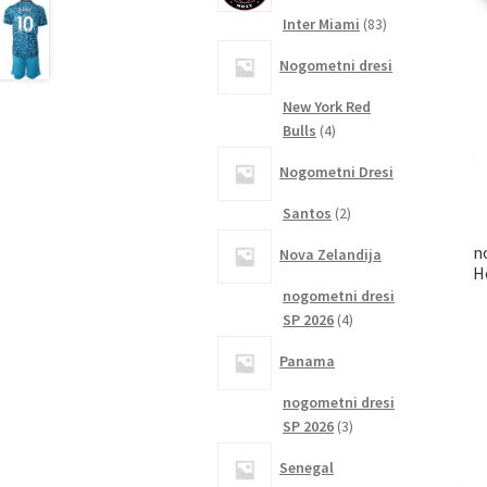
83
Inter Miami
83
izdelkov
Nogometni dresi
New York Red
4
Bulls
4
izdelki
Nogometni Dresi
2
Santos
2
izdelka
n
Nova Zelandija
H
nogometni dresi
4
SP 2026
4
izdelki
Panama
nogometni dresi
3
SP 2026
3
izdelki
Senegal