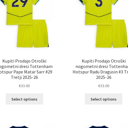
Kupiti Prodajo Otroški
Kupiti Prodajo Otroški
ogometni dresi Tottenham
nogometni dresi Tottenh
otspur Pape Matar Sarr #29
Hotspur Radu Dragusin #3 Tr
Tretji 2025-26
2025-26
€
33.00
€
33.00
Ta
Ta
Select options
Select options
izdelek
izd
ima
im
več
ve
različic.
razl
Možnosti
Mož