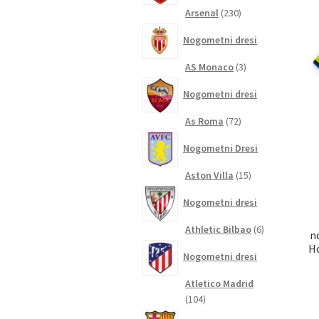
230
Arsenal
230
izdelkov
Nogometni dresi
3
AS Monaco
3
izdelki
Nogometni dresi
72
As Roma
72
izdelkov
Nogometni Dresi
15
Aston Villa
15
izdelkov
Nogometni dresi
6
Athletic Bilbao
6
n
izdelkov
Ho
Nogometni dresi
Atletico Madrid
104
104
izdelki