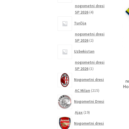
nogometni dresi
4
SP 2026
4
izdelki
Turčija
nogometni dresi
2
SP 2026
2
izdelka
Uzbekistan
nogometni dresi
1
SP 2026
1
izdelek
Nogometni dresi
n
Ho
215
AC Milan
215
izdelkov
Nogometni Dresi
19
Ajax
19
izdelkov
Nogometni dresi