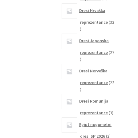
izdelki
Dresi Hrvaška
reprezentance
32
32
izdelkov
Dresi Japonska
reprezentance
27
27
izdelkov
Dresi Norveška
reprezentance
22
22
izdelkov
Dresi Romunija
3
reprezentance
3
izdelki
Egipt nogometni
2
dresi SP 2026
2