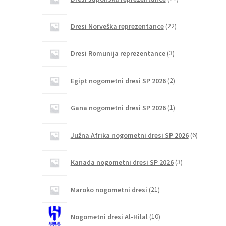
izdelkov
22
Dresi Norveška reprezentance
22
izdelkov
3
Dresi Romunija reprezentance
3
izdelki
2
Egipt nogometni dresi SP 2026
2
izdelka
1
Gana nogometni dresi SP 2026
1
izdelek
6
Južna Afrika nogometni dresi SP 2026
6
izdelkov
3
Kanada nogometni dresi SP 2026
3
izdelki
21
Maroko nogometni dresi
21
izdelkov
10
Nogometni dresi Al-Hilal
10
izdelkov