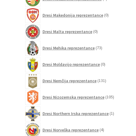
izdelki
0
Dresi Makedonija reprezentance
0
izdelkov
0
Dresi Malta reprezentance
0
izdelkov
73
Dresi Mehika reprezentance
73
izdelkov
0
Dresi Moldavijo reprezentance
0
izdelkov
131
Dresi Nemčija reprezentance
131
izdelkov
105
Dresi Nizozemska reprezentance
105
izdelkov
1
Dresi Northern Irska reprezentance
1
izdelek
4
Dresi Norveška reprezentance
4
izdelki