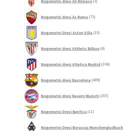
Nogometni dresi AS Monaco
3
izdelki
72
Nogometni dresi As Roma
72
izdelkov
15
Nogometni Dresi Aston Villa
15
izdelkov
6
Nogometni dresi Athletic Bilbao
6
izdelkov
104
Nogometni dresi Atletico Madrid
104
izdelki
409
Nogometni dresi Barcelona
409
izdelkov
207
Nogometni dresi Bayern Munich
207
izdelkov
11
Nogometni Dresi Benfica
11
izdelkov
Nogometni Dresi Borussia Monchengladbach