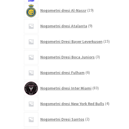
19
Nogometni dresi Al-Nassr
19
izdelkov
9
Nogometni dresi Atalanta
9
izdelkov
15
Nogometni Dresi Bayer Leverkusen
15
izdelkov
3
Nogometni Dresi Boca Juniors
3
izdelki
6
Nogometni dresi Fulham
6
izdelkov
83
Nogometni dresi Inter Miami
83
izdelkov
4
Nogometni dresi New York Red Bulls
4
izdelki
2
Nogometni Dresi Santos
2
izdelka