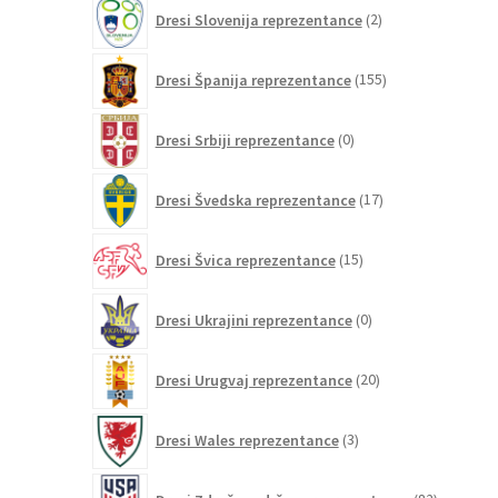
2
Dresi Slovenija reprezentance
2
izdelka
155
Dresi Španija reprezentance
155
izdelkov
0
Dresi Srbiji reprezentance
0
izdelkov
17
Dresi Švedska reprezentance
17
izdelkov
15
Dresi Švica reprezentance
15
izdelkov
0
Dresi Ukrajini reprezentance
0
izdelkov
20
Dresi Urugvaj reprezentance
20
izdelkov
3
Dresi Wales reprezentance
3
izdelki
82