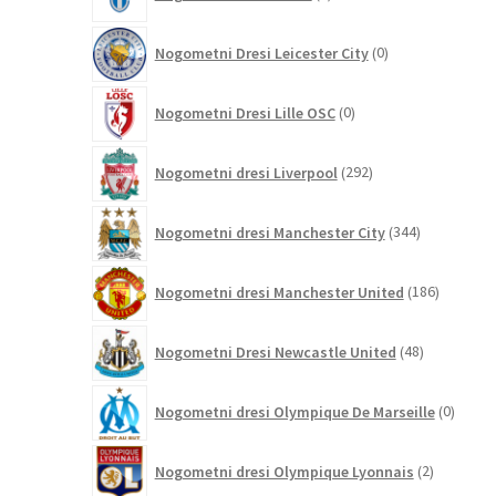
izdelka
0
Nogometni Dresi Leicester City
0
izdelkov
0
Nogometni Dresi Lille OSC
0
izdelkov
292
Nogometni dresi Liverpool
292
izdelkov
344
Nogometni dresi Manchester City
344
izdelkov
186
Nogometni dresi Manchester United
186
izdelkov
48
Nogometni Dresi Newcastle United
48
izdelkov
0
Nogometni dresi Olympique De Marseille
0
izdelk
2
Nogometni dresi Olympique Lyonnais
2
izdelka