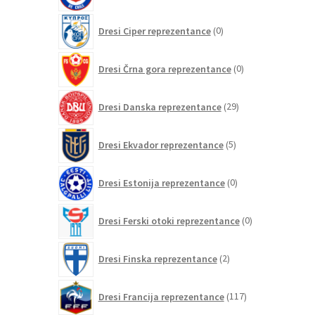
0
Dresi Ciper reprezentance
0
izdelkov
0
Dresi Črna gora reprezentance
0
izdelkov
29
Dresi Danska reprezentance
29
izdelkov
5
Dresi Ekvador reprezentance
5
izdelkov
0
Dresi Estonija reprezentance
0
izdelkov
0
Dresi Ferski otoki reprezentance
0
izdelkov
2
Dresi Finska reprezentance
2
izdelka
117
Dresi Francija reprezentance
117
izdelkov