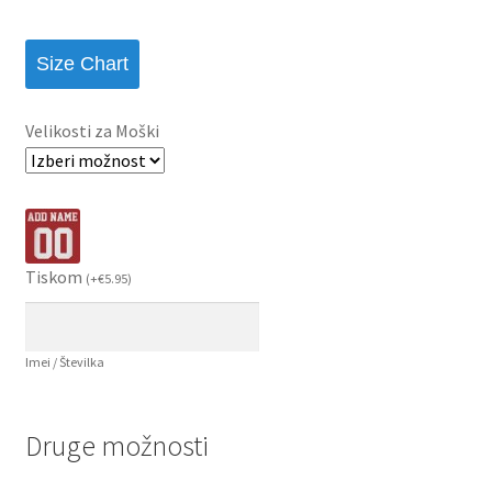
Size Chart
Velikosti za Moški
Tiskom
(
+
€
5.95
)
Imei / Številka
Druge možnosti