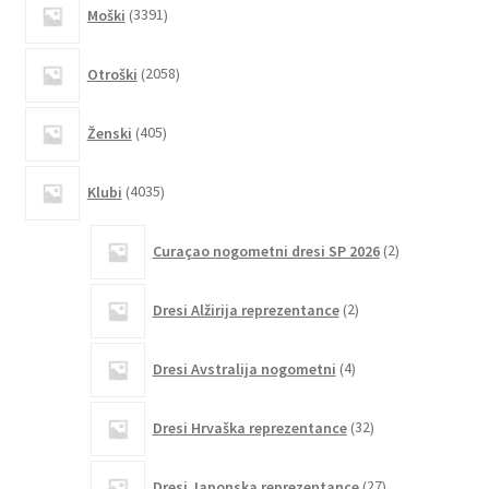
3391
Moški
3391
strani
izdelkov
izdelka
2058
Otroški
2058
izdelkov
405
Ženski
405
izdelkov
4035
Klubi
4035
izdelkov
2
Curaçao nogometni dresi SP 2026
2
izdelka
2
Dresi Alžirija reprezentance
2
izdelka
4
Dresi Avstralija nogometni
4
izdelki
32
Dresi Hrvaška reprezentance
32
izdelkov
27
Dresi Japonska reprezentance
27