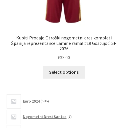
Kupiti Prodajo Otroški nogometni dres kompleti
Španija reprezentance Lamine Yamal #19 Gostujoči SP
re
2026
€
33.00
Ta
Select options
izdelek
ima
več
različic.
506
Euro 2024
506
izdelkov
Možnosti
lahko
7
Nogometni Dresi Santos
7
izberete
izdelkov
na