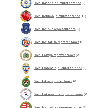
Dresi Kazahstan reprezentance
0
izdelkov
11
Dresi Kolumbija reprezentance
11
izdelkov
0
Dresi Kosovo reprezentance
0
izdelkov
1
Dresi Kostarika reprezentance
1
izdelek
0
Dresi Latvija reprezentance
0
izdelkov
0
Dresi Lihtenštajn reprezentance
0
izdelkov
0
Dresi Litva reprezentance
0
izdelkov
0
Dresi Luksemburg reprezentance
0
izdelkov
3
Dresi Madžarska reprezentance
3