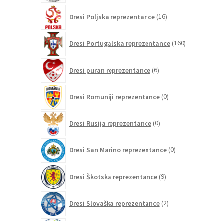
16
Dresi Poljska reprezentance
16
izdelkov
160
Dresi Portugalska reprezentance
160
izdelkov
6
Dresi puran reprezentance
6
izdelkov
0
Dresi Romuniji reprezentance
0
izdelkov
0
Dresi Rusija reprezentance
0
izdelkov
0
Dresi San Marino reprezentance
0
izdelkov
9
Dresi Škotska reprezentance
9
izdelkov
2
Dresi Slovaška reprezentance
2
izdelka