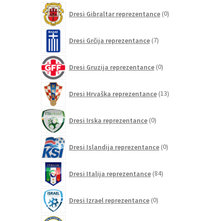
0
Dresi Gibraltar reprezentance
0
izdelkov
7
Dresi Grčija reprezentance
7
izdelkov
0
Dresi Gruzija reprezentance
0
izdelkov
13
Dresi Hrvaška reprezentance
13
izdelkov
0
Dresi Irska reprezentance
0
izdelkov
0
Dresi Islandija reprezentance
0
izdelkov
84
Dresi Italija reprezentance
84
izdelkov
0
Dresi Izrael reprezentance
0
izdelkov
0