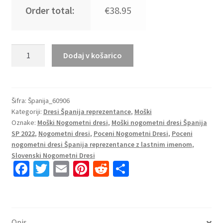
Order total:
€38.95
Moški
Dodaj v košarico
Nogometni
dresi
Španija
Domači
Šifra:
Španija_60906
Kategoriji:
Dresi Španija reprezentance
,
Moški
SP
Oznake:
Moški Nogometni dresi
,
Moški nogometni dresi Španija
2022
SP 2022
,
Nogometni dresi
,
Poceni Nogometni Dresi
,
Poceni
Kratek
nogometni dresi Španija reprezentance z lastnim imenom
,
Rokav
Slovenski Nogometni Dresi
+
Fa
T
E
Pi
R
S
Kratke
ce
wi
m
nt
e
h
hlače
b
tt
ai
er
d
ar
TORRES
o
er
l
es
di
e
11
Opis