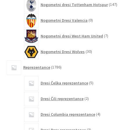
147
Nogometni dresi Tottenham Hotspur
147
izdelko
0
Nogometni Dresi Valencia
0
izdelkov
7
Nogometni dresi West Ham United
7
izdelkov
30
Nogometni Dresi Wolves
30
izdelkov
1786
Reprezentance
1786
izdelkov
5
Dresi Češka reprezentance
5
izdelkov
2
Dresi Čili reprezentance
2
izdelka
4
Dresi Columbia reprezentance
4
izdelki
3
Dresi Peru reprezentance
3