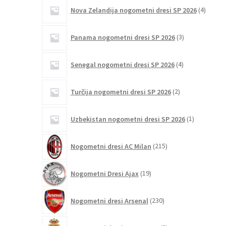
4
Nova Zelandija nogometni dresi SP 2026
4
izdelki
3
Panama nogometni dresi SP 2026
3
izdelki
4
Senegal nogometni dresi SP 2026
4
izdelki
2
Turčija nogometni dresi SP 2026
2
izdelka
1
Uzbekistan nogometni dresi SP 2026
1
izdelek
215
Nogometni dresi AC Milan
215
izdelkov
19
Nogometni Dresi Ajax
19
izdelkov
230
Nogometni dresi Arsenal
230
izdelkov
3