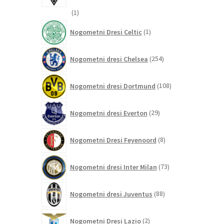
1
1
izdelek
1
Nogometni Dresi Celtic
1
izdelek
254
Nogometni dresi Chelsea
254
izdelkov
108
Nogometni dresi Dortmund
108
izdelkov
29
Nogometni dresi Everton
29
izdelkov
8
Nogometni Dresi Feyenoord
8
izdelkov
73
Nogometni dresi Inter Milan
73
izdelkov
88
Nogometni dresi Juventus
88
izdelkov
2
Nogometni Dresi Lazio
2