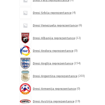
izdelki
4
Dresi Srbija reprezentance
4
izdelki
6
Dresi Venezuela reprezentance
6
izdelkov
12
Dresi Albanija reprezentance
12
izdelkov
0
Dresi Andora reprezentance
0
izdelkov
154
Dresi Anglija reprezentance
154
izdelkov
203
Dresi Argentina reprezentance
203
izdelki
0
Dresi Armenija reprezentance
0
izdelkov
19
Dresi Avstrija reprezentance
19
izdelkov