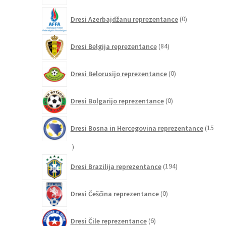
0
Dresi Azerbajdžanu reprezentance
0
izdelkov
84
Dresi Belgija reprezentance
84
izdelkov
0
Dresi Belorusijo reprezentance
0
izdelkov
0
Dresi Bolgarijo reprezentance
0
izdelkov
Dresi Bosna in Hercegovina reprezentance
15
15
izdelkov
194
Dresi Brazilija reprezentance
194
izdelkov
0
Dresi Češčina reprezentance
0
izdelkov
6
Dresi Čile reprezentance
6
izdelkov