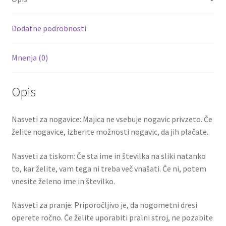
količina
o
t
t
k
Dodatne podrobnosti
Mnenja (0)
Opis
Nasveti za nogavice: Majica ne vsebuje nogavic privzeto. Če
želite nogavice, izberite možnosti nogavic, da jih plačate.
Nasveti za tiskom: Če sta ime in številka na sliki natanko
to, kar želite, vam tega ni treba več vnašati. Če ni, potem
vnesite želeno ime in številko.
Nasveti za pranje: Priporočljivo je, da nogometni dresi
operete ročno. Če želite uporabiti pralni stroj, ne pozabite