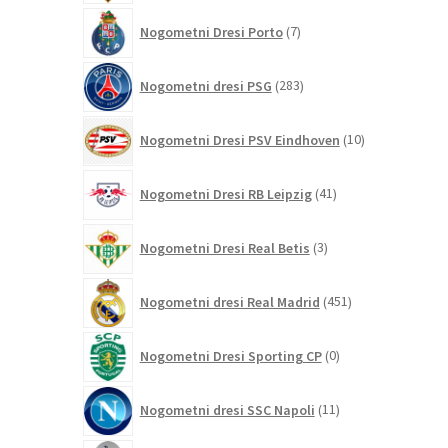
7
Nogometni Dresi Porto
7
izdelkov
283
Nogometni dresi PSG
283
izdelkov
10
Nogometni Dresi PSV Eindhoven
10
izdelkov
41
Nogometni Dresi RB Leipzig
41
izdelkov
3
Nogometni Dresi Real Betis
3
izdelki
451
Nogometni dresi Real Madrid
451
izdelkov
0
Nogometni Dresi Sporting CP
0
izdelkov
11
Nogometni dresi SSC Napoli
11
izdelkov