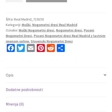
Nogometni
dresi
Real
Madrid
Šifra:
Real Madrid_719150
Kategoriji:
Moški
,
Nogometni dresi Real Madrid
Gostujoči
Oznake:
Moški Nogometni dresi
,
Nogometni dresi
,
Poceni
2023
Nogometni Dresi
,
Poceni Nogometni dresi Real Madrid z lastnim
Kratek
imenom online
,
Slovenski Nogometni Dresi
Rokav
Fa
T
E
Pi
R
S
RONALDO
ce
wi
m
nt
e
h
7
b
tt
ai
er
d
ar
količina
o
er
l
es
di
e
Opis
o
t
t
k
Dodatne podrobnosti
Mnenja (0)