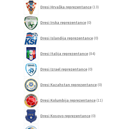
13
Dresi Hrvaška reprezentance
13
izdelkov
0
Dresi Irska reprezentance
0
izdelkov
0
Dresi Islandija reprezentance
0
izdelkov
84
Dresi Italija reprezentance
84
izdelkov
0
Dresi Izrael reprezentance
0
izdelkov
0
Dresi Kazahstan reprezentance
0
izdelkov
11
Dresi Kolumbija reprezentance
11
izdelkov
0
Dresi Kosovo reprezentance
0
izdelkov
1