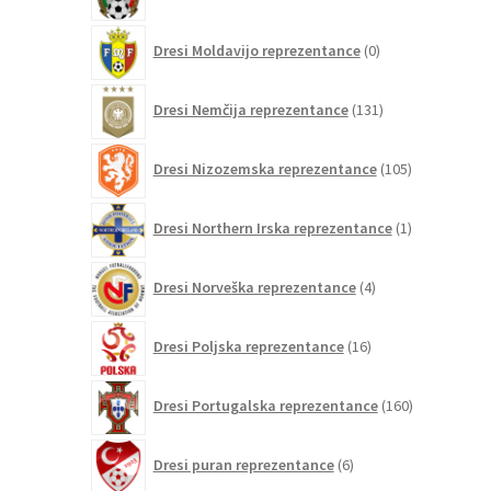
izdelkov
0
Dresi Moldavijo reprezentance
0
izdelkov
131
Dresi Nemčija reprezentance
131
izdelkov
105
Dresi Nizozemska reprezentance
105
izdelkov
1
Dresi Northern Irska reprezentance
1
izdelek
4
Dresi Norveška reprezentance
4
izdelki
16
Dresi Poljska reprezentance
16
izdelkov
160
Dresi Portugalska reprezentance
160
izdelkov
6
Dresi puran reprezentance
6
izdelkov