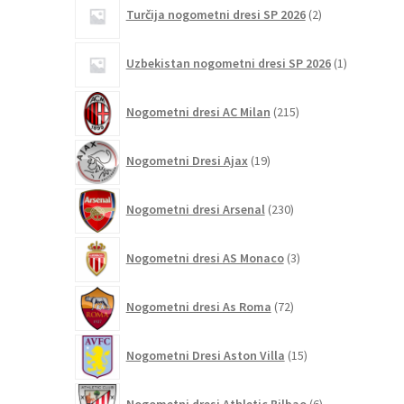
2
Turčija nogometni dresi SP 2026
2
izdelka
1
Uzbekistan nogometni dresi SP 2026
1
izdelek
215
Nogometni dresi AC Milan
215
izdelkov
19
Nogometni Dresi Ajax
19
izdelkov
230
Nogometni dresi Arsenal
230
izdelkov
3
Nogometni dresi AS Monaco
3
izdelki
72
Nogometni dresi As Roma
72
izdelkov
15
Nogometni Dresi Aston Villa
15
izdelkov
6