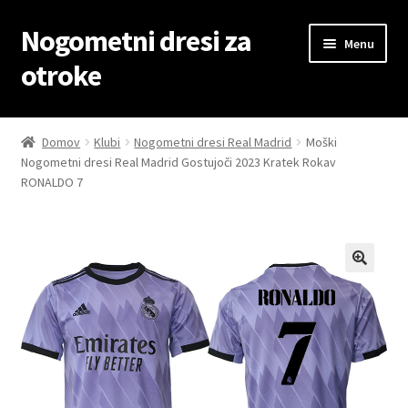
Nogometni dresi za
Skip
Skip
Menu
to
to
otroke
navigation
content
Domov
Domov
Klubi
Nogometni dresi Real Madrid
Moški
Nogometni dresi Real Madrid Gostujoči 2023 Kratek Rokav
Blog
RONALDO 7
Kontaktiraj nas
Košarica
Moj račun
Trgovina
Zaključek nakupa