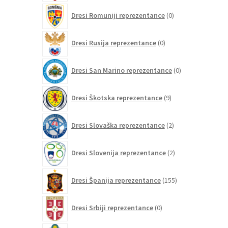
0
Dresi Romuniji reprezentance
0
izdelkov
0
Dresi Rusija reprezentance
0
izdelkov
0
Dresi San Marino reprezentance
0
izdelkov
9
Dresi Škotska reprezentance
9
izdelkov
2
Dresi Slovaška reprezentance
2
izdelka
2
Dresi Slovenija reprezentance
2
izdelka
155
Dresi Španija reprezentance
155
izdelkov
0
Dresi Srbiji reprezentance
0
izdelkov