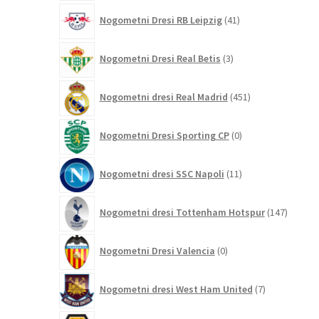
41
Nogometni Dresi RB Leipzig
41
izdelkov
3
Nogometni Dresi Real Betis
3
izdelki
451
Nogometni dresi Real Madrid
451
izdelkov
0
Nogometni Dresi Sporting CP
0
izdelkov
11
Nogometni dresi SSC Napoli
11
izdelkov
147
Nogometni dresi Tottenham Hotspur
147
izdelko
0
Nogometni Dresi Valencia
0
izdelkov
7
Nogometni dresi West Ham United
7
izdelkov
30