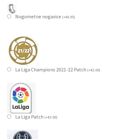
Nogometne nogavice
(
+
€
6.95
)
La Liga Champions 2021-22 Patch
(
+
€
2.00
)
La Liga Patch
(
+
€
3.00
)