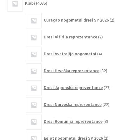
Klubi
4035
izdelkov
2
Curaçao nogometni dresi SP 2026
2
izdelka
2
Dresi Alžirija reprezentance
2
izdelka
4
Dresi Avstralija nogometni
4
izdelki
32
Dresi Hrvaška reprezentance
32
izdelkov
27
Dresi Japonska reprezentance
27
izdelkov
22
Dresi Norveška reprezentance
22
izdelkov
3
Dresi Romunija reprezentance
3
izdelki
2
Egipt nogometni dresi SP 2026
2