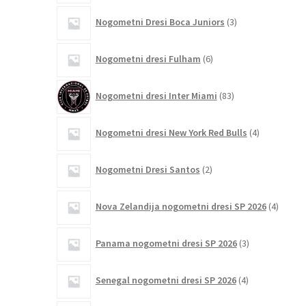
3
Nogometni Dresi Boca Juniors
3
izdelki
6
Nogometni dresi Fulham
6
izdelkov
83
Nogometni dresi Inter Miami
83
izdelkov
4
Nogometni dresi New York Red Bulls
4
izdelki
2
Nogometni Dresi Santos
2
izdelka
4
Nova Zelandija nogometni dresi SP 2026
4
izdelki
3
Panama nogometni dresi SP 2026
3
izdelki
4
Senegal nogometni dresi SP 2026
4
izdelki