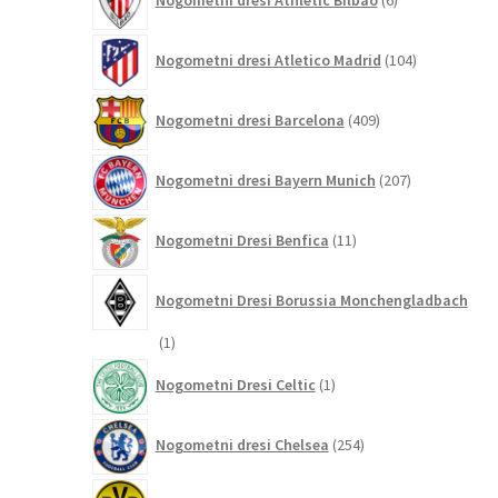
Nogometni dresi Athletic Bilbao
6
izdelkov
104
Nogometni dresi Atletico Madrid
104
izdelki
409
Nogometni dresi Barcelona
409
izdelkov
207
Nogometni dresi Bayern Munich
207
izdelkov
11
Nogometni Dresi Benfica
11
izdelkov
Nogometni Dresi Borussia Monchengladbach
1
1
izdelek
1
Nogometni Dresi Celtic
1
izdelek
254
Nogometni dresi Chelsea
254
izdelkov
108