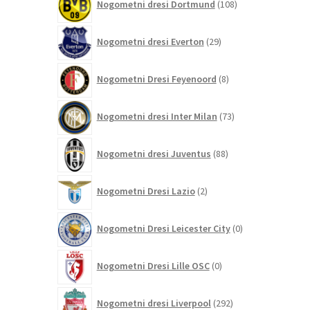
Nogometni dresi Dortmund
108
izdelkov
29
Nogometni dresi Everton
29
izdelkov
8
Nogometni Dresi Feyenoord
8
izdelkov
73
Nogometni dresi Inter Milan
73
izdelkov
88
Nogometni dresi Juventus
88
izdelkov
2
Nogometni Dresi Lazio
2
izdelka
0
Nogometni Dresi Leicester City
0
izdelkov
0
Nogometni Dresi Lille OSC
0
izdelkov
292
Nogometni dresi Liverpool
292
izdelkov