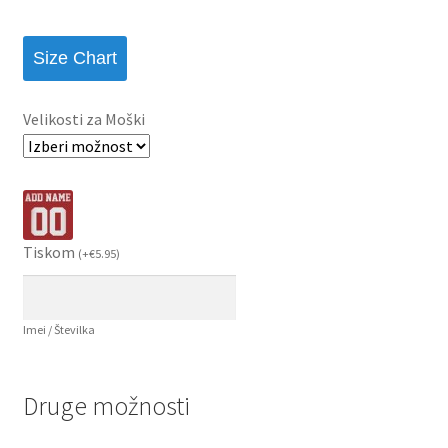
Size Chart
Velikosti za Moški
Tiskom
(
+
€
5.95
)
Imei / Številka
Druge možnosti