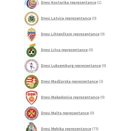
Dresi Kostarika reprezentance
1
izdelek
0
Dresi Latvija reprezentance
0
izdelkov
0
Dresi Lihtenštajn reprezentance
0
izdelkov
0
Dresi Litva reprezentance
0
izdelkov
0
Dresi Luksemburg reprezentance
0
izdelkov
3
Dresi Madžarska reprezentance
3
izdelki
0
Dresi Makedonija reprezentance
0
izdelkov
0
Dresi Malta reprezentance
0
izdelkov
73
Dresi Mehika reprezentance
73