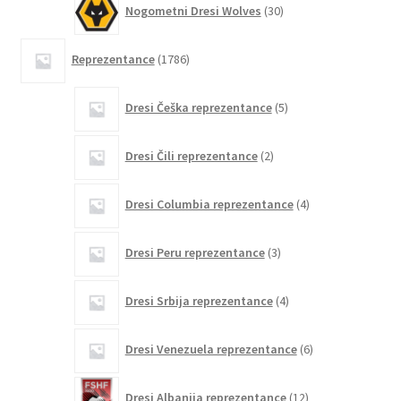
Nogometni Dresi Wolves
30
izdelkov
1786
Reprezentance
1786
izdelkov
5
Dresi Češka reprezentance
5
izdelkov
2
Dresi Čili reprezentance
2
izdelka
4
Dresi Columbia reprezentance
4
izdelki
3
Dresi Peru reprezentance
3
izdelki
4
Dresi Srbija reprezentance
4
izdelki
6
Dresi Venezuela reprezentance
6
izdelkov
12
Dresi Albanija reprezentance
12