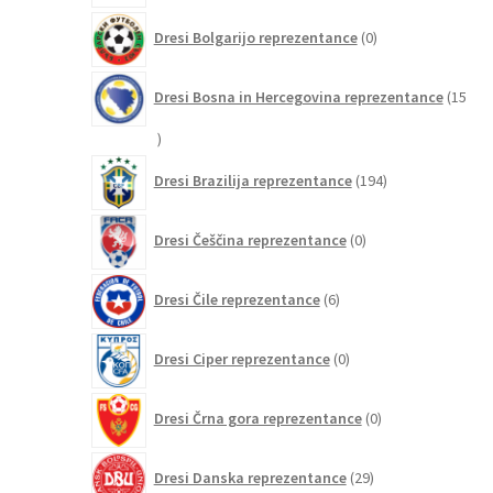
0
Dresi Bolgarijo reprezentance
0
izdelkov
Dresi Bosna in Hercegovina reprezentance
15
15
izdelkov
194
Dresi Brazilija reprezentance
194
izdelkov
0
Dresi Češčina reprezentance
0
izdelkov
6
Dresi Čile reprezentance
6
izdelkov
0
Dresi Ciper reprezentance
0
izdelkov
0
Dresi Črna gora reprezentance
0
izdelkov
29
Dresi Danska reprezentance
29
izdelkov