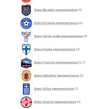
5
Dresi Ekvador reprezentance
5
izdelkov
0
Dresi Estonija reprezentance
0
izdelkov
0
Dresi Ferski otoki reprezentance
0
izdelkov
2
Dresi Finska reprezentance
2
izdelka
117
Dresi Francija reprezentance
117
izdelkov
0
Dresi Gibraltar reprezentance
0
izdelkov
7
Dresi Grčija reprezentance
7
izdelkov
0
Dresi Gruzija reprezentance
0
izdelkov