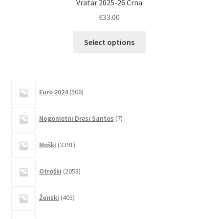
Vratar 2025-26 Črna
€
33.00
Ta
Select options
izdelek
ima
več
različic.
506
Euro 2024
506
izdelkov
Možnosti
lahko
7
Nogometni Dresi Santos
7
izberete
izdelkov
na
3391
Moški
3391
strani
izdelkov
izdelka
2058
Otroški
2058
izdelkov
405
Ženski
405
izdelkov
4035