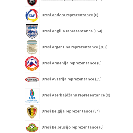
izdelkov
0
Dresi Andora reprezentance
0
izdelkov
154
Dresi Anglija reprezentance
154
izdelkov
203
Dresi Argentina reprezentance
203
izdelki
0
Dresi Armenija reprezentance
0
izdelkov
19
Dresi Avstrija reprezentance
19
izdelkov
0
Dresi Azerbajdžanu reprezentance
0
izdelkov
84
Dresi Belgija reprezentance
84
izdelkov
0
Dresi Belorusijo reprezentance
0
izdelkov