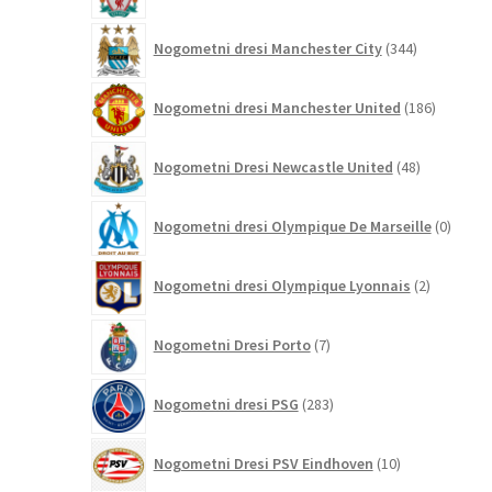
344
Nogometni dresi Manchester City
344
izdelkov
186
Nogometni dresi Manchester United
186
izdelkov
48
Nogometni Dresi Newcastle United
48
izdelkov
0
Nogometni dresi Olympique De Marseille
0
izdelk
2
Nogometni dresi Olympique Lyonnais
2
izdelka
7
Nogometni Dresi Porto
7
izdelkov
283
Nogometni dresi PSG
283
izdelkov
10
Nogometni Dresi PSV Eindhoven
10
izdelkov