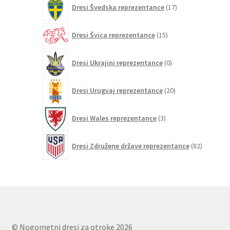
17
Dresi Švedska reprezentance
17
izdelkov
15
Dresi Švica reprezentance
15
izdelkov
0
Dresi Ukrajini reprezentance
0
izdelkov
20
Dresi Urugvaj reprezentance
20
izdelkov
3
Dresi Wales reprezentance
3
izdelki
82
Dresi Združene države reprezentance
82
izdelkov
© Nogometni dresi za otroke 2026