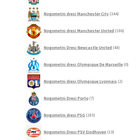
344
Nogometni dresi Manchester City
344
izdelkov
186
Nogometni dresi Manchester United
186
izdelkov
48
Nogometni Dresi Newcastle United
48
izdelkov
0
Nogometni dresi Olympique De Marseille
0
izdelk
2
Nogometni dresi Olympique Lyonnais
2
izdelka
7
Nogometni Dresi Porto
7
izdelkov
283
Nogometni dresi PSG
283
izdelkov
10
Nogometni Dresi PSV Eindhoven
10
izdelkov