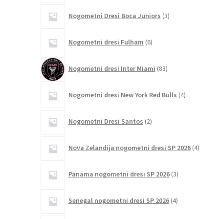
3
Nogometni Dresi Boca Juniors
3
izdelki
6
Nogometni dresi Fulham
6
izdelkov
83
Nogometni dresi Inter Miami
83
izdelkov
4
Nogometni dresi New York Red Bulls
4
izdelki
2
Nogometni Dresi Santos
2
izdelka
4
Nova Zelandija nogometni dresi SP 2026
4
izdelki
3
Panama nogometni dresi SP 2026
3
izdelki
4
Senegal nogometni dresi SP 2026
4
izdelki