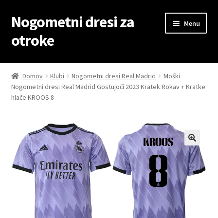
Nogometni dresi za
Skip
Skip
Menu
to
to
otroke
navigation
content
Domov
Domov
Klubi
Nogometni dresi Real Madrid
Moški
Nogometni dresi Real Madrid Gostujoči 2023 Kratek Rokav + Kratke
Blog
hlače KROOS 8
Kontaktiraj nas
Košarica
Moj račun
Trgovina
Zaključek nakupa