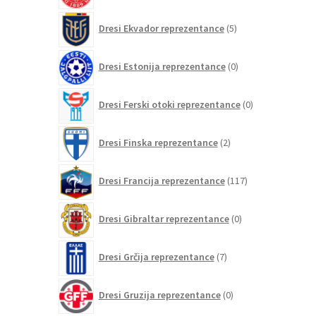
5
Dresi Ekvador reprezentance
5
izdelkov
0
Dresi Estonija reprezentance
0
izdelkov
0
Dresi Ferski otoki reprezentance
0
izdelkov
2
Dresi Finska reprezentance
2
izdelka
117
Dresi Francija reprezentance
117
izdelkov
0
Dresi Gibraltar reprezentance
0
izdelkov
7
Dresi Grčija reprezentance
7
izdelkov
0
Dresi Gruzija reprezentance
0
izdelkov