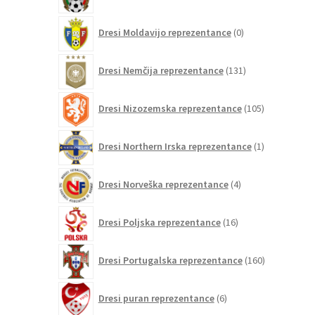
izdelkov
0
Dresi Moldavijo reprezentance
0
izdelkov
131
Dresi Nemčija reprezentance
131
izdelkov
105
Dresi Nizozemska reprezentance
105
izdelkov
1
Dresi Northern Irska reprezentance
1
izdelek
4
Dresi Norveška reprezentance
4
izdelki
16
Dresi Poljska reprezentance
16
izdelkov
160
Dresi Portugalska reprezentance
160
izdelkov
6
Dresi puran reprezentance
6
izdelkov