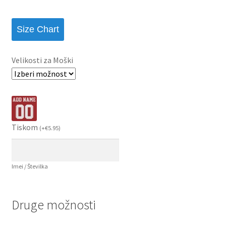
Size Chart
Velikosti za Moški
Tiskom
(
+
€
5.95
)
Imei / Številka
Druge možnosti