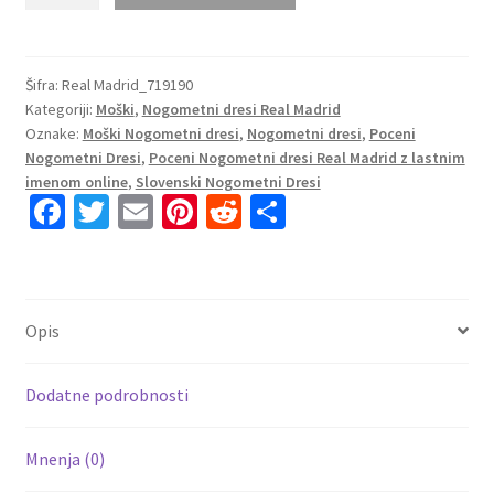
Nogometni
dresi
Real
Madrid
Šifra:
Real Madrid_719190
Kategoriji:
Moški
,
Nogometni dresi Real Madrid
Gostujoči
Oznake:
Moški Nogometni dresi
,
Nogometni dresi
,
Poceni
2023
Nogometni Dresi
,
Poceni Nogometni dresi Real Madrid z lastnim
Kratek
imenom online
,
Slovenski Nogometni Dresi
Rokav
Fa
T
E
Pi
R
S
+
ce
wi
m
nt
e
h
Kratke
b
tt
ai
er
d
ar
hlače
KROOS
o
er
l
es
di
e
Opis
8
o
t
t
količina
k
Dodatne podrobnosti
Mnenja (0)