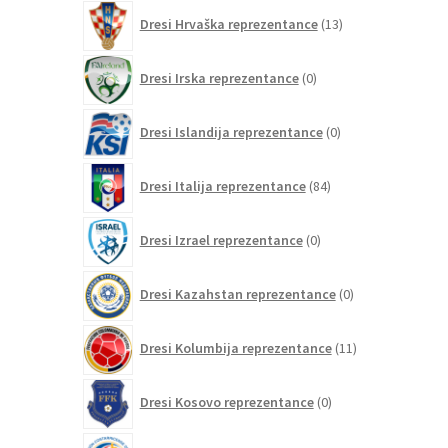
13
Dresi Hrvaška reprezentance
13
izdelkov
0
Dresi Irska reprezentance
0
izdelkov
0
Dresi Islandija reprezentance
0
izdelkov
84
Dresi Italija reprezentance
84
izdelkov
0
Dresi Izrael reprezentance
0
izdelkov
0
Dresi Kazahstan reprezentance
0
izdelkov
11
Dresi Kolumbija reprezentance
11
izdelkov
0
Dresi Kosovo reprezentance
0
izdelkov
1