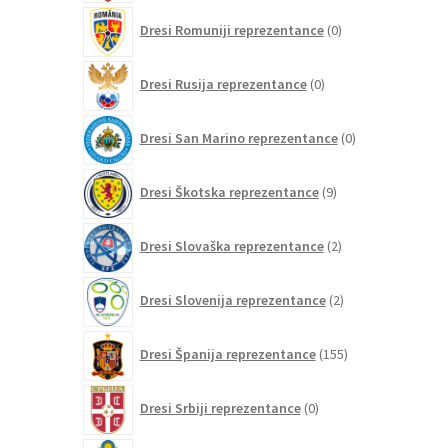
0
Dresi Romuniji reprezentance
0
izdelkov
0
Dresi Rusija reprezentance
0
izdelkov
0
Dresi San Marino reprezentance
0
izdelkov
9
Dresi Škotska reprezentance
9
izdelkov
2
Dresi Slovaška reprezentance
2
izdelka
2
Dresi Slovenija reprezentance
2
izdelka
155
Dresi Španija reprezentance
155
izdelkov
0
Dresi Srbiji reprezentance
0
izdelkov