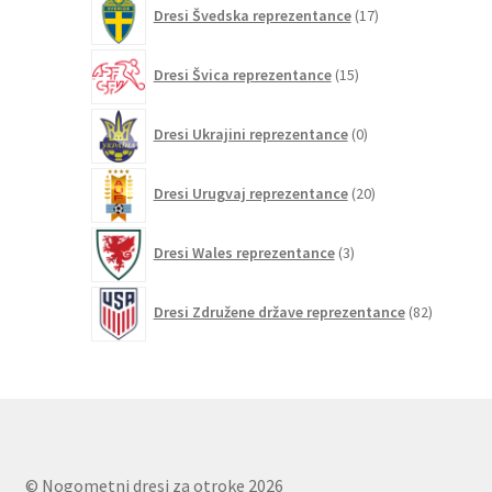
17
Dresi Švedska reprezentance
17
izdelkov
15
Dresi Švica reprezentance
15
izdelkov
0
Dresi Ukrajini reprezentance
0
izdelkov
20
Dresi Urugvaj reprezentance
20
izdelkov
3
Dresi Wales reprezentance
3
izdelki
82
Dresi Združene države reprezentance
82
izdelkov
© Nogometni dresi za otroke 2026