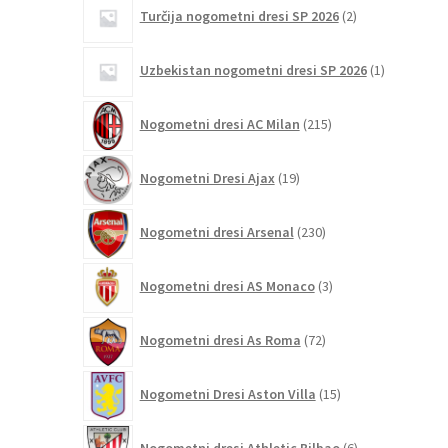
2
Turčija nogometni dresi SP 2026
2
izdelka
1
Uzbekistan nogometni dresi SP 2026
1
izdelek
215
Nogometni dresi AC Milan
215
izdelkov
19
Nogometni Dresi Ajax
19
izdelkov
230
Nogometni dresi Arsenal
230
izdelkov
3
Nogometni dresi AS Monaco
3
izdelki
72
Nogometni dresi As Roma
72
izdelkov
15
Nogometni Dresi Aston Villa
15
izdelkov
6