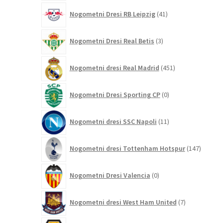
41
Nogometni Dresi RB Leipzig
41
izdelkov
3
Nogometni Dresi Real Betis
3
izdelki
451
Nogometni dresi Real Madrid
451
izdelkov
0
Nogometni Dresi Sporting CP
0
izdelkov
11
Nogometni dresi SSC Napoli
11
izdelkov
147
Nogometni dresi Tottenham Hotspur
147
izdelko
0
Nogometni Dresi Valencia
0
izdelkov
7
Nogometni dresi West Ham United
7
izdelkov
30