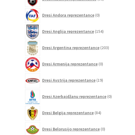
izdelkov
0
Dresi Andora reprezentance
0
izdelkov
154
Dresi Anglija reprezentance
154
izdelkov
203
Dresi Argentina reprezentance
203
izdelki
0
Dresi Armenija reprezentance
0
izdelkov
19
Dresi Avstrija reprezentance
19
izdelkov
0
Dresi Azerbajdžanu reprezentance
0
izdelkov
84
Dresi Belgija reprezentance
84
izdelkov
0
Dresi Belorusijo reprezentance
0
izdelkov