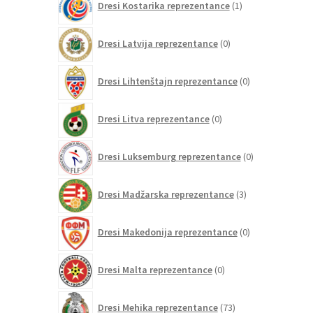
Dresi Kostarika reprezentance
1
izdelek
0
Dresi Latvija reprezentance
0
izdelkov
0
Dresi Lihtenštajn reprezentance
0
izdelkov
0
Dresi Litva reprezentance
0
izdelkov
0
Dresi Luksemburg reprezentance
0
izdelkov
3
Dresi Madžarska reprezentance
3
izdelki
0
Dresi Makedonija reprezentance
0
izdelkov
0
Dresi Malta reprezentance
0
izdelkov
73
Dresi Mehika reprezentance
73