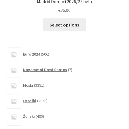
Madrid Domači 2026/27 bela
€
36.00
Ta
Select options
izdelek
ima
več
različic.
506
Euro 2024
506
izdelkov
Možnosti
lahko
7
Nogometni Dresi Santos
7
izberete
izdelkov
na
3391
Moški
3391
strani
izdelkov
izdelka
2058
Otroški
2058
izdelkov
405
Ženski
405
izdelkov
4035