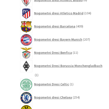
Nogometni dresi Athletic Bilbao
6
izdelkov
104
Nogometni dresi Atletico Madrid
104
izdelki
409
Nogometni dresi Barcelona
409
izdelkov
207
Nogometni dresi Bayern Munich
207
izdelkov
11
Nogometni Dresi Benfica
11
izdelkov
Nogometni Dresi Borussia Monchengladbach
1
1
izdelek
1
Nogometni Dresi Celtic
1
izdelek
254
Nogometni dresi Chelsea
254
izdelkov
108