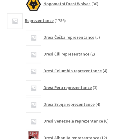
Nogometni Dresi Wolves
30
izdelkov
1786
Reprezentance
1786
izdelkov
5
Dresi Češka reprezentance
5
izdelkov
2
Dresi Čili reprezentance
2
izdelka
4
Dresi Columbia reprezentance
4
izdelki
3
Dresi Peru reprezentance
3
izdelki
4
Dresi Srbija reprezentance
4
izdelki
6
Dresi Venezuela reprezentance
6
izdelkov
12
Dresi Albanija reprezentance
12