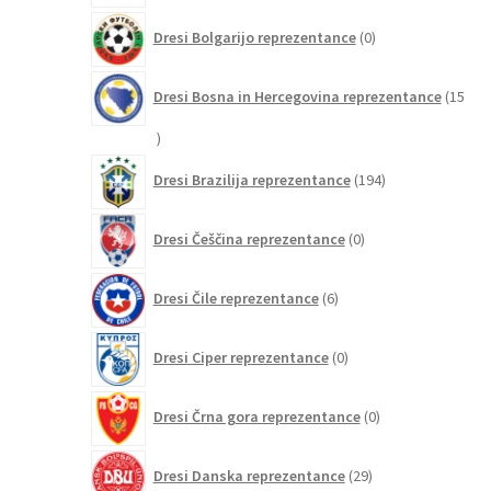
0
Dresi Bolgarijo reprezentance
0
izdelkov
Dresi Bosna in Hercegovina reprezentance
15
15
izdelkov
194
Dresi Brazilija reprezentance
194
izdelkov
0
Dresi Češčina reprezentance
0
izdelkov
6
Dresi Čile reprezentance
6
izdelkov
0
Dresi Ciper reprezentance
0
izdelkov
0
Dresi Črna gora reprezentance
0
izdelkov
29
Dresi Danska reprezentance
29
izdelkov