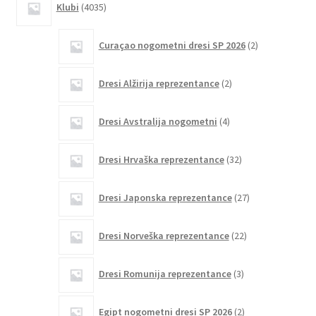
Klubi
4035
izdelkov
2
Curaçao nogometni dresi SP 2026
2
izdelka
2
Dresi Alžirija reprezentance
2
izdelka
4
Dresi Avstralija nogometni
4
izdelki
32
Dresi Hrvaška reprezentance
32
izdelkov
27
Dresi Japonska reprezentance
27
izdelkov
22
Dresi Norveška reprezentance
22
izdelkov
3
Dresi Romunija reprezentance
3
izdelki
2
Egipt nogometni dresi SP 2026
2