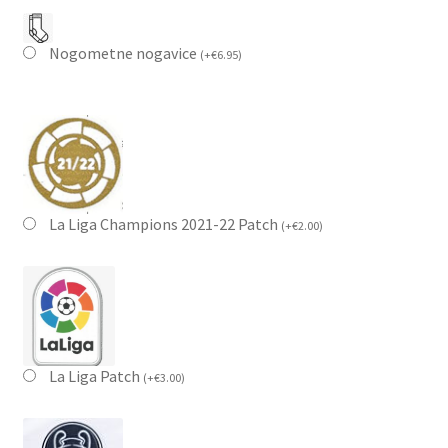
Nogometne nogavice
(
+
€
6.95
)
La Liga Champions 2021-22 Patch
(
+
€
2.00
)
La Liga Patch
(
+
€
3.00
)