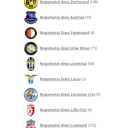
Nogometni dresi Dortmund
108
izdelkov
29
Nogometni dresi Everton
29
izdelkov
8
Nogometni Dresi Feyenoord
8
izdelkov
73
Nogometni dresi Inter Milan
73
izdelkov
88
Nogometni dresi Juventus
88
izdelkov
2
Nogometni Dresi Lazio
2
izdelka
0
Nogometni Dresi Leicester City
0
izdelkov
0
Nogometni Dresi Lille OSC
0
izdelkov
292
Nogometni dresi Liverpool
292
izdelkov