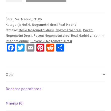
Nogometni
dresi
Real
Madrid
Šifra:
Real Madrid_71906
Kategoriji:
Moški
,
Nogometni dresi Real Madrid
Domači
Oznake:
Moški Nogometni dresi
,
Nogometni dresi
,
Poceni
2023
Nogometni Dresi
,
Poceni Nogometni dresi Real Madrid z lastnim
Dolgi
imenom online
,
Slovenski Nogometni Dresi
Rokav
Fa
T
E
Pi
R
S
+
ce
wi
m
nt
e
h
Kratke
b
tt
ai
er
d
ar
hlače
CARVAJAL
o
er
l
es
di
e
Opis
2
o
t
t
količina
k
Dodatne podrobnosti
Mnenja (0)