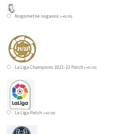
Nogometne nogavice
(
+
€
6.95
)
La Liga Champions 2021-22 Patch
(
+
€
2.00
)
La Liga Patch
(
+
€
3.00
)