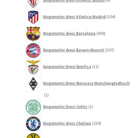
Nogometni dresi Athletic Bilbao
6
izdelkov
104
Nogometni dresi Atletico Madrid
104
izdelki
409
Nogometni dresi Barcelona
409
izdelkov
207
Nogometni dresi Bayern Munich
207
izdelkov
11
Nogometni Dresi Benfica
11
izdelkov
Nogometni Dresi Borussia Monchengladbach
1
1
izdelek
1
Nogometni Dresi Celtic
1
izdelek
254
Nogometni dresi Chelsea
254
izdelkov
108