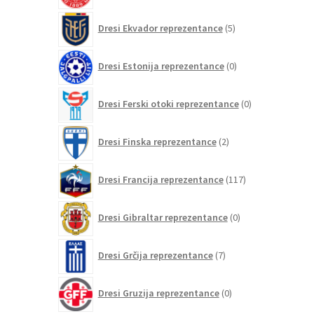
5
Dresi Ekvador reprezentance
5
izdelkov
0
Dresi Estonija reprezentance
0
izdelkov
0
Dresi Ferski otoki reprezentance
0
izdelkov
2
Dresi Finska reprezentance
2
izdelka
117
Dresi Francija reprezentance
117
izdelkov
0
Dresi Gibraltar reprezentance
0
izdelkov
7
Dresi Grčija reprezentance
7
izdelkov
0
Dresi Gruzija reprezentance
0
izdelkov