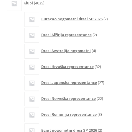
Klubi
4035
izdelkov
2
Curaçao nogometni dresi SP 2026
2
izdelka
2
Dresi Alžirija reprezentance
2
izdelka
4
Dresi Avstralija nogometni
4
izdelki
32
Dresi Hrvaška reprezentance
32
izdelkov
27
Dresi Japonska reprezentance
27
izdelkov
22
Dresi Norveška reprezentance
22
izdelkov
3
Dresi Romunija reprezentance
3
izdelki
2
Egipt nogometni dresi SP 2026
2