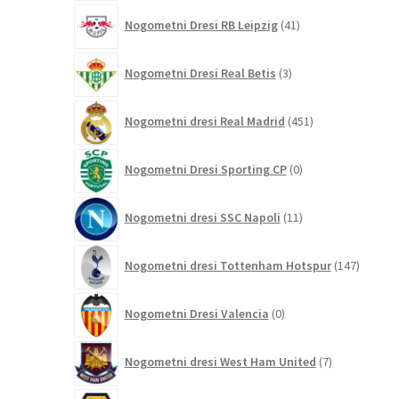
41
Nogometni Dresi RB Leipzig
41
izdelkov
3
Nogometni Dresi Real Betis
3
izdelki
451
Nogometni dresi Real Madrid
451
izdelkov
0
Nogometni Dresi Sporting CP
0
izdelkov
11
Nogometni dresi SSC Napoli
11
izdelkov
147
Nogometni dresi Tottenham Hotspur
147
izdelko
0
Nogometni Dresi Valencia
0
izdelkov
7
Nogometni dresi West Ham United
7
izdelkov
30