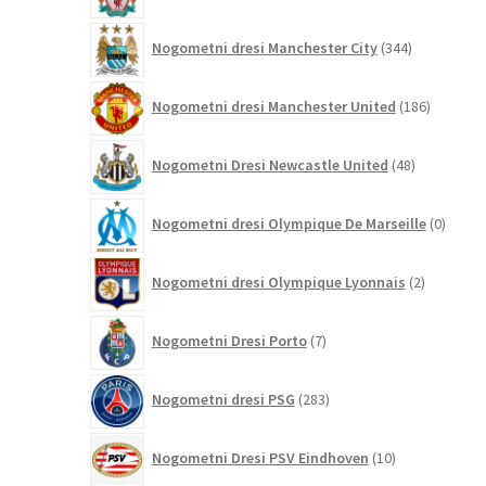
344
Nogometni dresi Manchester City
344
izdelkov
186
Nogometni dresi Manchester United
186
izdelkov
48
Nogometni Dresi Newcastle United
48
izdelkov
0
Nogometni dresi Olympique De Marseille
0
izdelk
2
Nogometni dresi Olympique Lyonnais
2
izdelka
7
Nogometni Dresi Porto
7
izdelkov
283
Nogometni dresi PSG
283
izdelkov
10
Nogometni Dresi PSV Eindhoven
10
izdelkov