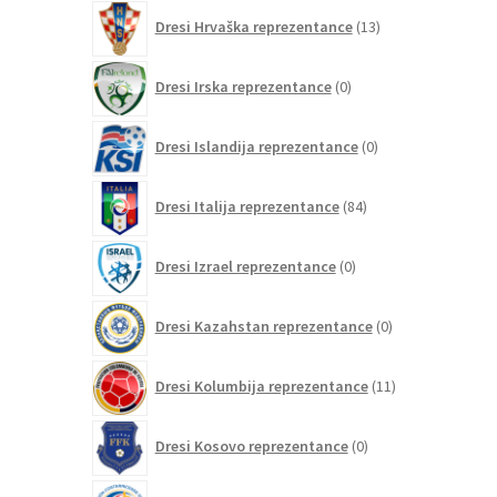
13
Dresi Hrvaška reprezentance
13
izdelkov
0
Dresi Irska reprezentance
0
izdelkov
0
Dresi Islandija reprezentance
0
izdelkov
84
Dresi Italija reprezentance
84
izdelkov
0
Dresi Izrael reprezentance
0
izdelkov
0
Dresi Kazahstan reprezentance
0
izdelkov
11
Dresi Kolumbija reprezentance
11
izdelkov
0
Dresi Kosovo reprezentance
0
izdelkov
1