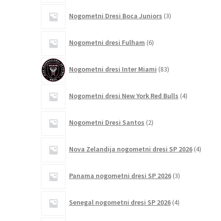
3
Nogometni Dresi Boca Juniors
3
izdelki
6
Nogometni dresi Fulham
6
izdelkov
83
Nogometni dresi Inter Miami
83
izdelkov
4
Nogometni dresi New York Red Bulls
4
izdelki
2
Nogometni Dresi Santos
2
izdelka
4
Nova Zelandija nogometni dresi SP 2026
4
izdelki
3
Panama nogometni dresi SP 2026
3
izdelki
4
Senegal nogometni dresi SP 2026
4
izdelki