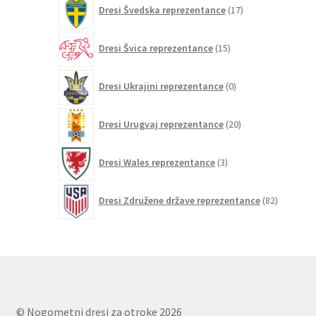
17
Dresi Švedska reprezentance
17
izdelkov
15
Dresi Švica reprezentance
15
izdelkov
0
Dresi Ukrajini reprezentance
0
izdelkov
20
Dresi Urugvaj reprezentance
20
izdelkov
3
Dresi Wales reprezentance
3
izdelki
82
Dresi Združene države reprezentance
82
izdelkov
© Nogometni dresi za otroke 2026