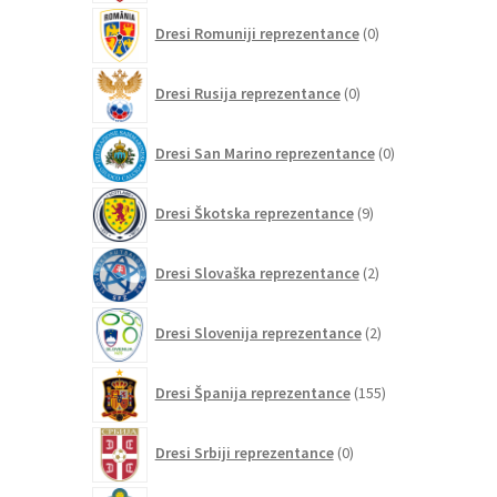
0
Dresi Romuniji reprezentance
0
izdelkov
0
Dresi Rusija reprezentance
0
izdelkov
0
Dresi San Marino reprezentance
0
izdelkov
9
Dresi Škotska reprezentance
9
izdelkov
2
Dresi Slovaška reprezentance
2
izdelka
2
Dresi Slovenija reprezentance
2
izdelka
155
Dresi Španija reprezentance
155
izdelkov
0
Dresi Srbiji reprezentance
0
izdelkov