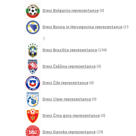
0
Dresi Bolgarijo reprezentance
0
izdelkov
Dresi Bosna in Hercegovina reprezentance
15
15
izdelkov
194
Dresi Brazilija reprezentance
194
izdelkov
0
Dresi Češčina reprezentance
0
izdelkov
6
Dresi Čile reprezentance
6
izdelkov
0
Dresi Ciper reprezentance
0
izdelkov
0
Dresi Črna gora reprezentance
0
izdelkov
29
Dresi Danska reprezentance
29
izdelkov