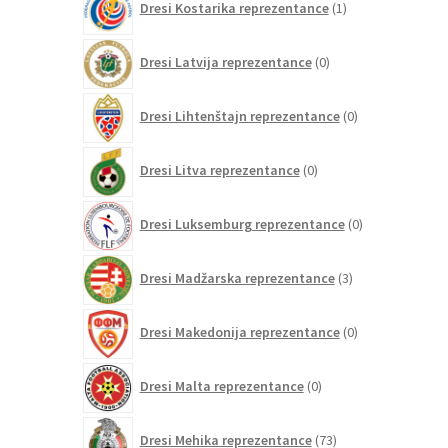
Dresi Kostarika reprezentance
1
izdelek
0
Dresi Latvija reprezentance
0
izdelkov
0
Dresi Lihtenštajn reprezentance
0
izdelkov
0
Dresi Litva reprezentance
0
izdelkov
0
Dresi Luksemburg reprezentance
0
izdelkov
3
Dresi Madžarska reprezentance
3
izdelki
0
Dresi Makedonija reprezentance
0
izdelkov
0
Dresi Malta reprezentance
0
izdelkov
73
Dresi Mehika reprezentance
73