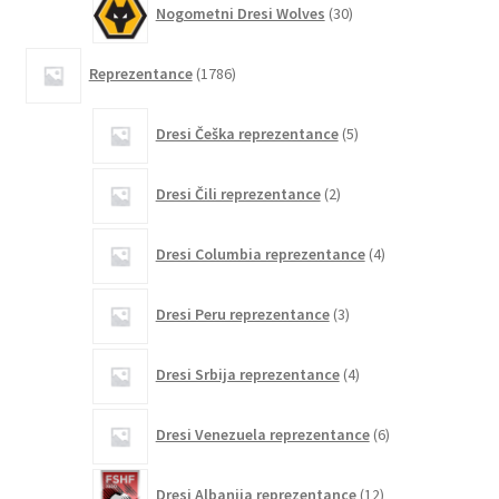
Nogometni Dresi Wolves
30
izdelkov
1786
Reprezentance
1786
izdelkov
5
Dresi Češka reprezentance
5
izdelkov
2
Dresi Čili reprezentance
2
izdelka
4
Dresi Columbia reprezentance
4
izdelki
3
Dresi Peru reprezentance
3
izdelki
4
Dresi Srbija reprezentance
4
izdelki
6
Dresi Venezuela reprezentance
6
izdelkov
12
Dresi Albanija reprezentance
12