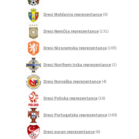
izdelkov
0
Dresi Moldavijo reprezentance
0
izdelkov
131
Dresi Nemčija reprezentance
131
izdelkov
105
Dresi Nizozemska reprezentance
105
izdelkov
1
Dresi Northern Irska reprezentance
1
izdelek
4
Dresi Norveška reprezentance
4
izdelki
16
Dresi Poljska reprezentance
16
izdelkov
160
Dresi Portugalska reprezentance
160
izdelkov
6
Dresi puran reprezentance
6
izdelkov