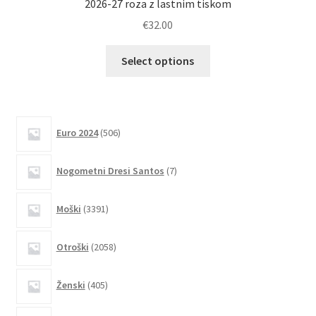
2026-27 roza z lastnim tiskom
€
32.00
Ta
Select options
izdelek
ima
več
različic.
506
Euro 2024
506
izdelkov
Možnosti
lahko
7
Nogometni Dresi Santos
7
izberete
izdelkov
na
3391
Moški
3391
strani
izdelkov
izdelka
2058
Otroški
2058
izdelkov
405
Ženski
405
izdelkov
4035