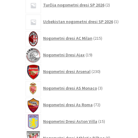
2
Turčija nogometni dresi SP 2026
2
izdelka
1
Uzbekistan nogometni dresi SP 2026
1
izdelek
215
Nogometni dresi AC Milan
215
izdelkov
19
Nogometni Dresi Ajax
19
izdelkov
230
Nogometni dresi Arsenal
230
izdelkov
3
Nogometni dresi AS Monaco
3
izdelki
72
Nogometni dresi As Roma
72
izdelkov
15
Nogometni Dresi Aston Villa
15
izdelkov
6