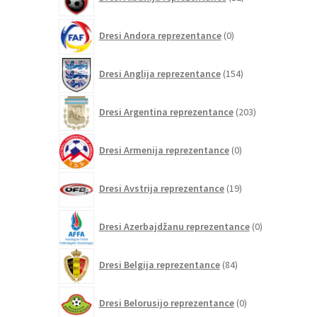
izdelkov
0
Dresi Andora reprezentance
0
izdelkov
154
Dresi Anglija reprezentance
154
izdelkov
203
Dresi Argentina reprezentance
203
izdelki
0
Dresi Armenija reprezentance
0
izdelkov
19
Dresi Avstrija reprezentance
19
izdelkov
0
Dresi Azerbajdžanu reprezentance
0
izdelkov
84
Dresi Belgija reprezentance
84
izdelkov
0
Dresi Belorusijo reprezentance
0
izdelkov