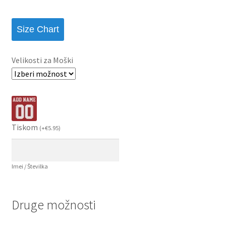
Size Chart
Velikosti za Moški
Tiskom
(
+
€
5.95
)
Imei / Številka
Druge možnosti