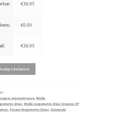
rice:
€38.95
ions:
€0.00
al:
€38.95
Dodaj v košarico
33
Urugvaj reprezentance
,
Moški
gometni dresi
,
Moški nogometni dresi Urugvaj SP
dresi
,
Poceni Nogometni Dresi
,
Slovenski