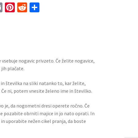
E
Pi
R
S
m
nt
e
h
ai
er
d
ar
l
es
di
e
t
t
 vsebuje nogavic privzeto. Če želite nogavice,
jih plačate.
n številka na sliki natanko to, kar želite,
 Če ni, potem vnesite želeno ime in številko.
ivo je, da nogometni dresi operete ročno. Če
ne pozabite obrniti majice in jo nato oprati. In
 in uporabite nežen cikel pranja, da boste