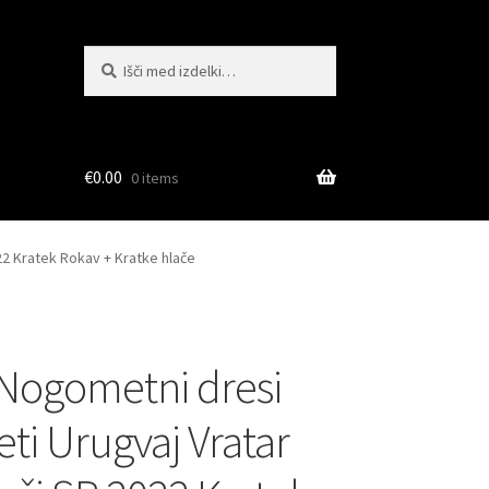
Išči:
Iskanje
€
0.00
0 items
22 Kratek Rokav + Kratke hlače
Nogometni dresi
ti Urugvaj Vratar