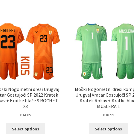
ima
im
več
ve
različic.
razl
Možnosti
Mož
lahko
lah
izberete
izb
na
na
strani
str
izdelka
izd
oški Nogometni dresi Urugvaj
Moški Nogometni dresi komp
tar Gostujoči SP 2022 Kratek
Urugvaj Vratar Gostujoči SP 
av + Kratke hlače S.ROCHET
Kratek Rokav + Kratke hla
23
MUSLERA 1
€
34.65
€
38.95
Ta
Ta
Select options
Select options
izdelek
izd