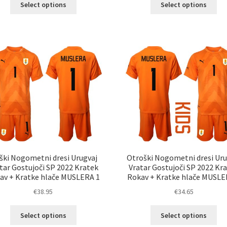
Select options
Select options
izdelek
izd
ima
im
več
ve
različic.
razl
Možnosti
Mož
lahko
lah
izberete
izb
na
na
strani
str
izdelka
izd
ški Nogometni dresi Urugvaj
Otroški Nogometni dresi Uru
tar Gostujoči SP 2022 Kratek
Vratar Gostujoči SP 2022 Kr
av + Kratke hlače MUSLERA 1
Rokav + Kratke hlače MUSLE
€
38.95
€
34.65
Ta
Ta
Select options
Select options
izdelek
izd