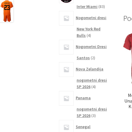
83
Inter Miami
83
izdelkov
Po
Nogometni dresi
New York Red
4
Bulls
4
izdelki
Nogometni Dresi
2
Santos
2
izdelka
Nova Zelandija
nogometni dresi
4
SP 2026
4
izdelki
M
Panama
Uru
K
nogometni dresi
3
SP 2026
3
izdelki
Senegal