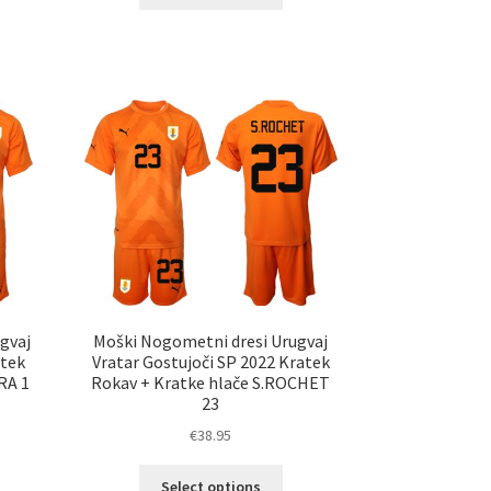
izdelek
elek
ima
a
več
č
različic.
ičic.
Možnosti
nosti
lahko
ko
izberete
erete
na
strani
ani
izdelka
elka
gvaj
Moški Nogometni dresi Urugvaj
atek
Vratar Gostujoči SP 2022 Kratek
RA 1
Rokav + Kratke hlače S.ROCHET
23
€
38.95
Ta
elek
Select options