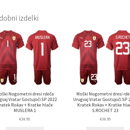
dobni izdelki
oški Nogometni dresi rdeča
Moški Nogometni dresi rde
gvaj Vratar Gostujoči SP 2022
Urugvaj Vratar Gostujoči SP 
ratek Rokav + Kratke hlače
Kratek Rokav + Kratke hla
MUSLERA 1
S.ROCHET 23
€
38.95
€
38.95
Ta
Ta