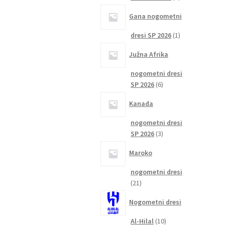
izdelka
Gana nogometni
1
dresi SP 2026
1
izdelek
Južna Afrika
nogometni dresi
6
SP 2026
6
izdelkov
Kanada
nogometni dresi
3
SP 2026
3
izdelki
Maroko
nogometni dresi
21
21
izdelkov
Nogometni dresi
10
Al-Hilal
10