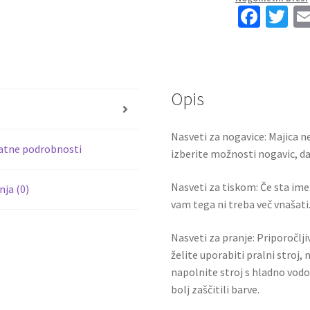
2022
Fa
T
Kratek
ce
wi
Rokav
b
tt
+
Kratke
o
er
hlače
Opis
o
količina
s
k
Nasveti za nogavice: Majica ne
atne podrobnosti
izberite možnosti nogavic, da 
Nasveti za tiskom: Če sta ime i
ja (0)
vam tega ni treba več vnašati.
Nasveti za pranje: Priporočlj
želite uporabiti pralni stroj, 
napolnite stroj s hladno vodo
bolj zaščitili barve.