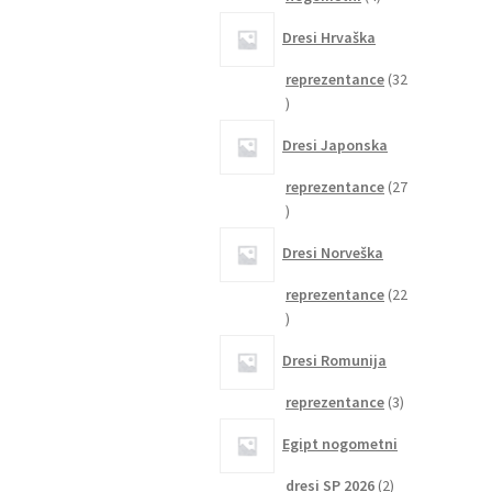
izdelki
Dresi Hrvaška
reprezentance
32
32
izdelkov
Dresi Japonska
reprezentance
27
27
izdelkov
Dresi Norveška
reprezentance
22
22
izdelkov
Dresi Romunija
3
reprezentance
3
izdelki
Egipt nogometni
2
dresi SP 2026
2