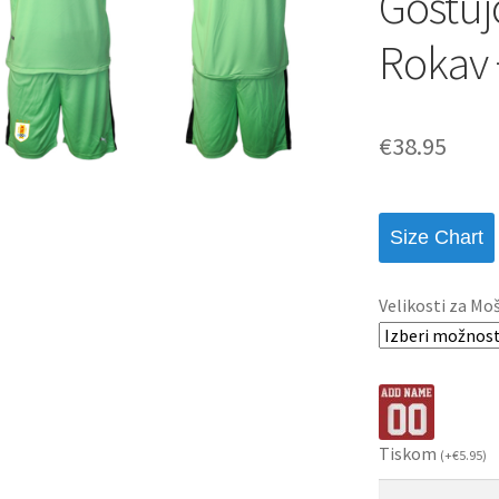
Gostuj
Rokav 
€
38.95
Size Chart
Velikosti za Mo
Tiskom
(
+
€
5.95
)