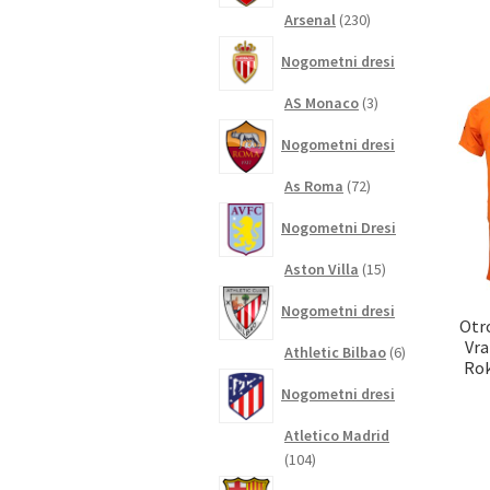
230
Arsenal
230
izdelkov
Nogometni dresi
3
AS Monaco
3
izdelki
Nogometni dresi
72
As Roma
72
izdelkov
Nogometni Dresi
15
Aston Villa
15
izdelkov
Nogometni dresi
Otr
Vra
6
Athletic Bilbao
6
Rok
izdelkov
Nogometni dresi
Atletico Madrid
104
104
izdelki