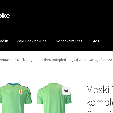
oke
račun
Zaključek nakupa
Kontaktiraj nas
Blog
čun
Trgovina
Zaključek nakupa
ezentance
Moški Nogometni dresi kompleti Urugvaj Vratar Gostujoči SP 20
Moški 
komple