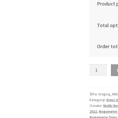
Product p
Total opt
Order tot
Moški
Nogometni
dresi
kompleti
Urugvaj
Šifra:
Urugvaj_666
Kategoriji:
Dresi 
Vratar
Oznake:
Moški No
Gostujoči
2022
,
Nogometni 
SP
Nogometni Dresi