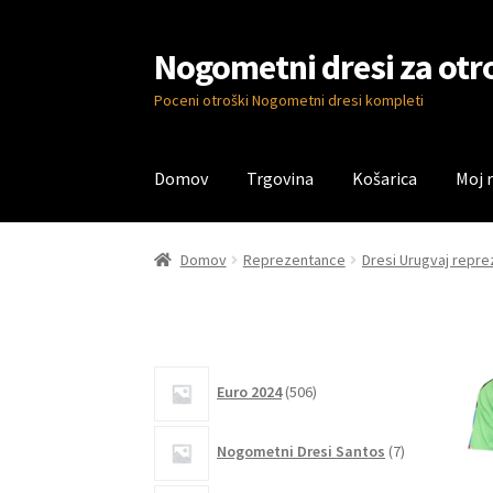
Nogometni dresi za otr
Skip
Skip
to
to
Poceni otroški Nogometni dresi kompleti
navigation
content
Domov
Trgovina
Košarica
Moj 
Domov
Blog
Kontaktiraj nas
Košarica
Moj ra
Domov
Reprezentance
Dresi Urugvaj repr
506
Euro 2024
506
izdelkov
7
Nogometni Dresi Santos
7
izdelkov