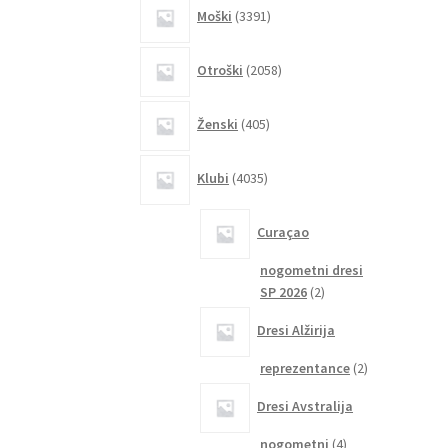
3391
Moški
3391
izdelkov
2058
Otroški
2058
izdelkov
405
Ženski
405
izdelkov
4035
Klubi
4035
izdelkov
Curaçao
nogometni dresi
2
SP 2026
2
izdelka
Dresi Alžirija
2
reprezentance
2
izdelka
Dresi Avstralija
4
nogometni
4