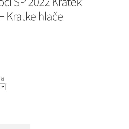
oči SP 2022 Kratek
+ Kratke hlače
ški