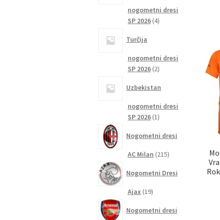
nogometni dresi
4
SP 2026
4
izdelki
Turčija
nogometni dresi
2
SP 2026
2
izdelka
Uzbekistan
nogometni dresi
1
SP 2026
1
izdelek
Nogometni dresi
Mo
215
AC Milan
215
Vra
izdelkov
Rok
Nogometni Dresi
19
Ajax
19
izdelkov
Nogometni dresi