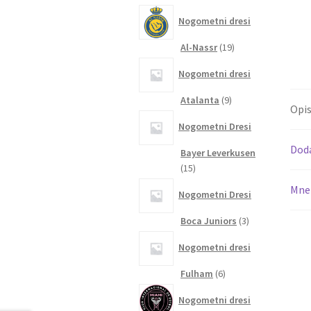
izdelkov
Nogometni dresi
19
Al-Nassr
19
izdelkov
Nogometni dresi
9
Atalanta
9
Opi
izdelkov
Nogometni Dresi
Dod
Bayer Leverkusen
15
15
izdelkov
Mnen
Nogometni Dresi
3
Boca Juniors
3
izdelki
Nogometni dresi
6
Fulham
6
izdelkov
Nogometni dresi