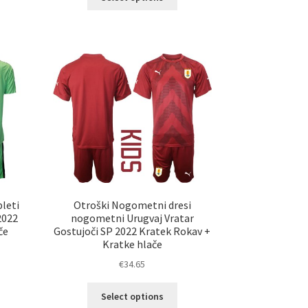
izdelek
a
ima
č
več
ičic.
različic.
nosti
Možnosti
ko
lahko
erete
izberete
na
ani
strani
elka
izdelka
leti
Otroški Nogometni dresi
2022
nogometni Urugvaj Vratar
če
Gostujoči SP 2022 Kratek Rokav +
Kratke hlače
€
34.65
Ta
Select options
elek
izdelek