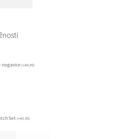
nosti
 nogavice
(
+
€
6.95
)
atch Set
(
+
€
3.95
)