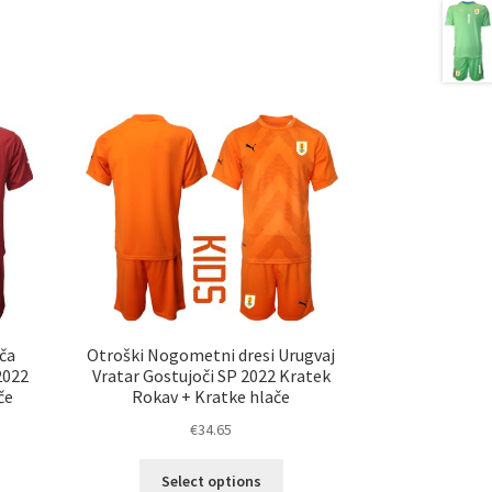
ča
Otroški Nogometni dresi Urugvaj
2022
Vratar Gostujoči SP 2022 Kratek
če
Rokav + Kratke hlače
€
34.65
Ta
Select options