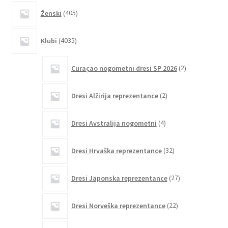
405
Ženski
405
izdelkov
4035
Klubi
4035
izdelkov
2
Curaçao nogometni dresi SP 2026
2
izdelka
2
Dresi Alžirija reprezentance
2
izdelka
4
Dresi Avstralija nogometni
4
izdelki
32
Dresi Hrvaška reprezentance
32
izdelkov
27
Dresi Japonska reprezentance
27
izdelkov
22
Dresi Norveška reprezentance
22
izdelkov
3