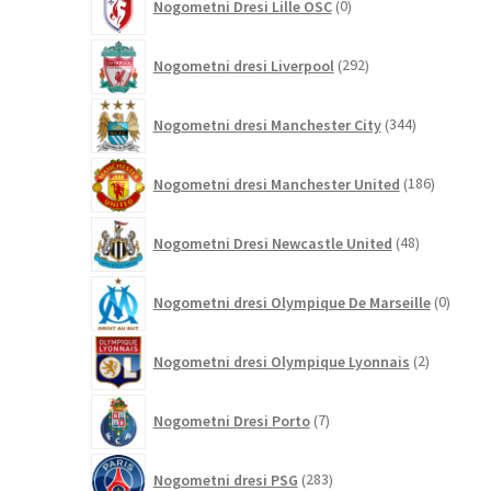
Nogometni Dresi Lille OSC
0
izdelkov
292
Nogometni dresi Liverpool
292
izdelkov
344
Nogometni dresi Manchester City
344
izdelkov
186
Nogometni dresi Manchester United
186
izdelkov
48
Nogometni Dresi Newcastle United
48
izdelkov
0
Nogometni dresi Olympique De Marseille
0
izdelk
2
Nogometni dresi Olympique Lyonnais
2
izdelka
7
Nogometni Dresi Porto
7
izdelkov
283
Nogometni dresi PSG
283
izdelkov