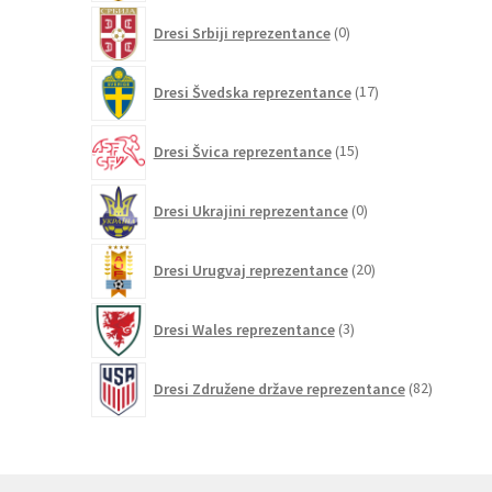
0
Dresi Srbiji reprezentance
0
izdelkov
17
Dresi Švedska reprezentance
17
izdelkov
15
Dresi Švica reprezentance
15
izdelkov
0
Dresi Ukrajini reprezentance
0
izdelkov
20
Dresi Urugvaj reprezentance
20
izdelkov
3
Dresi Wales reprezentance
3
izdelki
82
Dresi Združene države reprezentance
82
izdelkov