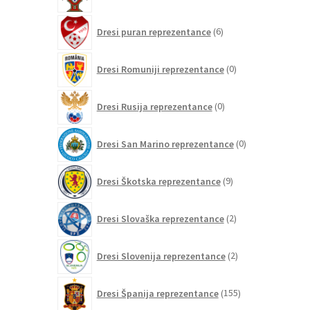
izdelkov
6
Dresi puran reprezentance
6
izdelkov
0
Dresi Romuniji reprezentance
0
izdelkov
0
Dresi Rusija reprezentance
0
izdelkov
0
Dresi San Marino reprezentance
0
izdelkov
9
Dresi Škotska reprezentance
9
izdelkov
2
Dresi Slovaška reprezentance
2
izdelka
2
Dresi Slovenija reprezentance
2
izdelka
155
Dresi Španija reprezentance
155
izdelkov