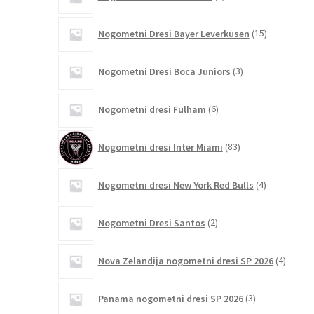
izdelkov
15
Nogometni Dresi Bayer Leverkusen
15
izdelkov
3
Nogometni Dresi Boca Juniors
3
izdelki
6
Nogometni dresi Fulham
6
izdelkov
83
Nogometni dresi Inter Miami
83
izdelkov
4
Nogometni dresi New York Red Bulls
4
izdelki
2
Nogometni Dresi Santos
2
izdelka
4
Nova Zelandija nogometni dresi SP 2026
4
izdelki
3
Panama nogometni dresi SP 2026
3
izdelki