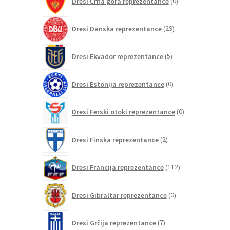
Dresi Črna gora reprezentance
0
izdelkov
29
Dresi Danska reprezentance
29
izdelkov
5
Dresi Ekvador reprezentance
5
izdelkov
0
Dresi Estonija reprezentance
0
izdelkov
0
Dresi Ferski otoki reprezentance
0
izdelkov
2
Dresi Finska reprezentance
2
izdelka
112
Dresi Francija reprezentance
112
izdelkov
0
Dresi Gibraltar reprezentance
0
izdelkov
7
Dresi Grčija reprezentance
7
izdelkov