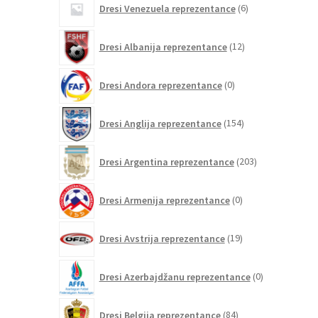
Dresi Venezuela reprezentance
6
izdelkov
12
Dresi Albanija reprezentance
12
izdelkov
0
Dresi Andora reprezentance
0
izdelkov
154
Dresi Anglija reprezentance
154
izdelkov
203
Dresi Argentina reprezentance
203
izdelki
0
Dresi Armenija reprezentance
0
izdelkov
19
Dresi Avstrija reprezentance
19
izdelkov
0
Dresi Azerbajdžanu reprezentance
0
izdelkov
84
Dresi Belgija reprezentance
84