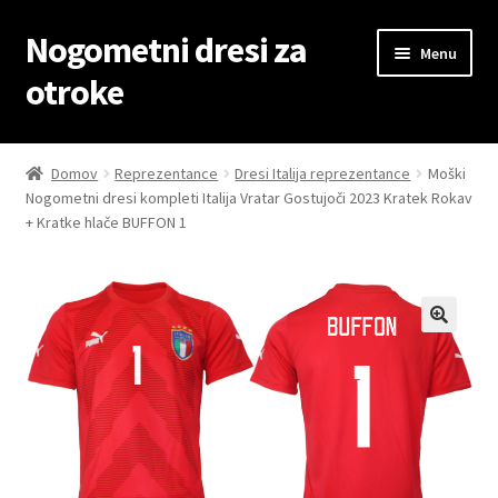
Nogometni dresi za
Skip
Skip
Menu
to
to
otroke
navigation
content
Domov
Domov
Reprezentance
Dresi Italija reprezentance
Moški
Nogometni dresi kompleti Italija Vratar Gostujoči 2023 Kratek Rokav
Blog
+ Kratke hlače BUFFON 1
Kontaktiraj nas
Košarica
Moj račun
Trgovina
Zaključek nakupa