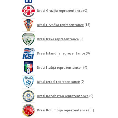
0
Dresi Gruzija reprezentance
0
izdelkov
13
Dresi Hrvaška reprezentance
13
izdelkov
0
Dresi Irska reprezentance
0
izdelkov
0
Dresi Islandija reprezentance
0
izdelkov
84
Dresi Italija reprezentance
84
izdelkov
0
Dresi Izrael reprezentance
0
izdelkov
0
Dresi Kazahstan reprezentance
0
izdelkov
11
Dresi Kolumbija reprezentance
11
izdelkov