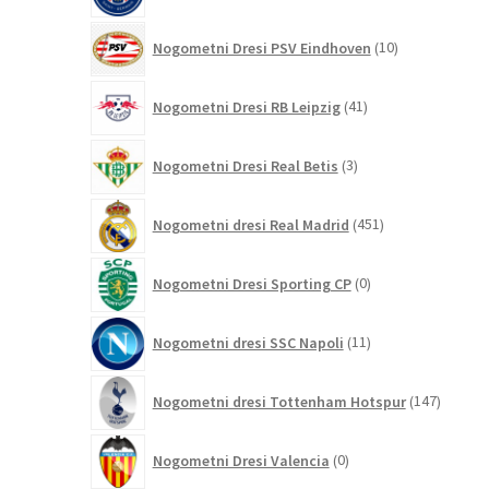
10
Nogometni Dresi PSV Eindhoven
10
izdelkov
41
Nogometni Dresi RB Leipzig
41
izdelkov
3
Nogometni Dresi Real Betis
3
izdelki
451
Nogometni dresi Real Madrid
451
izdelkov
0
Nogometni Dresi Sporting CP
0
izdelkov
11
Nogometni dresi SSC Napoli
11
izdelkov
147
Nogometni dresi Tottenham Hotspur
147
izdelko
0
Nogometni Dresi Valencia
0
izdelkov