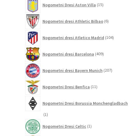
15
Nogometni Dresi Aston Villa
15
izdelkov
6
Nogometni dresi Athletic Bilbao
6
izdelkov
104
Nogometni dresi Atletico Madrid
104
izdelki
409
Nogometni dresi Barcelona
409
izdelkov
207
Nogometni dresi Bayern Munich
207
izdelkov
11
Nogometni Dresi Benfica
11
izdelkov
Nogometni Dresi Borussia Monchengladbach
1
1
izdelek
1
Nogometni Dresi Celtic
1
izdelek