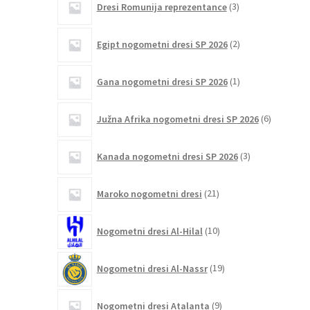
Dresi Romunija reprezentance
3
izdelki
2
Egipt nogometni dresi SP 2026
2
izdelka
1
Gana nogometni dresi SP 2026
1
izdelek
6
Južna Afrika nogometni dresi SP 2026
6
izdelkov
3
Kanada nogometni dresi SP 2026
3
izdelki
21
Maroko nogometni dresi
21
izdelkov
10
Nogometni dresi Al-Hilal
10
izdelkov
19
Nogometni dresi Al-Nassr
19
izdelkov
9
Nogometni dresi Atalanta
9