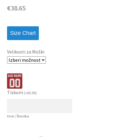
€
38.65
Size Chart
Velikosti za Moški
Tiskom
(
+
€
5.95
)
Imei / Številka