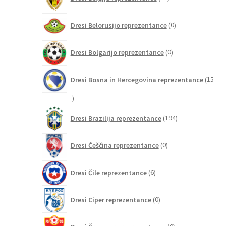
izdelkov
0
Dresi Belorusijo reprezentance
0
izdelkov
0
Dresi Bolgarijo reprezentance
0
izdelkov
Dresi Bosna in Hercegovina reprezentance
15
15
izdelkov
194
Dresi Brazilija reprezentance
194
izdelkov
0
Dresi Češčina reprezentance
0
izdelkov
6
Dresi Čile reprezentance
6
izdelkov
0
Dresi Ciper reprezentance
0
izdelkov
0