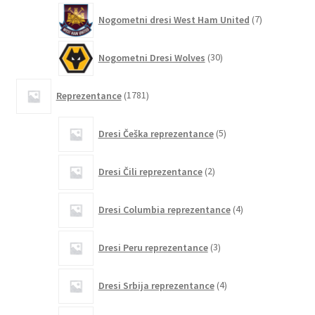
7
Nogometni dresi West Ham United
7
izdelkov
30
Nogometni Dresi Wolves
30
izdelkov
1781
Reprezentance
1781
izdelkov
5
Dresi Češka reprezentance
5
izdelkov
2
Dresi Čili reprezentance
2
izdelka
4
Dresi Columbia reprezentance
4
izdelki
3
Dresi Peru reprezentance
3
izdelki
4
Dresi Srbija reprezentance
4
izdelki
6