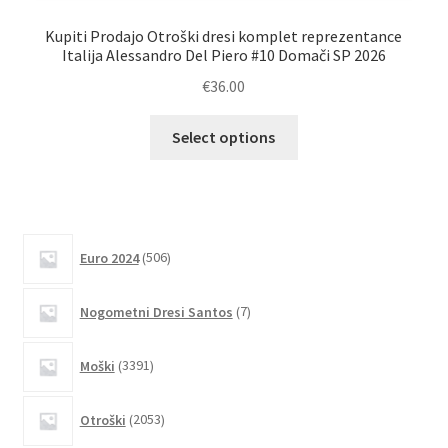
Kupiti Prodajo Otroški dresi komplet reprezentance
Italija Alessandro Del Piero #10 Domači SP 2026
re
€
36.00
Ta
Select options
izdelek
ima
več
različic.
506
Možnosti
Euro 2024
506
izdelkov
lahko
7
izberete
Nogometni Dresi Santos
7
izdelkov
na
strani
3391
Moški
3391
izdelkov
izdelka
2053
Otroški
2053
izdelkov