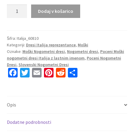
Moški
Dodaj v košarico
Nogometni
dresi
kompleti
Italija
Šifra:
Italija_60810
Kategoriji:
Dresi Italija reprezentance
,
Moški
Vratar
Oznake:
Moški Nogometni dresi
,
Nogometni dresi
,
Poceni Moški
Gostujoči
nogometni dresi Italija z lastnim imenom
,
Poceni Nogometni
2023
Dresi
,
Slovenski Nogometni Dresi
Kratek
Fa
T
E
Pi
R
S
Rokav
ce
wi
m
nt
e
h
+
b
tt
ai
er
d
ar
Kratke
hlače
o
er
l
es
di
e
Opis
BUFFON
o
t
t
1
k
količina
Dodatne podrobnosti