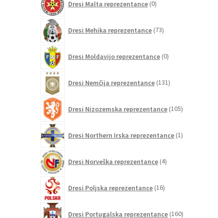
Dresi Malta reprezentance
0
izdelkov
73
Dresi Mehika reprezentance
73
izdelkov
0
Dresi Moldavijo reprezentance
0
izdelkov
131
Dresi Nemčija reprezentance
131
izdelkov
105
Dresi Nizozemska reprezentance
105
izdelkov
1
Dresi Northern Irska reprezentance
1
izdelek
4
Dresi Norveška reprezentance
4
izdelki
16
Dresi Poljska reprezentance
16
izdelkov
160
Dresi Portugalska reprezentance
160