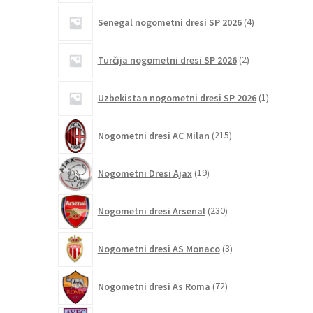
4
Senegal nogometni dresi SP 2026
4
izdelki
2
Turčija nogometni dresi SP 2026
2
izdelka
1
Uzbekistan nogometni dresi SP 2026
1
izdelek
215
Nogometni dresi AC Milan
215
izdelkov
19
Nogometni Dresi Ajax
19
izdelkov
230
Nogometni dresi Arsenal
230
izdelkov
3
Nogometni dresi AS Monaco
3
izdelki
72
Nogometni dresi As Roma
72
izdelkov