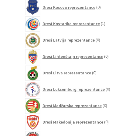
0
Dresi Kosovo reprezentance
0
izdelkov
1
Dresi Kostarika reprezentance
1
izdelek
0
Dresi Latvija reprezentance
0
izdelkov
0
Dresi Lihtenštajn reprezentance
0
izdelkov
0
Dresi Litva reprezentance
0
izdelkov
0
Dresi Luksemburg reprezentance
0
izdelkov
3
Dresi Madžarska reprezentance
3
izdelki
0
Dresi Makedonija reprezentance
0
izdelkov
0