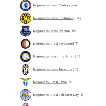
254
Nogometni dresi Chelsea
254
izdelkov
108
Nogometni dresi Dortmund
108
izdelkov
29
Nogometni dresi Everton
29
izdelkov
8
Nogometni Dresi Feyenoord
8
izdelkov
73
Nogometni dresi Inter Milan
73
izdelkov
88
Nogometni dresi Juventus
88
izdelkov
2
Nogometni Dresi Lazio
2
izdelka
0
Nogometni Dresi Leicester City
0
izdelkov
0