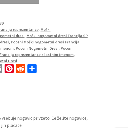
689
Francija reprezentance
,
Moški
gometni dresi
,
Moški nogometni dresi Francija SP
dresi
,
Poceni Moški nogometni dresi Francija
m imenom
,
Poceni Nogometni Dresi
,
Poceni
Francija reprezentance z lastnim imenom
,
tni Dresi
E
Pi
R
S
m
nt
e
h
ai
er
d
ar
l
es
di
e
t
t
 vsebuje nogavic privzeto. Če želite nogavice,
jih plačate.