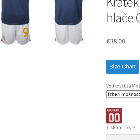
Kratek
hlače 
€
38.00
Size Chart
Velikosti za Mo
Tiskom
(
+
€
5.95
)