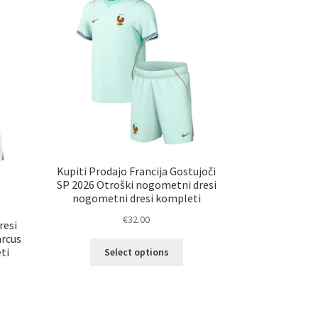
elka
lahko
izberete
na
strani
izdelka
Kupiti Prodajo Francija Gostujoči
SP 2026 Otroški nogometni dresi
nogometni dresi kompleti
€
32.00
resi
arcus
Ta
ti
Select options
izdelek
ima
več
različic.
elek