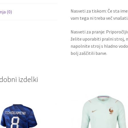
Nasveti za tiskom: Če sta ime i
ja (0)
vam tega ni treba več vnašati.
Nasveti za pranje: Priporočlj
želite uporabiti pralni stroj, 
napolnite stroj s hladno vodo
bolj zaščitili barve.
dobni izdelki