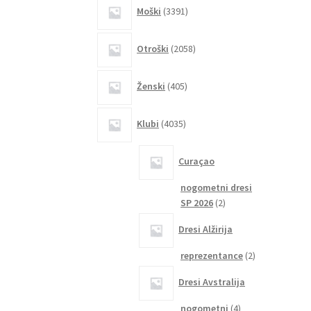
3391
Moški
3391
izdelkov
2058
Otroški
2058
izdelkov
405
Ženski
405
izdelkov
4035
Klubi
4035
izdelkov
Curaçao
nogometni dresi
2
SP 2026
2
izdelka
Dresi Alžirija
2
reprezentance
2
izdelka
Dresi Avstralija
4
nogometni
4