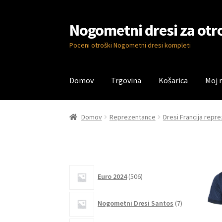
Nogometni dresi za otr
Skip
Skip
to
to
Poceni otroški Nogometni dresi kompleti
navigation
content
Domov
Trgovina
Košarica
Moj 
Domov
Blog
Kontaktiraj nas
Košarica
Moj ra
Domov
Reprezentance
Dresi Francija repr
506
Euro 2024
506
izdelkov
7
Nogometni Dresi Santos
7
izdelkov