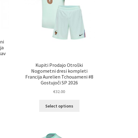
ni
ja
kav
Kupiti Prodajo Otroški
Nogometni dresi kompleti
Francija Aurelien Tchouameni #8
elek
Gostujoči SP 2026
a
€
32.00
č
ičic.
Ta
Select options
nosti
izdelek
ko
ima
erete
več
različic.
ani
Možnosti