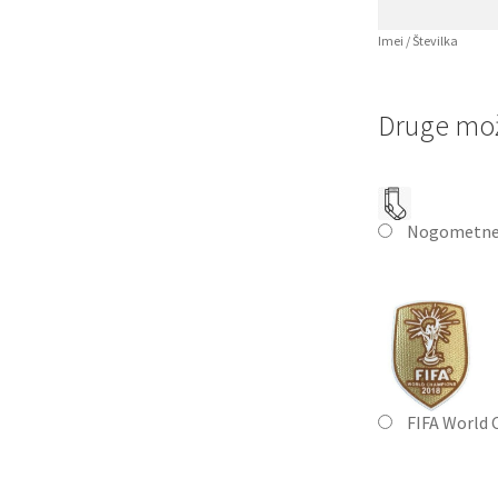
Imei / Številka
Druge mož
Nogometne
FIFA World