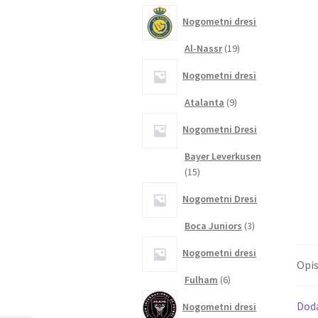
izdelkov
Nogometni dresi
19
Al-Nassr
19
izdelkov
Nogometni dresi
9
Atalanta
9
izdelkov
Nogometni Dresi
Bayer Leverkusen
15
15
izdelkov
Nogometni Dresi
3
Boca Juniors
3
izdelki
Nogometni dresi
Opi
6
Fulham
6
izdelkov
Dod
Nogometni dresi