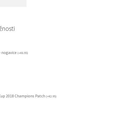
nosti
 nogavice
(
+
€
6.95
)
 Cup 2018 Champions Patch
(
+
€
2.95
)