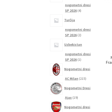
nogometni dresi
4
SP 2026
4
izdelki
Turčija
nogometni dresi
2
SP 2026
2
izdelka
Uzbekistan
nogometni dresi
1
SP 2026
1
Fra
izdelek
Nogometni dresi
215
AC Milan
215
izdelkov
Nogometni Dresi
19
Ajax
19
izdelkov
Nogometni dresi