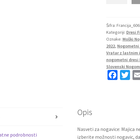
Nogometni
dresi
Francija
Domači
Šifra:
Francija_60
Kategoriji:
Dresi 
SP
Oznake:
Moški No
2022
2022
,
Nogometni 
Kratek
Vratar z lastni
Rokav
nogometni dresi 
+
Slovenski Nogome
Kratke
Fa
T
hlače
ce
wi
GIROUD
b
tt
9
o
er
količina
Opis
o
s
k
Nasveti za nogavice: Majica ne
atne podrobnosti
izberite možnosti nogavic, da 