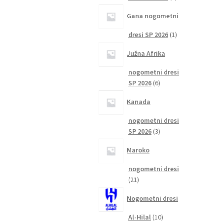
izdelka
Gana nogometni
1
dresi SP 2026
1
izdelek
Južna Afrika
nogometni dresi
6
SP 2026
6
izdelkov
Kanada
nogometni dresi
3
SP 2026
3
izdelki
Maroko
nogometni dresi
21
21
izdelkov
Nogometni dresi
10
Al-Hilal
10