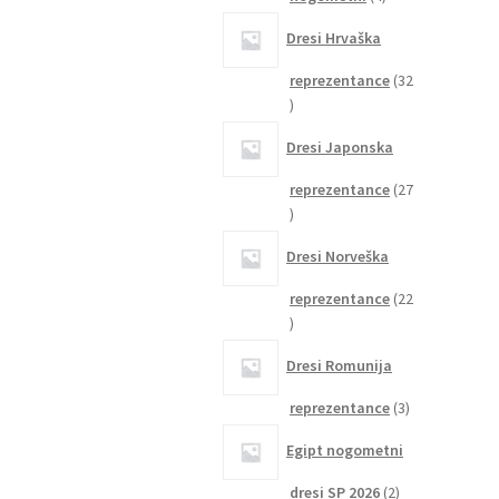
izdelki
Dresi Hrvaška
reprezentance
32
32
izdelkov
Dresi Japonska
reprezentance
27
27
izdelkov
Dresi Norveška
reprezentance
22
22
izdelkov
Dresi Romunija
3
reprezentance
3
izdelki
Egipt nogometni
2
dresi SP 2026
2