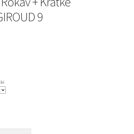
 Rokav + Kratke
GIROUD 9
ški