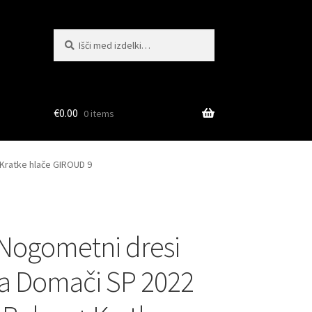
Išči:
Iskanje
€
0.00
0 items
 Kratke hlače GIROUD 9
Nogometni dresi
ja Domači SP 2022