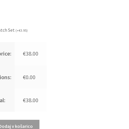
atch Set
(
+
€
3.95
)
rice:
€38.00
ions:
€0.00
al:
€38.00
Dodaj v košarico