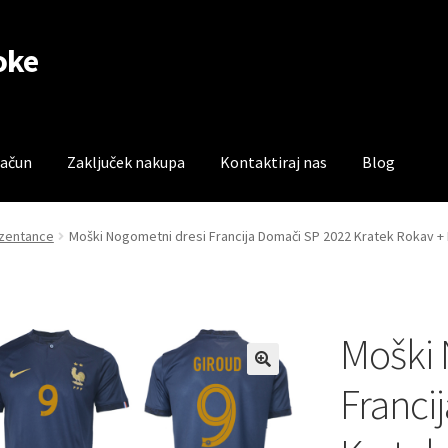
oke
račun
Zaključek nakupa
Kontaktiraj nas
Blog
čun
Trgovina
Zaključek nakupa
ezentance
Moški Nogometni dresi Francija Domači SP 2022 Kratek Rokav +
Moški 
Franci