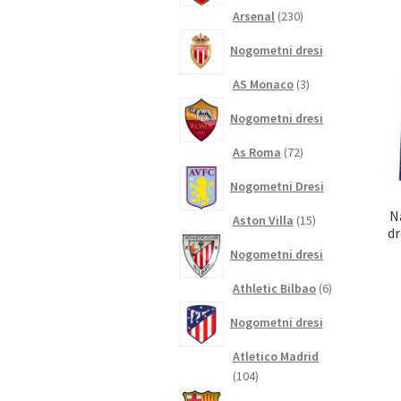
230
Arsenal
230
izdelkov
Nogometni dresi
3
AS Monaco
3
izdelki
Nogometni dresi
72
As Roma
72
izdelkov
Nogometni Dresi
N
15
Aston Villa
15
dr
izdelkov
Nogometni dresi
6
Athletic Bilbao
6
izdelkov
Nogometni dresi
Atletico Madrid
104
104
izdelki