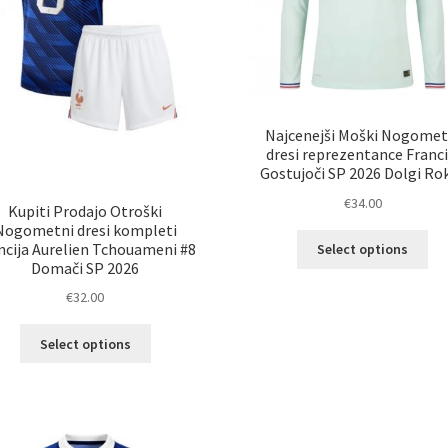
Najcenejši Moški Nogomet
dresi reprezentance Franci
Gostujoči SP 2026 Dolgi Ro
€
34.00
Kupiti Prodajo Otroški
Nogometni dresi kompleti
Ta
ncija Aurelien Tchouameni #8
Select options
izd
Domači SP 2026
im
€
32.00
ve
razl
Ta
Select options
Mož
izdelek
lah
ima
izb
več
na
različic.
str
Možnosti