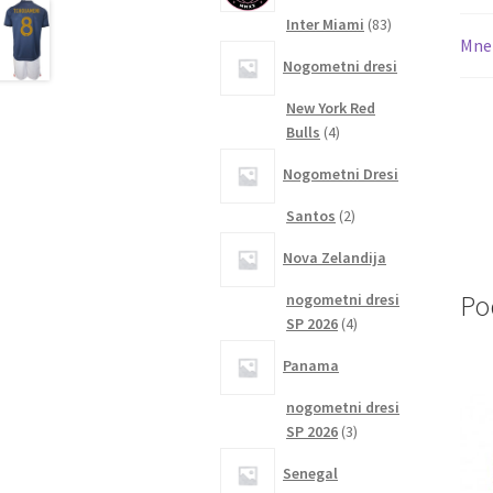
83
Inter Miami
83
Mnen
izdelkov
Nogometni dresi
New York Red
4
Bulls
4
izdelki
Nogometni Dresi
2
Santos
2
izdelka
Nova Zelandija
Po
nogometni dresi
4
SP 2026
4
izdelki
Panama
nogometni dresi
3
SP 2026
3
izdelki
Senegal