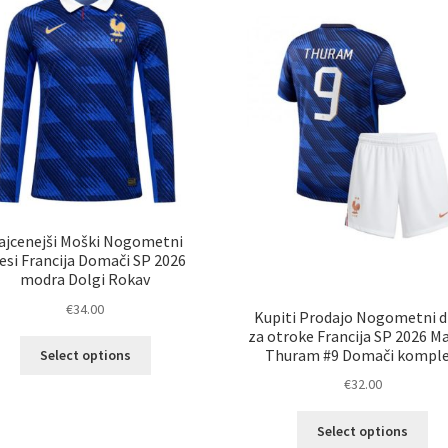
izd
lahko
izberete
na
strani
izdelka
ajcenejši Moški Nogometni
esi Francija Domači SP 2026
modra Dolgi Rokav
€
34.00
Kupiti Prodajo Nogometni d
za otroke Francija SP 2026 M
Ta
Thuram #9 Domači komple
Select options
izdelek
€
32.00
ima
več
Ta
Select options
različic.
izd