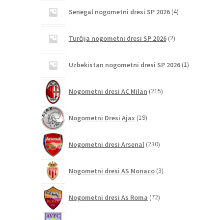
4
Senegal nogometni dresi SP 2026
4
izdelki
2
Turčija nogometni dresi SP 2026
2
izdelka
1
Uzbekistan nogometni dresi SP 2026
1
izdelek
215
Nogometni dresi AC Milan
215
izdelkov
19
Nogometni Dresi Ajax
19
izdelkov
230
Nogometni dresi Arsenal
230
izdelkov
3
Nogometni dresi AS Monaco
3
izdelki
72
Nogometni dresi As Roma
72
izdelkov
15