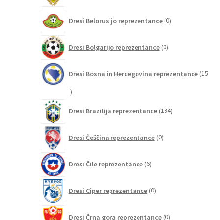
0
Dresi Belorusijo reprezentance
0
izdelkov
0
Dresi Bolgarijo reprezentance
0
izdelkov
Dresi Bosna in Hercegovina reprezentance
15
15
izdelkov
194
Dresi Brazilija reprezentance
194
izdelkov
0
Dresi Češčina reprezentance
0
izdelkov
6
Dresi Čile reprezentance
6
izdelkov
0
Dresi Ciper reprezentance
0
izdelkov
0
Dresi Črna gora reprezentance
0