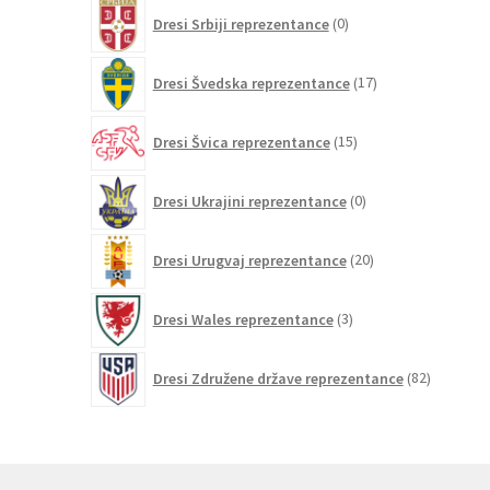
0
Dresi Srbiji reprezentance
0
izdelkov
17
Dresi Švedska reprezentance
17
izdelkov
15
Dresi Švica reprezentance
15
izdelkov
0
Dresi Ukrajini reprezentance
0
izdelkov
20
Dresi Urugvaj reprezentance
20
izdelkov
3
Dresi Wales reprezentance
3
izdelki
82
Dresi Združene države reprezentance
82
izdelkov