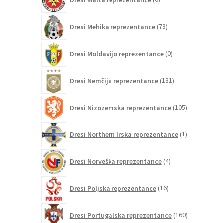
izdelkov
73
Dresi Mehika reprezentance
73
izdelkov
0
Dresi Moldavijo reprezentance
0
izdelkov
131
Dresi Nemčija reprezentance
131
izdelkov
105
Dresi Nizozemska reprezentance
105
izdelkov
1
Dresi Northern Irska reprezentance
1
izdelek
4
Dresi Norveška reprezentance
4
izdelki
16
Dresi Poljska reprezentance
16
izdelkov
160
Dresi Portugalska reprezentance
160
izdelkov