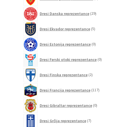
izdelkov
29
Dresi Danska reprezentance
29
izdelkov
5
Dresi Ekvador reprezentance
5
izdelkov
0
Dresi Estonija reprezentance
0
izdelkov
0
Dresi Ferski otoki reprezentance
0
izdelkov
2
Dresi Finska reprezentance
2
izdelka
117
Dresi Francija reprezentance
117
izdelkov
0
Dresi Gibraltar reprezentance
0
izdelkov
7
Dresi Grčija reprezentance
7
izdelkov