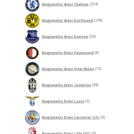
254
Nogometni dresi Chelsea
254
izdelkov
108
Nogometni dresi Dortmund
108
izdelkov
29
Nogometni dresi Everton
29
izdelkov
8
Nogometni Dresi Feyenoord
8
izdelkov
73
Nogometni dresi Inter Milan
73
izdelkov
88
Nogometni dresi Juventus
88
izdelkov
2
Nogometni Dresi Lazio
2
izdelka
0
Nogometni Dresi Leicester City
0
izdelkov
0
Nogometni Dresi Lille OSC
0