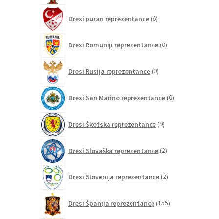
6
Dresi puran reprezentance
6
izdelkov
0
Dresi Romuniji reprezentance
0
izdelkov
0
Dresi Rusija reprezentance
0
izdelkov
0
Dresi San Marino reprezentance
0
izdelkov
9
Dresi Škotska reprezentance
9
izdelkov
2
Dresi Slovaška reprezentance
2
izdelka
2
Dresi Slovenija reprezentance
2
izdelka
155
Dresi Španija reprezentance
155
izdelkov