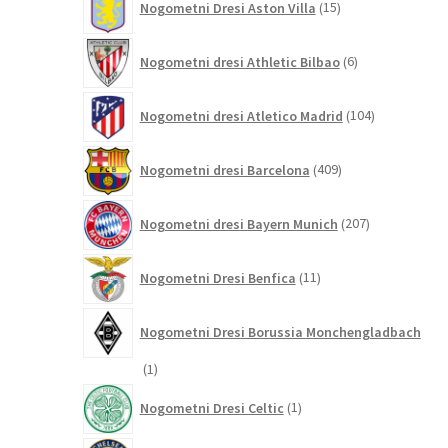
Nogometni Dresi Aston Villa
15
izdelkov
6
Nogometni dresi Athletic Bilbao
6
izdelkov
104
Nogometni dresi Atletico Madrid
104
izdelki
409
Nogometni dresi Barcelona
409
izdelkov
207
Nogometni dresi Bayern Munich
207
izdelkov
11
Nogometni Dresi Benfica
11
izdelkov
Nogometni Dresi Borussia Monchengladbach
1
1
izdelek
1
Nogometni Dresi Celtic
1
izdelek