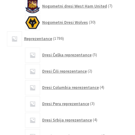
7
Nogometni dresi West Ham United
7
izdelkov
30
Nogometni Dresi Wolves
30
izdelkov
1786
Reprezentance
1786
izdelkov
5
Dresi Češka reprezentance
5
izdelkov
2
Dresi Čili reprezentance
2
izdelka
4
Dresi Columbia reprezentance
4
izdelki
3
Dresi Peru reprezentance
3
izdelki
4
Dresi Srbija reprezentance
4
izdelki
6