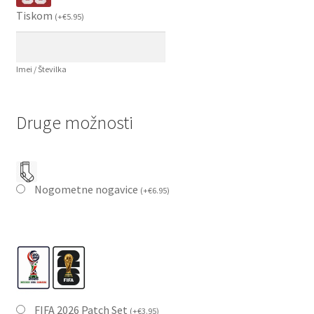
Tiskom
(
+
€
5.95
)
Imei / Številka
Druge možnosti
Nogometne nogavice
(
+
€
6.95
)
FIFA 2026 Patch Set
(
+
€
3.95
)