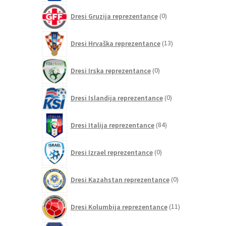
0
Dresi Gruzija reprezentance
0
izdelkov
13
Dresi Hrvaška reprezentance
13
izdelkov
0
Dresi Irska reprezentance
0
izdelkov
0
Dresi Islandija reprezentance
0
izdelkov
84
Dresi Italija reprezentance
84
izdelkov
0
Dresi Izrael reprezentance
0
izdelkov
0
Dresi Kazahstan reprezentance
0
izdelkov
11
Dresi Kolumbija reprezentance
11
izdelkov