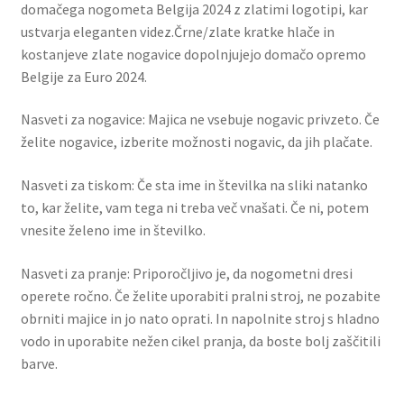
domačega nogometa Belgija 2024 z zlatimi logotipi, kar
ustvarja eleganten videz.Črne/zlate kratke hlače in
kostanjeve zlate nogavice dopolnjujejo domačo opremo
Belgije za Euro 2024.
Nasveti za nogavice: Majica ne vsebuje nogavic privzeto. Če
želite nogavice, izberite možnosti nogavic, da jih plačate.
Nasveti za tiskom: Če sta ime in številka na sliki natanko
to, kar želite, vam tega ni treba več vnašati. Če ni, potem
vnesite želeno ime in številko.
Nasveti za pranje: Priporočljivo je, da nogometni dresi
operete ročno. Če želite uporabiti pralni stroj, ne pozabite
obrniti majice in jo nato oprati. In napolnite stroj s hladno
vodo in uporabite nežen cikel pranja, da boste bolj zaščitili
barve.