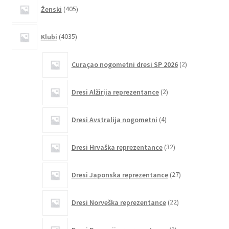
405
Ženski
405
izdelkov
4035
Klubi
4035
izdelkov
2
Curaçao nogometni dresi SP 2026
2
izdelka
2
Dresi Alžirija reprezentance
2
izdelka
4
Dresi Avstralija nogometni
4
izdelki
32
Dresi Hrvaška reprezentance
32
izdelkov
27
Dresi Japonska reprezentance
27
izdelkov
22
Dresi Norveška reprezentance
22
izdelkov
3