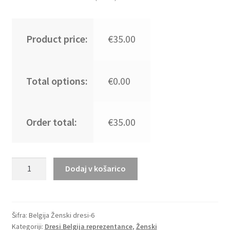
Product price:
€35.00
Total options:
€0.00
Order total:
€35.00
Kupiti
Dodaj v košarico
prodajo
Ženski
Nogometni
dresi
Šifra:
Belgija Ženski dresi-6
Kategoriji:
Dresi Belgija reprezentance
,
Ženski
Belgija