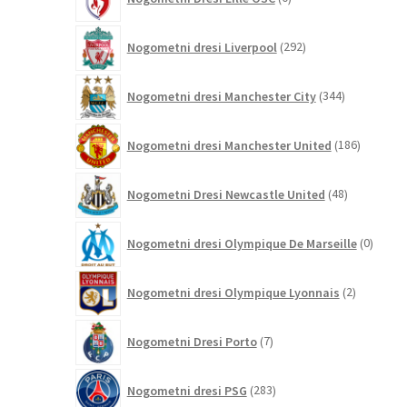
izdelkov
292
Nogometni dresi Liverpool
292
izdelkov
344
Nogometni dresi Manchester City
344
izdelkov
186
Nogometni dresi Manchester United
186
izdelkov
48
Nogometni Dresi Newcastle United
48
izdelkov
0
Nogometni dresi Olympique De Marseille
0
izdelk
2
Nogometni dresi Olympique Lyonnais
2
izdelka
7
Nogometni Dresi Porto
7
izdelkov
283
Nogometni dresi PSG
283
izdelkov