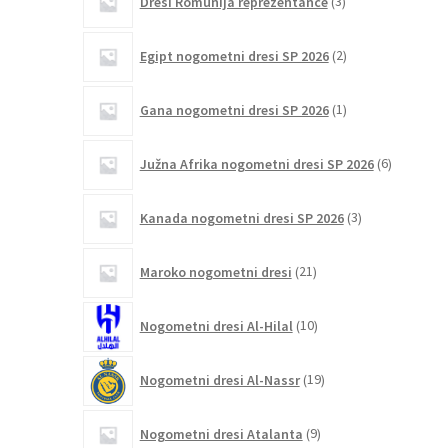
Dresi Romunija reprezentance
3
izdelki
2
Egipt nogometni dresi SP 2026
2
izdelka
1
Gana nogometni dresi SP 2026
1
izdelek
6
Južna Afrika nogometni dresi SP 2026
6
izdelkov
3
Kanada nogometni dresi SP 2026
3
izdelki
21
Maroko nogometni dresi
21
izdelkov
10
Nogometni dresi Al-Hilal
10
izdelkov
19
Nogometni dresi Al-Nassr
19
izdelkov
9
Nogometni dresi Atalanta
9
izdelkov