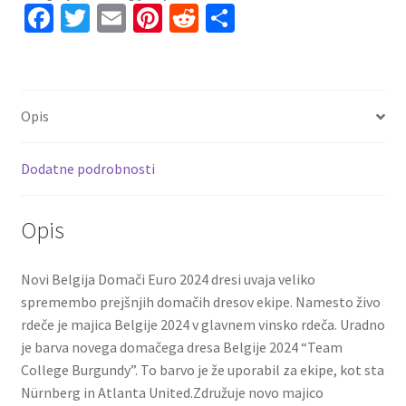
Fa
T
E
Pi
R
S
Domači
ce
wi
m
nt
e
h
EP
2024
b
tt
ai
er
d
ar
rdeča
o
er
l
es
di
e
Dodi
Opis
o
t
t
Lukebakio
14
k
Dodatne podrobnosti
količina
Opis
Novi Belgija Domači Euro 2024 dresi uvaja veliko
spremembo prejšnjih domačih dresov ekipe. Namesto živo
rdeče je majica Belgije 2024 v glavnem vinsko rdeča. Uradno
je barva novega domačega dresa Belgije 2024 “Team
College Burgundy”. To barvo je že uporabil za ekipe, kot sta
Nürnberg in Atlanta United.Združuje novo majico