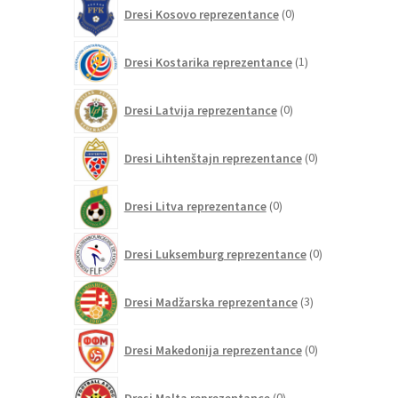
0
Dresi Kosovo reprezentance
0
izdelkov
1
Dresi Kostarika reprezentance
1
izdelek
0
Dresi Latvija reprezentance
0
izdelkov
0
Dresi Lihtenštajn reprezentance
0
izdelkov
0
Dresi Litva reprezentance
0
izdelkov
0
Dresi Luksemburg reprezentance
0
izdelkov
3
Dresi Madžarska reprezentance
3
izdelki
0
Dresi Makedonija reprezentance
0
izdelkov
0
Dresi Malta reprezentance
0