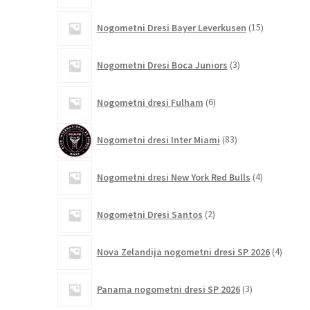
15
Nogometni Dresi Bayer Leverkusen
15
izdelkov
3
Nogometni Dresi Boca Juniors
3
izdelki
6
Nogometni dresi Fulham
6
izdelkov
83
Nogometni dresi Inter Miami
83
izdelkov
4
Nogometni dresi New York Red Bulls
4
izdelki
2
Nogometni Dresi Santos
2
izdelka
4
Nova Zelandija nogometni dresi SP 2026
4
izdelki
3
Panama nogometni dresi SP 2026
3
izdelki