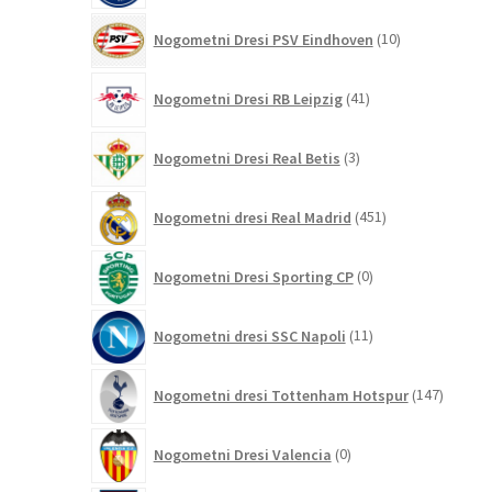
10
Nogometni Dresi PSV Eindhoven
10
izdelkov
41
Nogometni Dresi RB Leipzig
41
izdelkov
3
Nogometni Dresi Real Betis
3
izdelki
451
Nogometni dresi Real Madrid
451
izdelkov
0
Nogometni Dresi Sporting CP
0
izdelkov
11
Nogometni dresi SSC Napoli
11
izdelkov
147
Nogometni dresi Tottenham Hotspur
147
izdelko
0
Nogometni Dresi Valencia
0
izdelkov