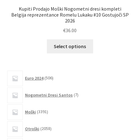
Kupiti Prodajo Moški Nogometni dresi kompleti
Belgija reprezentance Romelu Lukaku #10 Gostujoči SP
2026
€
36.00
Ta
Select options
izdelek
ima
več
različic.
506
Euro 2024
506
izdelkov
Možnosti
lahko
7
Nogometni Dresi Santos
7
izberete
izdelkov
na
3391
Moški
3391
strani
izdelkov
izdelka
2058
Otroški
2058
izdelkov