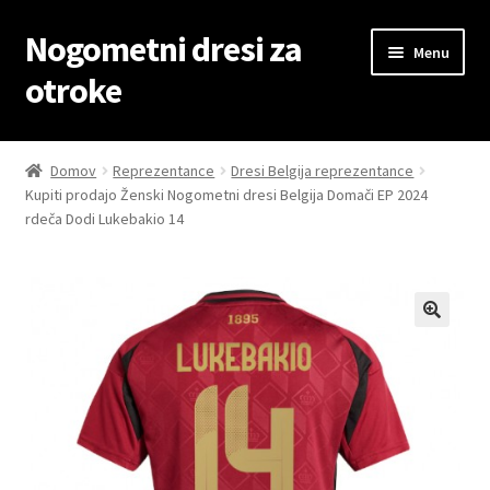
Nogometni dresi za
Skip
Skip
Menu
to
to
otroke
navigation
content
Domov
Domov
Reprezentance
Dresi Belgija reprezentance
Kupiti prodajo Ženski Nogometni dresi Belgija Domači EP 2024
Blog
rdeča Dodi Lukebakio 14
Kontaktiraj nas
Košarica
Moj račun
Trgovina
Zaključek nakupa