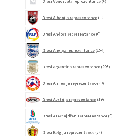
Dresi Venezuela reprezentance
6
izdelkov
12
Dresi Albanija reprezentance
12
izdelkov
0
Dresi Andora reprezentance
0
izdelkov
154
Dresi Anglija reprezentance
154
izdelkov
203
Dresi Argentina reprezentance
203
izdelki
0
Dresi Armenija reprezentance
0
izdelkov
19
Dresi Avstrija reprezentance
19
izdelkov
0
Dresi Azerbajdžanu reprezentance
0
izdelkov
84
Dresi Belgija reprezentance
84
izdelkov