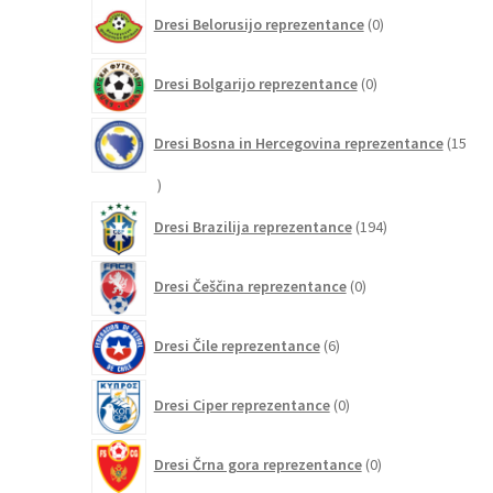
0
Dresi Belorusijo reprezentance
0
izdelkov
0
Dresi Bolgarijo reprezentance
0
izdelkov
Dresi Bosna in Hercegovina reprezentance
15
15
izdelkov
194
Dresi Brazilija reprezentance
194
izdelkov
0
Dresi Češčina reprezentance
0
izdelkov
6
Dresi Čile reprezentance
6
izdelkov
0
Dresi Ciper reprezentance
0
izdelkov
0
Dresi Črna gora reprezentance
0
izdelkov