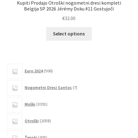
Kupiti Prodajo Otroški nogometni dresi kompleti
Belgija SP 2026 Jérémy Doku #11 Gostujoči
Bel
€
32.00
Ta
Select options
izdelek
ima
več
različic.
506
Možnosti
Euro 2024
506
izdelkov
lahko
7
izberete
Nogometni Dresi Santos
7
izdelkov
na
strani
3391
Moški
3391
izdelkov
izdelka
2058
Otroški
2058
izdelkov
405
Ženski
405