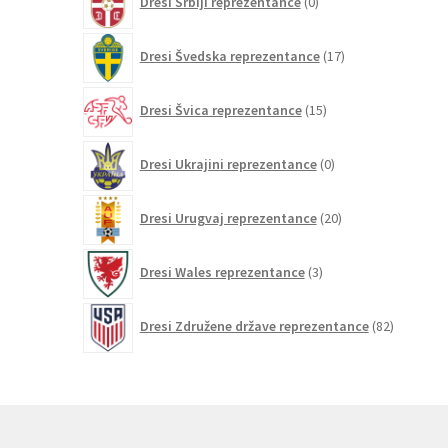
Dresi Srbiji reprezentance
0
izdelkov
17
Dresi Švedska reprezentance
17
izdelkov
15
Dresi Švica reprezentance
15
izdelkov
0
Dresi Ukrajini reprezentance
0
izdelkov
20
Dresi Urugvaj reprezentance
20
izdelkov
3
Dresi Wales reprezentance
3
izdelki
82
Dresi Združene države reprezentance
82
izdelkov