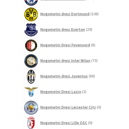
izdelkov
108
Nogometni dresi Dortmund
108
izdelkov
29
Nogometni dresi Everton
29
izdelkov
8
Nogometni Dresi Feyenoord
8
izdelkov
73
Nogometni dresi Inter Milan
73
izdelkov
88
Nogometni dresi Juventus
88
izdelkov
2
Nogometni Dresi Lazio
2
izdelka
0
Nogometni Dresi Leicester City
0
izdelkov
0
Nogometni Dresi Lille OSC
0
izdelkov