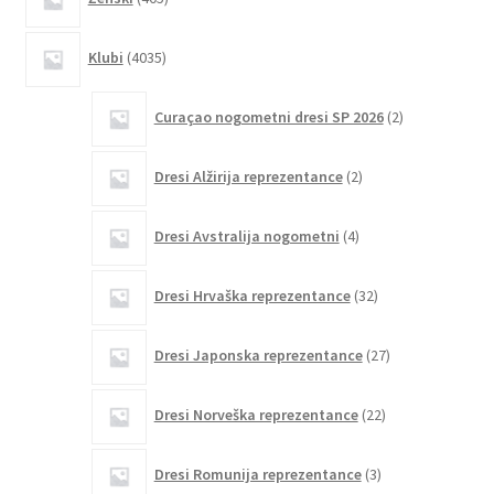
izdelkov
4035
Klubi
4035
izdelkov
2
Curaçao nogometni dresi SP 2026
2
izdelka
2
Dresi Alžirija reprezentance
2
izdelka
4
Dresi Avstralija nogometni
4
izdelki
32
Dresi Hrvaška reprezentance
32
izdelkov
27
Dresi Japonska reprezentance
27
izdelkov
22
Dresi Norveška reprezentance
22
izdelkov
3
Dresi Romunija reprezentance
3
izdelki