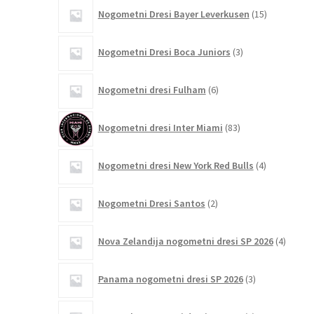
15
Nogometni Dresi Bayer Leverkusen
15
izdelkov
3
Nogometni Dresi Boca Juniors
3
izdelki
6
Nogometni dresi Fulham
6
izdelkov
83
Nogometni dresi Inter Miami
83
izdelkov
4
Nogometni dresi New York Red Bulls
4
izdelki
2
Nogometni Dresi Santos
2
izdelka
4
Nova Zelandija nogometni dresi SP 2026
4
izdelki
3
Panama nogometni dresi SP 2026
3
izdelki
4