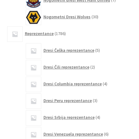
Nogometni dresi West Ham United
7
izdelkov
30
Nogometni Dresi Wolves
30
izdelkov
1786
Reprezentance
1786
izdelkov
5
Dresi Češka reprezentance
5
izdelkov
2
Dresi Čili reprezentance
2
izdelka
4
Dresi Columbia reprezentance
4
izdelki
3
Dresi Peru reprezentance
3
izdelki
4
Dresi Srbija reprezentance
4
izdelki
6
Dresi Venezuela reprezentance
6
izdelkov