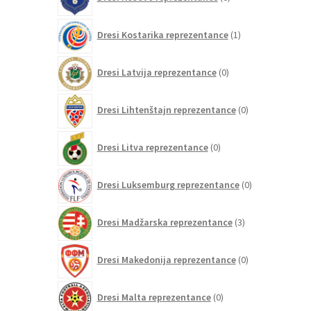
izdelkov
1
Dresi Kostarika reprezentance
1
izdelek
0
Dresi Latvija reprezentance
0
izdelkov
0
Dresi Lihtenštajn reprezentance
0
izdelkov
0
Dresi Litva reprezentance
0
izdelkov
0
Dresi Luksemburg reprezentance
0
izdelkov
3
Dresi Madžarska reprezentance
3
izdelki
0
Dresi Makedonija reprezentance
0
izdelkov
0
Dresi Malta reprezentance
0
izdelkov