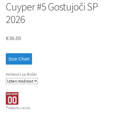
Cuyper #5 Gostujoči SP
2026
€
36.00
Size Chart
Velikosti za Moški
Tiskom
(
+
€
5.95
)