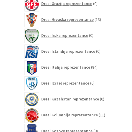
Dresi Gruzija reprezentance
0
izdelkov
13
Dresi Hrvaška reprezentance
13
izdelkov
0
Dresi Irska reprezentance
0
izdelkov
0
Dresi Islandija reprezentance
0
izdelkov
84
Dresi Italija reprezentance
84
izdelkov
0
Dresi Izrael reprezentance
0
izdelkov
0
Dresi Kazahstan reprezentance
0
izdelkov
11
Dresi Kolumbija reprezentance
11
izdelkov
0
Dresi Kosovo reprezentance
0