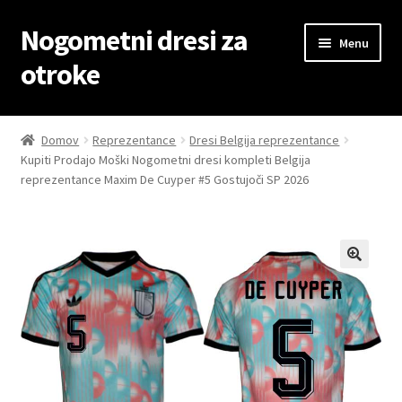
Nogometni dresi za
Skip
Skip
Menu
to
to
otroke
navigation
content
Domov
Domov
Reprezentance
Dresi Belgija reprezentance
Kupiti Prodajo Moški Nogometni dresi kompleti Belgija
Blog
reprezentance Maxim De Cuyper #5 Gostujoči SP 2026
Kontaktiraj nas
Košarica
Moj račun
Trgovina
Zaključek nakupa