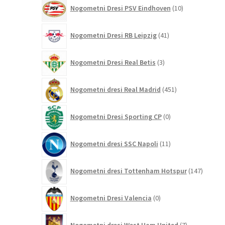
10
Nogometni Dresi PSV Eindhoven
10
izdelkov
41
Nogometni Dresi RB Leipzig
41
izdelkov
3
Nogometni Dresi Real Betis
3
izdelki
451
Nogometni dresi Real Madrid
451
izdelkov
0
Nogometni Dresi Sporting CP
0
izdelkov
11
Nogometni dresi SSC Napoli
11
izdelkov
147
Nogometni dresi Tottenham Hotspur
147
izdelko
0
Nogometni Dresi Valencia
0
izdelkov
7