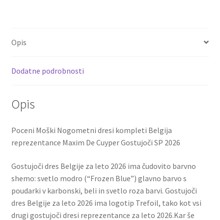
ce
wi
m
nt
e
h
reprezentance
Maxim
b
tt
ai
er
d
ar
De
o
er
l
es
di
e
Cuyper
Opis
o
t
t
#5
Gostujoči
k
Dodatne podrobnosti
SP
2026
količina
Opis
Poceni Moški Nogometni dresi kompleti Belgija
reprezentance Maxim De Cuyper Gostujoči SP 2026
Gostujoči dres Belgije za leto 2026 ima čudovito barvno
shemo: svetlo modro (“Frozen Blue”) glavno barvo s
poudarki v karbonski, beli in svetlo roza barvi. Gostujoči
dres Belgije za leto 2026 ima logotip Trefoil, tako kot vsi
drugi gostujoči dresi reprezentance za leto 2026.Kar še