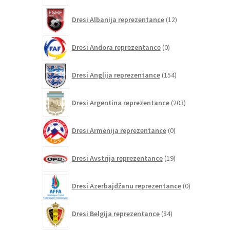
12
Dresi Albanija reprezentance
12
izdelkov
0
Dresi Andora reprezentance
0
izdelkov
154
Dresi Anglija reprezentance
154
izdelkov
203
Dresi Argentina reprezentance
203
izdelki
0
Dresi Armenija reprezentance
0
izdelkov
19
Dresi Avstrija reprezentance
19
izdelkov
0
Dresi Azerbajdžanu reprezentance
0
izdelkov
84
Dresi Belgija reprezentance
84
izdelkov