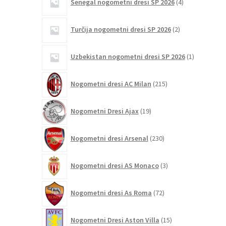
Senegal nogometni dresi SP 2026
4
izdelki
2
Turčija nogometni dresi SP 2026
2
izdelka
1
Uzbekistan nogometni dresi SP 2026
1
izdelek
215
Nogometni dresi AC Milan
215
izdelkov
19
Nogometni Dresi Ajax
19
izdelkov
230
Nogometni dresi Arsenal
230
izdelkov
3
Nogometni dresi AS Monaco
3
izdelki
72
Nogometni dresi As Roma
72
izdelkov
15
Nogometni Dresi Aston Villa
15
izdelkov