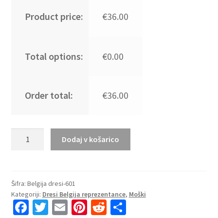
Product price:
€36.00
Total options:
€0.00
Order total:
€36.00
Kupiti
Dodaj v košarico
Prodajo
Moški
Nogometni
dresi
Šifra:
Belgija dresi-601
Kategoriji:
Dresi Belgija reprezentance
,
Moški
kompleti
Fa
T
E
Pi
R
S
Belgija