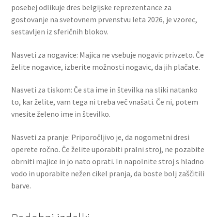
posebej odlikuje dres belgijske reprezentance za
gostovanje na svetovnem prvenstvu leta 2026, je vzorec,
sestavljen iz sferičnih blokov.
Nasveti za nogavice: Majica ne vsebuje nogavic privzeto. Če
želite nogavice, izberite možnosti nogavic, da jih plačate.
Nasveti za tiskom: Če sta ime in številka na sliki natanko
to, kar želite, vam tega ni treba več vnašati. Če ni, potem
vnesite želeno ime in številko.
Nasveti za pranje: Priporočljivo je, da nogometni dresi
operete ročno. Če želite uporabiti pralni stroj, ne pozabite
obrniti majice in jo nato oprati. In napolnite stroj s hladno
vodo in uporabite nežen cikel pranja, da boste bolj zaščitili
barve.