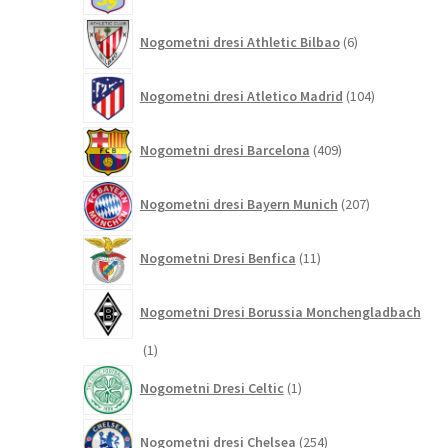
6
Nogometni dresi Athletic Bilbao
6
izdelkov
104
Nogometni dresi Atletico Madrid
104
izdelki
409
Nogometni dresi Barcelona
409
izdelkov
207
Nogometni dresi Bayern Munich
207
izdelkov
11
Nogometni Dresi Benfica
11
izdelkov
Nogometni Dresi Borussia Monchengladbach
1
1
izdelek
1
Nogometni Dresi Celtic
1
izdelek
254
Nogometni dresi Chelsea
254