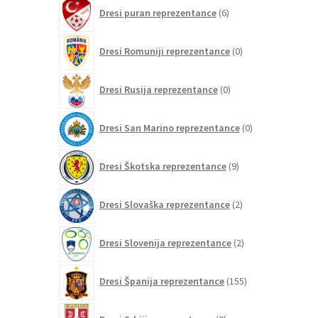
6
Dresi puran reprezentance
6
izdelkov
0
Dresi Romuniji reprezentance
0
izdelkov
0
Dresi Rusija reprezentance
0
izdelkov
0
Dresi San Marino reprezentance
0
izdelkov
9
Dresi Škotska reprezentance
9
izdelkov
2
Dresi Slovaška reprezentance
2
izdelka
2
Dresi Slovenija reprezentance
2
izdelka
155
Dresi Španija reprezentance
155
izdelkov
0