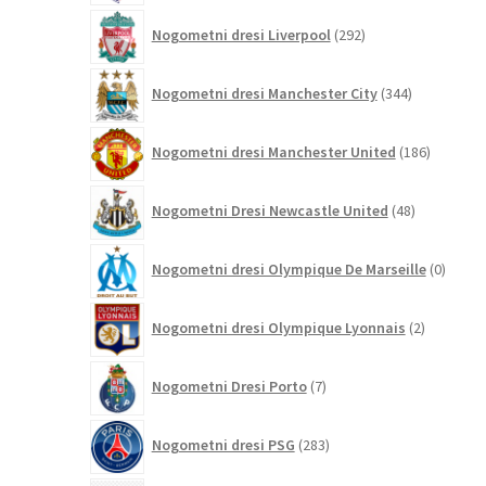
292
Nogometni dresi Liverpool
292
izdelkov
344
Nogometni dresi Manchester City
344
izdelkov
186
Nogometni dresi Manchester United
186
izdelkov
48
Nogometni Dresi Newcastle United
48
izdelkov
0
Nogometni dresi Olympique De Marseille
0
izdelk
2
Nogometni dresi Olympique Lyonnais
2
izdelka
7
Nogometni Dresi Porto
7
izdelkov
283
Nogometni dresi PSG
283
izdelkov