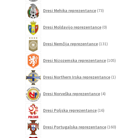
73
Dresi Mehika reprezentance
73
izdelkov
0
Dresi Moldavijo reprezentance
0
izdelkov
131
Dresi Nemčija reprezentance
131
izdelkov
105
Dresi Nizozemska reprezentance
105
izdelkov
1
Dresi Northern Irska reprezentance
1
izdelek
4
Dresi Norveška reprezentance
4
izdelki
16
Dresi Poljska reprezentance
16
izdelkov
160
Dresi Portugalska reprezentance
160
izdelkov