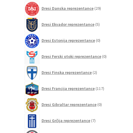
29
Dresi Danska reprezentance
29
izdelkov
5
Dresi Ekvador reprezentance
5
izdelkov
0
Dresi Estonija reprezentance
0
izdelkov
0
Dresi Ferski otoki reprezentance
0
izdelkov
2
Dresi Finska reprezentance
2
izdelka
117
Dresi Francija reprezentance
117
izdelkov
0
Dresi Gibraltar reprezentance
0
izdelkov
7
Dresi Grčija reprezentance
7
izdelkov
0