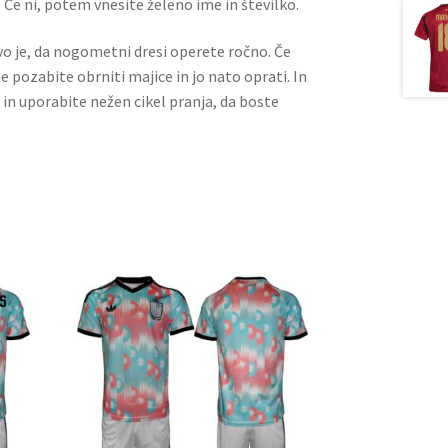
 Če ni, potem vnesite želeno ime in številko.
ivo je, da nogometni dresi operete ročno. Če
ne pozabite obrniti majice in jo nato oprati. In
 in uporabite nežen cikel pranja, da boste