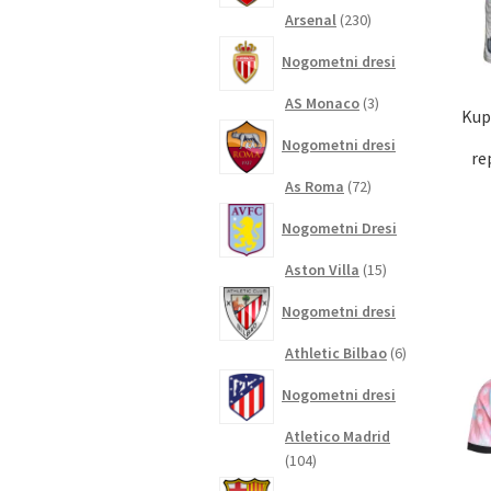
230
Arsenal
230
izdelkov
Nogometni dresi
3
AS Monaco
3
Kup
izdelki
Nogometni dresi
re
72
As Roma
72
izdelkov
Nogometni Dresi
15
Aston Villa
15
izdelkov
Nogometni dresi
6
Athletic Bilbao
6
izdelkov
Nogometni dresi
Atletico Madrid
104
104
izdelki