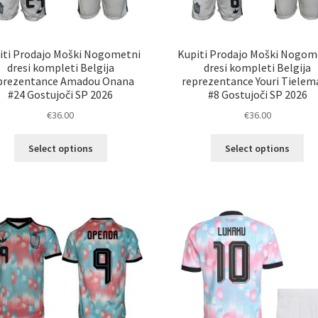
iti Prodajo Moški Nogometni
Kupiti Prodajo Moški Nogom
dresi kompleti Belgija
dresi kompleti Belgija
prezentance Amadou Onana
reprezentance Youri Tielem
#24 Gostujoči SP 2026
#8 Gostujoči SP 2026
€
36.00
€
36.00
Ta
Ta
Select options
Select options
izdelek
izd
ima
im
več
ve
različic.
razl
Možnosti
Mož
lahko
lah
izberete
izb
na
na
strani
str
izdelka
izd