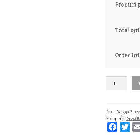
Product p
Total opt
Order tot
Kupiti
prodajo
Ženski
Nogometni
dresi
Šifra:
Belgija Žens
Kategoriji:
Dresi B
Belgija
Fa
T
Domači
ce
wi
EP