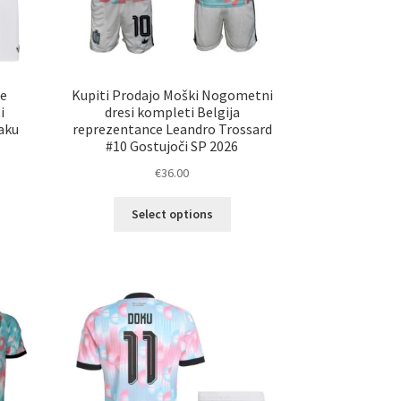
e
Kupiti Prodajo Moški Nogometni
i
dresi kompleti Belgija
aku
reprezentance Leandro Trossard
#10 Gostujoči SP 2026
€
36.00
Ta
Select options
elek
izdelek
a
ima
č
več
ičic.
različic.
nosti
Možnosti
ko
lahko
erete
izberete
na
ani
strani