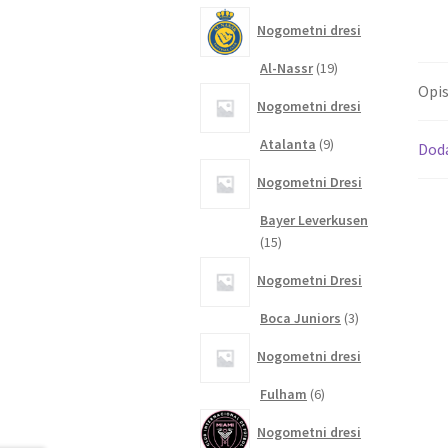
izdelkov
Nogometni dresi
19
Al-Nassr
19
izdelkov
Opi
Nogometni dresi
9
Atalanta
9
Dod
izdelkov
Nogometni Dresi
Bayer Leverkusen
15
15
izdelkov
Nogometni Dresi
3
Boca Juniors
3
izdelki
Nogometni dresi
6
Fulham
6
izdelkov
Nogometni dresi