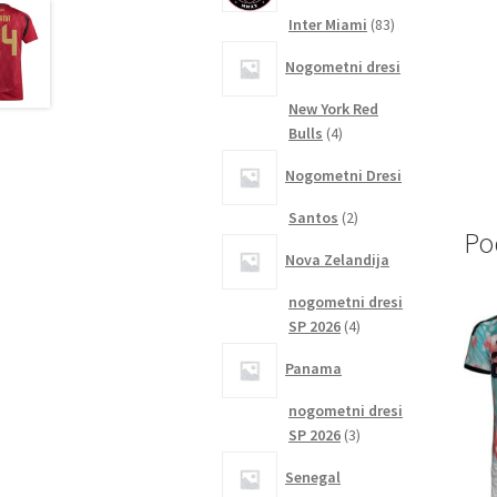
83
Inter Miami
83
izdelkov
Nogometni dresi
New York Red
4
Bulls
4
izdelki
Nogometni Dresi
2
Santos
2
Po
izdelka
Nova Zelandija
nogometni dresi
4
SP 2026
4
izdelki
Panama
nogometni dresi
3
SP 2026
3
izdelki
Senegal