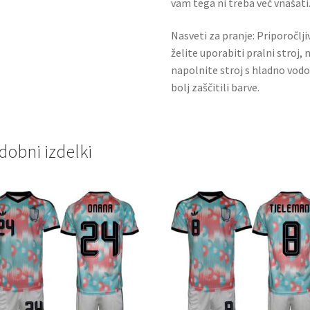
vam tega ni treba več vnašati.
Nasveti za pranje: Priporočlj
želite uporabiti pralni stroj, 
napolnite stroj s hladno vodo
bolj zaščitili barve.
dobni izdelki