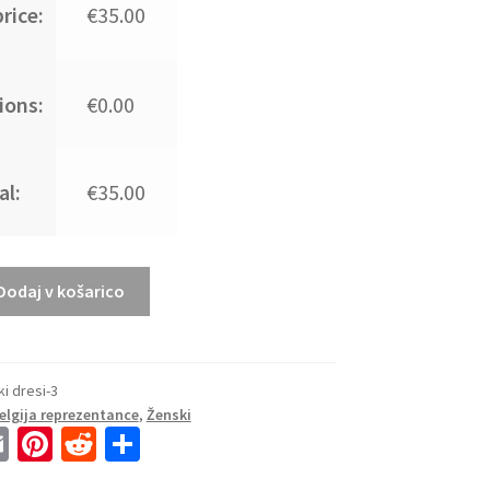
rice:
€35.00
ions:
€0.00
al:
€35.00
Dodaj v košarico
ki dresi-3
elgija reprezentance
,
Ženski
E
Pi
R
S
m
nt
e
h