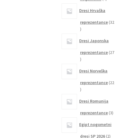
izdelki
Dresi Hrvaška
reprezentance
32
32
izdelkov
Dresi Japonska
reprezentance
27
27
izdelkov
Dresi Norveška
reprezentance
22
22
izdelkov
Dresi Romunija
3
reprezentance
3
izdelki
Egipt nogometni
2
dresi SP 2026
2