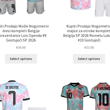
iti Prodajo Moški Nogometni
Kupiti Prodajo Nogometn
dresi kompleti Belgija
majice za otroke komplet
prezentance Loïs Openda #9
Belgija SP 2026 Romelu Luk
Gostujoči SP 2026
#10 Gostujoči
€
36.00
€
33.00
Ta
Ta
Select options
Select options
izdelek
izd
ima
im
več
ve
različic.
razl
Možnosti
Mož
lahko
lah
izberete
izb
na
na
strani
str