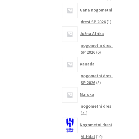
izdelka
Gana nogometni
1
dresi SP 2026
1
izdelek
Južna Afrika
nogometni dresi
6
SP 2026
6
izdelkov
Kanada
nogometni dresi
3
SP 2026
3
izdelki
Maroko
nogometni dresi
21
21
izdelkov
Nogometni dresi
10
Al-Hilal
10