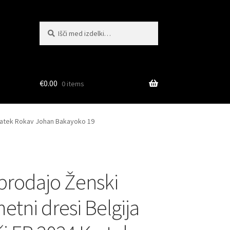
Išči:
Iskanje
€
0.00
0 items
Kratek Rokav Johan Bakayoko 19
 prodajo Ženski
tni dresi Belgija