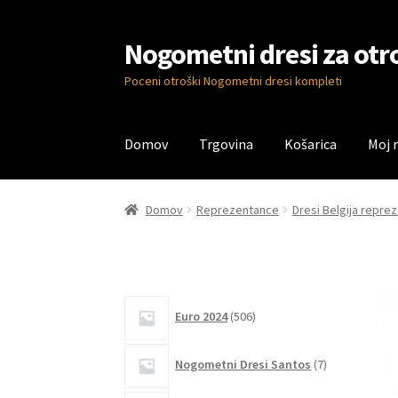
Nogometni dresi za otr
Skip
Skip
to
to
Poceni otroški Nogometni dresi kompleti
navigation
content
Domov
Trgovina
Košarica
Moj 
Domov
Blog
Kontaktiraj nas
Košarica
Moj ra
Domov
Reprezentance
Dresi Belgija repre
506
Euro 2024
506
izdelkov
7
Nogometni Dresi Santos
7
izdelkov