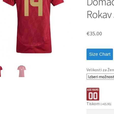
Domači
Rokav 
€
35.00
Size Chart
Velikosti za Žen
Tiskom
(
+
€
5.95
)