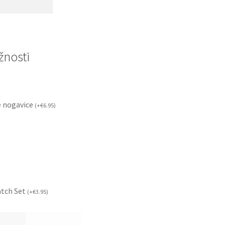
nosti
 nogavice
(
+
€
6.95
)
atch Set
(
+
€
3.95
)