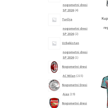
nogometni dresi
4
SP 2026
4
izdelki
Kup
Turčija
re
nogometni dresi
2
SP 2026
2
izdelka
Uzbekistan
nogometni dresi
1
SP 2026
1
izdelek
Nogometni dresi
215
AC Milan
215
izdelkov
Nogometni Dresi
19
Ajax
19
izdelkov
Nogometni dresi