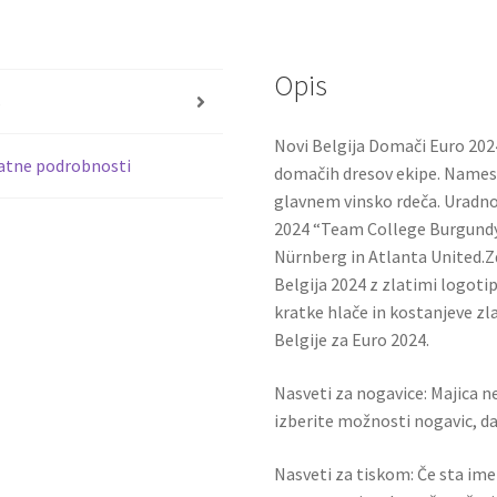
2024
b
tt
Kratek
o
er
Rokav
Opis
o
Johan
s
Bakayoko
k
Novi Belgija Domači Euro 202
19
atne podrobnosti
domačih dresov ekipe. Namesto
količina
glavnem vinsko rdeča. Uradno
2024 “Team College Burgundy”.
Nürnberg in Atlanta United
Belgija 2024 z zlatimi logotip
kratke hlače in kostanjeve z
Belgije za Euro 2024.
Nasveti za nogavice: Majica ne
izberite možnosti nogavic, da 
Nasveti za tiskom: Če sta ime i