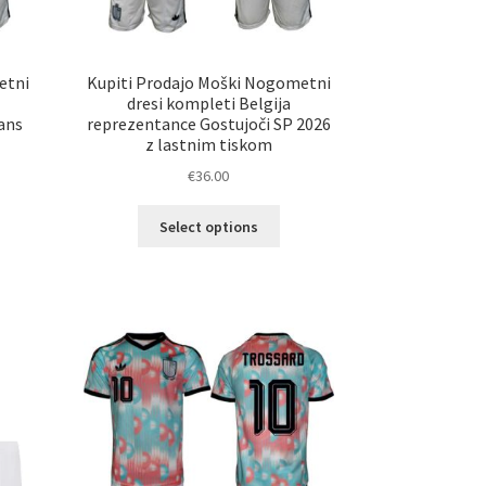
etni
Kupiti Prodajo Moški Nogometni
dresi kompleti Belgija
ans
reprezentance Gostujoči SP 2026
z lastnim tiskom
€
36.00
Ta
Select options
elek
izdelek
a
ima
č
več
ičic.
različic.
nosti
Možnosti
ko
lahko
erete
izberete
na
ani
strani
elka
izdelka