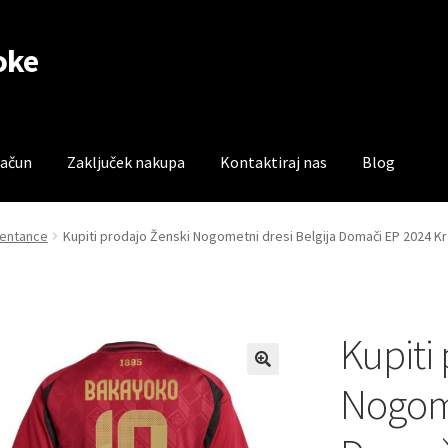
oke
račun
Zaključek nakupa
Kontaktiraj nas
Blog
čun
Trgovina
Zaključek nakupa
zentance
Kupiti prodajo Ženski Nogometni dresi Belgija Domači EP 2024 
Kupiti
Nogome