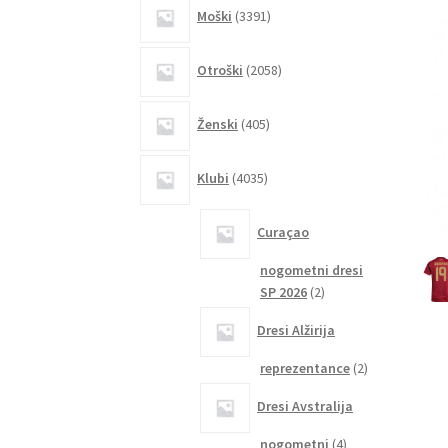
3391
Moški
3391
izdelkov
2058
Otroški
2058
izdelkov
405
Ženski
405
izdelkov
4035
Klubi
4035
izdelkov
Curaçao
nogometni dresi
2
SP 2026
2
izdelka
Dresi Alžirija
2
reprezentance
2
izdelka
Dresi Avstralija
4
nogometni
4