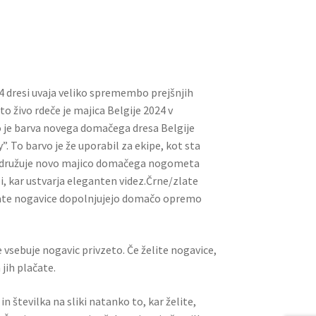
ai
er
d
ar
l
es
di
e
t
t
4 dresi uvaja veliko spremembo prejšnjih
 živo rdeče je majica Belgije 2024 v
 je barva novega domačega dresa Belgije
 To barvo je že uporabil za ekipe, kot sta
.Združuje novo majico domačega nogometa
i, kar ustvarja eleganten videz.Črne/zlate
late nogavice dopolnjujejo domačo opremo
 vsebuje nogavic privzeto. Če želite nogavice,
jih plačate.
n številka na sliki natanko to, kar želite,