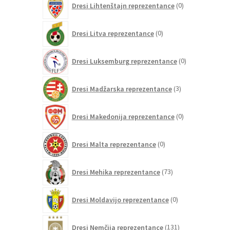
Dresi Lihtenštajn reprezentance
0
izdelkov
0
Dresi Litva reprezentance
0
izdelkov
0
Dresi Luksemburg reprezentance
0
izdelkov
3
Dresi Madžarska reprezentance
3
izdelki
0
Dresi Makedonija reprezentance
0
izdelkov
0
Dresi Malta reprezentance
0
izdelkov
73
Dresi Mehika reprezentance
73
izdelkov
0
Dresi Moldavijo reprezentance
0
izdelkov
131
Dresi Nemčija reprezentance
131