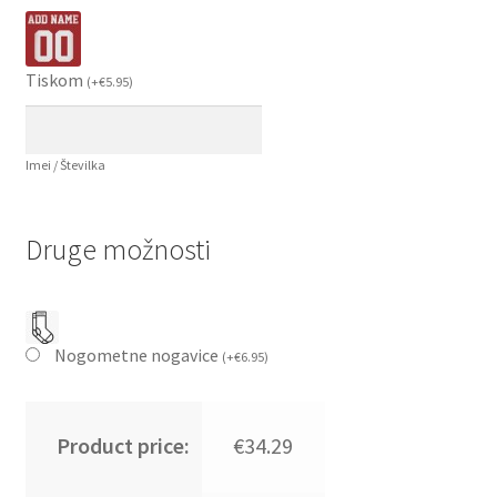
Tiskom
(
+
€
5.95
)
Imei / Številka
Druge možnosti
Nogometne nogavice
(
+
€
6.95
)
Product price:
€34.29