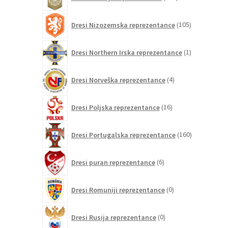
izdelkov
105
Dresi Nizozemska reprezentance
105
izdelkov
1
Dresi Northern Irska reprezentance
1
izdelek
4
Dresi Norveška reprezentance
4
izdelki
16
Dresi Poljska reprezentance
16
izdelkov
160
Dresi Portugalska reprezentance
160
izdelkov
6
Dresi puran reprezentance
6
izdelkov
0
Dresi Romuniji reprezentance
0
izdelkov
0
Dresi Rusija reprezentance
0
izdelkov