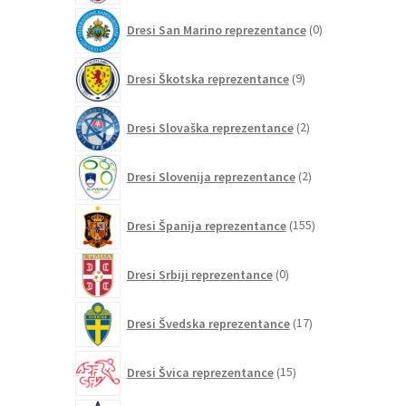
0
Dresi San Marino reprezentance
0
izdelkov
9
Dresi Škotska reprezentance
9
izdelkov
2
Dresi Slovaška reprezentance
2
izdelka
2
Dresi Slovenija reprezentance
2
izdelka
155
Dresi Španija reprezentance
155
izdelkov
0
Dresi Srbiji reprezentance
0
izdelkov
17
Dresi Švedska reprezentance
17
izdelkov
15
Dresi Švica reprezentance
15
izdelkov