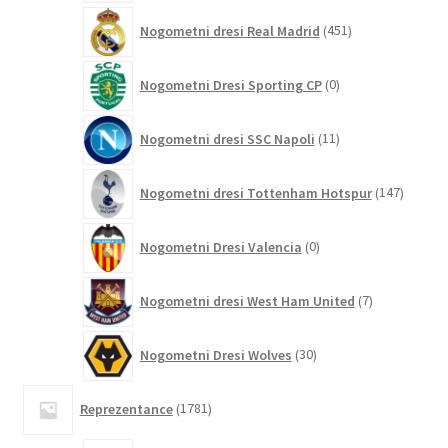
451
Nogometni dresi Real Madrid
451
izdelkov
0
Nogometni Dresi Sporting CP
0
izdelkov
11
Nogometni dresi SSC Napoli
11
izdelkov
147
Nogometni dresi Tottenham Hotspur
147
izdelko
0
Nogometni Dresi Valencia
0
izdelkov
7
Nogometni dresi West Ham United
7
izdelkov
30
Nogometni Dresi Wolves
30
izdelkov
1781
Reprezentance
1781
izdelkov