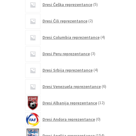
5
Dresi Češka reprezentance
5
izdelkov
2
Dresi Čili reprezentance
2
izdelka
4
Dresi Columbia reprezentance
4
izdelki
3
Dresi Peru reprezentance
3
izdelki
4
Dresi Srbija reprezentance
4
izdelki
6
Dresi Venezuela reprezentance
6
izdelkov
12
Dresi Albanija reprezentance
12
izdelkov
0
Dresi Andora reprezentance
0
izdelkov
154
Dresi Anglija reprezentance
154