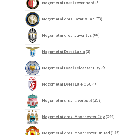
Nogometni Dresi Feyenoord
8
izdelkov
73
Nogometni dresi Inter Milan
73
izdelkov
88
Nogometni dresi Juventus
88
izdelkov
2
Nogometni Dresi Lazio
2
izdelka
0
Nogometni Dresi Leicester City
0
izdelkov
0
Nogometni Dresi Lille OSC
0
izdelkov
292
Nogometni dresi Liverpool
292
izdelkov
344
Nogometni dresi Manchester City
344
izdelkov
186
Nogometni dresi Manchester United
186