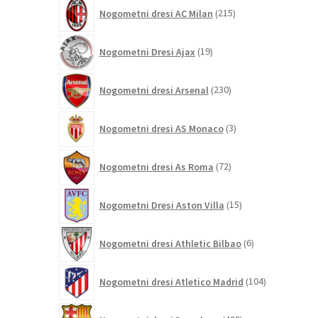
215
Nogometni dresi AC Milan
215
izdelkov
19
Nogometni Dresi Ajax
19
izdelkov
230
Nogometni dresi Arsenal
230
izdelkov
3
Nogometni dresi AS Monaco
3
izdelki
72
Nogometni dresi As Roma
72
izdelkov
15
Nogometni Dresi Aston Villa
15
izdelkov
6
Nogometni dresi Athletic Bilbao
6
izdelkov
104
Nogometni dresi Atletico Madrid
104
izdelki
409