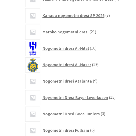
izdelkov
3
Kanada nogometni dresi SP 2026
3
izdelki
21
Maroko nogometni dresi
21
izdelkov
10
Nogometni dresi Al-Hilal
10
izdelkov
19
Nogometni dresi Al-Nassr
19
izdelkov
9
Nogometni dresi Atalanta
9
izdelkov
15
Nogometni Dresi Bayer Leverkusen
15
izdelkov
3
Nogometni Dresi Boca Juniors
3
izdelki
6
Nogometni dresi Fulham
6
izdelkov