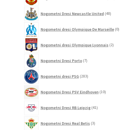
izdelkov
48
Nogometni Dresi Newcastle United
48
izdelkov
0
Nogometni dresi Olympique De Marseille
0
izdelk
2
Nogometni dresi Olympique Lyonnais
2
izdelka
7
Nogometni Dresi Porto
7
izdelkov
283
Nogometni dresi PSG
283
izdelkov
10
Nogometni Dresi PSV Eindhoven
10
izdelkov
41
Nogometni Dresi RB Leipzig
41
izdelkov
3
Nogometni Dresi Real Betis
3
izdelki