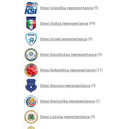
0
Dresi Islandija reprezentance
0
izdelkov
84
Dresi Italija reprezentance
84
izdelkov
0
Dresi Izrael reprezentance
0
izdelkov
0
Dresi Kazahstan reprezentance
0
izdelkov
11
Dresi Kolumbija reprezentance
11
izdelkov
0
Dresi Kosovo reprezentance
0
izdelkov
1
Dresi Kostarika reprezentance
1
izdelek
0
Dresi Latvija reprezentance
0
izdelkov
0