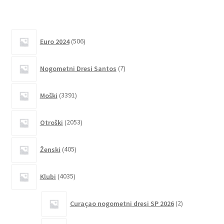
Možnosti
lahko
izberete
506
na
Euro 2024
506
izdelkov
strani
7
izdelka
Nogometni Dresi Santos
7
izdelkov
3391
Moški
3391
izdelkov
2053
Otroški
2053
izdelkov
405
Ženski
405
izdelkov
4035
Klubi
4035
izdelkov
2
Curaçao nogometni dresi SP 2026
2
izdelka
2