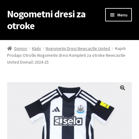
Nogometni dresi za
Skip
Skip
Menu
to
to
otroke
navigation
content
Domov
Domov
Klubi
Nogometni Dresi Newcastle United
Kupiti
Prodajo Otroški Nogometni dresi Kompleti za otroke Newcastle
Blog
United Domači 2024-25
Kontaktiraj nas
Košarica
Moj račun
Trgovina
Zaključek nakupa