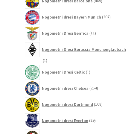
Nogometni dresi Barcelona
409
izdelkov
207
Nogometni dresi Bayern Munich
207
izdelkov
11
Nogometni Dresi Benfica
11
izdelkov
Nogometni Dresi Borussia Monchengladbach
1
1
izdelek
1
Nogometni Dresi Celtic
1
izdelek
254
Nogometni dresi Chelsea
254
izdelkov
108
Nogometni dresi Dortmund
108
izdelkov
29
Nogometni dresi Everton
29
izdelkov
8