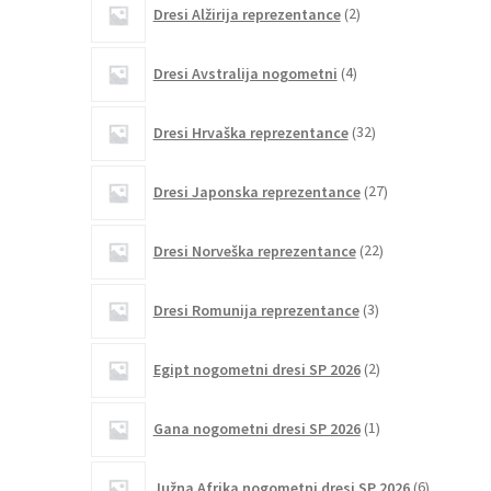
Dresi Alžirija reprezentance
2
izdelka
4
Dresi Avstralija nogometni
4
izdelki
32
Dresi Hrvaška reprezentance
32
izdelkov
27
Dresi Japonska reprezentance
27
izdelkov
22
Dresi Norveška reprezentance
22
izdelkov
3
Dresi Romunija reprezentance
3
izdelki
2
Egipt nogometni dresi SP 2026
2
izdelka
1
Gana nogometni dresi SP 2026
1
izdelek
6
Južna Afrika nogometni dresi SP 2026
6