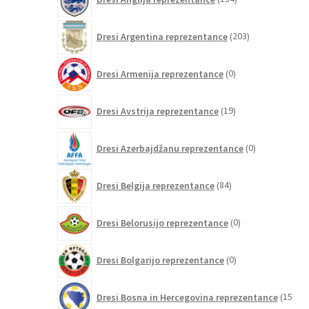
izdelkov
203
Dresi Argentina reprezentance
203
izdelki
0
Dresi Armenija reprezentance
0
izdelkov
19
Dresi Avstrija reprezentance
19
izdelkov
0
Dresi Azerbajdžanu reprezentance
0
izdelkov
84
Dresi Belgija reprezentance
84
izdelkov
0
Dresi Belorusijo reprezentance
0
izdelkov
0
Dresi Bolgarijo reprezentance
0
izdelkov
Dresi Bosna in Hercegovina reprezentance
15