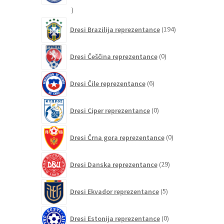
15
izdelkov
194
Dresi Brazilija reprezentance
194
izdelkov
0
Dresi Češčina reprezentance
0
izdelkov
6
Dresi Čile reprezentance
6
izdelkov
0
Dresi Ciper reprezentance
0
izdelkov
0
Dresi Črna gora reprezentance
0
izdelkov
29
Dresi Danska reprezentance
29
izdelkov
5
Dresi Ekvador reprezentance
5
izdelkov
0
Dresi Estonija reprezentance
0
izdelkov