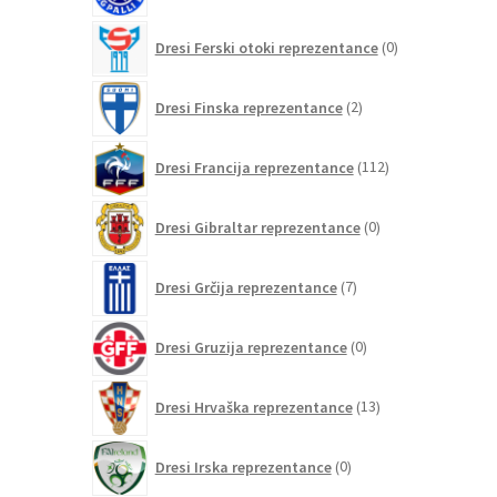
0
Dresi Ferski otoki reprezentance
0
izdelkov
2
Dresi Finska reprezentance
2
izdelka
112
Dresi Francija reprezentance
112
izdelkov
0
Dresi Gibraltar reprezentance
0
izdelkov
7
Dresi Grčija reprezentance
7
izdelkov
0
Dresi Gruzija reprezentance
0
izdelkov
13
Dresi Hrvaška reprezentance
13
izdelkov
0
Dresi Irska reprezentance
0
izdelkov