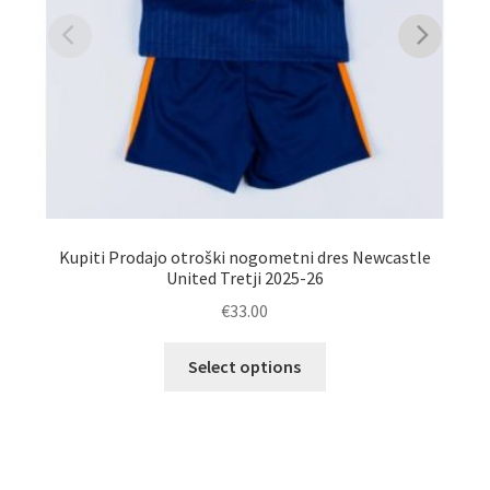
Kupiti Prodajo otroški nogometni dres Newcastle
United Tretji 2025-26
€
33.00
Ta
N
Select options
izdelek
ima
več
različic.