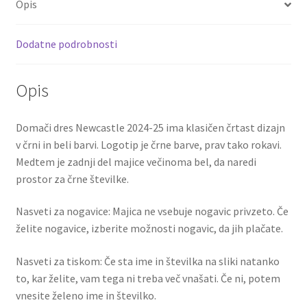
Opis
o
t
t
2024-
25
k
Dodatne podrobnosti
količina
Opis
Domači dres Newcastle 2024-25 ima klasičen črtast dizajn
v črni in beli barvi. Logotip je črne barve, prav tako rokavi.
Medtem je zadnji del majice večinoma bel, da naredi
prostor za črne številke.
Nasveti za nogavice: Majica ne vsebuje nogavic privzeto. Če
želite nogavice, izberite možnosti nogavic, da jih plačate.
Nasveti za tiskom: Če sta ime in številka na sliki natanko
to, kar želite, vam tega ni treba več vnašati. Če ni, potem
vnesite želeno ime in številko.