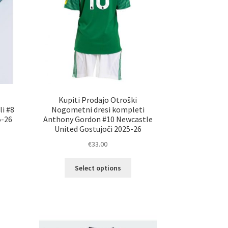
ani
strani
elka
izdelka
Kupiti Prodajo Otroški
i #8
Nogometni dresi kompleti
5-26
Anthony Gordon #10 Newcastle
United Gostujoči 2025-26
€
33.00
Ta
elek
Select options
izdelek
a
ima
č
več
ičic.
različic.
nosti
Možnosti
ko