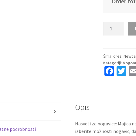
Order tot
Kupiti
Prodajo
otroški
nogometni
dres
Šifra:
dresi Newca
Kategoriji:
Nogome
Joe
Fa
T
Willock
ce
wi
#28
Newcastle
b
tt
United
o
er
Tretji
Opis
o
2025-
s
26
k
Nasveti za nogavice: Majica ne
količina
atne podrobnosti
izberite možnosti nogavic, da 