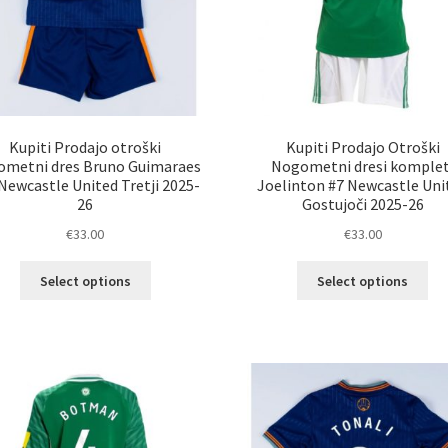
Kupiti Prodajo otroški
Kupiti Prodajo Otroški
ometni dres Bruno Guimaraes
Nogometni dresi komplet
Newcastle United Tretji 2025-
Joelinton #7 Newcastle Uni
26
Gostujoči 2025-26
€
33.00
€
33.00
Ta
Ta
Select options
Select options
izdelek
izd
ima
im
več
ve
različic.
razl
Možnosti
Mož
lahko
lah
izberete
izb
na
na