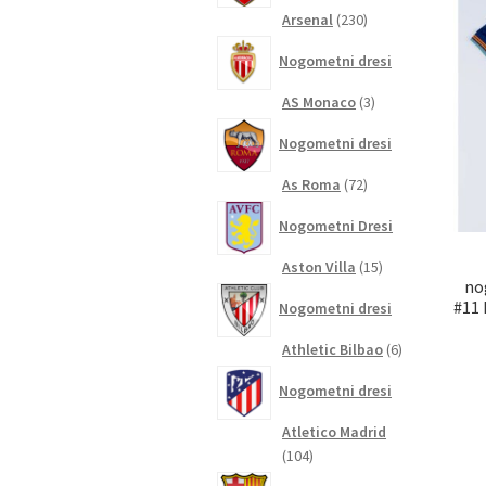
230
Arsenal
230
izdelkov
Nogometni dresi
3
AS Monaco
3
izdelki
Nogometni dresi
72
As Roma
72
izdelkov
Nogometni Dresi
15
Aston Villa
15
no
izdelkov
#11 
Nogometni dresi
6
Athletic Bilbao
6
izdelkov
Nogometni dresi
Atletico Madrid
104
104
izdelki