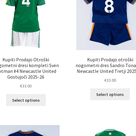
strani
str
izdelka
izd
Kupiti Prodajo Otroški
Kupiti Prodajo otroški
ometni dresi kompleti Sven
nogometni dres Sandro Tonal
otman #4 Newcastle United
Newcastle United Tretji 202
Gostujoči 2025-26
€
33.00
€
33.00
Ta
Select options
Ta
izd
Select options
izdelek
im
ima
ve
več
razl
različic.
Mož
Možnosti
lah