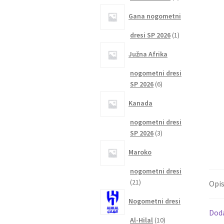
izdelka
Gana nogometni
1
dresi SP 2026
1
izdelek
Južna Afrika
nogometni dresi
6
SP 2026
6
izdelkov
Kanada
nogometni dresi
3
SP 2026
3
izdelki
Maroko
nogometni dresi
21
21
Opi
izdelkov
Nogometni dresi
Dod
10
Al-Hilal
10