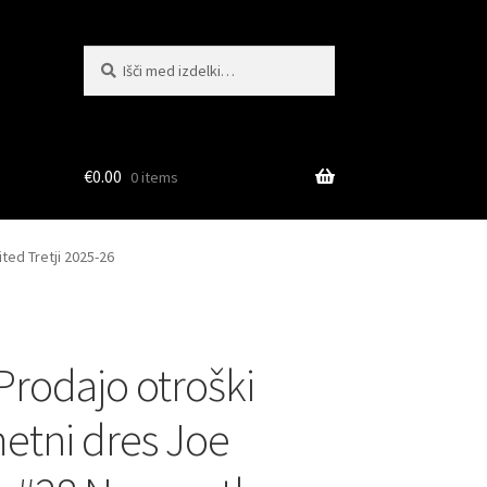
Išči:
Iskanje
€
0.00
0 items
ted Tretji 2025-26
 Prodajo otroški
tni dres Joe