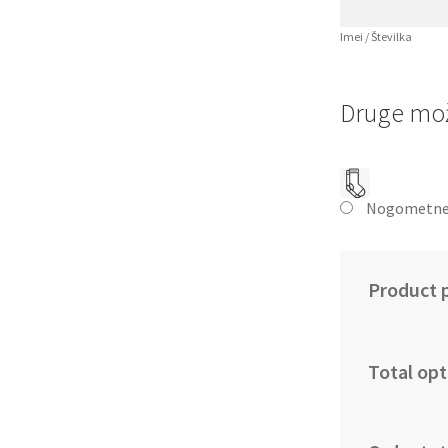
Imei / Številka
Druge mož
Nogometne
Product p
Total opt