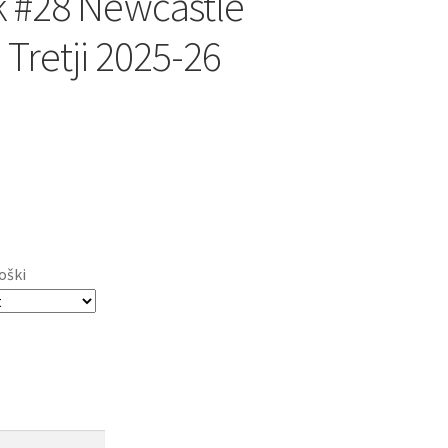
k #28 Newcastle
 Tretji 2025-26
oški