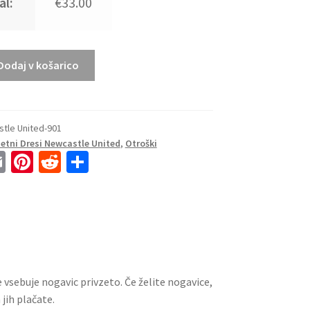
al:
€33.00
Dodaj v košarico
stle United-901
tni Dresi Newcastle United
,
Otroški
E
Pi
R
S
m
nt
e
h
ai
er
d
ar
l
es
di
e
t
t
 vsebuje nogavic privzeto. Če želite nogavice,
jih plačate.