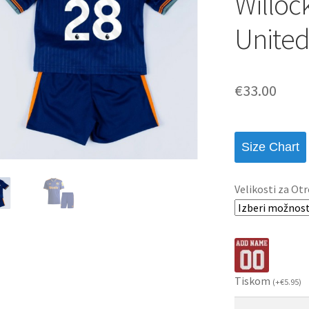
Willoc
United
€
33.00
Size Chart
Velikosti za Otr
Tiskom
(
+
€
5.95
)