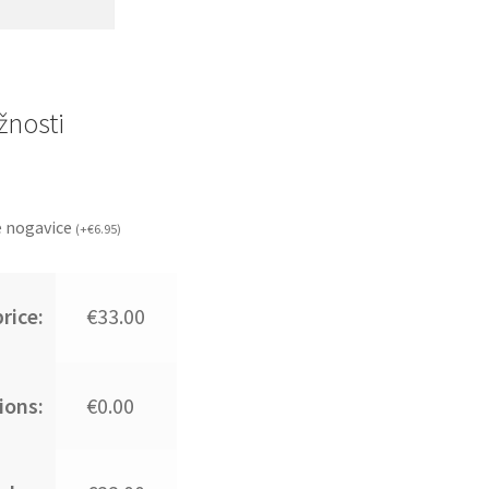
nosti
 nogavice
(
+
€
6.95
)
rice:
€33.00
ions:
€0.00