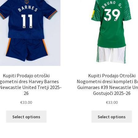
lahko
izb
izberete
na
na
str
strani
izd
izdelka
Kupiti Prodajo otroški
Kupiti Prodajo Otroški
gometni dres Harvey Barnes
Nogometni dresi kompleti B
Newcastle United Tretji 2025-
Guimaraes #39 Newcastle Un
26
Gostujoči 2025-26
€
33.00
€
33.00
Ta
Ta
Select options
Select options
izdelek
izd
ima
im
več
ve