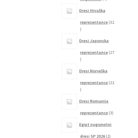
izdelki
Dresi Hrvaška
reprezentance
32
32
izdelkov
Dresi Japonska
reprezentance
27
27
izdelkov
Dresi Norveška
reprezentance
22
22
izdelkov
Dresi Romunija
3
reprezentance
3
izdelki
Egipt nogometni
2
dresi SP 2026
2