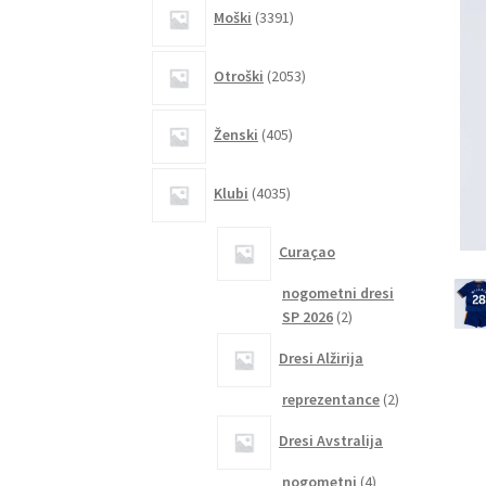
3391
Moški
3391
izdelkov
2053
Otroški
2053
izdelkov
405
Ženski
405
izdelkov
4035
Klubi
4035
izdelkov
Curaçao
nogometni dresi
2
SP 2026
2
izdelka
Dresi Alžirija
2
reprezentance
2
izdelka
Dresi Avstralija
4
nogometni
4