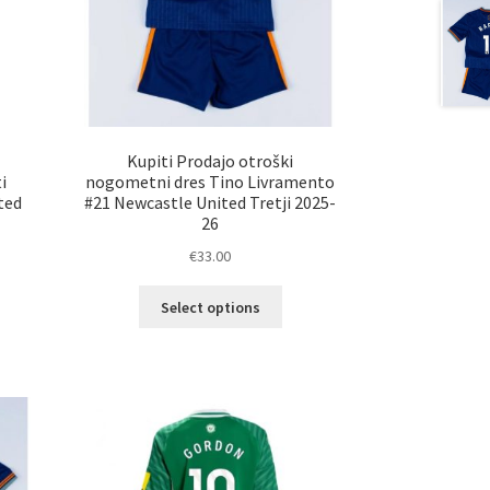
Kupiti Prodajo otroški
i
nogometni dres Tino Livramento
ted
#21 Newcastle United Tretji 2025-
26
€
33.00
Ta
Select options
elek
izdelek
a
ima
č
več
ičic.
različic.
nosti
Možnosti
ko
lahko
erete
izberete
na