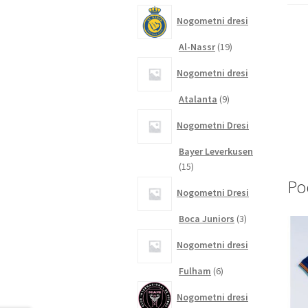
izdelkov
Nogometni dresi
19
Al-Nassr
19
izdelkov
Nogometni dresi
9
Atalanta
9
izdelkov
Nogometni Dresi
Bayer Leverkusen
15
15
izdelkov
Po
Nogometni Dresi
3
Boca Juniors
3
izdelki
Nogometni dresi
6
Fulham
6
izdelkov
Nogometni dresi