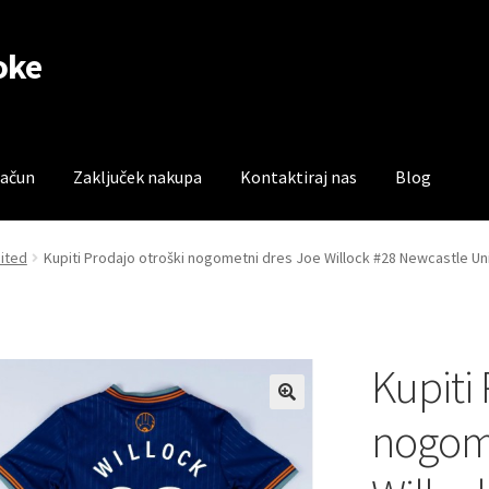
oke
račun
Zaključek nakupa
Kontaktiraj nas
Blog
čun
Trgovina
Zaključek nakupa
ited
Kupiti Prodajo otroški nogometni dres Joe Willock #28 Newcastle Uni
Kupiti
nogome