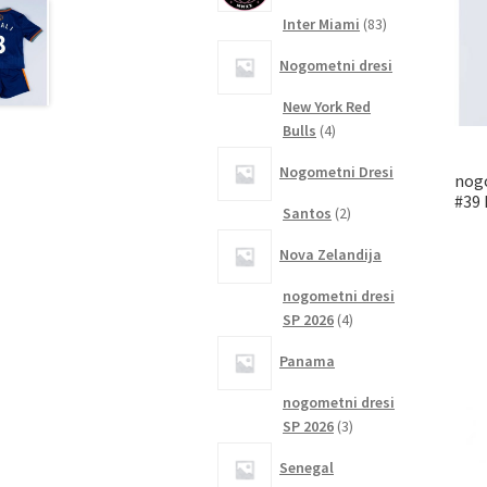
83
Inter Miami
83
izdelkov
Nogometni dresi
New York Red
4
Bulls
4
izdelki
Nogometni Dresi
nog
#39 
2
Santos
2
izdelka
Nova Zelandija
nogometni dresi
4
SP 2026
4
izdelki
Panama
nogometni dresi
3
SP 2026
3
izdelki
Senegal