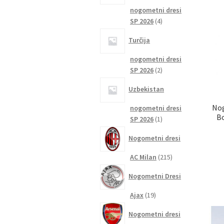
nogometni dresi
4
SP 2026
4
izdelki
Turčija
nogometni dresi
2
SP 2026
2
izdelka
Uzbekistan
Nog
nogometni dresi
B
1
SP 2026
1
izdelek
Nogometni dresi
215
AC Milan
215
izdelkov
Nogometni Dresi
19
Ajax
19
izdelkov
Nogometni dresi