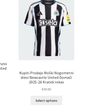
lahko
erete
izberete
na
ani
strani
elka
izdelka
runo
ited
Kupiti Prodajo Moški Nogometni
dresi Newcastle United Domači
2025-26 Kratek rokav
€
30.00
elek
Ta
a
Select options
izdelek
č