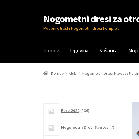
Nogometni dresi za otr
Skip
Skip
to
to
Poceni otroški Nogometni dresi kompleti
navigation
content
Domov
Trgovina
Košarica
Moj 
Domov
Blog
Kontaktiraj nas
Košarica
Moj ra
Domov
Klubi
Nogometni Dresi Newcastle Un
506
Euro 2024
506
izdelkov
7
Nogometni Dresi Santos
7
izdelkov