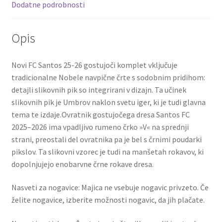
k
Dodatne podrobnosti
10
količina
Opis
Novi FC Santos 25-26 gostujoči komplet vključuje
tradicionalne Nobele navpične črte s sodobnim pridihom:
detajli slikovnih pik so integrirani v dizajn. Ta učinek
slikovnih pik je Umbrov naklon svetu iger, ki je tudi glavna
tema te izdaje.Ovratnik gostujočega dresa Santos FC
2025–2026 ima vpadljivo rumeno črko »V« na sprednji
strani, preostali del ovratnika pa je bel s črnimi poudarki
pikslov. Ta slikovni vzorec je tudi na manšetah rokavov, ki
dopolnjujejo enobarvne črne rokave dresa.
Nasveti za nogavice: Majica ne vsebuje nogavic privzeto. Če
želite nogavice, izberite možnosti nogavic, da jih plačate.