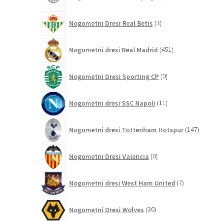
izdelkov
3
Nogometni Dresi Real Betis
3
izdelki
451
Nogometni dresi Real Madrid
451
izdelkov
0
Nogometni Dresi Sporting CP
0
izdelkov
11
Nogometni dresi SSC Napoli
11
izdelkov
147
Nogometni dresi Tottenham Hotspur
147
izdelko
0
Nogometni Dresi Valencia
0
izdelkov
7
Nogometni dresi West Ham United
7
izdelkov
30
Nogometni Dresi Wolves
30
izdelkov