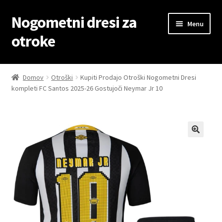
Nogometni dresi za
Skip
Skip
Menu
to
to
otroke
navigation
content
Domov
Domov
Otroški
Kupiti Prodajo Otroški Nogometni Dresi
kompleti FC Santos 2025-26 Gostujoči Neymar Jr 10
Blog
Kontaktiraj nas
Košarica
Moj račun
Trgovina
Zaključek nakupa