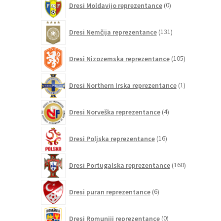
Dresi Moldavijo reprezentance
0
izdelkov
131
Dresi Nemčija reprezentance
131
izdelkov
105
Dresi Nizozemska reprezentance
105
izdelkov
1
Dresi Northern Irska reprezentance
1
izdelek
4
Dresi Norveška reprezentance
4
izdelki
16
Dresi Poljska reprezentance
16
izdelkov
160
Dresi Portugalska reprezentance
160
izdelkov
6
Dresi puran reprezentance
6
izdelkov
0
Dresi Romuniji reprezentance
0