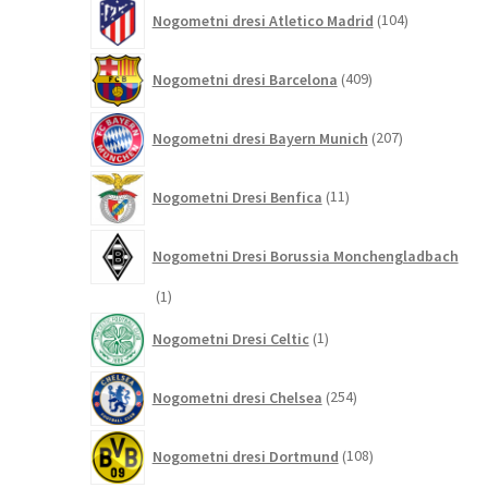
104
Nogometni dresi Atletico Madrid
104
izdelki
409
Nogometni dresi Barcelona
409
izdelkov
207
Nogometni dresi Bayern Munich
207
izdelkov
11
Nogometni Dresi Benfica
11
izdelkov
Nogometni Dresi Borussia Monchengladbach
1
1
izdelek
1
Nogometni Dresi Celtic
1
izdelek
254
Nogometni dresi Chelsea
254
izdelkov
108
Nogometni dresi Dortmund
108
izdelkov