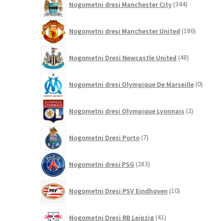
Nogometni dresi Manchester City
344
izdelkov
186
Nogometni dresi Manchester United
186
izdelkov
48
Nogometni Dresi Newcastle United
48
izdelkov
0
Nogometni dresi Olympique De Marseille
0
izdelk
2
Nogometni dresi Olympique Lyonnais
2
izdelka
7
Nogometni Dresi Porto
7
izdelkov
283
Nogometni dresi PSG
283
izdelkov
10
Nogometni Dresi PSV Eindhoven
10
izdelkov
41
Nogometni Dresi RB Leipzig
41