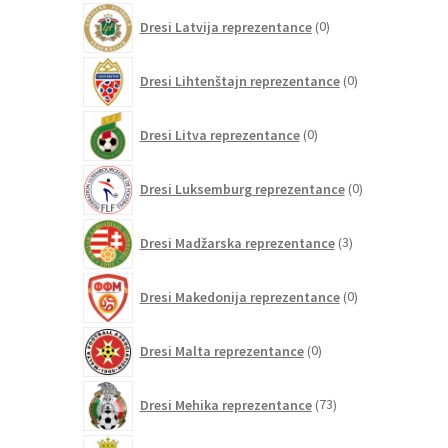
0
Dresi Latvija reprezentance
0
izdelkov
0
Dresi Lihtenštajn reprezentance
0
izdelkov
0
Dresi Litva reprezentance
0
izdelkov
0
Dresi Luksemburg reprezentance
0
izdelkov
3
Dresi Madžarska reprezentance
3
izdelki
0
Dresi Makedonija reprezentance
0
izdelkov
0
Dresi Malta reprezentance
0
izdelkov
73
Dresi Mehika reprezentance
73
izdelkov
0