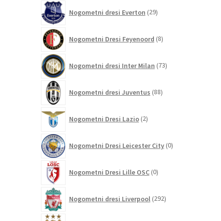
29
Nogometni dresi Everton
29
izdelkov
8
Nogometni Dresi Feyenoord
8
izdelkov
73
Nogometni dresi Inter Milan
73
izdelkov
88
Nogometni dresi Juventus
88
izdelkov
2
Nogometni Dresi Lazio
2
izdelka
0
Nogometni Dresi Leicester City
0
izdelkov
0
Nogometni Dresi Lille OSC
0
izdelkov
292
Nogometni dresi Liverpool
292
izdelkov
344