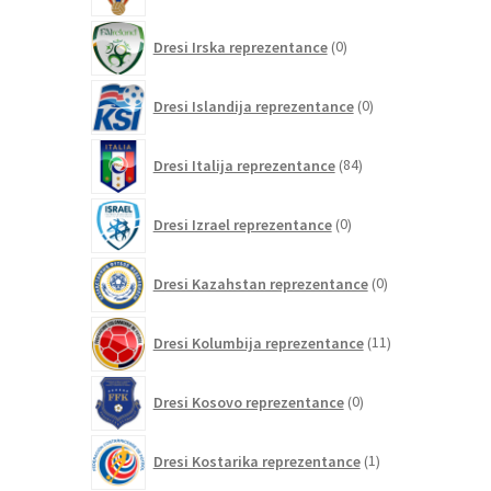
0
Dresi Irska reprezentance
0
izdelkov
0
Dresi Islandija reprezentance
0
izdelkov
84
Dresi Italija reprezentance
84
izdelkov
0
Dresi Izrael reprezentance
0
izdelkov
0
Dresi Kazahstan reprezentance
0
izdelkov
11
Dresi Kolumbija reprezentance
11
izdelkov
0
Dresi Kosovo reprezentance
0
izdelkov
1
Dresi Kostarika reprezentance
1
izdelek