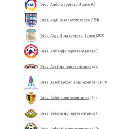
0
Dresi Andora reprezentance
0
izdelkov
154
Dresi Anglija reprezentance
154
izdelkov
203
Dresi Argentina reprezentance
203
izdelki
0
Dresi Armenija reprezentance
0
izdelkov
19
Dresi Avstrija reprezentance
19
izdelkov
0
Dresi Azerbajdžanu reprezentance
0
izdelkov
84
Dresi Belgija reprezentance
84
izdelkov
0
Dresi Belorusijo reprezentance
0
izdelkov
0
Dresi Bolgarijo reprezentance
0