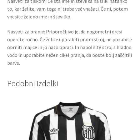
Nasveti za tiskom: Če sta ime in številka na sliki natanko
to, kar želite, vam tega ni treba več vnašati. Če ni, potem
vnesite želeno ime in številko.
Nasveti za pranje: Priporočljivo je, da nogometni dresi
operete ročno. Če želite uporabiti pralni stroj, ne pozabite
obrniti majice in jo nato oprati. In napolnite stroj s hladno
vodo in uporabite nežen cikel pranja, da boste bolj zaščitili
barve.
Podobni izdelki