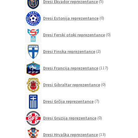
Dresi Ekvador reprezentance
5
izdelkov
0
Dresi Estonija reprezentance
0
izdelkov
0
Dresi Ferski otoki reprezentance
0
izdelkov
2
Dresi Finska reprezentance
2
izdelka
117
Dresi Francija reprezentance
117
izdelkov
0
Dresi Gibraltar reprezentance
0
izdelkov
7
Dresi Grčija reprezentance
7
izdelkov
0
Dresi Gruzija reprezentance
0
izdelkov
13
Dresi Hrvaška reprezentance
13
izdelkov