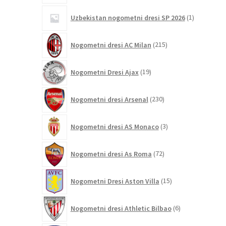
1
Uzbekistan nogometni dresi SP 2026
1
izdelek
215
Nogometni dresi AC Milan
215
izdelkov
19
Nogometni Dresi Ajax
19
izdelkov
230
Nogometni dresi Arsenal
230
izdelkov
3
Nogometni dresi AS Monaco
3
izdelki
72
Nogometni dresi As Roma
72
izdelkov
15
Nogometni Dresi Aston Villa
15
izdelkov
6
Nogometni dresi Athletic Bilbao
6
izdelkov