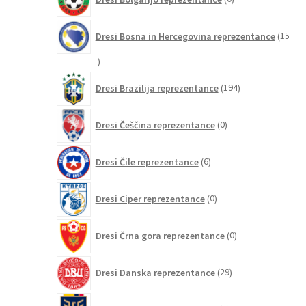
izdelkov
Dresi Bosna in Hercegovina reprezentance
15
15
izdelkov
194
Dresi Brazilija reprezentance
194
izdelkov
0
Dresi Češčina reprezentance
0
izdelkov
6
Dresi Čile reprezentance
6
izdelkov
0
Dresi Ciper reprezentance
0
izdelkov
0
Dresi Črna gora reprezentance
0
izdelkov
29
Dresi Danska reprezentance
29
izdelkov
5