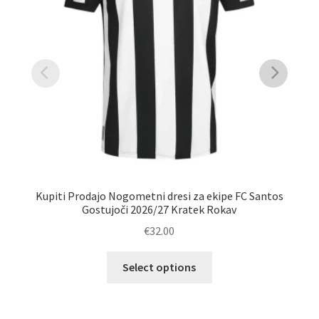
Kupiti Prodajo Nogometni dresi za ekipe FC Santos
Gostujoči 2026/27 Kratek Rokav
€
32.00
Ta
Select options
izdelek
Kup
ima
več