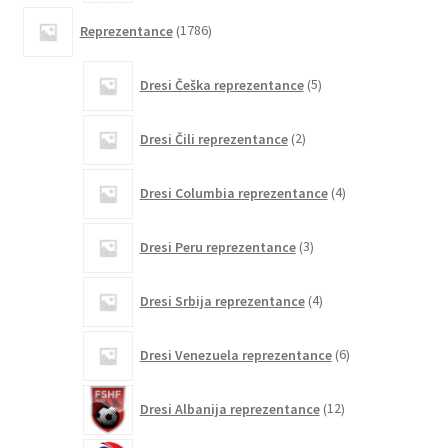
1786
Reprezentance
1786
izdelkov
5
Dresi Češka reprezentance
5
izdelkov
2
Dresi Čili reprezentance
2
izdelka
4
Dresi Columbia reprezentance
4
izdelki
3
Dresi Peru reprezentance
3
izdelki
4
Dresi Srbija reprezentance
4
izdelki
6
Dresi Venezuela reprezentance
6
izdelkov
12
Dresi Albanija reprezentance
12
izdelkov