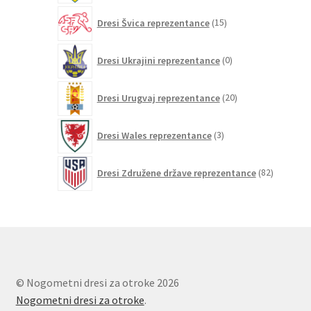
15
Dresi Švica reprezentance
15
izdelkov
0
Dresi Ukrajini reprezentance
0
izdelkov
20
Dresi Urugvaj reprezentance
20
izdelkov
3
Dresi Wales reprezentance
3
izdelki
82
Dresi Združene države reprezentance
82
izdelkov
© Nogometni dresi za otroke 2026
Nogometni dresi za otroke
.