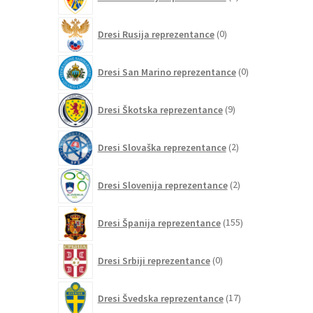
izdelkov
0
Dresi Rusija reprezentance
0
izdelkov
0
Dresi San Marino reprezentance
0
izdelkov
9
Dresi Škotska reprezentance
9
izdelkov
2
Dresi Slovaška reprezentance
2
izdelka
2
Dresi Slovenija reprezentance
2
izdelka
155
Dresi Španija reprezentance
155
izdelkov
0
Dresi Srbiji reprezentance
0
izdelkov
17
Dresi Švedska reprezentance
17
izdelkov