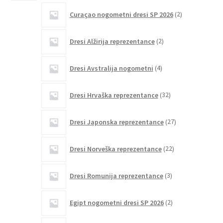
2
Curaçao nogometni dresi SP 2026
2
izdelka
2
Dresi Alžirija reprezentance
2
izdelka
4
Dresi Avstralija nogometni
4
izdelki
32
Dresi Hrvaška reprezentance
32
izdelkov
27
Dresi Japonska reprezentance
27
izdelkov
22
Dresi Norveška reprezentance
22
izdelkov
3
Dresi Romunija reprezentance
3
izdelki
2
Egipt nogometni dresi SP 2026
2
izdelka
1