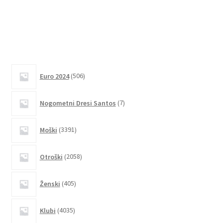
različic.
Možnosti
lahko
izberete
na
506
strani
Euro 2024
506
izdelkov
izdelka
7
Nogometni Dresi Santos
7
izdelkov
3391
Moški
3391
izdelkov
2058
Otroški
2058
izdelkov
405
Ženski
405
izdelkov
4035
Klubi
4035
izdelkov