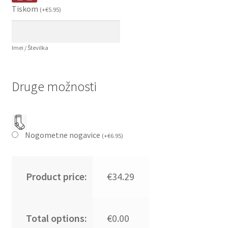
Tiskom
(
+
€
5.95
)
Imei / Številka
Druge možnosti
Nogometne nogavice
(
+
€
6.95
)
Product price:
€34.29
Total options:
€0.00