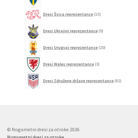
izdelkov
15
Dresi Švica reprezentance
15
izdelkov
0
Dresi Ukrajini reprezentance
0
izdelkov
20
Dresi Urugvaj reprezentance
20
izdelkov
3
Dresi Wales reprezentance
3
izdelki
82
Dresi Združene države reprezentance
82
izdelkov
© Nogometni dresi za otroke 2026
Nogometni dresi za otroke
.