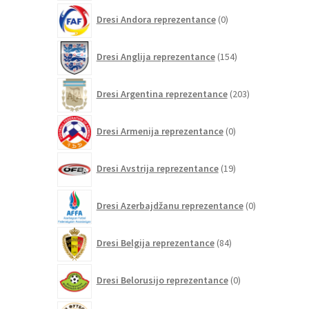
0
Dresi Andora reprezentance
0
izdelkov
154
Dresi Anglija reprezentance
154
izdelkov
203
Dresi Argentina reprezentance
203
izdelki
0
Dresi Armenija reprezentance
0
izdelkov
19
Dresi Avstrija reprezentance
19
izdelkov
0
Dresi Azerbajdžanu reprezentance
0
izdelkov
84
Dresi Belgija reprezentance
84
izdelkov
0
Dresi Belorusijo reprezentance
0
izdelkov
0