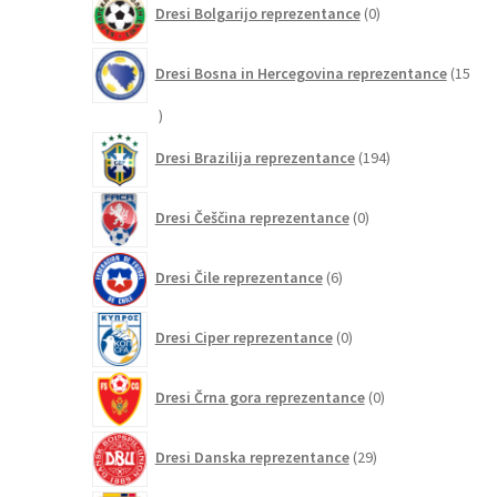
Dresi Bolgarijo reprezentance
0
izdelkov
Dresi Bosna in Hercegovina reprezentance
15
15
izdelkov
194
Dresi Brazilija reprezentance
194
izdelkov
0
Dresi Češčina reprezentance
0
izdelkov
6
Dresi Čile reprezentance
6
izdelkov
0
Dresi Ciper reprezentance
0
izdelkov
0
Dresi Črna gora reprezentance
0
izdelkov
29
Dresi Danska reprezentance
29
izdelkov