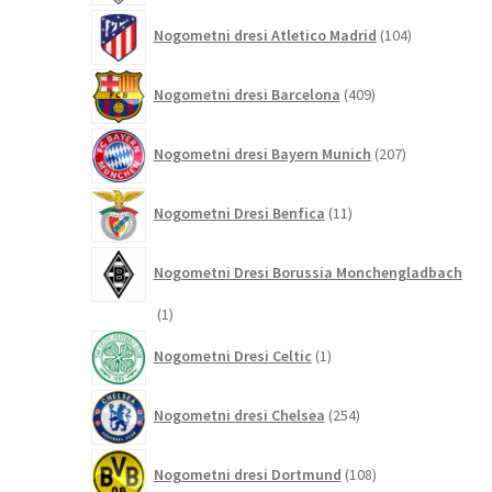
104
Nogometni dresi Atletico Madrid
104
izdelki
409
Nogometni dresi Barcelona
409
izdelkov
207
Nogometni dresi Bayern Munich
207
izdelkov
11
Nogometni Dresi Benfica
11
izdelkov
Nogometni Dresi Borussia Monchengladbach
1
1
izdelek
1
Nogometni Dresi Celtic
1
izdelek
254
Nogometni dresi Chelsea
254
izdelkov
108
Nogometni dresi Dortmund
108
izdelkov