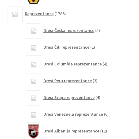
1786
Reprezentance
1786
izdelkov
5
Dresi Češka reprezentance
5
izdelkov
2
Dresi Čili reprezentance
2
izdelka
4
Dresi Columbia reprezentance
4
izdelki
3
Dresi Peru reprezentance
3
izdelki
4
Dresi Srbija reprezentance
4
izdelki
6
Dresi Venezuela reprezentance
6
izdelkov
12
Dresi Albanija reprezentance
12
izdelkov