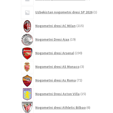
izdelka
1
Uzbekistan nogometni dresi SP 2026
1
izdelek
215
Nogometni dresi AC Milan
215
izdelkov
19
Nogometni Dresi Ajax
19
izdelkov
230
Nogometni dresi Arsenal
230
izdelkov
3
Nogometni dresi AS Monaco
3
izdelki
72
Nogometni dresi As Roma
72
izdelkov
15
Nogometni Dresi Aston Villa
15
izdelkov
6
Nogometni dresi Athletic Bilbao
6
izdelkov