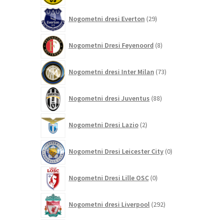
29
Nogometni dresi Everton
29
izdelkov
8
Nogometni Dresi Feyenoord
8
izdelkov
73
Nogometni dresi Inter Milan
73
izdelkov
88
Nogometni dresi Juventus
88
izdelkov
2
Nogometni Dresi Lazio
2
izdelka
0
Nogometni Dresi Leicester City
0
izdelkov
0
Nogometni Dresi Lille OSC
0
izdelkov
292
Nogometni dresi Liverpool
292
izdelkov