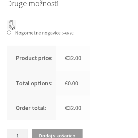
Druge možnosti
Nogometne nogavice
(
+
€
6.95
)
Product price:
€32.00
Total options:
€0.00
Order total:
€32.00
Kupiti
Dodaj v košarico