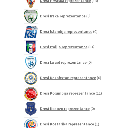
Dresi Hrvaška reprezentance
13
izdelkov
0
Dresi Irska reprezentance
0
izdelkov
0
Dresi Islandija reprezentance
0
izdelkov
84
Dresi Italija reprezentance
84
izdelkov
0
Dresi Izrael reprezentance
0
izdelkov
0
Dresi Kazahstan reprezentance
0
izdelkov
11
Dresi Kolumbija reprezentance
11
izdelkov
0
Dresi Kosovo reprezentance
0
izdelkov
1
Dresi Kostarika reprezentance
1
izdelek