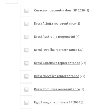
2
Curaçao nogometni dresi SP 2026
2
izdelka
2
Dresi Alžirija reprezentance
2
izdelka
4
Dresi Avstralija nogometni
4
izdelki
32
Dresi Hrvaška reprezentance
32
izdelkov
27
Dresi Japonska reprezentance
27
izdelkov
22
Dresi Norveška reprezentance
22
izdelkov
3
Dresi Romunija reprezentance
3
izdelki
2
Egipt nogometni dresi SP 2026
2
izdelka