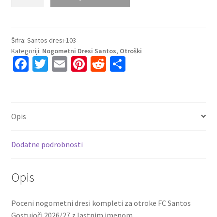
Prodajo
Nogometni
dresi
kompleti
Šifra:
Santos dresi-103
Kategoriji:
Nogometni Dresi Santos
,
Otroški
za
Fa
T
E
Pi
R
S
otroke
ce
wi
m
nt
e
h
FC
Santos
b
tt
ai
er
d
ar
Gostujoči
o
er
l
es
di
e
2026-
Opis
o
t
t
27
količina
k
Dodatne podrobnosti
Opis
Poceni nogometni dresi kompleti za otroke FC Santos
Gostujoči 2026/27 z lastnim imenom