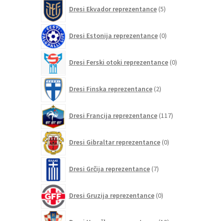
5
Dresi Ekvador reprezentance
5
izdelkov
0
Dresi Estonija reprezentance
0
izdelkov
0
Dresi Ferski otoki reprezentance
0
izdelkov
2
Dresi Finska reprezentance
2
izdelka
117
Dresi Francija reprezentance
117
izdelkov
0
Dresi Gibraltar reprezentance
0
izdelkov
7
Dresi Grčija reprezentance
7
izdelkov
0
Dresi Gruzija reprezentance
0
izdelkov
13