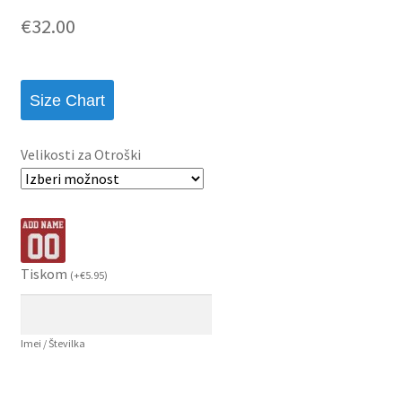
€
32.00
Size Chart
Velikosti za Otroški
Tiskom
(
+
€
5.95
)
Imei / Številka