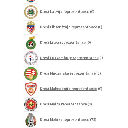
0
Dresi Latvija reprezentance
0
izdelkov
0
Dresi Lihtenštajn reprezentance
0
izdelkov
0
Dresi Litva reprezentance
0
izdelkov
0
Dresi Luksemburg reprezentance
0
izdelkov
3
Dresi Madžarska reprezentance
3
izdelki
0
Dresi Makedonija reprezentance
0
izdelkov
0
Dresi Malta reprezentance
0
izdelkov
73
Dresi Mehika reprezentance
73
izdelkov