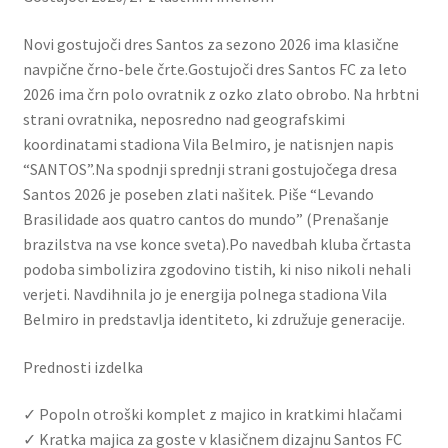
Novi gostujoči dres Santos za sezono 2026 ima klasične
navpične črno-bele črte.Gostujoči dres Santos FC za leto
2026 ima črn polo ovratnik z ozko zlato obrobo. Na hrbtni
strani ovratnika, neposredno nad geografskimi
koordinatami stadiona Vila Belmiro, je natisnjen napis
“SANTOS”.Na spodnji sprednji strani gostujočega dresa
Santos 2026 je poseben zlati našitek. Piše “Levando
Brasilidade aos quatro cantos do mundo” (Prenašanje
brazilstva na vse konce sveta).Po navedbah kluba črtasta
podoba simbolizira zgodovino tistih, ki niso nikoli nehali
verjeti. Navdihnila jo je energija polnega stadiona Vila
Belmiro in predstavlja identiteto, ki združuje generacije.
Prednosti izdelka
✓ Popoln otroški komplet z majico in kratkimi hlačami
✓ Kratka majica za goste v klasičnem dizajnu Santos FC