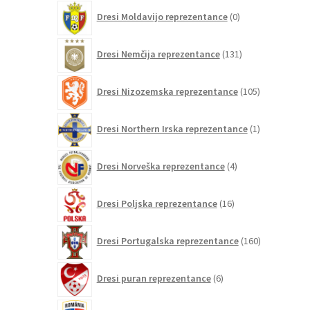
0
Dresi Moldavijo reprezentance
0
izdelkov
131
Dresi Nemčija reprezentance
131
izdelkov
105
Dresi Nizozemska reprezentance
105
izdelkov
1
Dresi Northern Irska reprezentance
1
izdelek
4
Dresi Norveška reprezentance
4
izdelki
16
Dresi Poljska reprezentance
16
izdelkov
160
Dresi Portugalska reprezentance
160
izdelkov
6
Dresi puran reprezentance
6
izdelkov
0