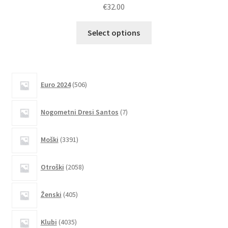
€
32.00
Ta
Select options
izdelek
ima
več
različic.
506
Euro 2024
506
izdelkov
Možnosti
lahko
7
Nogometni Dresi Santos
7
izberete
izdelkov
na
3391
Moški
3391
strani
izdelkov
izdelka
2058
Otroški
2058
izdelkov
405
Ženski
405
izdelkov
4035
Klubi
4035
izdelkov