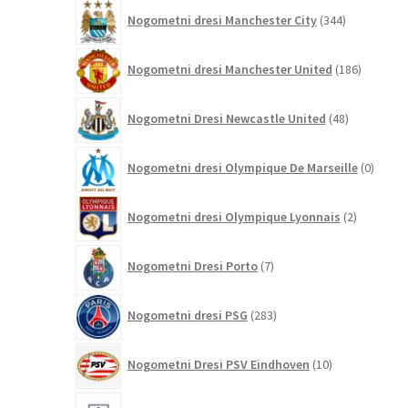
344
Nogometni dresi Manchester City
344
izdelkov
186
Nogometni dresi Manchester United
186
izdelkov
48
Nogometni Dresi Newcastle United
48
izdelkov
0
Nogometni dresi Olympique De Marseille
0
izdelk
2
Nogometni dresi Olympique Lyonnais
2
izdelka
7
Nogometni Dresi Porto
7
izdelkov
283
Nogometni dresi PSG
283
izdelkov
10
Nogometni Dresi PSV Eindhoven
10
izdelkov
41