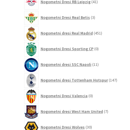
Nogometni Dresi RB Leipzig
41
izdelkov
3
Nogometni Dresi Real Betis
3
izdelki
451
Nogometni dresi Real Madrid
451
izdelkov
0
Nogometni Dresi Sporting CP
0
izdelkov
11
Nogometni dresi SSC Napoli
11
izdelkov
147
Nogometni dresi Tottenham Hotspur
147
izdelko
0
Nogometni Dresi Valencia
0
izdelkov
7
Nogometni dresi West Ham United
7
izdelkov
30
Nogometni Dresi Wolves
30
izdelkov