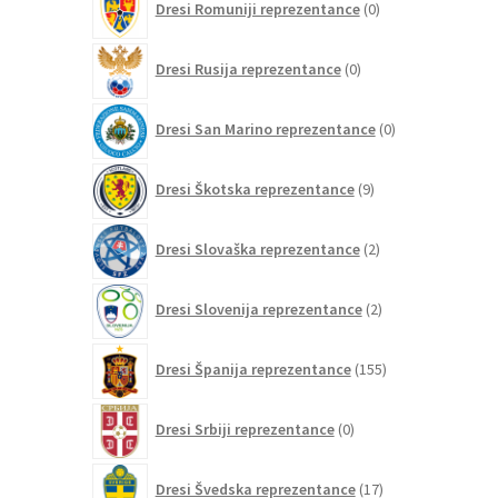
Dresi Romuniji reprezentance
0
izdelkov
0
Dresi Rusija reprezentance
0
izdelkov
0
Dresi San Marino reprezentance
0
izdelkov
9
Dresi Škotska reprezentance
9
izdelkov
2
Dresi Slovaška reprezentance
2
izdelka
2
Dresi Slovenija reprezentance
2
izdelka
155
Dresi Španija reprezentance
155
izdelkov
0
Dresi Srbiji reprezentance
0
izdelkov
17
Dresi Švedska reprezentance
17