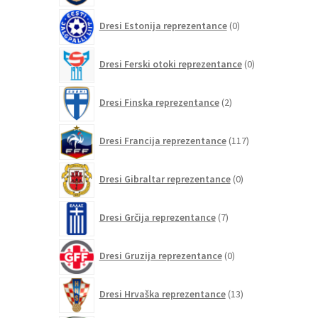
0
Dresi Estonija reprezentance
0
izdelkov
0
Dresi Ferski otoki reprezentance
0
izdelkov
2
Dresi Finska reprezentance
2
izdelka
117
Dresi Francija reprezentance
117
izdelkov
0
Dresi Gibraltar reprezentance
0
izdelkov
7
Dresi Grčija reprezentance
7
izdelkov
0
Dresi Gruzija reprezentance
0
izdelkov
13
Dresi Hrvaška reprezentance
13
izdelkov