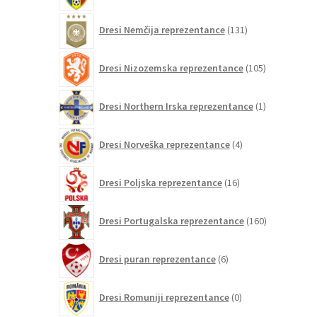
131
Dresi Nemčija reprezentance
131
izdelkov
105
Dresi Nizozemska reprezentance
105
izdelkov
1
Dresi Northern Irska reprezentance
1
izdelek
4
Dresi Norveška reprezentance
4
izdelki
16
Dresi Poljska reprezentance
16
izdelkov
160
Dresi Portugalska reprezentance
160
izdelkov
6
Dresi puran reprezentance
6
izdelkov
0
Dresi Romuniji reprezentance
0
izdelkov