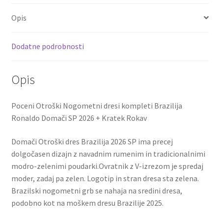
Domači
o
er
l
es
di
e
SP
Opis
o
t
t
2026
količina
k
Dodatne podrobnosti
Opis
Poceni Otroški Nogometni dresi kompleti Brazilija
Ronaldo Domači SP 2026 + Kratek Rokav
Domači Otroški dres Brazilija 2026 SP ima precej
dolgočasen dizajn z navadnim rumenim in tradicionalnimi
modro-zelenimi poudarki.Ovratnik z V-izrezom je spredaj
moder, zadaj pa zelen. Logotip in stran dresa sta zelena.
Brazilski nogometni grb se nahaja na sredini dresa,
podobno kot na moškem dresu Brazilije 2025.