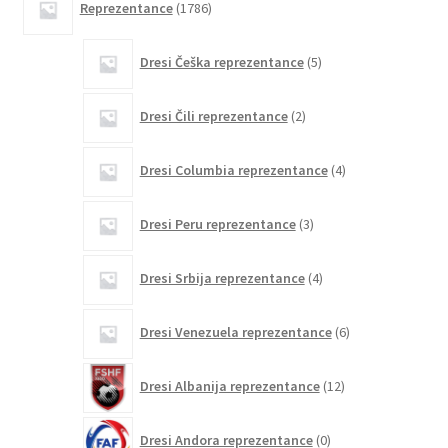
Reprezentance
1786
izdelkov
5
Dresi Češka reprezentance
5
izdelkov
2
Dresi Čili reprezentance
2
izdelka
4
Dresi Columbia reprezentance
4
izdelki
3
Dresi Peru reprezentance
3
izdelki
4
Dresi Srbija reprezentance
4
izdelki
6
Dresi Venezuela reprezentance
6
izdelkov
12
Dresi Albanija reprezentance
12
izdelkov
0
Dresi Andora reprezentance
0