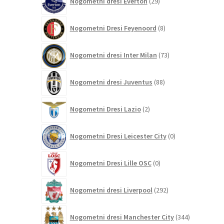
Nogometni dresi Everton
29
izdelkov
8
Nogometni Dresi Feyenoord
8
izdelkov
73
Nogometni dresi Inter Milan
73
izdelkov
88
Nogometni dresi Juventus
88
izdelkov
2
Nogometni Dresi Lazio
2
izdelka
0
Nogometni Dresi Leicester City
0
izdelkov
0
Nogometni Dresi Lille OSC
0
izdelkov
292
Nogometni dresi Liverpool
292
izdelkov
344
Nogometni dresi Manchester City
344
izdelkov