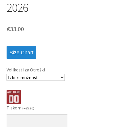
2026
€
33.00
Size Chart
Velikosti za Otroški
Tiskom
(
+
€
5.95
)