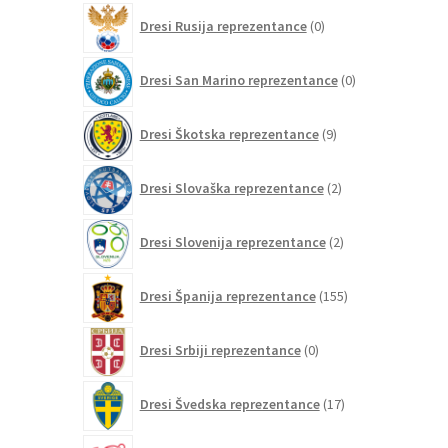
0
Dresi Rusija reprezentance
0
izdelkov
0
Dresi San Marino reprezentance
0
izdelkov
9
Dresi Škotska reprezentance
9
izdelkov
2
Dresi Slovaška reprezentance
2
izdelka
2
Dresi Slovenija reprezentance
2
izdelka
155
Dresi Španija reprezentance
155
izdelkov
0
Dresi Srbiji reprezentance
0
izdelkov
17
Dresi Švedska reprezentance
17
izdelkov
15