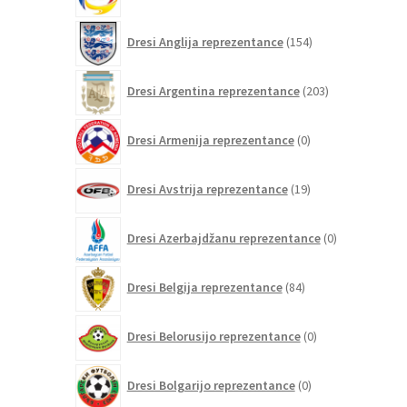
izdelkov
154
Dresi Anglija reprezentance
154
izdelkov
203
Dresi Argentina reprezentance
203
izdelki
0
Dresi Armenija reprezentance
0
izdelkov
19
Dresi Avstrija reprezentance
19
izdelkov
0
Dresi Azerbajdžanu reprezentance
0
izdelkov
84
Dresi Belgija reprezentance
84
izdelkov
0
Dresi Belorusijo reprezentance
0
izdelkov
0
Dresi Bolgarijo reprezentance
0
izdelkov