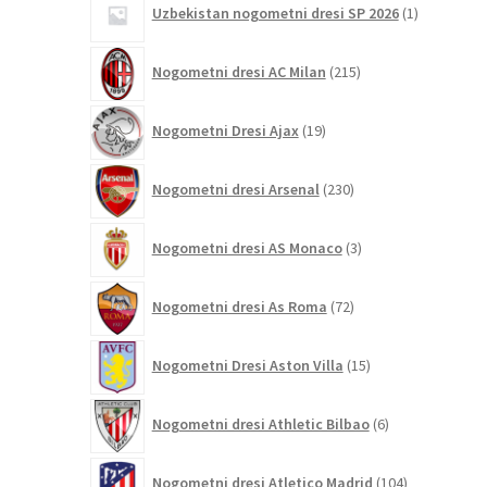
Uzbekistan nogometni dresi SP 2026
1
izdelek
215
Nogometni dresi AC Milan
215
izdelkov
19
Nogometni Dresi Ajax
19
izdelkov
230
Nogometni dresi Arsenal
230
izdelkov
3
Nogometni dresi AS Monaco
3
izdelki
72
Nogometni dresi As Roma
72
izdelkov
15
Nogometni Dresi Aston Villa
15
izdelkov
6
Nogometni dresi Athletic Bilbao
6
izdelkov
104
Nogometni dresi Atletico Madrid
104