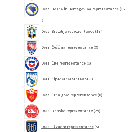
Dresi Bosna in Hercegovina reprezentance
15
15
izdelkov
194
Dresi Brazilija reprezentance
194
izdelkov
0
Dresi Češčina reprezentance
0
izdelkov
6
Dresi Čile reprezentance
6
izdelkov
0
Dresi Ciper reprezentance
0
izdelkov
0
Dresi Črna gora reprezentance
0
izdelkov
29
Dresi Danska reprezentance
29
izdelkov
5
Dresi Ekvador reprezentance
5
izdelkov