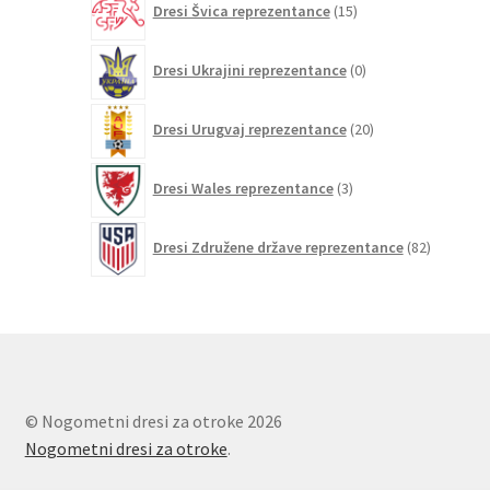
Dresi Švica reprezentance
15
izdelkov
0
Dresi Ukrajini reprezentance
0
izdelkov
20
Dresi Urugvaj reprezentance
20
izdelkov
3
Dresi Wales reprezentance
3
izdelki
82
Dresi Združene države reprezentance
82
izdelkov
© Nogometni dresi za otroke 2026
Nogometni dresi za otroke
.