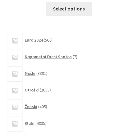
Ta
Select options
izdelek
ima
več
različic.
506
Euro 2024
506
izdelkov
Možnosti
lahko
7
Nogometni Dresi Santos
7
izberete
izdelkov
na
3391
Moški
3391
strani
izdelkov
izdelka
2058
Otroški
2058
izdelkov
405
Ženski
405
izdelkov
4035
Klubi
4035
izdelkov
2