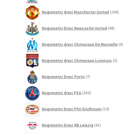
186
Nogometni dresi Manchester United
186
izdelkov
48
Nogometni Dresi Newcastle United
48
izdelkov
0
Nogometni dresi Olympique De Marseille
0
izdelk
2
Nogometni dresi Olympique Lyonnais
2
izdelka
7
Nogometni Dresi Porto
7
izdelkov
283
Nogometni dresi PSG
283
izdelkov
10
Nogometni Dresi PSV Eindhoven
10
izdelkov
41
Nogometni Dresi RB Leipzig
41
izdelkov