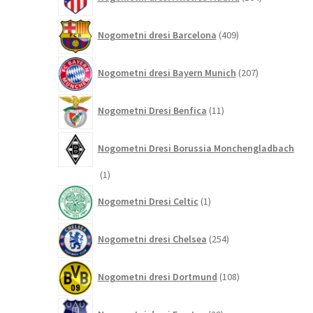
izdelki
409
Nogometni dresi Barcelona
409
izdelkov
207
Nogometni dresi Bayern Munich
207
izdelkov
11
Nogometni Dresi Benfica
11
izdelkov
Nogometni Dresi Borussia Monchengladbach
1
1
izdelek
1
Nogometni Dresi Celtic
1
izdelek
254
Nogometni dresi Chelsea
254
izdelkov
108
Nogometni dresi Dortmund
108
izdelkov
29