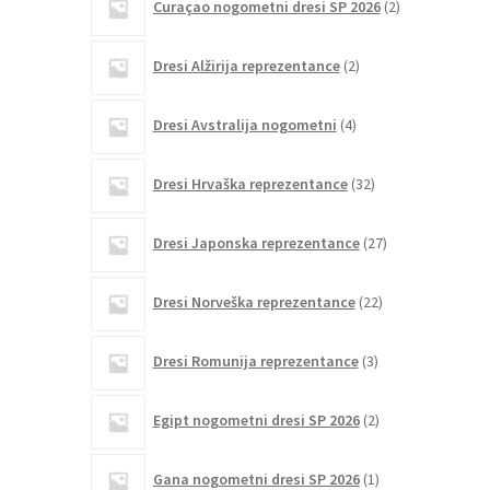
Curaçao nogometni dresi SP 2026
2
izdelka
2
Dresi Alžirija reprezentance
2
izdelka
4
Dresi Avstralija nogometni
4
izdelki
32
Dresi Hrvaška reprezentance
32
izdelkov
27
Dresi Japonska reprezentance
27
izdelkov
22
Dresi Norveška reprezentance
22
izdelkov
3
Dresi Romunija reprezentance
3
izdelki
2
Egipt nogometni dresi SP 2026
2
izdelka
1
Gana nogometni dresi SP 2026
1
izdelek