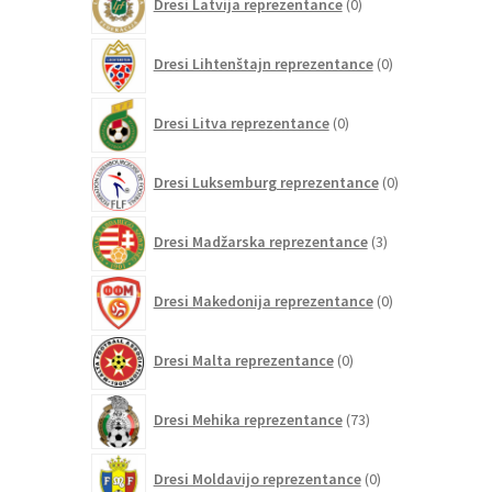
Dresi Latvija reprezentance
0
izdelkov
0
Dresi Lihtenštajn reprezentance
0
izdelkov
0
Dresi Litva reprezentance
0
izdelkov
0
Dresi Luksemburg reprezentance
0
izdelkov
3
Dresi Madžarska reprezentance
3
izdelki
0
Dresi Makedonija reprezentance
0
izdelkov
0
Dresi Malta reprezentance
0
izdelkov
73
Dresi Mehika reprezentance
73
izdelkov
0
Dresi Moldavijo reprezentance
0
izdelkov