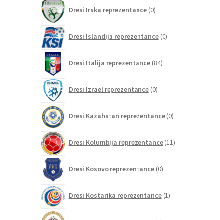
0
Dresi Irska reprezentance
0
izdelkov
0
Dresi Islandija reprezentance
0
izdelkov
84
Dresi Italija reprezentance
84
izdelkov
0
Dresi Izrael reprezentance
0
izdelkov
0
Dresi Kazahstan reprezentance
0
izdelkov
11
Dresi Kolumbija reprezentance
11
izdelkov
0
Dresi Kosovo reprezentance
0
izdelkov
1
Dresi Kostarika reprezentance
1
izdelek
0