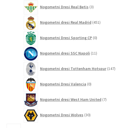
3
Nogometni Dresi Real Betis
3
izdelki
451
Nogometni dresi Real Madrid
451
izdelkov
0
Nogometni Dresi Sporting CP
0
izdelkov
11
Nogometni dresi SSC Napoli
11
izdelkov
147
Nogometni dresi Tottenham Hotspur
147
izdelko
0
Nogometni Dresi Valencia
0
izdelkov
7
Nogometni dresi West Ham United
7
izdelkov
30
Nogometni Dresi Wolves
30
izdelkov
1786