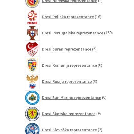
Dresi Norveška reprezentance
4
izdelki
16
Dresi Poljska reprezentance
16
izdelkov
160
Dresi Portugalska reprezentance
160
izdelkov
6
Dresi puran reprezentance
6
izdelkov
0
Dresi Romuniji reprezentance
0
izdelkov
0
Dresi Rusija reprezentance
0
izdelkov
0
Dresi San Marino reprezentance
0
izdelkov
9
Dresi Škotska reprezentance
9
izdelkov
2
Dresi Slovaška reprezentance
2
izdelka