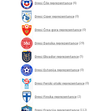
Dresi Čile reprezentance
6
izdelkov
0
Dresi Ciper reprezentance
0
izdelkov
0
Dresi Črna gora reprezentance
0
izdelkov
29
Dresi Danska reprezentance
29
izdelkov
5
Dresi Ekvador reprezentance
5
izdelkov
0
Dresi Estonija reprezentance
0
izdelkov
0
Dresi Ferski otoki reprezentance
0
izdelkov
2
Dresi Finska reprezentance
2
izdelka
112
Dresi Francija reprezentance
112