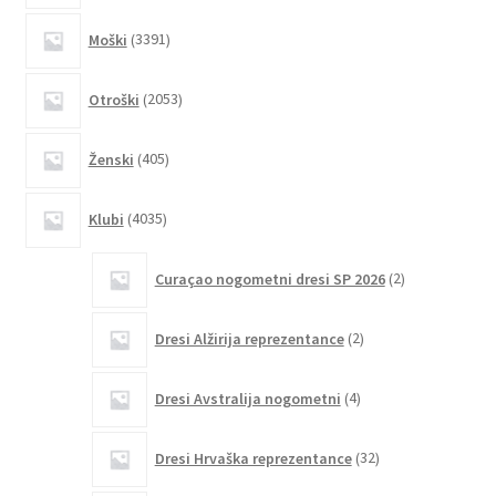
na
3391
Moški
3391
strani
izdelkov
izdelka
2053
Otroški
2053
izdelkov
405
Ženski
405
izdelkov
4035
Klubi
4035
izdelkov
2
Curaçao nogometni dresi SP 2026
2
izdelka
2
Dresi Alžirija reprezentance
2
izdelka
4
Dresi Avstralija nogometni
4
izdelki
32
Dresi Hrvaška reprezentance
32
izdelkov