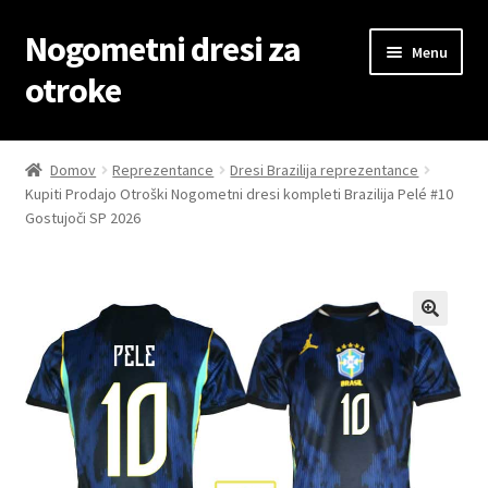
Nogometni dresi za
Skip
Skip
Menu
to
to
otroke
navigation
content
Domov
Domov
Reprezentance
Dresi Brazilija reprezentance
Kupiti Prodajo Otroški Nogometni dresi kompleti Brazilija Pelé #10
Blog
Gostujoči SP 2026
Kontaktiraj nas
Košarica
Moj račun
Trgovina
Zaključek nakupa