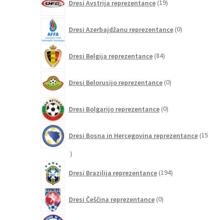
Dresi Avstrija reprezentance
19
izdelkov
0
Dresi Azerbajdžanu reprezentance
0
izdelkov
84
Dresi Belgija reprezentance
84
izdelkov
0
Dresi Belorusijo reprezentance
0
izdelkov
0
Dresi Bolgarijo reprezentance
0
izdelkov
Dresi Bosna in Hercegovina reprezentance
15
15
izdelkov
194
Dresi Brazilija reprezentance
194
izdelkov
0
Dresi Češčina reprezentance
0
izdelkov
6