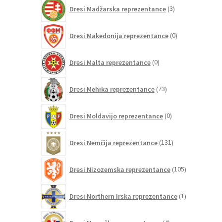
3
Dresi Madžarska reprezentance
3
izdelki
0
Dresi Makedonija reprezentance
0
izdelkov
0
Dresi Malta reprezentance
0
izdelkov
73
Dresi Mehika reprezentance
73
izdelkov
0
Dresi Moldavijo reprezentance
0
izdelkov
131
Dresi Nemčija reprezentance
131
izdelkov
105
Dresi Nizozemska reprezentance
105
izdelkov
1
Dresi Northern Irska reprezentance
1
izdelek
4