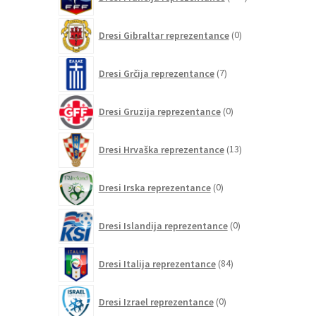
izdelkov
0
Dresi Gibraltar reprezentance
0
izdelkov
7
Dresi Grčija reprezentance
7
izdelkov
0
Dresi Gruzija reprezentance
0
izdelkov
13
Dresi Hrvaška reprezentance
13
izdelkov
0
Dresi Irska reprezentance
0
izdelkov
0
Dresi Islandija reprezentance
0
izdelkov
84
Dresi Italija reprezentance
84
izdelkov
0
Dresi Izrael reprezentance
0
izdelkov