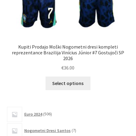
Kupiti Prodajo Moški Nogometni dresi kompleti
Ku
reprezentance Brazilija Vinícius Júnior #7 Gostujoči SP
Br
2026
€
36.00
Ta
Select options
izdelek
ima
več
različic.
506
Euro 2024
506
izdelkov
Možnosti
lahko
7
Nogometni Dresi Santos
7
izberete
izdelkov