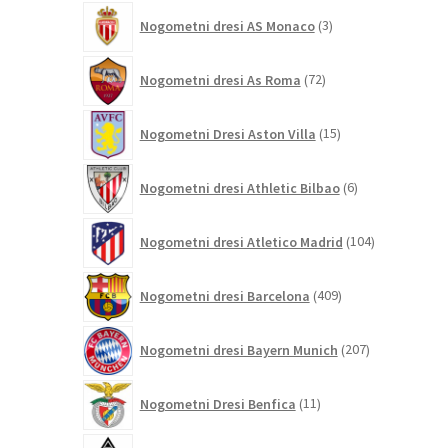
3
Nogometni dresi AS Monaco
3
izdelki
72
Nogometni dresi As Roma
72
izdelkov
15
Nogometni Dresi Aston Villa
15
izdelkov
6
Nogometni dresi Athletic Bilbao
6
izdelkov
104
Nogometni dresi Atletico Madrid
104
izdelki
409
Nogometni dresi Barcelona
409
izdelkov
207
Nogometni dresi Bayern Munich
207
izdelkov
11
Nogometni Dresi Benfica
11
izdelkov