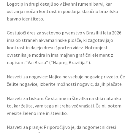
Logotip in drugi detajli so v živahni rumeni barvi, kar
ustvarja močan kontrast in poudarja klasično brazilsko
barvno identiteto.
Gostujoči dres za svetovno prvenstvo v Braziliji leta 2026
ima ob straneh akvamarinske plošče, ki zagotavljajo
kontrast in dajejo dresu športen videz. Notranjost
ovratnika je modra in ima majhen grafični element z
napisom “Vai Brasa” (“Naprej, Brazilija!”).
Nasveti za nogavice: Majica ne vsebuje nogavic privzeto. Če
želite nogavice, izberite možnosti nogavic, da jih plačate.
Nasveti za tiskom: Če sta ime in številka na sliki natanko
to, kar želite, vam tega ni treba več vnašati. Če ni, potem
vnesite želeno ime in številko.
Nasveti za pranje: Priporočljivo je, da nogometni dresi