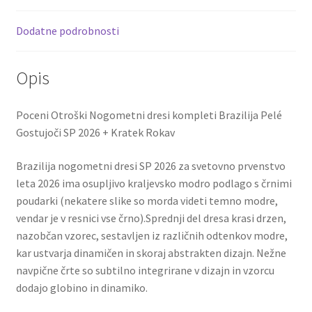
o
t
t
2026
količina
k
Dodatne podrobnosti
Opis
Poceni Otroški Nogometni dresi kompleti Brazilija Pelé
Gostujoči SP 2026 + Kratek Rokav
Brazilija nogometni dresi SP 2026 za svetovno prvenstvo
leta 2026 ima osupljivo kraljevsko modro podlago s črnimi
poudarki (nekatere slike so morda videti temno modre,
vendar je v resnici vse črno).Sprednji del dresa krasi drzen,
nazobčan vzorec, sestavljen iz različnih odtenkov modre,
kar ustvarja dinamičen in skoraj abstrakten dizajn. Nežne
navpične črte so subtilno integrirane v dizajn in vzorcu
dodajo globino in dinamiko.