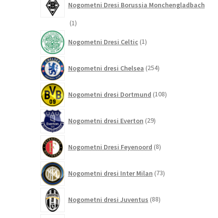
Nogometni Dresi Borussia Monchengladbach
1
1
izdelek
1
Nogometni Dresi Celtic
1
izdelek
254
Nogometni dresi Chelsea
254
izdelkov
108
Nogometni dresi Dortmund
108
izdelkov
29
Nogometni dresi Everton
29
izdelkov
8
Nogometni Dresi Feyenoord
8
izdelkov
73
Nogometni dresi Inter Milan
73
izdelkov
88
Nogometni dresi Juventus
88
izdelkov