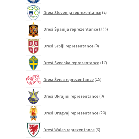
2
Dresi Slovenija reprezentance
2
izdelka
155
Dresi Španija reprezentance
155
izdelkov
0
Dresi Srbiji reprezentance
0
izdelkov
17
Dresi Švedska reprezentance
17
izdelkov
15
Dresi Švica reprezentance
15
izdelkov
0
Dresi Ukrajini reprezentance
0
izdelkov
20
Dresi Urugvaj reprezentance
20
izdelkov
3
Dresi Wales reprezentance
3
izdelki