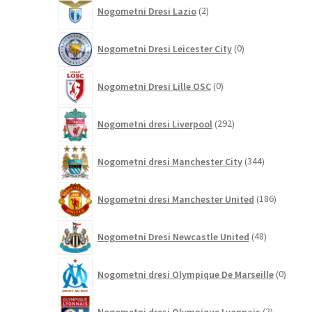
2
Nogometni Dresi Lazio
2
izdelka
0
Nogometni Dresi Leicester City
0
izdelkov
0
Nogometni Dresi Lille OSC
0
izdelkov
292
Nogometni dresi Liverpool
292
izdelkov
344
Nogometni dresi Manchester City
344
izdelkov
186
Nogometni dresi Manchester United
186
izdelkov
48
Nogometni Dresi Newcastle United
48
izdelkov
0
Nogometni dresi Olympique De Marseille
0
izdelk
2
Nogometni dresi Olympique Lyonnais
2