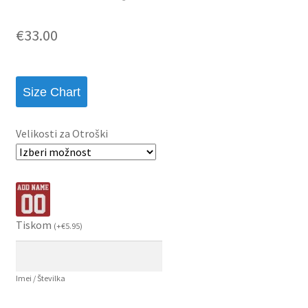
€
33.00
Size Chart
Velikosti za Otroški
Tiskom
(
+
€
5.95
)
Imei / Številka