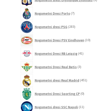
izdelka
7
Nogometni Dresi Porto
7
izdelkov
283
Nogometni dresi PSG
283
izdelkov
10
Nogometni Dresi PSV Eindhoven
10
izdelkov
41
Nogometni Dresi RB Leipzig
41
izdelkov
3
Nogometni Dresi Real Betis
3
izdelki
451
Nogometni dresi Real Madrid
451
izdelkov
0
Nogometni Dresi Sporting CP
0
izdelkov
11
Nogometni dresi SSC Napoli
11
izdelkov