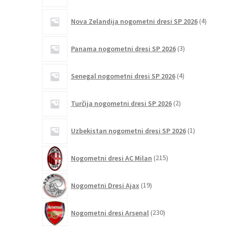
4
Nova Zelandija nogometni dresi SP 2026
4
izdelki
3
Panama nogometni dresi SP 2026
3
izdelki
4
Senegal nogometni dresi SP 2026
4
izdelki
2
Turčija nogometni dresi SP 2026
2
izdelka
1
Uzbekistan nogometni dresi SP 2026
1
izdelek
215
Nogometni dresi AC Milan
215
izdelkov
19
Nogometni Dresi Ajax
19
izdelkov
230
Nogometni dresi Arsenal
230
izdelkov