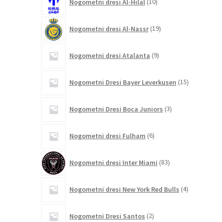
Nogometni dresi Al-Hilal
10
izdelkov
19
Nogometni dresi Al-Nassr
19
izdelkov
9
Nogometni dresi Atalanta
9
izdelkov
15
Nogometni Dresi Bayer Leverkusen
15
izdelkov
3
Nogometni Dresi Boca Juniors
3
izdelki
6
Nogometni dresi Fulham
6
izdelkov
83
Nogometni dresi Inter Miami
83
izdelkov
4
Nogometni dresi New York Red Bulls
4
izdelki
2
Nogometni Dresi Santos
2
izdelka