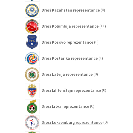
0
Dresi Kazahstan reprezentance
0
izdelkov
11
Dresi Kolumbija reprezentance
11
izdelkov
0
Dresi Kosovo reprezentance
0
izdelkov
1
Dresi Kostarika reprezentance
1
izdelek
0
Dresi Latvija reprezentance
0
izdelkov
0
Dresi Lihtenštajn reprezentance
0
izdelkov
0
Dresi Litva reprezentance
0
izdelkov
0
Dresi Luksemburg reprezentance
0
izdelkov