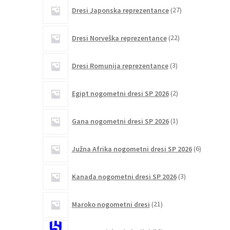
27
Dresi Japonska reprezentance
27
izdelkov
22
Dresi Norveška reprezentance
22
izdelkov
3
Dresi Romunija reprezentance
3
izdelki
2
Egipt nogometni dresi SP 2026
2
izdelka
1
Gana nogometni dresi SP 2026
1
izdelek
6
Južna Afrika nogometni dresi SP 2026
6
izdelkov
3
Kanada nogometni dresi SP 2026
3
izdelki
21
Maroko nogometni dresi
21
izdelkov
10