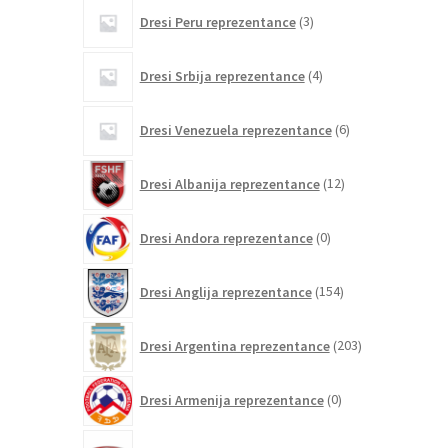
3
Dresi Peru reprezentance
3
izdelki
4
Dresi Srbija reprezentance
4
izdelki
6
Dresi Venezuela reprezentance
6
izdelkov
12
Dresi Albanija reprezentance
12
izdelkov
0
Dresi Andora reprezentance
0
izdelkov
154
Dresi Anglija reprezentance
154
izdelkov
203
Dresi Argentina reprezentance
203
izdelki
0
Dresi Armenija reprezentance
0
izdelkov
19