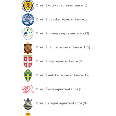
9
Dresi Škotska reprezentance
9
izdelkov
2
Dresi Slovaška reprezentance
2
izdelka
2
Dresi Slovenija reprezentance
2
izdelka
155
Dresi Španija reprezentance
155
izdelkov
0
Dresi Srbiji reprezentance
0
izdelkov
17
Dresi Švedska reprezentance
17
izdelkov
15
Dresi Švica reprezentance
15
izdelkov
0
Dresi Ukrajini reprezentance
0
izdelkov
20