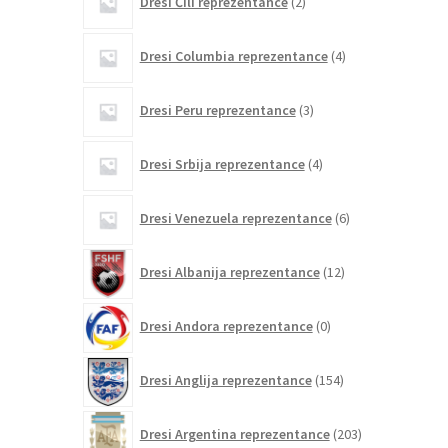
Dresi Čili reprezentance
2
izdelka
4
Dresi Columbia reprezentance
4
izdelki
3
Dresi Peru reprezentance
3
izdelki
4
Dresi Srbija reprezentance
4
izdelki
6
Dresi Venezuela reprezentance
6
izdelkov
12
Dresi Albanija reprezentance
12
izdelkov
0
Dresi Andora reprezentance
0
izdelkov
154
Dresi Anglija reprezentance
154
izdelkov
203
Dresi Argentina reprezentance
203
izdelki