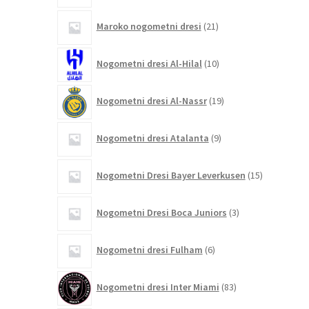
21
Maroko nogometni dresi
21
izdelkov
10
Nogometni dresi Al-Hilal
10
izdelkov
19
Nogometni dresi Al-Nassr
19
izdelkov
9
Nogometni dresi Atalanta
9
izdelkov
15
Nogometni Dresi Bayer Leverkusen
15
izdelkov
3
Nogometni Dresi Boca Juniors
3
izdelki
6
Nogometni dresi Fulham
6
izdelkov
83
Nogometni dresi Inter Miami
83
izdelkov