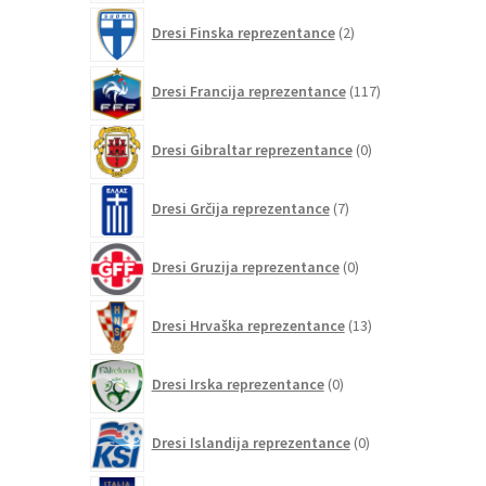
2
Dresi Finska reprezentance
2
izdelka
117
Dresi Francija reprezentance
117
izdelkov
0
Dresi Gibraltar reprezentance
0
izdelkov
7
Dresi Grčija reprezentance
7
izdelkov
0
Dresi Gruzija reprezentance
0
izdelkov
13
Dresi Hrvaška reprezentance
13
izdelkov
0
Dresi Irska reprezentance
0
izdelkov
0
Dresi Islandija reprezentance
0
izdelkov