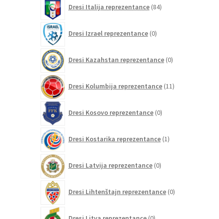
84
Dresi Italija reprezentance
84
izdelkov
0
Dresi Izrael reprezentance
0
izdelkov
0
Dresi Kazahstan reprezentance
0
izdelkov
11
Dresi Kolumbija reprezentance
11
izdelkov
0
Dresi Kosovo reprezentance
0
izdelkov
1
Dresi Kostarika reprezentance
1
izdelek
0
Dresi Latvija reprezentance
0
izdelkov
0
Dresi Lihtenštajn reprezentance
0
izdelkov
0
Dresi Litva reprezentance
0