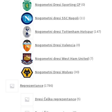
0
Nogometni Dresi Sporting CP
0
izdelkov
11
Nogometni dresi SSC Napoli
11
izdelkov
147
Nogometni dresi Tottenham Hotspur
147
izdelko
0
Nogometni Dresi Valencia
0
izdelkov
7
Nogometni dresi West Ham United
7
izdelkov
30
Nogometni Dresi Wolves
30
izdelkov
1786
Reprezentance
1786
izdelkov
5
Dresi Češka reprezentance
5
izdelkov
2