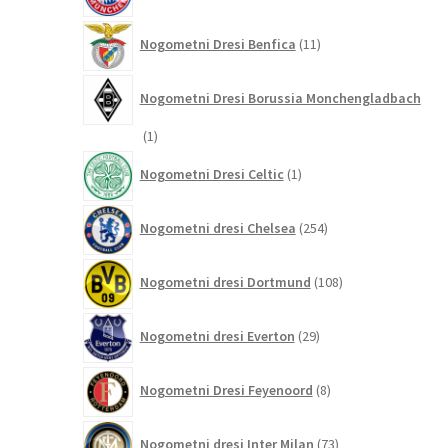
11
Nogometni Dresi Benfica
11
izdelkov
Nogometni Dresi Borussia Monchengladbach
1
1
izdelek
1
Nogometni Dresi Celtic
1
izdelek
254
Nogometni dresi Chelsea
254
izdelkov
108
Nogometni dresi Dortmund
108
izdelkov
29
Nogometni dresi Everton
29
izdelkov
8
Nogometni Dresi Feyenoord
8
izdelkov
73
Nogometni dresi Inter Milan
73