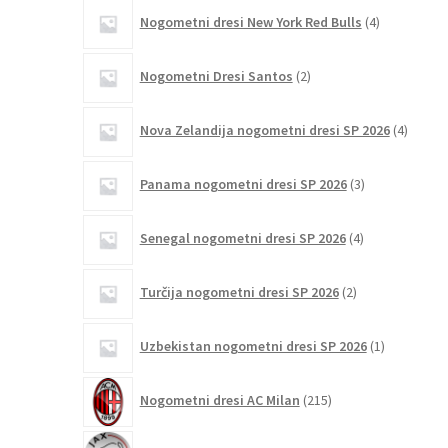
4
Nogometni dresi New York Red Bulls
4
izdelki
2
Nogometni Dresi Santos
2
izdelka
4
Nova Zelandija nogometni dresi SP 2026
4
izdelki
3
Panama nogometni dresi SP 2026
3
izdelki
4
Senegal nogometni dresi SP 2026
4
izdelki
2
Turčija nogometni dresi SP 2026
2
izdelka
1
Uzbekistan nogometni dresi SP 2026
1
izdelek
215
Nogometni dresi AC Milan
215
izdelkov
19