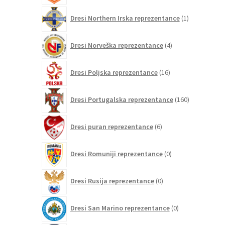
1
Dresi Northern Irska reprezentance
1
izdelek
4
Dresi Norveška reprezentance
4
izdelki
16
Dresi Poljska reprezentance
16
izdelkov
160
Dresi Portugalska reprezentance
160
izdelkov
6
Dresi puran reprezentance
6
izdelkov
0
Dresi Romuniji reprezentance
0
izdelkov
0
Dresi Rusija reprezentance
0
izdelkov
0
Dresi San Marino reprezentance
0
izdelkov