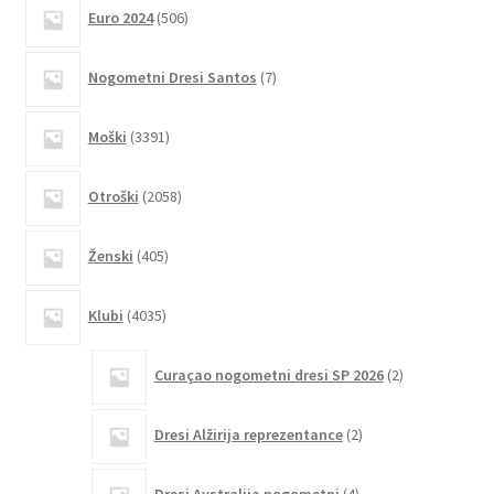
različic.
506
Euro 2024
506
izdelkov
Možnosti
lahko
7
Nogometni Dresi Santos
7
izberete
izdelkov
na
3391
Moški
3391
strani
izdelkov
izdelka
2058
Otroški
2058
izdelkov
405
Ženski
405
izdelkov
4035
Klubi
4035
izdelkov
2
Curaçao nogometni dresi SP 2026
2
izdelka
2
Dresi Alžirija reprezentance
2
izdelka
4