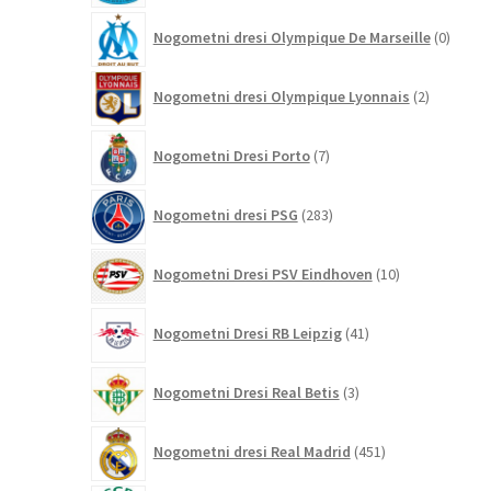
0
Nogometni dresi Olympique De Marseille
0
izdelk
2
Nogometni dresi Olympique Lyonnais
2
izdelka
7
Nogometni Dresi Porto
7
izdelkov
283
Nogometni dresi PSG
283
izdelkov
10
Nogometni Dresi PSV Eindhoven
10
izdelkov
41
Nogometni Dresi RB Leipzig
41
izdelkov
3
Nogometni Dresi Real Betis
3
izdelki
451
Nogometni dresi Real Madrid
451
izdelkov