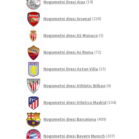
Nogometni Dresi Ajax
19
izdelkov
230
Nogometni dresi Arsenal
230
izdelkov
3
Nogometni dresi AS Monaco
3
izdelki
72
Nogometni dresi As Roma
72
izdelkov
15
Nogometni Dresi Aston Villa
15
izdelkov
6
Nogometni dresi Athletic Bilbao
6
izdelkov
104
Nogometni dresi Atletico Madrid
104
izdelki
409
Nogometni dresi Barcelona
409
izdelkov
207
Nogometni dresi Bayern Munich
207
izdelkov