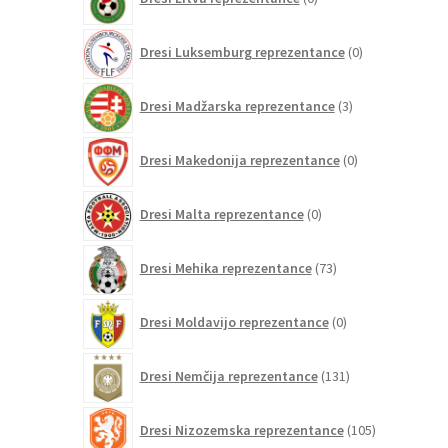
izdelkov
0
Dresi Luksemburg reprezentance
0
izdelkov
3
Dresi Madžarska reprezentance
3
izdelki
0
Dresi Makedonija reprezentance
0
izdelkov
0
Dresi Malta reprezentance
0
izdelkov
73
Dresi Mehika reprezentance
73
izdelkov
0
Dresi Moldavijo reprezentance
0
izdelkov
131
Dresi Nemčija reprezentance
131
izdelkov
105
Dresi Nizozemska reprezentance
105
izdelkov