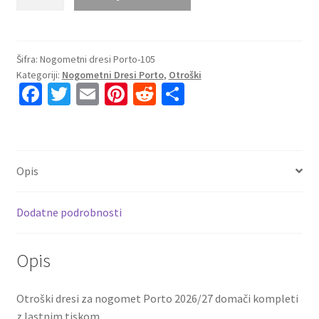
Prodajo
Otroški
dresi
za
Šifra:
Nogometni dresi Porto-105
Kategoriji:
Nogometni Dresi Porto
,
Otroški
nogomet
Fa
T
E
Pi
R
S
Porto
ce
wi
m
nt
e
h
2026/27
domači
b
tt
ai
er
d
ar
kompleti
o
er
l
es
di
e
količina
Opis
o
t
t
k
Dodatne podrobnosti
Opis
Otroški dresi za nogomet Porto 2026/27 domači kompleti
z lastnim tiskom