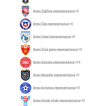
izdelkov
0
Dresi Češčina reprezentance
0
izdelkov
6
Dresi Čile reprezentance
6
izdelkov
0
Dresi Ciper reprezentance
0
izdelkov
0
Dresi Črna gora reprezentance
0
izdelkov
29
Dresi Danska reprezentance
29
izdelkov
5
Dresi Ekvador reprezentance
5
izdelkov
0
Dresi Estonija reprezentance
0
izdelkov
0
Dresi Ferski otoki reprezentance
0
izdelkov