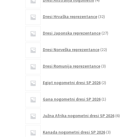
Dresi Avstralija nogometni
4
izdelki
32
Dresi Hrvaška reprezentance
32
izdelkov
27
Dresi Japonska reprezentance
27
izdelkov
22
Dresi Norveška reprezentance
22
izdelkov
3
Dresi Romunija reprezentance
3
izdelki
2
Egipt nogometni dresi SP 2026
2
izdelka
1
Gana nogometni dresi SP 2026
1
izdelek
6
Južna Afrika nogometni dresi SP 2026
6
izdelkov
3
Kanada nogometni dresi SP 2026
3
izdelki