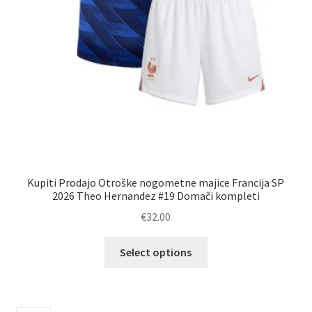
Kupiti Prodajo Otroške nogometne majice Francija SP
2026 Theo Hernandez #19 Domači kompleti
€
32.00
Ta
Select options
izdelek
ima
več