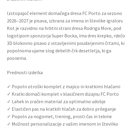
Izstopajoč element domačega dresa FC Porto za sezono
2026–2027 je pisava, izbrana za imena in številke igralcev.
Kot je razvidno na hrbtni strani dresa Rodriga More, pod
logotipom sponzorja Super Bocka, ima dres krepko, rdečo
3D blokovno pisavo z vstavljenimi poudarjenimi črtami, ki
popolnoma ujame slog debelih črk desetletja, ki ga
posnema.
Prednosti izdelka
✓ Popoln otroški komplet z majico in kratkimi hlačami
✓ Kratki domači komplet v klasičnem dizajnu FC Porto
✓ Lahek in zračen material za optimalno udobje
✓ Elastičen pas na kratkih hlačah za dobro prileganje
✓ Popoln za nogomet, trening, prosti čas in tekme
✓ Možnost personalizacije z vašim imenom in številko