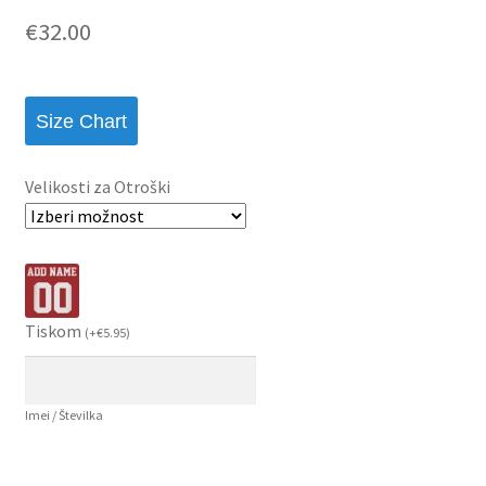
€
32.00
Size Chart
Velikosti za Otroški
Tiskom
(
+
€
5.95
)
Imei / Številka