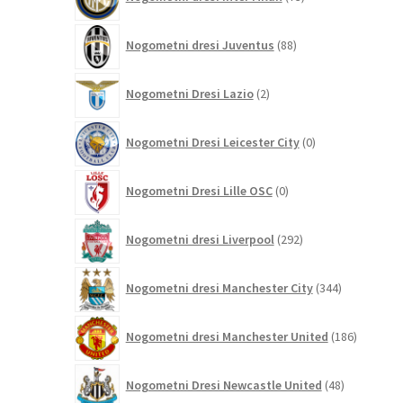
izdelkov
88
Nogometni dresi Juventus
88
izdelkov
2
Nogometni Dresi Lazio
2
izdelka
0
Nogometni Dresi Leicester City
0
izdelkov
0
Nogometni Dresi Lille OSC
0
izdelkov
292
Nogometni dresi Liverpool
292
izdelkov
344
Nogometni dresi Manchester City
344
izdelkov
186
Nogometni dresi Manchester United
186
izdelkov
48
Nogometni Dresi Newcastle United
48
izdelkov