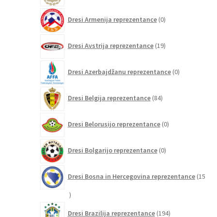
0
Dresi Armenija reprezentance
0
izdelkov
19
Dresi Avstrija reprezentance
19
izdelkov
0
Dresi Azerbajdžanu reprezentance
0
izdelkov
84
Dresi Belgija reprezentance
84
izdelkov
0
Dresi Belorusijo reprezentance
0
izdelkov
0
Dresi Bolgarijo reprezentance
0
izdelkov
Dresi Bosna in Hercegovina reprezentance
15
15
izdelkov
194
Dresi Brazilija reprezentance
194