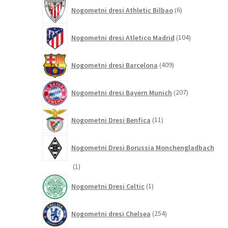
6
Nogometni dresi Athletic Bilbao
6
izdelkov
104
Nogometni dresi Atletico Madrid
104
izdelki
409
Nogometni dresi Barcelona
409
izdelkov
207
Nogometni dresi Bayern Munich
207
izdelkov
11
Nogometni Dresi Benfica
11
izdelkov
Nogometni Dresi Borussia Monchengladbach
1
1
izdelek
1
Nogometni Dresi Celtic
1
izdelek
254
Nogometni dresi Chelsea
254
izdelkov