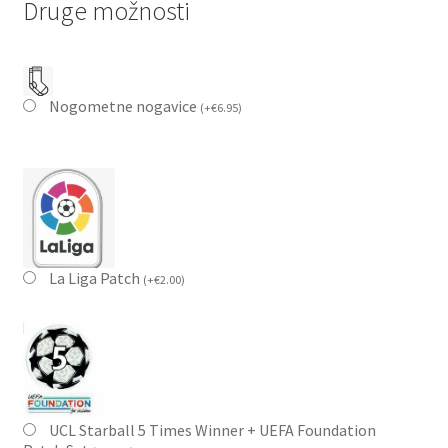
Druge možnosti
Nogometne nogavice
(
+
€
6.95
)
La Liga Patch
(
+
€
2.00
)
UCL Starball 5 Times Winner + UEFA Foundation