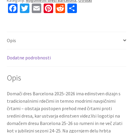
Kategoriji:
Nogometni dresi Barcelona
,
Otroški
FCc
Fa
T
E
Pi
R
S
Domači
ce
wi
m
nt
e
h
2025-
26
b
tt
ai
er
d
ar
Lamine
o
er
l
es
di
e
Yamal
Opis
o
t
t
10
količina
k
Dodatne podrobnosti
Opis
Domači dres Barcelona 2025-2026 ima edinstven dizajn s
tradicionalnimi rdečimi in temno modrimi navpičnimi
črtami – obstaja postopen prehod med črtami proti
sredini dresa, kar ustvarja edinstven videz.Vsi logotipi na
domačem dresu Barcelona 25-26 so rumeni in ne več zlati
kot v jubilejni sezoni 24-25. Na zgornjem delu hrbta