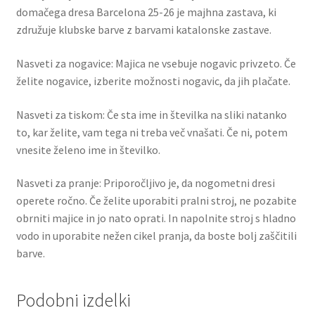
domačega dresa Barcelona 25-26 je majhna zastava, ki
združuje klubske barve z barvami katalonske zastave.
Nasveti za nogavice: Majica ne vsebuje nogavic privzeto. Če
želite nogavice, izberite možnosti nogavic, da jih plačate.
Nasveti za tiskom: Če sta ime in številka na sliki natanko
to, kar želite, vam tega ni treba več vnašati. Če ni, potem
vnesite želeno ime in številko.
Nasveti za pranje: Priporočljivo je, da nogometni dresi
operete ročno. Če želite uporabiti pralni stroj, ne pozabite
obrniti majice in jo nato oprati. In napolnite stroj s hladno
vodo in uporabite nežen cikel pranja, da boste bolj zaščitili
barve.
Podobni izdelki