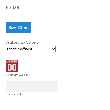
€
33.00
Size Chart
Velikosti za Otroški
Tiskom
(
+
€
5.95
)
Imei / Številka