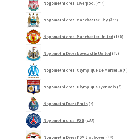
Nogometni dresi Liverpool
292
izdelkov
344
Nogometni dresi Manchester City
344
izdelkov
186
Nogometni dresi Manchester United
186
izdelkov
48
Nogometni Dresi Newcastle United
48
izdelkov
0
Nogometni dresi Olympique De Marseille
0
izdelk
2
Nogometni dresi Olympique Lyonnais
2
izdelka
7
Nogometni Dresi Porto
7
izdelkov
283
Nogometni dresi PSG
283
izdelkov
10
Nogometni Dresi PSV Eindhoven
10