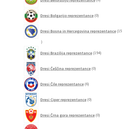
izdelkov
0
Dresi Bolgarijo reprezentance
0
izdelkov
Dresi Bosna in Hercegovina reprezentance
15
15
izdelkov
194
Dresi Brazilija reprezentance
194
izdelkov
0
Dresi Češčina reprezentance
0
izdelkov
6
Dresi Čile reprezentance
6
izdelkov
0
Dresi Ciper reprezentance
0
izdelkov
0
Dresi Črna gora reprezentance
0
izdelkov
29