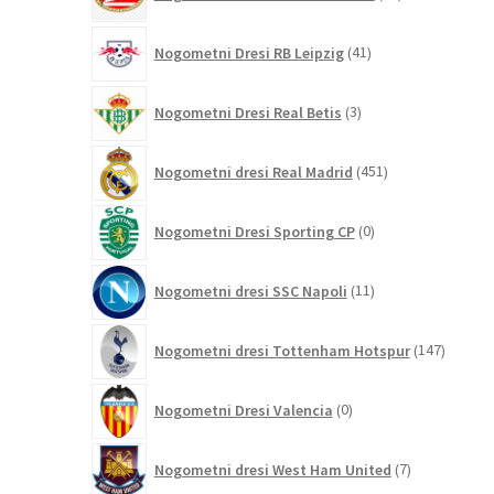
izdelkov
41
Nogometni Dresi RB Leipzig
41
izdelkov
3
Nogometni Dresi Real Betis
3
izdelki
451
Nogometni dresi Real Madrid
451
izdelkov
0
Nogometni Dresi Sporting CP
0
izdelkov
11
Nogometni dresi SSC Napoli
11
izdelkov
147
Nogometni dresi Tottenham Hotspur
147
izdelko
0
Nogometni Dresi Valencia
0
izdelkov
7
Nogometni dresi West Ham United
7
izdelkov