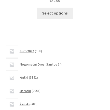
€
32.00
Ta
Select options
izdelek
ima
več
različic.
Možnosti
lahko
506
Euro 2024
506
izberete
izdelkov
na
7
Nogometni Dresi Santos
7
strani
izdelkov
izdelka
3391
Moški
3391
izdelkov
2058
Otroški
2058
izdelkov
405
Ženski
405
izdelkov