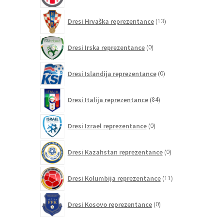
13
Dresi Hrvaška reprezentance
13
izdelkov
0
Dresi Irska reprezentance
0
izdelkov
0
Dresi Islandija reprezentance
0
izdelkov
84
Dresi Italija reprezentance
84
izdelkov
0
Dresi Izrael reprezentance
0
izdelkov
0
Dresi Kazahstan reprezentance
0
izdelkov
11
Dresi Kolumbija reprezentance
11
izdelkov
0
Dresi Kosovo reprezentance
0
izdelkov