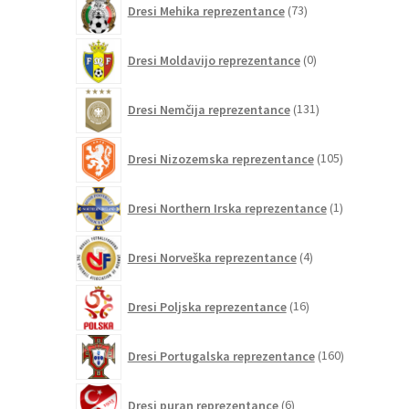
Dresi Mehika reprezentance
73
izdelkov
0
Dresi Moldavijo reprezentance
0
izdelkov
131
Dresi Nemčija reprezentance
131
izdelkov
105
Dresi Nizozemska reprezentance
105
izdelkov
1
Dresi Northern Irska reprezentance
1
izdelek
4
Dresi Norveška reprezentance
4
izdelki
16
Dresi Poljska reprezentance
16
izdelkov
160
Dresi Portugalska reprezentance
160
izdelkov
6
Dresi puran reprezentance
6