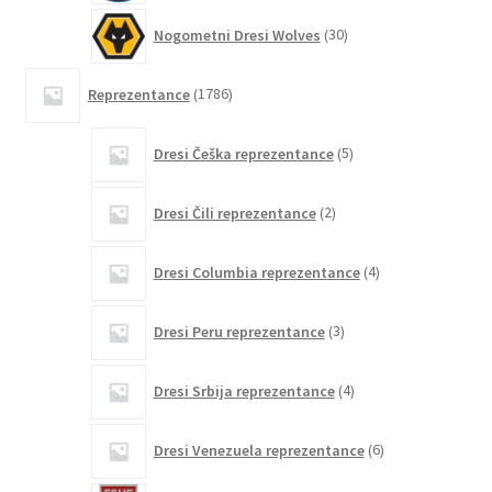
30
Nogometni Dresi Wolves
30
izdelkov
1786
Reprezentance
1786
izdelkov
5
Dresi Češka reprezentance
5
izdelkov
2
Dresi Čili reprezentance
2
izdelka
4
Dresi Columbia reprezentance
4
izdelki
3
Dresi Peru reprezentance
3
izdelki
4
Dresi Srbija reprezentance
4
izdelki
6
Dresi Venezuela reprezentance
6
izdelkov