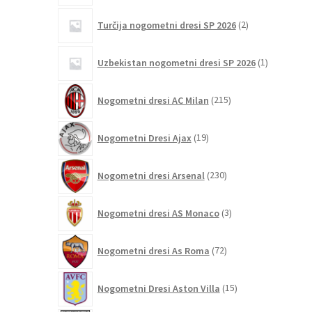
2
Turčija nogometni dresi SP 2026
2
izdelka
1
Uzbekistan nogometni dresi SP 2026
1
izdelek
215
Nogometni dresi AC Milan
215
izdelkov
19
Nogometni Dresi Ajax
19
izdelkov
230
Nogometni dresi Arsenal
230
izdelkov
3
Nogometni dresi AS Monaco
3
izdelki
72
Nogometni dresi As Roma
72
izdelkov
15
Nogometni Dresi Aston Villa
15
izdelkov