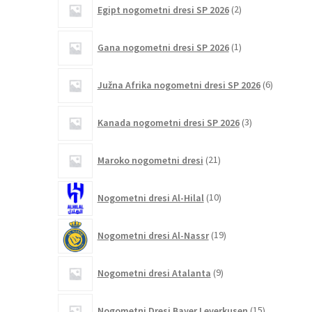
2
Egipt nogometni dresi SP 2026
2
izdelka
1
Gana nogometni dresi SP 2026
1
izdelek
6
Južna Afrika nogometni dresi SP 2026
6
izdelkov
3
Kanada nogometni dresi SP 2026
3
izdelki
21
Maroko nogometni dresi
21
izdelkov
10
Nogometni dresi Al-Hilal
10
izdelkov
19
Nogometni dresi Al-Nassr
19
izdelkov
9
Nogometni dresi Atalanta
9
izdelkov
15
Nogometni Dresi Bayer Leverkusen
15