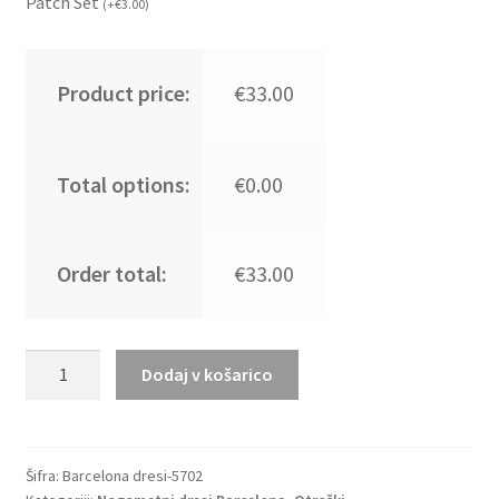
Patch Set
(
+
€
3.00
)
Product price:
€33.00
Total options:
€0.00
Order total:
€33.00
Kupiti
Dodaj v košarico
Prodajo
Otroški
dresi
kompleti
Šifra:
Barcelona dresi-5702