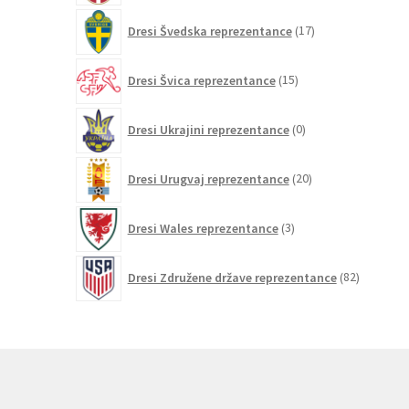
17
Dresi Švedska reprezentance
17
izdelkov
15
Dresi Švica reprezentance
15
izdelkov
0
Dresi Ukrajini reprezentance
0
izdelkov
20
Dresi Urugvaj reprezentance
20
izdelkov
3
Dresi Wales reprezentance
3
izdelki
82
Dresi Združene države reprezentance
82
izdelkov