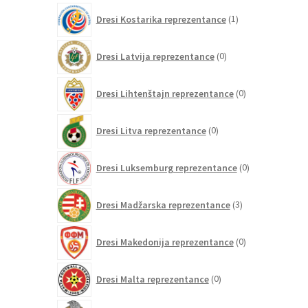
1
Dresi Kostarika reprezentance
1
izdelek
0
Dresi Latvija reprezentance
0
izdelkov
0
Dresi Lihtenštajn reprezentance
0
izdelkov
0
Dresi Litva reprezentance
0
izdelkov
0
Dresi Luksemburg reprezentance
0
izdelkov
3
Dresi Madžarska reprezentance
3
izdelki
0
Dresi Makedonija reprezentance
0
izdelkov
0
Dresi Malta reprezentance
0
izdelkov
73