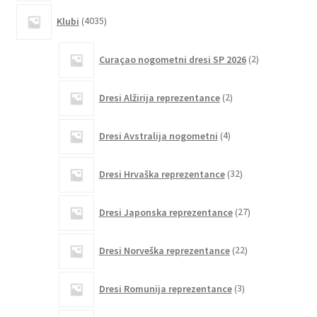
4035
Klubi
4035
izdelkov
2
Curaçao nogometni dresi SP 2026
2
izdelka
2
Dresi Alžirija reprezentance
2
izdelka
4
Dresi Avstralija nogometni
4
izdelki
32
Dresi Hrvaška reprezentance
32
izdelkov
27
Dresi Japonska reprezentance
27
izdelkov
22
Dresi Norveška reprezentance
22
izdelkov
3
Dresi Romunija reprezentance
3
izdelki