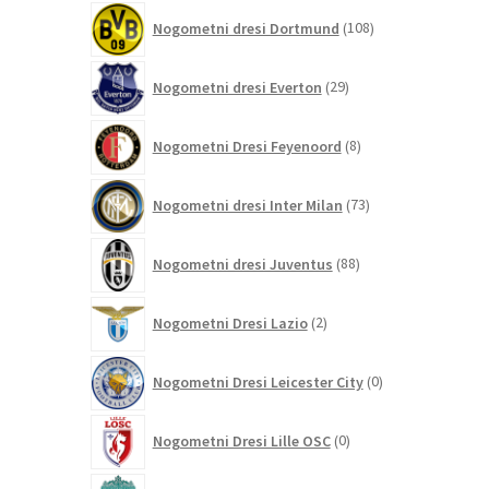
108
Nogometni dresi Dortmund
108
izdelkov
29
Nogometni dresi Everton
29
izdelkov
8
Nogometni Dresi Feyenoord
8
izdelkov
73
Nogometni dresi Inter Milan
73
izdelkov
88
Nogometni dresi Juventus
88
izdelkov
2
Nogometni Dresi Lazio
2
izdelka
0
Nogometni Dresi Leicester City
0
izdelkov
0
Nogometni Dresi Lille OSC
0
izdelkov
292