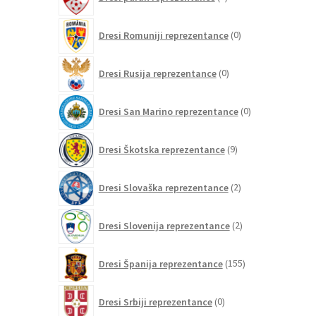
izdelkov
0
Dresi Romuniji reprezentance
0
izdelkov
0
Dresi Rusija reprezentance
0
izdelkov
0
Dresi San Marino reprezentance
0
izdelkov
9
Dresi Škotska reprezentance
9
izdelkov
2
Dresi Slovaška reprezentance
2
izdelka
2
Dresi Slovenija reprezentance
2
izdelka
155
Dresi Španija reprezentance
155
izdelkov
0
Dresi Srbiji reprezentance
0
izdelkov