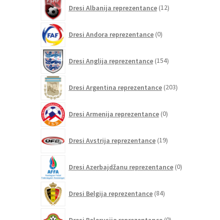
12
Dresi Albanija reprezentance
12
izdelkov
0
Dresi Andora reprezentance
0
izdelkov
154
Dresi Anglija reprezentance
154
izdelkov
203
Dresi Argentina reprezentance
203
izdelki
0
Dresi Armenija reprezentance
0
izdelkov
19
Dresi Avstrija reprezentance
19
izdelkov
0
Dresi Azerbajdžanu reprezentance
0
izdelkov
84
Dresi Belgija reprezentance
84
izdelkov
0
Dresi Belorusijo reprezentance
0