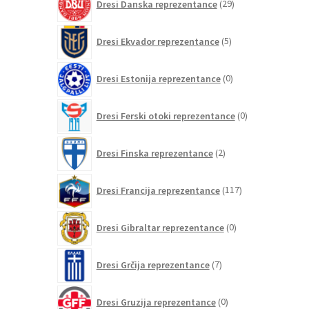
Dresi Danska reprezentance
29
izdelkov
5
Dresi Ekvador reprezentance
5
izdelkov
0
Dresi Estonija reprezentance
0
izdelkov
0
Dresi Ferski otoki reprezentance
0
izdelkov
2
Dresi Finska reprezentance
2
izdelka
117
Dresi Francija reprezentance
117
izdelkov
0
Dresi Gibraltar reprezentance
0
izdelkov
7
Dresi Grčija reprezentance
7
izdelkov
0
Dresi Gruzija reprezentance
0
izdelkov