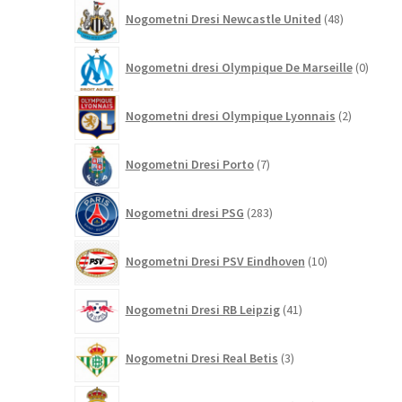
48
Nogometni Dresi Newcastle United
48
izdelkov
0
Nogometni dresi Olympique De Marseille
0
izdelk
2
Nogometni dresi Olympique Lyonnais
2
izdelka
7
Nogometni Dresi Porto
7
izdelkov
283
Nogometni dresi PSG
283
izdelkov
10
Nogometni Dresi PSV Eindhoven
10
izdelkov
41
Nogometni Dresi RB Leipzig
41
izdelkov
3
Nogometni Dresi Real Betis
3
izdelki
451