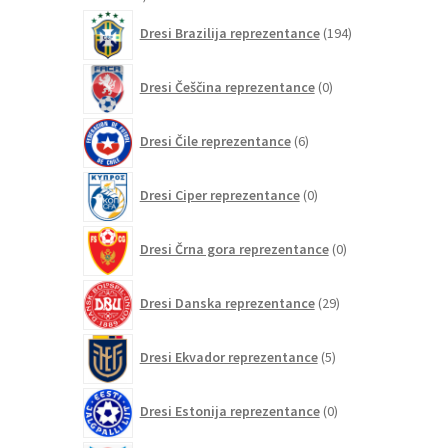
izdelkov
194
Dresi Brazilija reprezentance
194
izdelkov
0
Dresi Češčina reprezentance
0
izdelkov
6
Dresi Čile reprezentance
6
izdelkov
0
Dresi Ciper reprezentance
0
izdelkov
0
Dresi Črna gora reprezentance
0
izdelkov
29
Dresi Danska reprezentance
29
izdelkov
5
Dresi Ekvador reprezentance
5
izdelkov
0
Dresi Estonija reprezentance
0
izdelkov