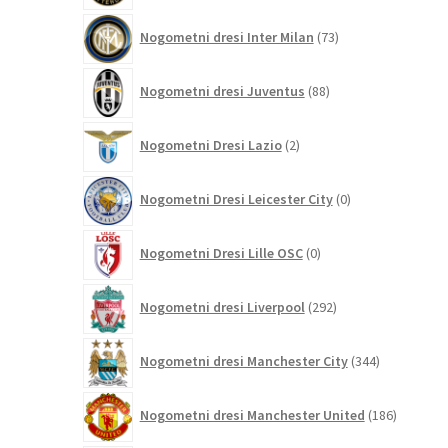
73
Nogometni dresi Inter Milan
73
izdelkov
88
Nogometni dresi Juventus
88
izdelkov
2
Nogometni Dresi Lazio
2
izdelka
0
Nogometni Dresi Leicester City
0
izdelkov
0
Nogometni Dresi Lille OSC
0
izdelkov
292
Nogometni dresi Liverpool
292
izdelkov
344
Nogometni dresi Manchester City
344
izdelkov
186
Nogometni dresi Manchester United
186
izdelkov