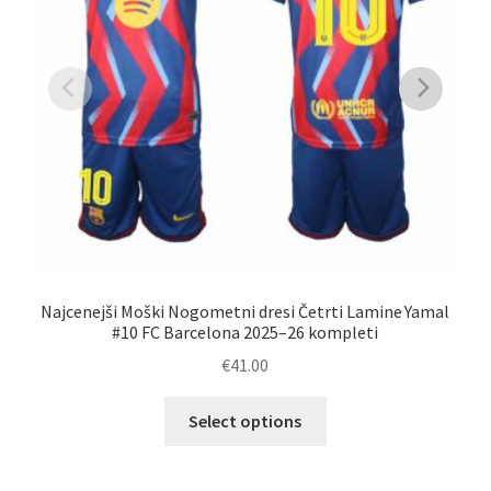
Najcenejši Moški Nogometni dresi Četrti Lamine Yamal
#10 FC Barcelona 2025–26 kompleti
€
41.00
Ta
Select options
izdelek
ima