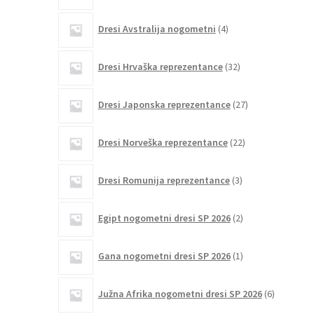
4
Dresi Avstralija nogometni
4
izdelki
32
Dresi Hrvaška reprezentance
32
izdelkov
27
Dresi Japonska reprezentance
27
izdelkov
22
Dresi Norveška reprezentance
22
izdelkov
3
Dresi Romunija reprezentance
3
izdelki
2
Egipt nogometni dresi SP 2026
2
izdelka
1
Gana nogometni dresi SP 2026
1
izdelek
6
Južna Afrika nogometni dresi SP 2026
6
izdelkov