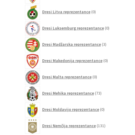
0
Dresi Litva reprezentance
0
izdelkov
0
Dresi Luksemburg reprezentance
0
izdelkov
3
Dresi Madžarska reprezentance
3
izdelki
0
Dresi Makedonija reprezentance
0
izdelkov
0
Dresi Malta reprezentance
0
izdelkov
73
Dresi Mehika reprezentance
73
izdelkov
0
Dresi Moldavijo reprezentance
0
izdelkov
131
Dresi Nemčija reprezentance
131
izdelkov