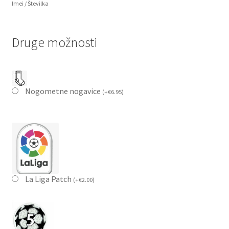
Imei / Številka
Druge možnosti
Nogometne nogavice
(
+
€
6.95
)
La Liga Patch
(
+
€
2.00
)