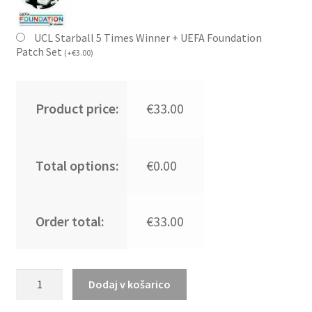
UCL Starball 5 Times Winner + UEFA Foundation
Patch Set
(
+
€
3.00
)
Product price:
€33.00
Total options:
€0.00
Order total:
€33.00
Kupiti
Dodaj v košarico
Prodajo
Otroški