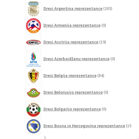
203
Dresi Argentina reprezentance
203
izdelki
0
Dresi Armenija reprezentance
0
izdelkov
19
Dresi Avstrija reprezentance
19
izdelkov
0
Dresi Azerbajdžanu reprezentance
0
izdelkov
84
Dresi Belgija reprezentance
84
izdelkov
0
Dresi Belorusijo reprezentance
0
izdelkov
0
Dresi Bolgarijo reprezentance
0
izdelkov
Dresi Bosna in Hercegovina reprezentance
15
15