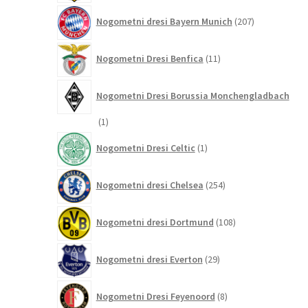
207
Nogometni dresi Bayern Munich
207
izdelkov
11
Nogometni Dresi Benfica
11
izdelkov
Nogometni Dresi Borussia Monchengladbach
1
1
izdelek
1
Nogometni Dresi Celtic
1
izdelek
254
Nogometni dresi Chelsea
254
izdelkov
108
Nogometni dresi Dortmund
108
izdelkov
29
Nogometni dresi Everton
29
izdelkov
8
Nogometni Dresi Feyenoord
8
izdelkov