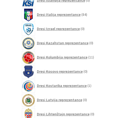
Dresi Islandija reprezentance
0
izdelkov
84
Dresi Italija reprezentance
84
izdelkov
0
Dresi Izrael reprezentance
0
izdelkov
0
Dresi Kazahstan reprezentance
0
izdelkov
11
Dresi Kolumbija reprezentance
11
izdelkov
0
Dresi Kosovo reprezentance
0
izdelkov
1
Dresi Kostarika reprezentance
1
izdelek
0
Dresi Latvija reprezentance
0
izdelkov
0
Dresi Lihtenštajn reprezentance
0
izdelkov