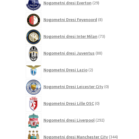
Nogometni dresi Everton
29
izdelkov
8
Nogometni Dresi Feyenoord
8
izdelkov
73
Nogometni dresi Inter Milan
73
izdelkov
88
Nogometni dresi Juventus
88
izdelkov
2
Nogometni Dresi Lazio
2
izdelka
0
Nogometni Dresi Leicester City
0
izdelkov
0
Nogometni Dresi Lille OSC
0
izdelkov
292
Nogometni dresi Liverpool
292
izdelkov
344
Nogometni dresi Manchester City
344