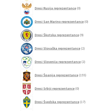
0
Dresi Rusija reprezentance
0
izdelkov
0
Dresi San Marino reprezentance
0
izdelkov
9
Dresi Škotska reprezentance
9
izdelkov
2
Dresi Slovaška reprezentance
2
izdelka
2
Dresi Slovenija reprezentance
2
izdelka
155
Dresi Španija reprezentance
155
izdelkov
0
Dresi Srbiji reprezentance
0
izdelkov
17
Dresi Švedska reprezentance
17
izdelkov