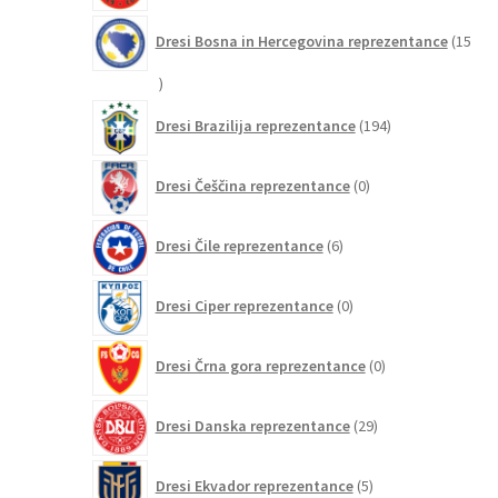
Dresi Bosna in Hercegovina reprezentance
15
15
izdelkov
194
Dresi Brazilija reprezentance
194
izdelkov
0
Dresi Češčina reprezentance
0
izdelkov
6
Dresi Čile reprezentance
6
izdelkov
0
Dresi Ciper reprezentance
0
izdelkov
0
Dresi Črna gora reprezentance
0
izdelkov
29
Dresi Danska reprezentance
29
izdelkov
5
Dresi Ekvador reprezentance
5
izdelkov