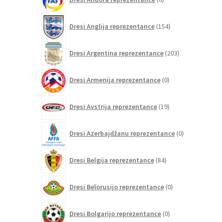
izdelkov
154
Dresi Anglija reprezentance
154
izdelkov
203
Dresi Argentina reprezentance
203
izdelki
0
Dresi Armenija reprezentance
0
izdelkov
19
Dresi Avstrija reprezentance
19
izdelkov
0
Dresi Azerbajdžanu reprezentance
0
izdelkov
84
Dresi Belgija reprezentance
84
izdelkov
0
Dresi Belorusijo reprezentance
0
izdelkov
0
Dresi Bolgarijo reprezentance
0
izdelkov