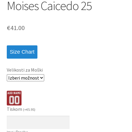
Moises Caicedo 25
€
41.00
Size Chart
Velikosti za Moški
Tiskom
(
+
€
5.95
)
Imei / Številka