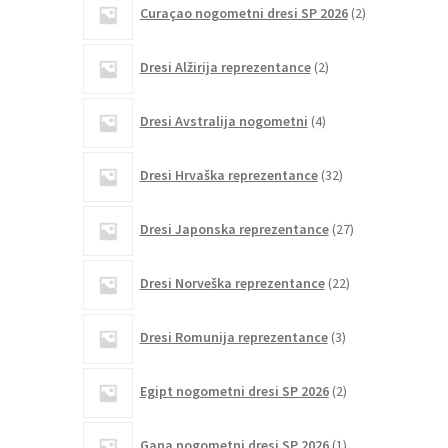
Curaçao nogometni dresi SP 2026
2
izdelka
2
Dresi Alžirija reprezentance
2
izdelka
4
Dresi Avstralija nogometni
4
izdelki
32
Dresi Hrvaška reprezentance
32
izdelkov
27
Dresi Japonska reprezentance
27
izdelkov
22
Dresi Norveška reprezentance
22
izdelkov
3
Dresi Romunija reprezentance
3
izdelki
2
Egipt nogometni dresi SP 2026
2
izdelka
1
Gana nogometni dresi SP 2026
1