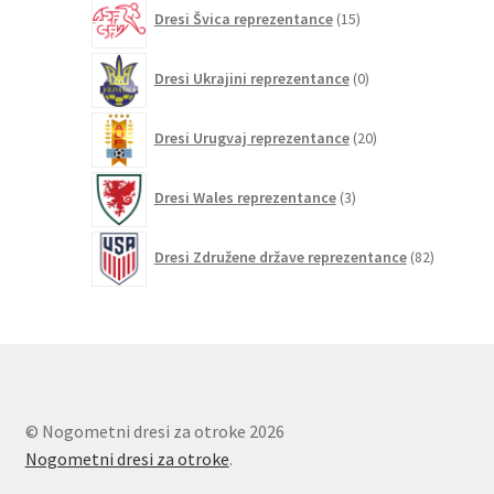
15
Dresi Švica reprezentance
15
izdelkov
0
Dresi Ukrajini reprezentance
0
izdelkov
20
Dresi Urugvaj reprezentance
20
izdelkov
3
Dresi Wales reprezentance
3
izdelki
82
Dresi Združene države reprezentance
82
izdelkov
© Nogometni dresi za otroke 2026
Nogometni dresi za otroke
.