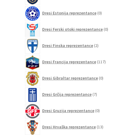
0
Dresi Estonija reprezentance
0
izdelkov
0
Dresi Ferski otoki reprezentance
0
izdelkov
2
Dresi Finska reprezentance
2
izdelka
117
Dresi Francija reprezentance
117
izdelkov
0
Dresi Gibraltar reprezentance
0
izdelkov
7
Dresi Grčija reprezentance
7
izdelkov
0
Dresi Gruzija reprezentance
0
izdelkov
13
Dresi Hrvaška reprezentance
13
izdelkov