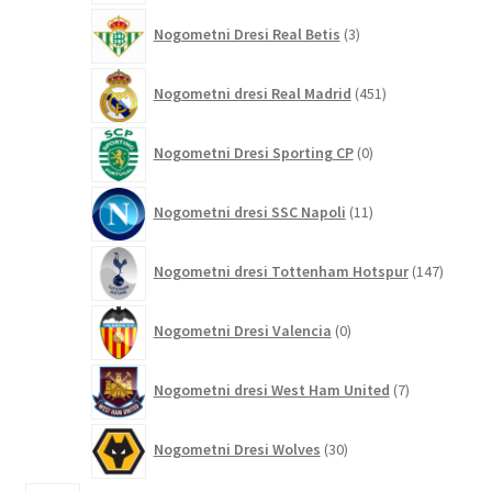
3
Nogometni Dresi Real Betis
3
izdelki
451
Nogometni dresi Real Madrid
451
izdelkov
0
Nogometni Dresi Sporting CP
0
izdelkov
11
Nogometni dresi SSC Napoli
11
izdelkov
147
Nogometni dresi Tottenham Hotspur
147
izdelko
0
Nogometni Dresi Valencia
0
izdelkov
7
Nogometni dresi West Ham United
7
izdelkov
30
Nogometni Dresi Wolves
30
izdelkov