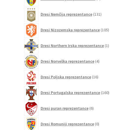
izdelkov
131
Dresi Nemčija reprezentance
131
izdelkov
105
Dresi Nizozemska reprezentance
105
izdelkov
1
Dresi Northern Irska reprezentance
1
izdelek
4
Dresi Norveška reprezentance
4
izdelki
16
Dresi Poljska reprezentance
16
izdelkov
160
Dresi Portugalska reprezentance
160
izdelkov
6
Dresi puran reprezentance
6
izdelkov
0
Dresi Romuniji reprezentance
0
izdelkov