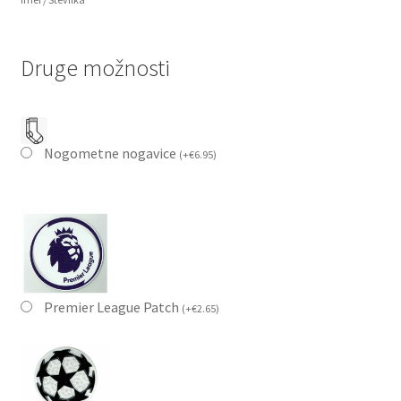
Druge možnosti
Nogometne nogavice
(
+
€
6.95
)
Premier League Patch
(
+
€
2.65
)