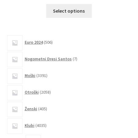
Ta
Select options
izdelek
ima
več
različic.
506
Euro 2024
506
izdelkov
Možnosti
lahko
7
Nogometni Dresi Santos
7
izberete
izdelkov
na
3391
Moški
3391
strani
izdelkov
izdelka
2058
Otroški
2058
izdelkov
405
Ženski
405
izdelkov
4035
Klubi
4035
izdelkov
2