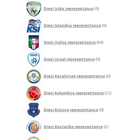
0
Dresi Irska reprezentance
0
izdelkov
0
Dresi Islandija reprezentance
0
izdelkov
84
Dresi Italija reprezentance
84
izdelkov
0
Dresi Izrael reprezentance
0
izdelkov
0
Dresi Kazahstan reprezentance
0
izdelkov
11
Dresi Kolumbija reprezentance
11
izdelkov
0
Dresi Kosovo reprezentance
0
izdelkov
1
Dresi Kostarika reprezentance
1
izdelek
0