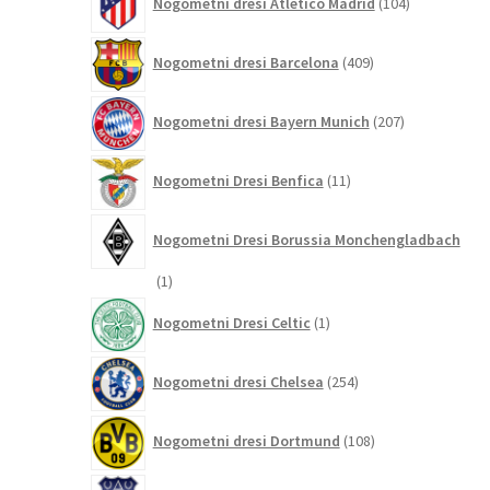
Nogometni dresi Atletico Madrid
104
izdelki
409
Nogometni dresi Barcelona
409
izdelkov
207
Nogometni dresi Bayern Munich
207
izdelkov
11
Nogometni Dresi Benfica
11
izdelkov
Nogometni Dresi Borussia Monchengladbach
1
1
izdelek
1
Nogometni Dresi Celtic
1
izdelek
254
Nogometni dresi Chelsea
254
izdelkov
108
Nogometni dresi Dortmund
108
izdelkov
29