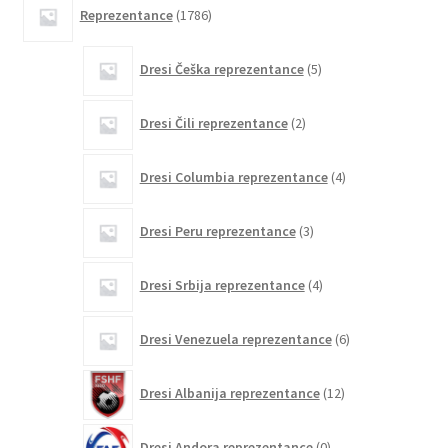
1786
Reprezentance
1786
izdelkov
5
Dresi Češka reprezentance
5
izdelkov
2
Dresi Čili reprezentance
2
izdelka
4
Dresi Columbia reprezentance
4
izdelki
3
Dresi Peru reprezentance
3
izdelki
4
Dresi Srbija reprezentance
4
izdelki
6
Dresi Venezuela reprezentance
6
izdelkov
12
Dresi Albanija reprezentance
12
izdelkov
0
Dresi Andora reprezentance
0