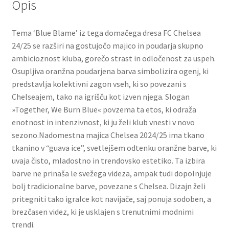
Opis
Tema ‘Blue Blame’ iz tega domačega dresa FC Chelsea
24/25 se razširi na gostujočo majico in poudarja skupno
ambicioznost kluba, gorečo strast in odločenost za uspeh.
Osupljiva oranžna poudarjena barva simbolizira ogenj, ki
predstavlja kolektivni zagon vseh, ki so povezani s
Chelseajem, tako na igrišču kot izven njega. Slogan
»Together, We Burn Blue« povzema ta etos, ki odraža
enotnost in intenzivnost, ki ju želi klub vnesti v novo
sezono.Nadomestna majica Chelsea 2024/25 ima tkano
tkanino v “guava ice”, svetlejšem odtenku oranžne barve, ki
uvaja čisto, mladostno in trendovsko estetiko. Ta izbira
barve ne prinaša le svežega videza, ampak tudi dopolnjuje
bolj tradicionalne barve, povezane s Chelsea. Dizajn želi
pritegniti tako igralce kot navijače, saj ponuja sodoben, a
brezčasen videz, ki je usklajen s trenutnimi modnimi
trendi.