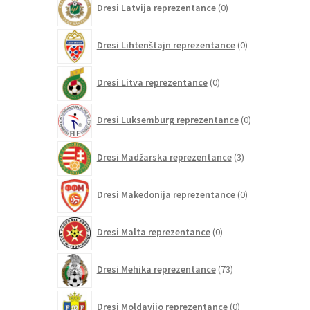
Dresi Latvija reprezentance
0
izdelkov
0
Dresi Lihtenštajn reprezentance
0
izdelkov
0
Dresi Litva reprezentance
0
izdelkov
0
Dresi Luksemburg reprezentance
0
izdelkov
3
Dresi Madžarska reprezentance
3
izdelki
0
Dresi Makedonija reprezentance
0
izdelkov
0
Dresi Malta reprezentance
0
izdelkov
73
Dresi Mehika reprezentance
73
izdelkov
0
Dresi Moldavijo reprezentance
0