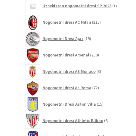
1
Uzbekistan nogometni dresi SP 2026
1
izdelek
215
Nogometni dresi AC Milan
215
izdelkov
19
Nogometni Dresi Ajax
19
izdelkov
230
Nogometni dresi Arsenal
230
izdelkov
3
Nogometni dresi AS Monaco
3
izdelki
72
Nogometni dresi As Roma
72
izdelkov
15
Nogometni Dresi Aston Villa
15
izdelkov
6
Nogometni dresi Athletic Bilbao
6
izdelkov
104