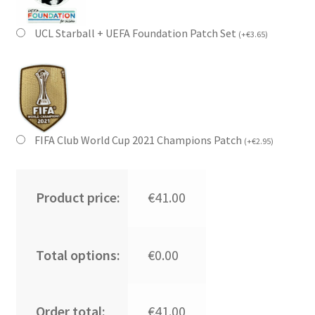
UCL Starball + UEFA Foundation Patch Set
(
+
€
3.65
)
FIFA Club World Cup 2021 Champions Patch
(
+
€
2.95
)
Product price:
€41.00
Total options:
€0.00
Order total:
€41.00