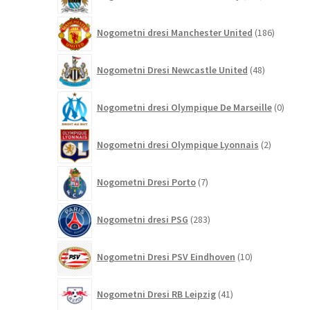
izdelkov
186
Nogometni dresi Manchester United
186
izdelkov
48
Nogometni Dresi Newcastle United
48
izdelkov
0
Nogometni dresi Olympique De Marseille
0
izdelk
2
Nogometni dresi Olympique Lyonnais
2
izdelka
7
Nogometni Dresi Porto
7
izdelkov
283
Nogometni dresi PSG
283
izdelkov
10
Nogometni Dresi PSV Eindhoven
10
izdelkov
41
Nogometni Dresi RB Leipzig
41
izdelkov